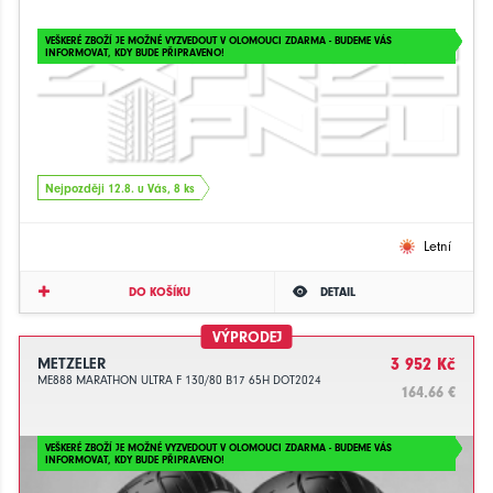
VEŠKERÉ ZBOŽÍ JE MOŽNÉ VYZVEDOUT V OLOMOUCI ZDARMA - BUDEME VÁS
INFORMOVAT, KDY BUDE PŘIPRAVENO!
Nejpozději 12.8. u Vás, 8 ks
Letní
DO KOŠÍKU
DETAIL
VÝPRODEJ
METZELER
3 952 Kč
ME888 MARATHON ULTRA F 130/80 B17 65H DOT2024
164.66 €
VEŠKERÉ ZBOŽÍ JE MOŽNÉ VYZVEDOUT V OLOMOUCI ZDARMA - BUDEME VÁS
INFORMOVAT, KDY BUDE PŘIPRAVENO!