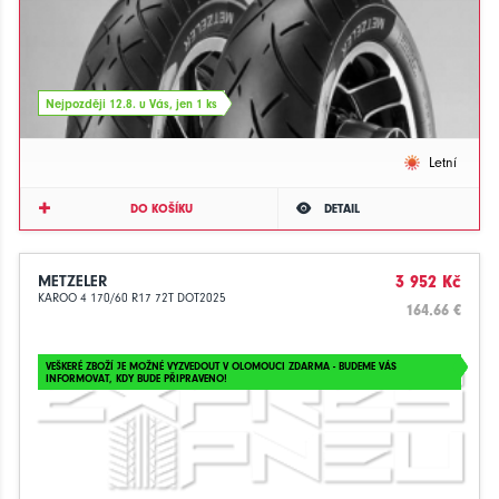
Nejpozději 12.8. u Vás, jen 1 ks
Letní
DO KOŠÍKU
DETAIL
METZELER
3 952 Kč
KAROO 4 170/60 R17 72T DOT2025
164.66 €
VEŠKERÉ ZBOŽÍ JE MOŽNÉ VYZVEDOUT V OLOMOUCI ZDARMA - BUDEME VÁS
INFORMOVAT, KDY BUDE PŘIPRAVENO!