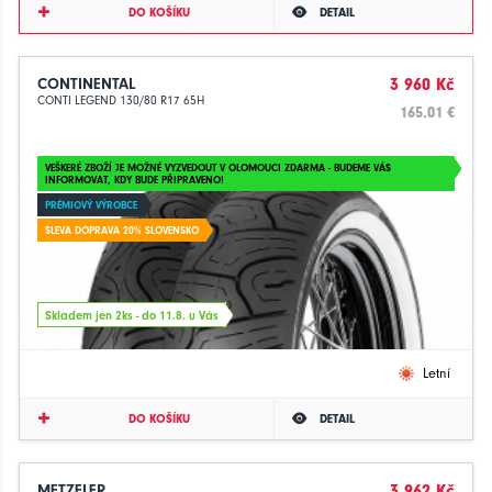
DO KOŠÍKU
DETAIL
CONTINENTAL
3 960 Kč
CONTI LEGEND 130/80 R17 65H
165.01 €
VEŠKERÉ ZBOŽÍ JE MOŽNÉ VYZVEDOUT V OLOMOUCI ZDARMA - BUDEME VÁS
INFORMOVAT, KDY BUDE PŘIPRAVENO!
PRÉMIOVÝ VÝROBCE
SLEVA DOPRAVA 20% SLOVENSKO
Skladem jen 2ks - do 11.8. u Vás
Letní
DO KOŠÍKU
DETAIL
METZELER
3 962 Kč