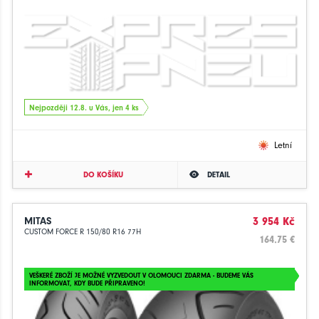
Nejpozději 12.8. u Vás, jen 4 ks
Letní
DO KOŠÍKU
DETAIL
MITAS
3 954 Kč
CUSTOM FORCE R 150/80 R16 77H
164.75 €
VEŠKERÉ ZBOŽÍ JE MOŽNÉ VYZVEDOUT V OLOMOUCI ZDARMA - BUDEME VÁS
INFORMOVAT, KDY BUDE PŘIPRAVENO!