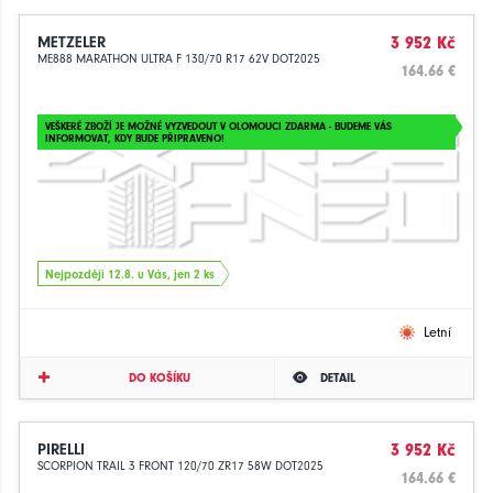
METZELER
3 952 Kč
ME888 MARATHON ULTRA F 130/70 R17 62V DOT2025
164.66 €
VEŠKERÉ ZBOŽÍ JE MOŽNÉ VYZVEDOUT V OLOMOUCI ZDARMA - BUDEME VÁS
INFORMOVAT, KDY BUDE PŘIPRAVENO!
Nejpozději 12.8. u Vás, jen 2 ks
Letní
DO KOŠÍKU
DETAIL
PIRELLI
3 952 Kč
SCORPION TRAIL 3 FRONT 120/70 ZR17 58W DOT2025
164.66 €