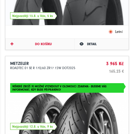
Nejpozději 13.8. u Vás, 5 ks
Letní
DO KOŠÍKU
DETAIL
METZELER
3 965 Kč
ROADTEC 01 SE R 170/60 ZR17 72W DOT2025
165.23 €
VEŠKERÉ ZBOŽÍ JE MOŽNÉ VYZVEDOUT V OLOMOUCI ZDARMA - BUDEME VÁS
INFORMOVAT, KDY BUDE PŘIPRAVENO!
Nejpozději 12.8. u Vás, 9 ks