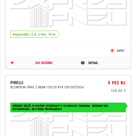
Nejpozději 12.8. u Vás, 10 ks
Letní
DO KOŠÍKU
DETAIL
PIRELLI
3 952 Kč
SCORPION TRAIL 2 REAR 150/70 R18 70V DOT2026
164.66 €
VEŠKERÉ ZBOŽÍ JE MOŽNÉ VYZVEDOUT V OLOMOUCI ZDARMA - BUDEME VÁS
INFORMOVAT, KDY BUDE PŘIPRAVENO!