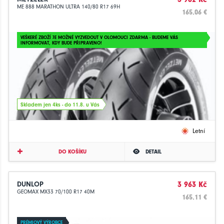
ME 888 MARATHON ULTRA 140/80 R17 69H
165.06 €
VEŠKERÉ ZBOŽÍ JE MOŽNÉ VYZVEDOUT V OLOMOUCI ZDARMA - BUDEME VÁS
INFORMOVAT, KDY BUDE PŘIPRAVENO!
Skladem jen 4ks - do 11.8. u Vás
Letní
DO KOŠÍKU
DETAIL
DUNLOP
3 963 Kč
GEOMAX MX33 70/100 R17 40M
165.11 €
PRÉMIOVÝ VÝROBCE