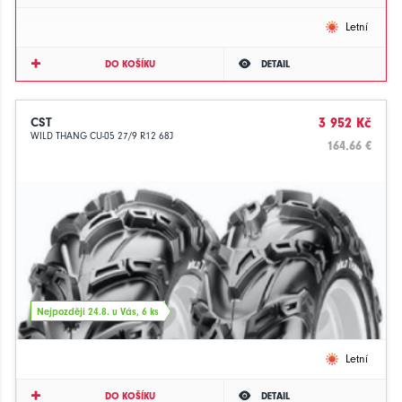
Letní
DO KOŠÍKU
DETAIL
CST
3 952 Kč
WILD THANG CU-05 27/9 R12 68J
164.66 €
Nejpozději 24.8. u Vás, 6 ks
Letní
DO KOŠÍKU
DETAIL