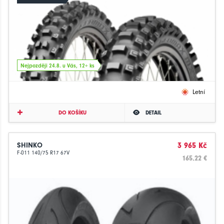
Nejpozději 24.8. u Vás, 12+ ks
Letní
DO KOŠÍKU
DETAIL
SHINKO
3 965 Kč
F-011 140/75 R17 67V
165.22 €