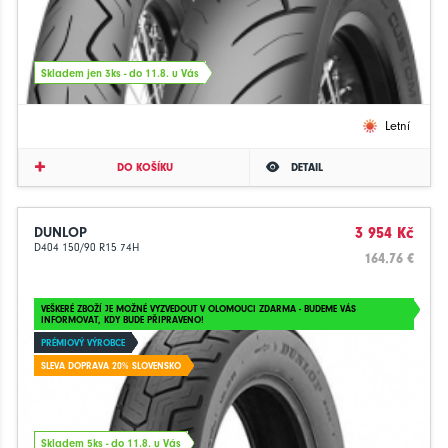
Skladem jen 3ks - do 11.8. u Vás
Letní
DO KOŠÍKU
DETAIL
DUNLOP
3 954 Kč
D404 150/90 R15 74H
164.76 €
VEŠKERÉ ZBOŽÍ JE MOŽNÉ VYZVEDOUT V OLOMOUCI ZDARMA - BUDEME VÁS
INFORMOVAT, KDY BUDE PŘIPRAVENO!
PRÉMIOVÝ VÝROBCE
SLEVA DOPRAVA 20% SLOVENSKO
Skladem 5ks - do 11.8. u Vás