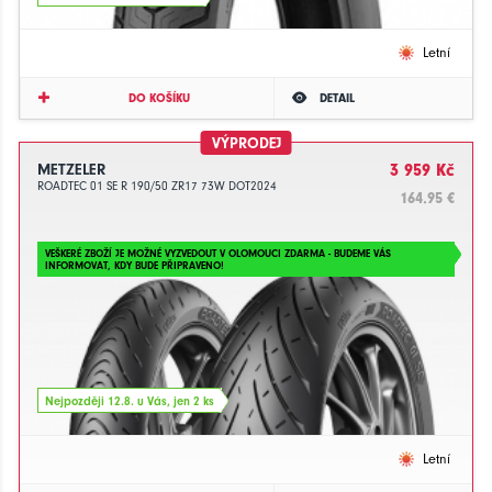
Letní
DO KOŠÍKU
DETAIL
VÝPRODEJ
METZELER
3 959 Kč
ROADTEC 01 SE R 190/50 ZR17 73W DOT2024
164.95 €
VEŠKERÉ ZBOŽÍ JE MOŽNÉ VYZVEDOUT V OLOMOUCI ZDARMA - BUDEME VÁS
INFORMOVAT, KDY BUDE PŘIPRAVENO!
Nejpozději 12.8. u Vás, jen 2 ks
Letní