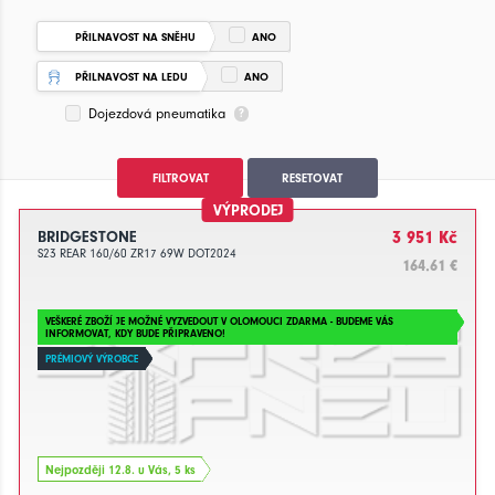
PŘILNAVOST NA SNĚHU
ANO
PŘILNAVOST NA LEDU
ANO
Dojezdová pneumatika
FILTROVAT
RESETOVAT
VÝPRODEJ
BRIDGESTONE
3 951 Kč
S23 REAR 160/60 ZR17 69W DOT2024
164.61 €
VEŠKERÉ ZBOŽÍ JE MOŽNÉ VYZVEDOUT V OLOMOUCI ZDARMA - BUDEME VÁS
INFORMOVAT, KDY BUDE PŘIPRAVENO!
PRÉMIOVÝ VÝROBCE
Nejpozději 12.8. u Vás, 5 ks