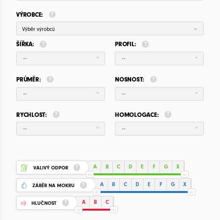
VÝROBCE:
Výběr výrobců
ŠÍŘKA:
PROFIL:
--
--
PRŮMĚR:
NOSNOST:
--
--
RYCHLOST:
HOMOLOGACE:
--
--
A
B
C
D
E
F
G
X
VALIVÝ ODPOR
A
B
C
D
E
F
G
X
ZÁBĚR NA MOKRU
A
B
C
HLUČNOST