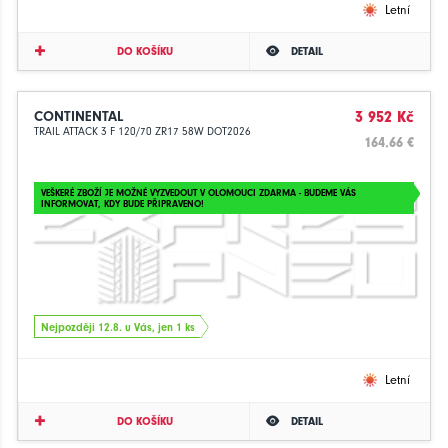
Letní
DO KOŠÍKU
DETAIL
CONTINENTAL
3 952 Kč
TRAIL ATTACK 3 F 120/70 ZR17 58W DOT2026
164.66 €
VEŠKERÉ ZBOŽÍ JE MOŽNÉ VYZVEDOUT V OLOMOUCI ZDARMA - BUDEME VÁS
INFORMOVAT, KDY BUDE PŘIPRAVENO!
Nejpozději 12.8. u Vás, jen 1 ks
Letní
DO KOŠÍKU
DETAIL