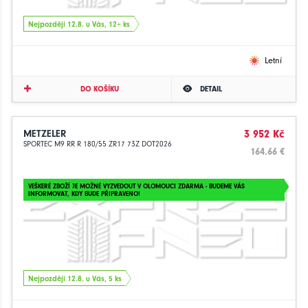
Nejpozději 12.8. u Vás, 12+ ks
Letní
DO KOŠÍKU
DETAIL
METZELER
3 952 Kč
SPORTEC M9 RR R 180/55 ZR17 73Z DOT2026
164.66 €
VEŠKERÉ ZBOŽÍ JE MOŽNÉ VYZVEDOUT V OLOMOUCI ZDARMA - BUDEME VÁS
INFORMOVAT, KDY BUDE PŘIPRAVENO!
Nejpozději 12.8. u Vás, 5 ks