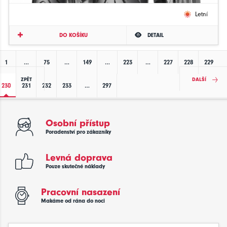
Letní
DO KOŠÍKU
DETAIL
1
…
75
…
149
…
223
…
227
228
229
ZPĚT
DALŠÍ
230
231
232
233
…
297
Osobní přístup
Poradenství pro zákazníky
Levná doprava
Pouze skutečné náklady
Pracovní nasazení
Makáme od rána do noci