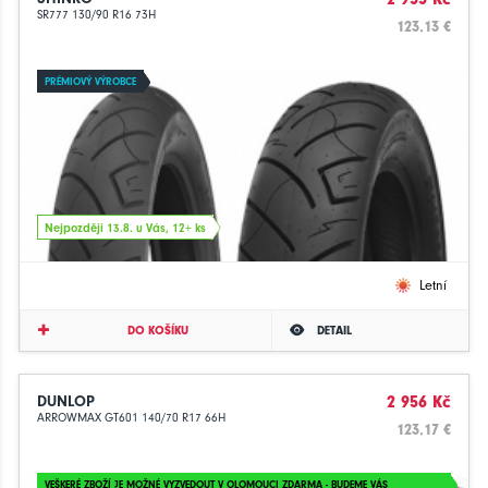
SR777 130/90 R16 73H
123.13 €
PRÉMIOVÝ VÝROBCE
Nejpozději 13.8. u Vás, 12+ ks
Letní
DO KOŠÍKU
DETAIL
DUNLOP
2 956 Kč
ARROWMAX GT601 140/70 R17 66H
123.17 €
VEŠKERÉ ZBOŽÍ JE MOŽNÉ VYZVEDOUT V OLOMOUCI ZDARMA - BUDEME VÁS