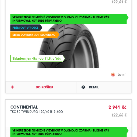
122.61 €
VEŠKERÉ ZBOŽÍ JE MOŽNÉ VYZVEDOUT V OLOMOUCI ZDARMA - BUDEME VÁS
INFORMOVAT, KDY BUDE PŘIPRAVENO!
PRÉMIOVÝ VÝROBCE
SLEVA DOPRAVA 20% SLOVENSKO
Skladem jen 4ks - do 11.8. u Vás
Letní
DO KOŠÍKU
DETAIL
CONTINENTAL
2 944 Kč
TKC 80 TWINDURO 120/70 R19 60Q
122.66 €
VEŠKERÉ ZBOŽÍ JE MOŽNÉ VYZVEDOUT V OLOMOUCI ZDARMA - BUDEME VÁS
INFORMOVAT, KDY BUDE PŘIPRAVENO!