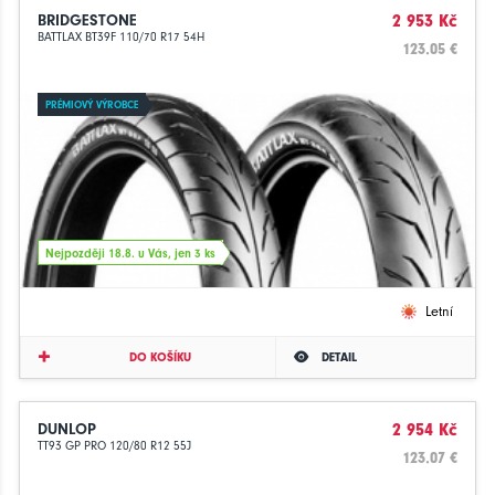
BRIDGESTONE
2 953 Kč
BATTLAX BT39F 110/70 R17 54H
123.05 €
PRÉMIOVÝ VÝROBCE
Nejpozději 18.8. u Vás, jen 3 ks
Letní
DO KOŠÍKU
DETAIL
DUNLOP
2 954 Kč
TT93 GP PRO 120/80 R12 55J
123.07 €