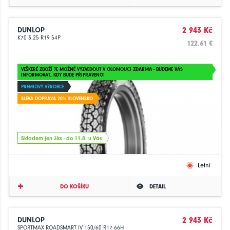
DUNLOP
2 943 Kč
K70 3.25 R19 54P
122.61 €
VEŠKERÉ ZBOŽÍ JE MOŽNÉ VYZVEDOUT V OLOMOUCI ZDARMA - BUDEME VÁS
INFORMOVAT, KDY BUDE PŘIPRAVENO!
PRÉMIOVÝ VÝROBCE
SLEVA DOPRAVA 20% SLOVENSKO
Skladem jen 3ks - do 11.8. u Vás
Letní
DO KOŠÍKU
DETAIL
DUNLOP
2 943 Kč
SPORTMAX ROADSMART IV 150/60 R17 66H