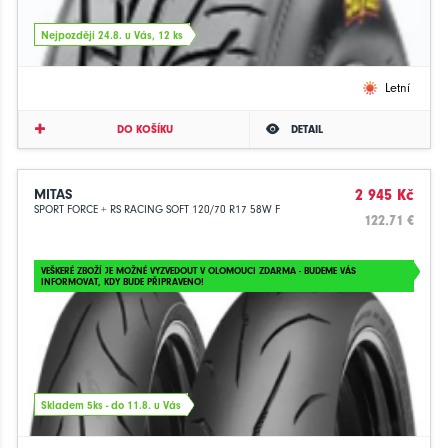
Nejpozději 24.8. u Vás, 12 ks
Letní
DO KOŠÍKU
DETAIL
MITAS
2 945 Kč
SPORT FORCE + RS RACING SOFT 120/70 R17 58W F
122.71 €
VEŠKERÉ ZBOŽÍ JE MOŽNÉ VYZVEDOUT V OLOMOUCI ZDARMA - BUDEME VÁS
INFORMOVAT, KDY BUDE PŘIPRAVENO!
Skladem 5ks - do 11.8. u Vás