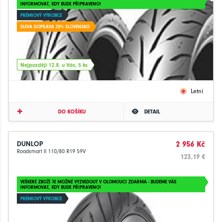
INFORMOVAT, KDY BUDE PŘIPRAVENO!
PRÉMIOVÝ VÝROBCE
SLEVA DOPRAVA 20% SLOVENSKO
Nejpozději 12.8. u Vás, 5 ks
Letní
DO KOŠÍKU
DETAIL
DUNLOP
2 956 Kč
Roadsmart II 110/80 R19 59V
123.19 €
VEŠKERÉ ZBOŽÍ JE MOŽNÉ VYZVEDOUT V OLOMOUCI ZDARMA - BUDEME VÁS
INFORMOVAT, KDY BUDE PŘIPRAVENO!
PRÉMIOVÝ VÝROBCE