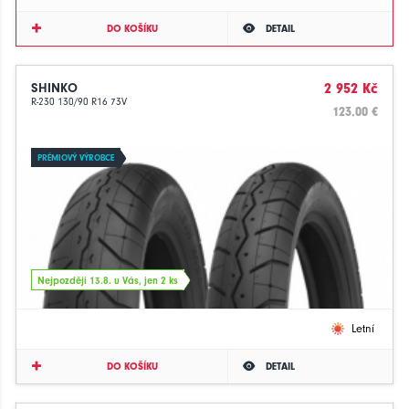
DO KOŠÍKU
DETAIL
SHINKO
2 952 Kč
R-230 130/90 R16 73V
123.00 €
PRÉMIOVÝ VÝROBCE
Nejpozději 13.8. u Vás, jen 2 ks
Letní
DO KOŠÍKU
DETAIL