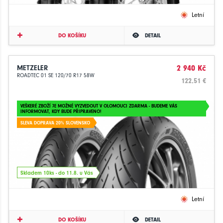
Letní
DO KOŠÍKU
DETAIL
METZELER
2 940 Kč
ROADTEC 01 SE 120/70 R17 58W
122.51 €
VEŠKERÉ ZBOŽÍ JE MOŽNÉ VYZVEDOUT V OLOMOUCI ZDARMA - BUDEME VÁS
INFORMOVAT, KDY BUDE PŘIPRAVENO!
SLEVA DOPRAVA 20% SLOVENSKO
Skladem 10ks - do 11.8. u Vás
Letní
DO KOŠÍKU
DETAIL