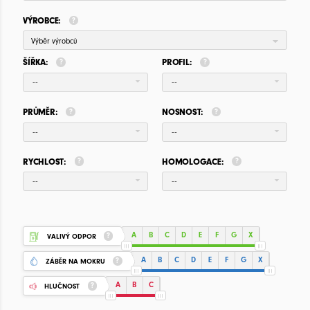
VÝROBCE:
Výběr výrobců
ŠÍŘKA:
PROFIL:
--
--
PRŮMĚR:
NOSNOST:
--
--
RYCHLOST:
HOMOLOGACE:
--
--
A
B
C
D
E
F
G
X
VALIVÝ ODPOR
A
B
C
D
E
F
G
X
ZÁBĚR NA MOKRU
A
B
C
HLUČNOST