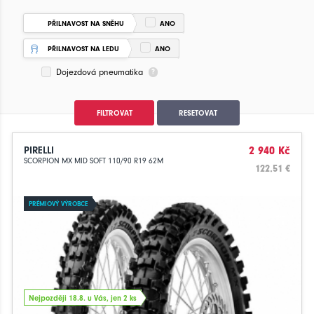
PŘILNAVOST NA SNĚHU
ANO
PŘILNAVOST NA LEDU
ANO
Dojezdová pneumatika
FILTROVAT
RESETOVAT
PIRELLI
2 940 Kč
SCORPION MX MID SOFT 110/90 R19 62M
122.51 €
PRÉMIOVÝ VÝROBCE
Nejpozději 18.8. u Vás, jen 2 ks