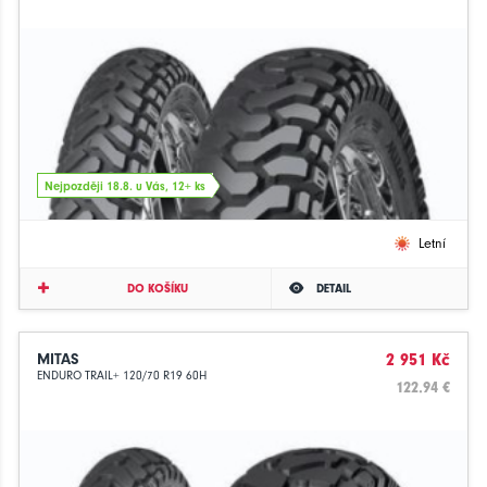
Nejpozději 18.8. u Vás, 12+ ks
Letní
DO KOŠÍKU
DETAIL
MITAS
2 951 Kč
ENDURO TRAIL+ 120/70 R19 60H
122.94 €