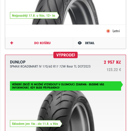
Nejpozději 17.8. u Vás, 12+ ks
Letní
DO KOŠÍKU
DETAIL
VÝPRODEJ
DUNLOP
2 957 Kč
SPMAX ROADSMART IV 170/60 R17 72W Rear TL DOT2023
123.22 €
VEŠKERÉ ZBOŽÍ JE MOŽNÉ VYZVEDOUT V OLOMOUCI ZDARMA - BUDEME VÁS
INFORMOVAT, KDY BUDE PŘIPRAVENO!
Skladem jen 1ks - do 11.8. u Vás