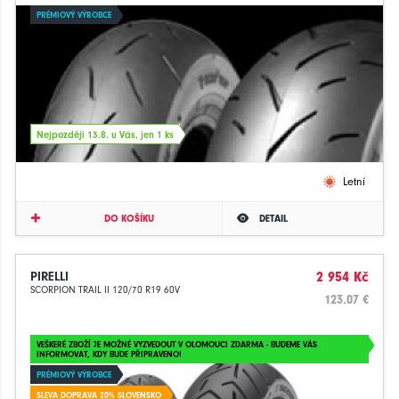
PRÉMIOVÝ VÝROBCE
Nejpozději 13.8. u Vás, jen 1 ks
Letní
DO KOŠÍKU
DETAIL
PIRELLI
2 954 Kč
SCORPION TRAIL II 120/70 R19 60V
123.07 €
VEŠKERÉ ZBOŽÍ JE MOŽNÉ VYZVEDOUT V OLOMOUCI ZDARMA - BUDEME VÁS
INFORMOVAT, KDY BUDE PŘIPRAVENO!
PRÉMIOVÝ VÝROBCE
SLEVA DOPRAVA 20% SLOVENSKO