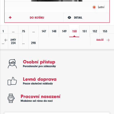
Letní
DO KOŠÍKU
DETAIL
1
…
75
…
147
148
149
150
151
152
153
ZPĚT
DALŠÍ
…
224
…
298
Osobní přístup
Poradenství pro zákazníky
Levná doprava
Pouze skutečné náklady
Pracovní nasazení
Makáme od rána do noci