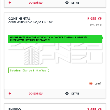
DO KOŠÍKU
DETAIL
CONTINENTAL
2 955 Kč
CONTI MOTION EVO 180/55 R17 73W
123.12 €
VEŠKERÉ ZBOŽÍ JE MOŽNÉ VYZVEDOUT V OLOMOUCI ZDARMA - BUDEME VÁS
INFORMOVAT, KDY BUDE PŘIPRAVENO!
Skladem 10ks - do 11.8. u Vás
Letní
DO KOŠÍKU
DETAIL
SHINKO
2 955 Kč