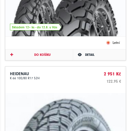
Skladem 12+ ks - do 12.8. u Vás
Letní
DO KOŠÍKU
DETAIL
HEIDENAU
2 951 Kč
K 66 100/80 R17 52H
122.95 €