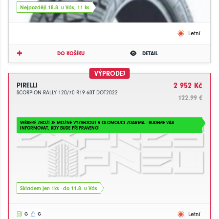
Nejpozději 18.8. u Vás, 11 ks
Letní
DO KOŠÍKU
DETAIL
VÝPRODEJ
PIRELLI
2 952 Kč
SCORPION RALLY 120/70 R19 60T DOT2022
122.99 €
VEŠKERÉ ZBOŽÍ JE MOŽNÉ VYZVEDOUT V OLOMOUCI ZDARMA - BUDEME VÁS
INFORMOVAT, KDY BUDE PŘIPRAVENO!
Skladem jen 1ks - do 11.8. u Vás
Letní
G
G