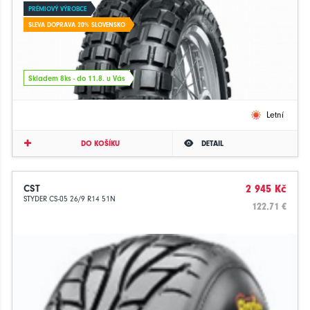
PRÉMIOVÝ VÝROBCE
SLEVA DOPRAVA 20% SLOVENSKO
Skladem 8ks - do 11.8. u Vás
Letní
DO KOŠÍKU
DETAIL
CST
2 945 Kč
STYDER CS-05 26/9 R14 51N
122.71 €