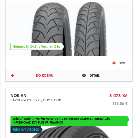
Nejpozději 24.8. u Vás, jen 2 ks
Letní
DO KOŠÍKU
DETAIL
NOKIAN
3 073 Kč
CARGOPROOF C 225/75 R16 121R
128.06 €
VEŠKERÉ ZBOŽÍ JE MOŽNÉ VYZVEDOUT V OLOMOUCI ZDARMA - BUDEME VÁS
INFORMOVAT, KDY BUDE PŘIPRAVENO!
PRÉMIOVÝ VÝROBCE