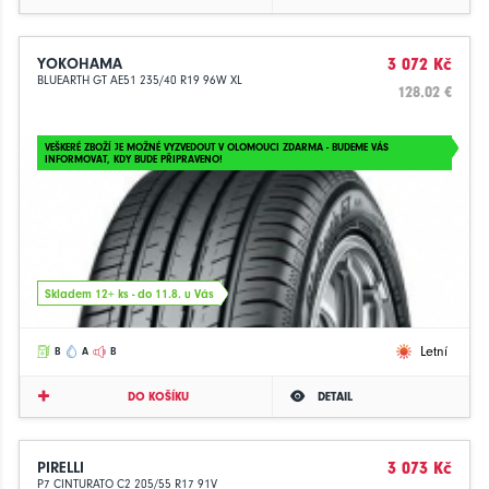
YOKOHAMA
3 072 Kč
BLUEARTH GT AE51 235/40 R19 96W XL
128.02 €
VEŠKERÉ ZBOŽÍ JE MOŽNÉ VYZVEDOUT V OLOMOUCI ZDARMA - BUDEME VÁS
INFORMOVAT, KDY BUDE PŘIPRAVENO!
Skladem 12+ ks - do 11.8. u Vás
Letní
B
A
B
DO KOŠÍKU
DETAIL
PIRELLI
3 073 Kč
P7 CINTURATO C2 205/55 R17 91V