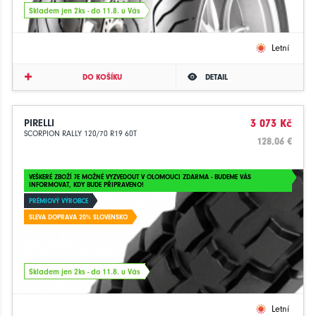
Skladem jen 2ks - do 11.8. u Vás
Letní
DO KOŠÍKU
DETAIL
PIRELLI
3 073 Kč
SCORPION RALLY 120/70 R19 60T
128.06 €
VEŠKERÉ ZBOŽÍ JE MOŽNÉ VYZVEDOUT V OLOMOUCI ZDARMA - BUDEME VÁS
INFORMOVAT, KDY BUDE PŘIPRAVENO!
PRÉMIOVÝ VÝROBCE
SLEVA DOPRAVA 20% SLOVENSKO
Skladem jen 2ks - do 11.8. u Vás
Letní