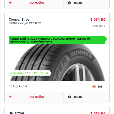
DO KOŠÍKU
DETAIL
Cooper Tires
3 074 Kč
SUMMER 255/60 R17 106V
128.08 €
VEŠKERÉ ZBOŽÍ JE MOŽNÉ VYZVEDOUT V OLOMOUCI ZDARMA - BUDEME VÁS
INFORMOVAT, KDY BUDE PŘIPRAVENO!
Nejpozději 17.8. u Vás, 12+ ks
Letní
B
B
B
DO KOŠÍKU
DETAIL
UNIROYAL
3 074 Kč