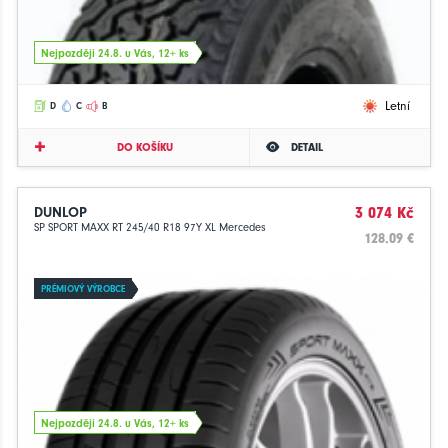
Nejpozději 24.8. u Vás, 12+ ks
Letní
D
C
B
DO KOŠÍKU
DETAIL
DUNLOP
3 074 Kč
SP SPORT MAXX RT 245/40 R18 97Y XL Mercedes
128.09 €
PRÉMIOVÝ VÝROBCE
Nejpozději 24.8. u Vás, 12+ ks