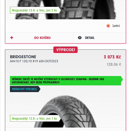
Nejpozději 12.8. u Vás, jen 2 ks
Letní
DO KOŠÍKU
DETAIL
VÝPRODEJ
BRIDGESTONE
3 073 Kč
AX41S F 120/70 R19 60H DOT2023
128.06 €
VEŠKERÉ ZBOŽÍ JE MOŽNÉ VYZVEDOUT V OLOMOUCI ZDARMA - BUDEME VÁS
INFORMOVAT, KDY BUDE PŘIPRAVENO!
PRÉMIOVÝ VÝROBCE
Nejpozději 12.8. u Vás, jen 1 ks