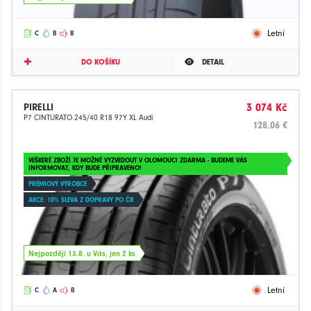
Letní
C
B
B
DO KOŠÍKU
DETAIL
PIRELLI
3 074 Kč
P7 CINTURATO 245/40 R18 97Y XL Audi
128.06 €
VEŠKERÉ ZBOŽÍ JE MOŽNÉ VYZVEDOUT V OLOMOUCI ZDARMA - BUDEME VÁS
INFORMOVAT, KDY BUDE PŘIPRAVENO!
PRÉMIOVÝ VÝROBCE
AKCE: 10% SLEVA Z DOPRAVY PO ČR
Nejpozději 13.8. u Vás, jen 2 ks
Letní
C
A
B