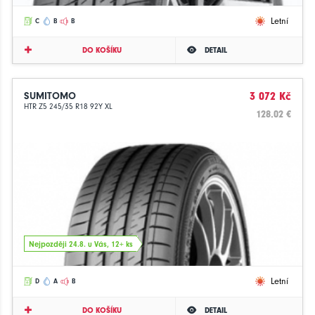
Letní
C
B
B
DO KOŠÍKU
DETAIL
SUMITOMO
3 072 Kč
HTR Z5 245/35 R18 92Y XL
128.02 €
Nejpozději 24.8. u Vás, 12+ ks
Letní
D
A
B
DO KOŠÍKU
DETAIL