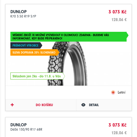
DUNLOP
3 073 Kč
K70 3.50 R19 57P
128.06 €
VEŠKERÉ ZBOŽÍ JE MOŽNÉ VYZVEDOUT V OLOMOUCI ZDARMA - BUDEME VÁS
INFORMOVAT, KDY BUDE PŘIPRAVENO!
PRÉMIOVÝ VÝROBCE
SLEVA DOPRAVA 20% SLOVENSKO
Skladem jen 2ks - do 11.8. u Vás
Letní
DO KOŠÍKU
DETAIL
DUNLOP
3 073 Kč
D606 130/90 R17 68R
128.06 €