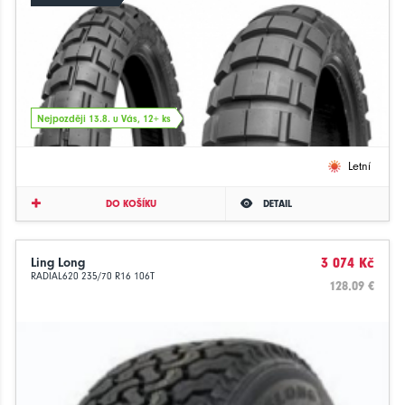
Nejpozději 13.8. u Vás, 12+ ks
Letní
DO KOŠÍKU
DETAIL
Ling Long
3 074 Kč
RADIAL620 235/70 R16 106T
128.09 €