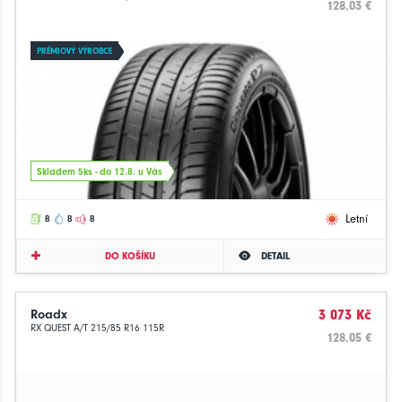
128.03 €
PRÉMIOVÝ VÝROBCE
Skladem 5ks - do 12.8. u Vás
Letní
B
B
B
DO KOŠÍKU
DETAIL
Roadx
3 073 Kč
RX QUEST A/T 215/85 R16 115R
128.05 €