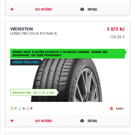
DO KOŠÍKU
DETAIL
VREDESTEIN
3 073 Kč
ULTRAC PRO 225/45 R19 96W XL
128.06 €
VEŠKERÉ ZBOŽÍ JE MOŽNÉ VYZVEDOUT V OLOMOUCI ZDARMA - BUDEME VÁS
INFORMOVAT, KDY BUDE PŘIPRAVENO!
STŘEDNÍ TŘÍDA PNEU
Skladem 8ks - do 11.8. u Vás
Letní
C
A
B
DO KOŠÍKU
DETAIL