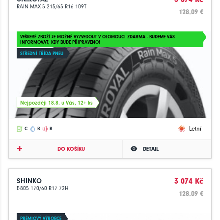
RAIN MAX 5 215/65 R16 109T
128.09 €
VEŠKERÉ ZBOŽÍ JE MOŽNÉ VYZVEDOUT V OLOMOUCI ZDARMA - BUDEME VÁS
INFORMOVAT, KDY BUDE PŘIPRAVENO!
STŘEDNÍ TŘÍDA PNEU
Nejpozději 18.8. u Vás, 12+ ks
Letní
C
B
B
DO KOŠÍKU
DETAIL
SHINKO
3 074 Kč
E-805 170/60 R17 72H
128.09 €
PRÉMIOVÝ VÝROBCE