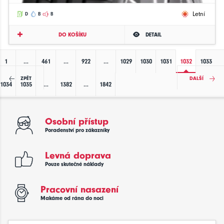
Letní
D
B
B
DO KOŠÍKU
DETAIL
1
…
461
…
922
…
1029
1030
1031
1032
1033
ZPĚT
DALŠÍ
1034
1035
…
1382
…
1842
Osobní přístup
Poradenství pro zákazníky
Levná doprava
Pouze skutečné náklady
Pracovní nasazení
Makáme od rána do noci