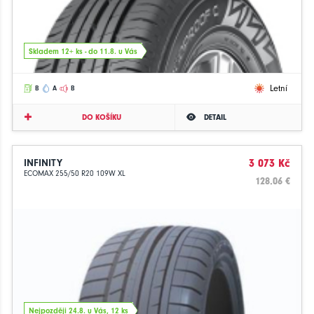
Skladem 12+ ks - do 11.8. u Vás
Letní
B
A
B
DO KOŠÍKU
DETAIL
INFINITY
3 073 Kč
ECOMAX 255/50 R20 109W XL
128.06 €
Nejpozději 24.8. u Vás, 12 ks