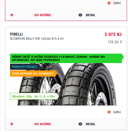
Letní
DO KOŠÍKU
DETAIL
PIRELLI
3 073 Kč
SCORPION RALLY STR 160/60 R15 67H
128.06 €
VEŠKERÉ ZBOŽÍ JE MOŽNÉ VYZVEDOUT V OLOMOUCI ZDARMA - BUDEME VÁS
INFORMOVAT, KDY BUDE PŘIPRAVENO!
PRÉMIOVÝ VÝROBCE
SLEVA DOPRAVA 20% SLOVENSKO
Skladem 10ks - do 11.8. u Vás
Letní
DO KOŠÍKU
DETAIL