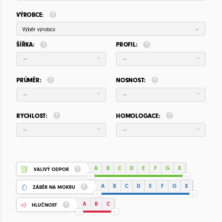
VÝROBCE:
Výběr výrobců
ŠÍŘKA:
PROFIL:
--
--
PRŮMĚR:
NOSNOST:
--
--
RYCHLOST:
HOMOLOGACE:
--
--
A
B
C
D
E
F
G
X
VALIVÝ ODPOR
A
B
C
D
E
F
G
X
ZÁBĚR NA MOKRU
A
B
C
HLUČNOST