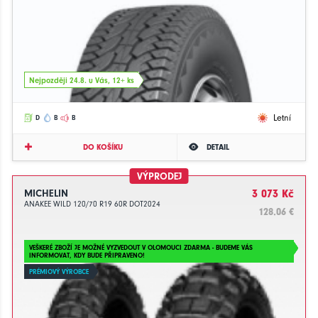
Nejpozději 24.8. u Vás, 12+ ks
Letní
D
B
B
DO KOŠÍKU
DETAIL
VÝPRODEJ
MICHELIN
3 073 Kč
ANAKEE WILD 120/70 R19 60R DOT2024
128.06 €
VEŠKERÉ ZBOŽÍ JE MOŽNÉ VYZVEDOUT V OLOMOUCI ZDARMA - BUDEME VÁS
INFORMOVAT, KDY BUDE PŘIPRAVENO!
PRÉMIOVÝ VÝROBCE