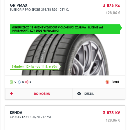
GRIPMAX
3 073 Kč
SURE GRIP PRO SPORT 295/35 R20 105Y XL
128.06 €
VEŠKERÉ ZBOŽÍ JE MOŽNÉ VYZVEDOUT V OLOMOUCI ZDARMA - BUDEME VÁS
INFORMOVAT, KDY BUDE PŘIPRAVENO!
Skladem 12+ ks - do 11.8. u Vás
Letní
C
A
B
DO KOŠÍKU
DETAIL
KENDA
3 073 Kč
CRUISER K671 150/70 R17 69H
128.06 €