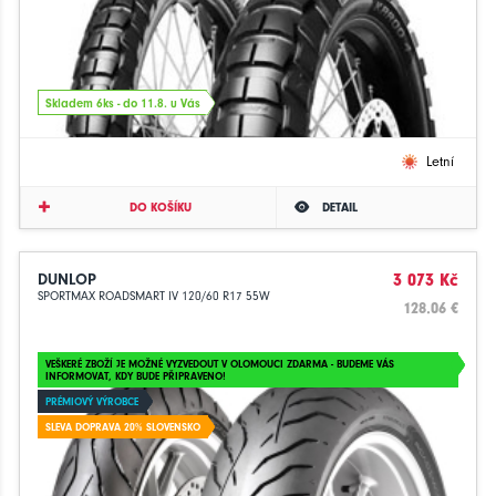
Skladem 6ks - do 11.8. u Vás
Letní
DO KOŠÍKU
DETAIL
DUNLOP
3 073 Kč
SPORTMAX ROADSMART IV 120/60 R17 55W
128.06 €
VEŠKERÉ ZBOŽÍ JE MOŽNÉ VYZVEDOUT V OLOMOUCI ZDARMA - BUDEME VÁS
INFORMOVAT, KDY BUDE PŘIPRAVENO!
PRÉMIOVÝ VÝROBCE
SLEVA DOPRAVA 20% SLOVENSKO