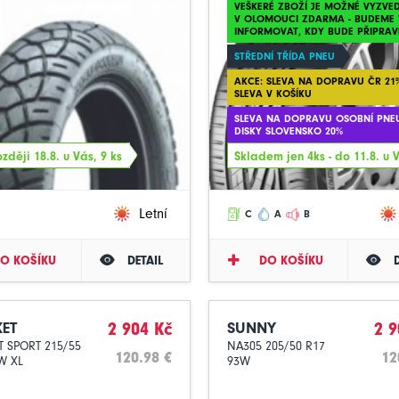
VEŠKERÉ ZBOŽÍ JE MOŽNÉ VYZVE
V OLOMOUCI ZDARMA - BUDEME 
INFORMOVAT, KDY BUDE PŘIPRAV
STŘEDNÍ TŘÍDA PNEU
AKCE: SLEVA NA DOPRAVU ČR 21%
SLEVA V KOŠÍKU
SLEVA NA DOPRAVU OSOBNÍ PNE
DISKY SLOVENSKO 20%
zději 18.8. u Vás, 9 ks
Skladem jen 4ks - do 11.8. u 
Letní
C
A
B
O KOŠÍKU
DETAIL
DO KOŠÍKU
ET
2 904 Kč
SUNNY
2 9
 SPORT 215/55
NA305 205/50 R17
120.98 €
12
W XL
93W