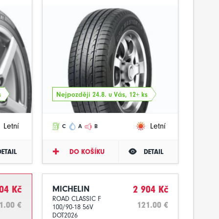
s
Nejpozději 24.8. u Vás, 12+ ks
Letní
Letní
C
A
B
DETAIL
DO KOŠÍKU
DETAIL
04 Kč
MICHELIN
2 904 Kč
ROAD CLASSIC F
1.00 €
121.00 €
100/90-18 56V
DOT2026