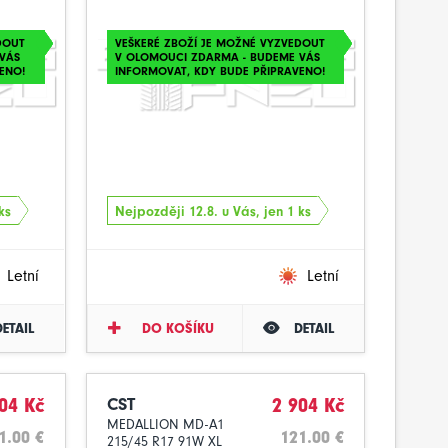
DOUT
VEŠKERÉ ZBOŽÍ JE MOŽNÉ VYZVEDOUT
VÁS
V OLOMOUCI ZDARMA - BUDEME VÁS
ENO!
INFORMOVAT, KDY BUDE PŘIPRAVENO!
ks
Nejpozději 12.8. u Vás, jen 1 ks
Letní
Letní
DETAIL
DO KOŠÍKU
DETAIL
04 Kč
CST
2 904 Kč
MEDALLION MD-A1
1.00 €
121.00 €
215/45 R17 91W XL