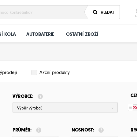
HLEDAT
Í KOLA
AUTOBATERIE
OSTATNÍ ZBOŽÍ
ýprodeji
Akční produkty
CE
VÝROBCE:
Výběr výrobců
PRŮMĚR:
NOSNOST:
RY