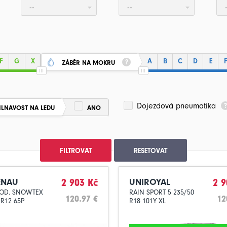
--
--
F
G
X
A
B
C
D
E
ZÁBĚR NA MOKRU
Dojezdová pneumatika
ILNAVOST NA LEDU
ANO
FILTROVAT
RESETOVAT
ENAU
2 903 Kč
UNIROYAL
2 9
MOD. SNOWTEX
RAIN SPORT 5 235/50
120.97 €
12
 R12 65P
R18 101Y XL