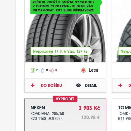
VEŠKERÉ ZBOŽÍ JE MOŽNÉ VYZVEDOUT
V OLOMOUCI ZDARMA - BUDEME VÁS
INFORMOVAT, KDY BUDE PŘIPRAVENO!
Nejpozději 17.8. u Vás, 12+ ks
Nejpo
Letní
D
B
B
DO KOŠÍKU
DETAIL
D
VÝPRODEJ
NEXEN
2 903 Kč
TOMK
ROADIANAT 285/50
TOMKET
120.98 €
R20 116S DOT2024
R17 98