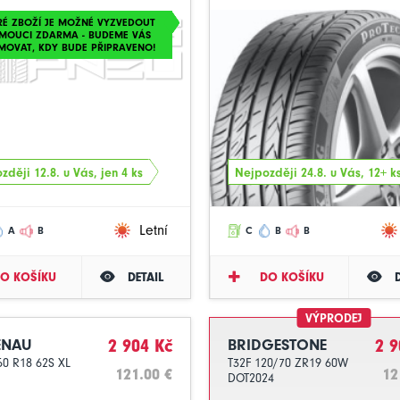
RÉ ZBOŽÍ JE MOŽNÉ VYZVEDOUT
MOUCI ZDARMA - BUDEME VÁS
MOVAT, KDY BUDE PŘIPRAVENO!
zději 12.8. u Vás, jen 4 ks
Nejpozději 24.8. u Vás, 12+ k
Letní
A
B
C
B
B
O KOŠÍKU
DETAIL
DO KOŠÍKU
VÝPRODEJ
ENAU
2 904 Kč
BRIDGESTONE
2 9
50 R18 62S XL
T32F 120/70 ZR19 60W
121.00 €
12
DOT2024