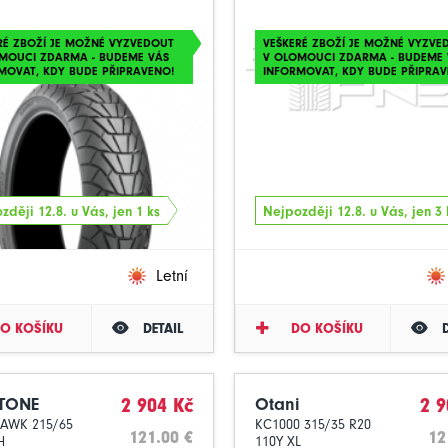
RÉ ZBOŽÍ JE MOŽNÉ VYZVEDOUT
VEŠKERÉ ZBOŽÍ JE MOŽNÉ VYZVE
MOUCI ZDARMA - BUDEME VÁS
V OLOMOUCI ZDARMA - BUDEME 
MOVAT, KDY BUDE PŘIPRAVENO!
INFORMOVAT, KDY BUDE PŘIPRAV
zději 12.8. u Vás, jen 1 ks
Nejpozději 12.8. u Vás, jen 3 
Letní
O KOŠÍKU
DETAIL
DO KOŠÍKU
STONE
2 904 Kč
Otani
2 9
AWK 215/65
KC1000 315/35 R20
121.00 €
12
H
110Y XL