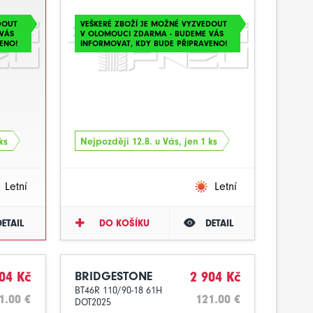
DOUT
VEŠKERÉ ZBOŽÍ JE MOŽNÉ VYZVEDOUT
VÁS
V OLOMOUCI ZDARMA - BUDEME VÁS
ENO!
INFORMOVAT, KDY BUDE PŘIPRAVENO!
ks
Nejpozději 12.8. u Vás, jen 1 ks
Letní
Letní
DETAIL
DO KOŠÍKU
DETAIL
04 Kč
BRIDGESTONE
2 904 Kč
BT46R 110/90-18 61H
1.00 €
121.00 €
DOT2025