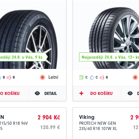
zději 24.8. u Vás, 9 ks
Nejpozději 24.8. u Vás, 12+ k
Letní
B
B
C
C
B
O KOŠÍKU
DETAIL
DO KOŠÍKU
EN
2 904 Kč
Viking
2 9
 215/50 R18 96V
PROTECH NEW GEN
120.99 €
12
25
235/60 R18 107W XL