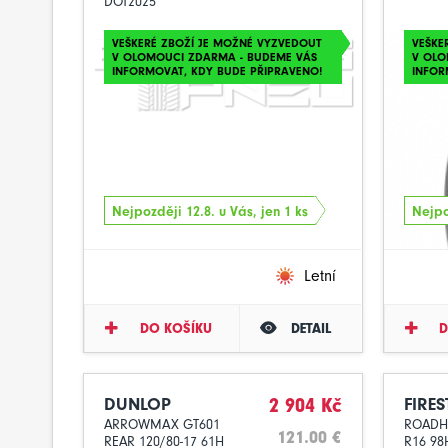
DOT2025
VEŠKERÉ ZBOŽÍ JE MOŽNÉ VYZVEDOUT
VEŠKE
V OLOMOUCI ZDARMA - BUDEME VÁS
V OLO
INFORMOVAT, KDY BUDE PŘIPRAVENO!
INFOR
Nejpozději 12.8. u Vás, jen 1 ks
Nejpo
Letní
DO KOŠÍKU
DETAIL
D
DUNLOP
2 904 Kč
FIRE
ARROWMAX GT601
ROADH
121.00 €
REAR 120/80-17 61H
R16 98