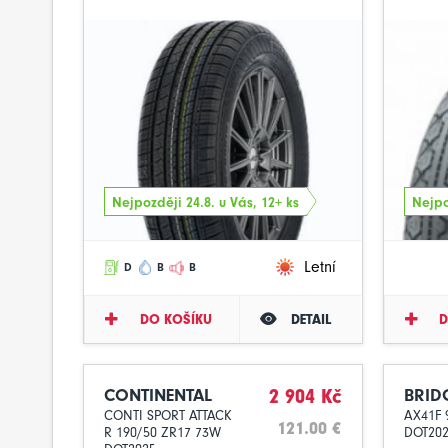
Nejpozději 24.8. u Vás, 12+ ks
Nejpo
Letní
D
B
B
DO KOŠÍKU
DETAIL
D
CONTINENTAL
2 904 Kč
BRID
CONTI SPORT ATTACK
AX41F 
121.00 €
R 190/50 ZR17 73W
DOT20