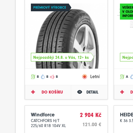
PRÉMIOVÝ VÝROBCE
VEŠKE
V OLO
INFOR
Nejpozději 24.8. u Vás, 12+ ks
Nejpo
Letní
B
B
B
A
DO KOŠÍKU
DETAIL
D
Windforce
2 904 Kč
HEID
CATCHFORS H/T
K 36 3.
121.00 €
225/60 R18 104V XL