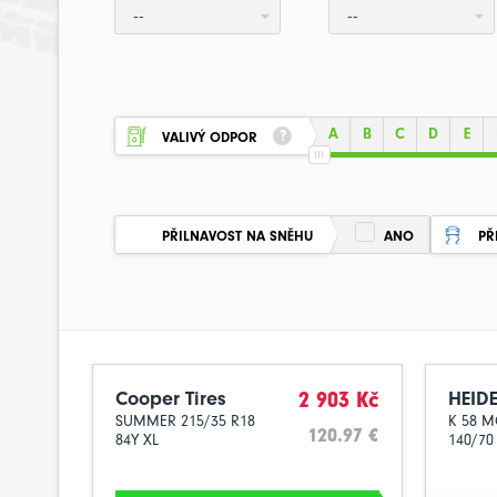
--
--
A
B
C
D
E
VALIVÝ ODPOR
PŘILNAVOST NA SNĚHU
ANO
PŘ
Cooper Tires
2 903 Kč
HEID
SUMMER 215/35 R18
K 58 
120.97 €
84Y XL
140/70