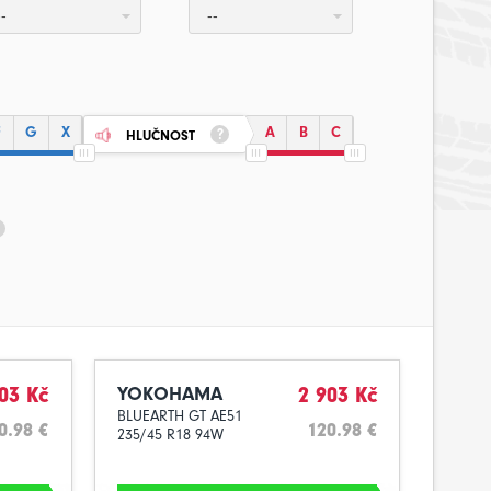
--
--
F
G
X
A
B
C
HLUČNOST
03 Kč
YOKOHAMA
2 903 Kč
BLUEARTH GT AE51
0.98 €
120.98 €
235/45 R18 94W