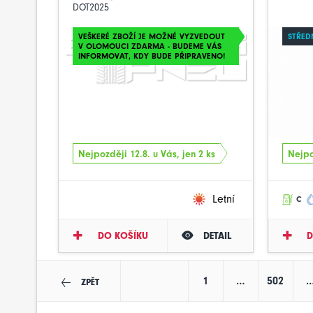
DOT2025
VEŠKERÉ ZBOŽÍ JE MOŽNÉ VYZVEDOUT
STŘED
V OLOMOUCI ZDARMA - BUDEME VÁS
INFORMOVAT, KDY BUDE PŘIPRAVENO!
Nejpozději 12.8. u Vás, jen 2 ks
Nejpo
Letní
C
DO KOŠÍKU
DETAIL
D
1
…
502
ZPĚT