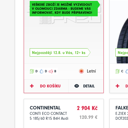
VEŠKERÉ ZBOŽÍ JE MOŽNÉ VYZVEDOUT
V OLOMOUCI ZDARMA - BUDEME VÁS
INFORMOVAT, KDY BUDE PŘIPRAVENO!
Nejpozději 12.8. u Vás, 12+ ks
Nejpo
Letní
D
D
B
C
DO KOŠÍKU
DETAIL
D
CONTINENTAL
2 904 Kč
FALK
CONTI ECO CONTACT
E.ZIEX
120.99 €
5 185/60 R15 84H Audi
DOT20