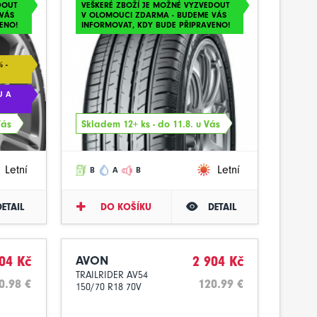
DOUT
VEŠKERÉ ZBOŽÍ JE MOŽNÉ VYZVEDOUT
VÁS
V OLOMOUCI ZDARMA - BUDEME VÁS
ENO!
INFORMOVAT, KDY BUDE PŘIPRAVENO!
 -
U A
Vás
Skladem 12+ ks - do 11.8. u Vás
Letní
Letní
B
A
B
DETAIL
DO KOŠÍKU
DETAIL
04 Kč
AVON
2 904 Kč
TRAILRIDER AV54
0.98 €
120.99 €
150/70 R18 70V