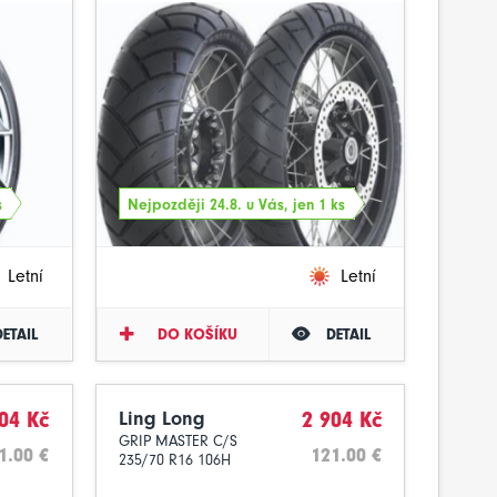
s
Nejpozději 24.8. u Vás, jen 1 ks
Letní
Letní
DETAIL
DO KOŠÍKU
DETAIL
04 Kč
Ling Long
2 904 Kč
GRIP MASTER C/S
1.00 €
121.00 €
235/70 R16 106H