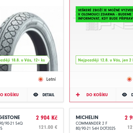
VEŠKERÉ ZBOŽÍ JE MOŽNÉ VYZVE
V OLOMOUCI ZDARMA - BUDEME 
INFORMOVAT, KDY BUDE PŘIPRAV
zději 18.8. u Vás, 12+ ks
Nejpozději 12.8. u Vás, jen 2 
Letní
O KOŠÍKU
DETAIL
DO KOŠÍKU
GESTONE
2 904 Kč
MICHELIN
2 9
90/90-21 54Q
COMMANDER 2 F
121.00 €
12
25
80/90-21 54H DOT2025