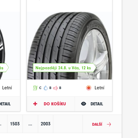
ás
Nejpozději 24.8. u Vás, 12 ks
Letní
Letní
C
B
B
DETAIL
DO KOŠÍKU
DETAIL
…
1503
…
2003
DALŠÍ