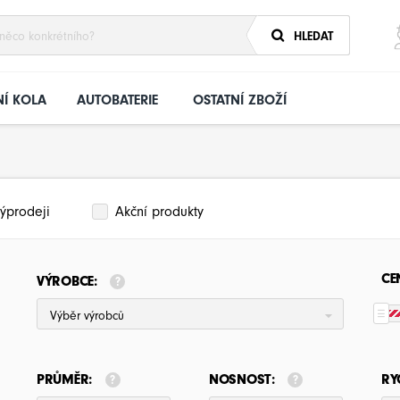
HLEDAT
Í KOLA
AUTOBATERIE
OSTATNÍ ZBOŽÍ
ýprodeji
Akční produkty
CE
VÝROBCE:
Výběr výrobců
PRŮMĚR:
NOSNOST:
RY