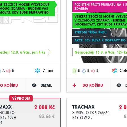
RÉ ZBOŽÍ JE MOŽNÉ VYZVEDOUT
POJIŠTĚNÍ PROTI PRŮRAZU NA 1 
MOUCI ZDARMA - BUDEME VÁS
ZDARMA
MOVAT, KDY BUDE PŘIPRAVENO!
VEŠKERÉ ZBOŽÍ JE MOŽNÉ VYZVE
V OLOMOUCI ZDARMA - BUDEME 
INFORMOVAT, KDY BUDE PŘIPRAV
STŘEDNÍ TŘÍDA PNEU
AKCE: 10% SLEVA Z DOPRAVY PO
zději 12.8. u Vás, jen 4 ks
Nejpozději 13.8. u Vás, 12+ k
Zimní
Cel
A
B
D
B
B
O KOŠÍKU
DETAIL
DO KOŠÍKU
VÝPRODEJ
MAXX
2 008 Kč
TRACMAX
2 0
INCURRO
X PRIVILO TX-3 265/30
83.66 €
8
 R18 102H
R19 93W XL
24