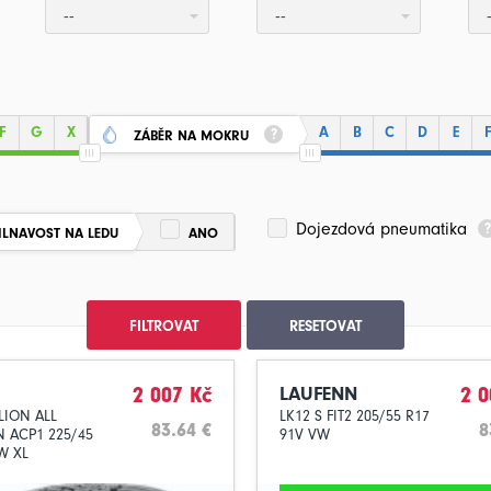
--
--
F
G
X
A
B
C
D
E
ZÁBĚR NA MOKRU
Dojezdová pneumatika
ILNAVOST NA LEDU
ANO
FILTROVAT
RESETOVAT
2 007 Kč
LAUFENN
2 0
ION ALL
LK12 S FIT2 205/55 R17
83.64 €
8
 ACP1 225/45
91V VW
W XL