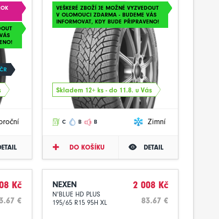
ROK
VEŠKERÉ ZBOŽÍ JE MOŽNÉ VYZVEDOUT
V OLOMOUCI ZDARMA - BUDEME VÁS
INFORMOVAT, KDY BUDE PŘIPRAVENO!
DOUT
VÁS
ENO!
 ČR
s
Skladem 12+ ks - do 11.8. u Vás
oroční
Zimní
C
B
B
DETAIL
DO KOŠÍKU
DETAIL
08 Kč
NEXEN
2 008 Kč
N'BLUE HD PLUS
3.67 €
83.67 €
195/65 R15 95H XL