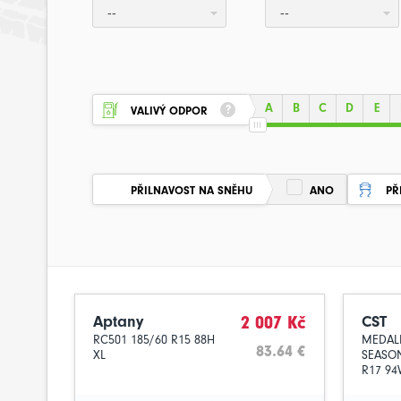
--
--
A
B
C
D
E
VALIVÝ ODPOR
PŘILNAVOST NA SNĚHU
ANO
PŘ
Aptany
2 007 Kč
CST
RC501 185/60 R15 88H
MEDALL
83.64 €
XL
SEASON
R17 94