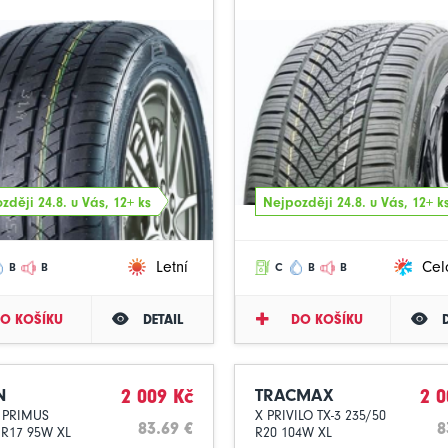
zději 24.8. u Vás, 12+ ks
Nejpozději 24.8. u Vás, 12+ k
Letní
Cel
B
B
C
B
B
O KOŠÍKU
DETAIL
DO KOŠÍKU
N
2 009 Kč
TRACMAX
2 0
 PRIMUS
X PRIVILO TX-3 235/50
83.69 €
8
 R17 95W XL
R20 104W XL