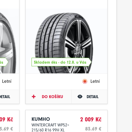
ás
Skladem 6ks - do 12.8. u Vás
Letní
Letní
DETAIL
DO KOŠÍKU
DETAIL
09 Kč
KUMHO
2 009 Kč
WINTERCRAFT WP52+
3.69 €
83.69 €
215/60 R16 99H XL