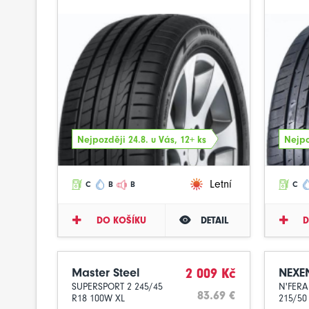
Nejpozději 24.8. u Vás, 12+ ks
Nejpo
Letní
C
B
B
C
DO KOŠÍKU
DETAIL
D
Master Steel
2 009 Kč
NEXE
SUPERSPORT 2 245/45
N'FERA
83.69 €
R18 100W XL
215/50