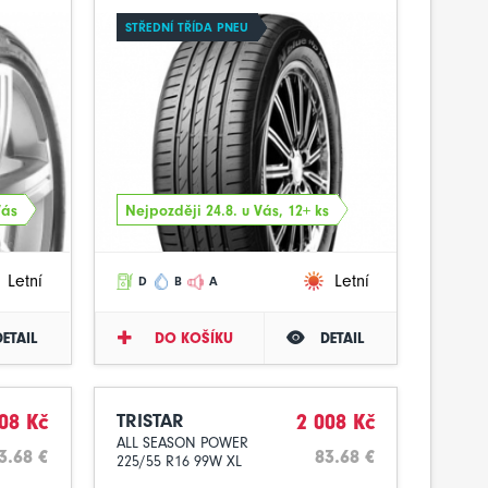
STŘEDNÍ TŘÍDA PNEU
Vás
Nejpozději 24.8. u Vás, 12+ ks
Letní
Letní
D
B
A
DETAIL
DO KOŠÍKU
DETAIL
08 Kč
TRISTAR
2 008 Kč
ALL SEASON POWER
3.68 €
83.68 €
225/55 R16 99W XL