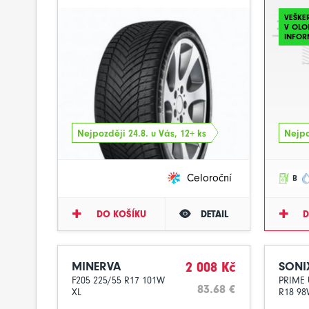
VEŠKE
V OLO
INFOR
Nejpozději 24.8. u Vás, 12+ ks
Nejpo
Celoroční
B
DO KOŠÍKU
DETAIL
D
MINERVA
2 008 Kč
SONI
F205 225/55 R17 101W
PRIME 
83.68 €
XL
R18 9