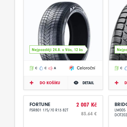
Nejpozději 24.8. u Vás, 12 ks
Nejpo
Celoroční
C
C
A
C
DO KOŠÍKU
DETAIL
D
FORTUNE
2 007 Kč
BRID
FSR801 175/70 R13 82T
LM005 
83.64 €
DOT20