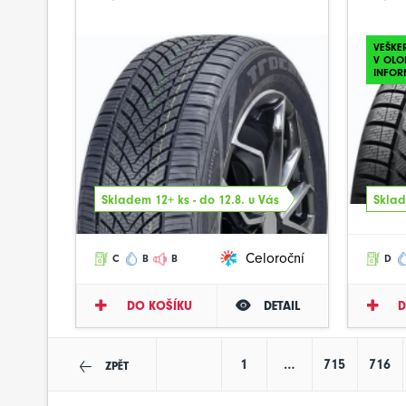
VEŠKE
V OLO
INFOR
Skladem 12+ ks - do 12.8. u Vás
Sklad
Celoroční
C
B
B
D
DO KOŠÍKU
DETAIL
D
1
…
715
716
ZPĚT