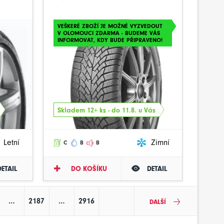
VEŠKERÉ ZBOŽÍ JE MOŽNÉ VYZVEDOUT
V OLOMOUCI ZDARMA - BUDEME VÁS
INFORMOVAT, KDY BUDE PŘIPRAVENO!
Skladem 12+ ks - do 11.8. u Vás
Letní
Zimní
C
B
B
DETAIL
DO KOŠÍKU
DETAIL
…
2187
…
2916
DALŠÍ