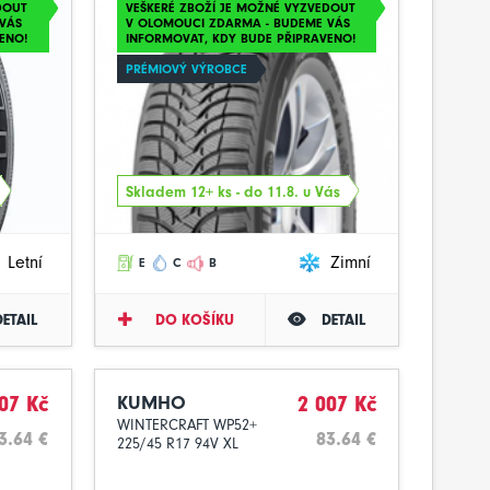
DOUT
VEŠKERÉ ZBOŽÍ JE MOŽNÉ VYZVEDOUT
VÁS
V OLOMOUCI ZDARMA - BUDEME VÁS
ENO!
INFORMOVAT, KDY BUDE PŘIPRAVENO!
PRÉMIOVÝ VÝROBCE
Skladem 12+ ks - do 11.8. u Vás
Letní
Zimní
E
C
B
DETAIL
DO KOŠÍKU
DETAIL
07 Kč
KUMHO
2 007 Kč
WINTERCRAFT WP52+
3.64 €
83.64 €
225/45 R17 94V XL