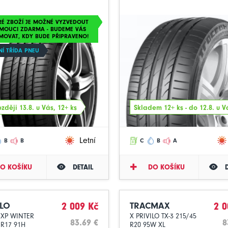
RÉ ZBOŽÍ JE MOŽNÉ VYZVEDOUT
MOUCI ZDARMA - BUDEME VÁS
MOVAT, KDY BUDE PŘIPRAVENO!
NÍ TŘÍDA PNEU
zději 13.8. u Vás, 12+ ks
Skladem 12+ ks - do 12.8. u V
Letní
B
B
C
B
A
O KOŠÍKU
DETAIL
DO KOŠÍKU
LO
2 009 Kč
TRACMAX
2 0
 XP WINTER
X PRIVILO TX-3 215/45
83.69 €
8
 R17 91H
R20 95W XL