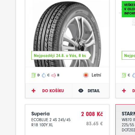
VEŠKE
V OLO
INFOR
Nejpozději 24.8. u Vás, 8 ks
Nejpo
Letní
D
C
B
C
DO KOŠÍKU
DETAIL
D
Superia
2 008 Kč
STAR
ECOBLUE 2 4S 245/45
W870 
83.65 €
R18 100Y XL
225/55
DOT20