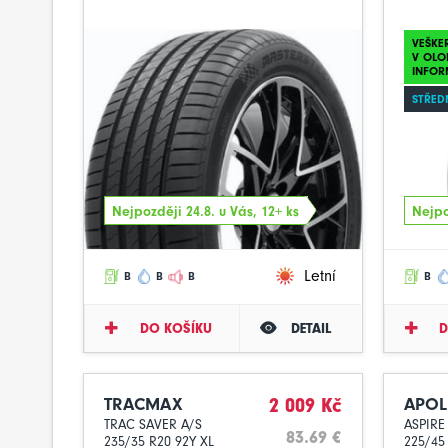
VEŠKE
V OLO
INFOR
STŘED
Nejpozději 24.8. u Vás, 12+ ks
Nejpo
Letní
B
B
B
B
DO KOŠÍKU
DETAIL
D
TRACMAX
2 009 Kč
APOL
TRAC SAVER A/S
ASPIRE
83.69 €
235/35 R20 92Y XL
225/45