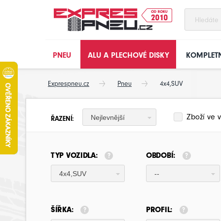
PNEU
ALU A PLECHOVÉ DISKY
KOMPLETN
Exprespneu.cz
Pneu
4x4,SUV
Zboží ve v
Nejlevnější
ŘAZENÍ:
TYP VOZIDLA:
OBDOBÍ:
4x4,SUV
--
ŠÍŘKA:
PROFIL: