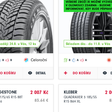
VEŠKERÉ ZBOŽÍ JE MOŽNÉ VYZVE
V OLOMOUCI ZDARMA - BUDEME 
INFORMOVAT, KDY BUDE PŘIPRAV
zději 24.8. u Vás, 12 ks
Skladem 6ks - do 11.8. u Vás
Celoroční
B
B
B
A
A
O KOŠÍKU
DETAIL
DO KOŠÍKU
GESTONE
2 007 Kč
KLEBER
2 0
175/65 R15 88T
QUADRAXER 3 185/55
83.64 €
8
26
R15 86H XL