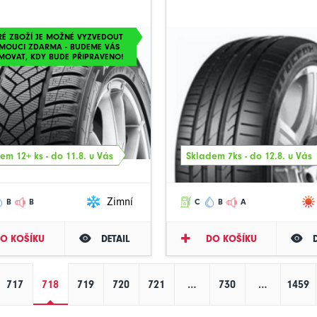
RÉ ZBOŽÍ JE MOŽNÉ VYZVEDOUT
MOUCI ZDARMA - BUDEME VÁS
MOVAT, KDY BUDE PŘIPRAVENO!
em 12+ ks - do 11.8. u Vás
Skladem 7ks - do 12.8. u Vás
Zimní
B
B
C
B
A
O KOŠÍKU
DETAIL
DO KOŠÍKU
717
718
719
720
721
…
730
…
1459