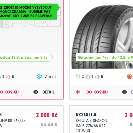
RÉ ZBOŽÍ JE MOŽNÉ VYZVEDOUT
MOUCI ZDARMA - BUDEME VÁS
MOVAT, KDY BUDE PŘIPRAVENO!
zději 12.8. u Vás, jen 2 ks
Skladem jen 4ks - do 12.8. u 
Zimní
B
B
C
B
B
O KOŠÍKU
DETAIL
DO KOŠÍKU
X
2 008 Kč
ROTALLA
2 0
UHP 08 235/45
SETULA 4 SEASON
83.68 €
8
8W
RA03 225/55 R17
101W XL