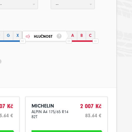
--
--
F
G
X
A
B
C
HLUČNOST
07 Kč
MICHELIN
2 007 Kč
ALPIN A4 175/65 R14
3.64 €
83.64 €
82T