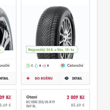
s
Nejpozději 24.8. u Vás, 12+ ks
oroční
Celoroční
C
B
B
DETAIL
DO KOŠÍKU
DETAIL
09 Kč
Otani
2 009 Kč
KC1000 255/35 R19
3.69 €
83.69 €
96Y XL