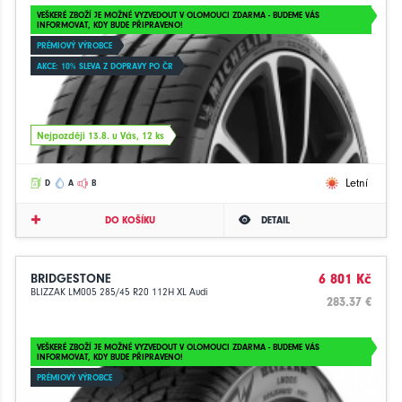
VEŠKERÉ ZBOŽÍ JE MOŽNÉ VYZVEDOUT V OLOMOUCI ZDARMA - BUDEME VÁS
INFORMOVAT, KDY BUDE PŘIPRAVENO!
PRÉMIOVÝ VÝROBCE
AKCE: 10% SLEVA Z DOPRAVY PO ČR
Nejpozději 13.8. u Vás, 12 ks
Letní
D
A
B
DO KOŠÍKU
DETAIL
BRIDGESTONE
6 801 Kč
BLIZZAK LM005 285/45 R20 112H XL Audi
283.37 €
VEŠKERÉ ZBOŽÍ JE MOŽNÉ VYZVEDOUT V OLOMOUCI ZDARMA - BUDEME VÁS
INFORMOVAT, KDY BUDE PŘIPRAVENO!
PRÉMIOVÝ VÝROBCE