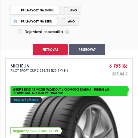
PŘILNAVOST NA SNĚHU
ANO
PŘILNAVOST NA LEDU
ANO
Dojezdová pneumatika
FILTROVAT
RESETOVAT
MICHELIN
6 793 Kč
PILOT SPORT CUP 2 255/35 R20 97Y N1
283.04 €
VEŠKERÉ ZBOŽÍ JE MOŽNÉ VYZVEDOUT V OLOMOUCI ZDARMA - BUDEME VÁS
INFORMOVAT, KDY BUDE PŘIPRAVENO!
PRÉMIOVÝ VÝROBCE
Nejpozději 13.8. u Vás, 12+ ks