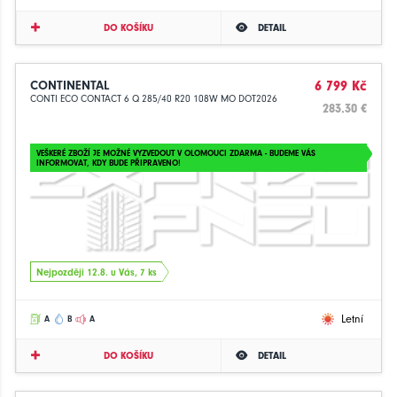
DO KOŠÍKU
DETAIL
CONTINENTAL
6 799 Kč
CONTI ECO CONTACT 6 Q 285/40 R20 108W MO DOT2026
283.30 €
VEŠKERÉ ZBOŽÍ JE MOŽNÉ VYZVEDOUT V OLOMOUCI ZDARMA - BUDEME VÁS
INFORMOVAT, KDY BUDE PŘIPRAVENO!
Nejpozději 12.8. u Vás, 7 ks
Letní
A
B
A
DO KOŠÍKU
DETAIL