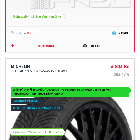
Nejpozději 12.8. u Vás, jen 2 ks
Zimní
D
C
B
DO KOŠÍKU
DETAIL
MICHELIN
6 803 Kč
PILOT ALPIN 5 SUV 265/45 R21 108V XL
283.47 €
VEŠKERÉ ZBOŽÍ JE MOŽNÉ VYZVEDOUT V OLOMOUCI ZDARMA - BUDEME VÁS
INFORMOVAT, KDY BUDE PŘIPRAVENO!
PRÉMIOVÝ VÝROBCE
AKCE: 10% SLEVA Z DOPRAVY PO ČR
Skladem 12+ ks - do 11.8. u Vás