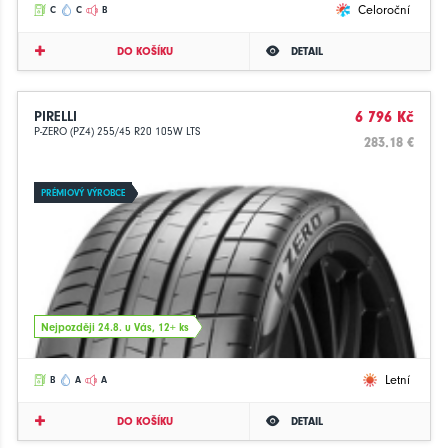
Celoroční
C
C
B
DO KOŠÍKU
DETAIL
PIRELLI
6 796 Kč
P-ZERO (PZ4) 255/45 R20 105W LTS
283.18 €
PRÉMIOVÝ VÝROBCE
Nejpozději 24.8. u Vás, 12+ ks
Letní
B
A
A
DO KOŠÍKU
DETAIL