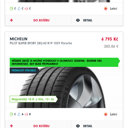
Letní
C
C
C
DO KOŠÍKU
DETAIL
MICHELIN
6 793 Kč
PILOT SUPER SPORT 285/40 R19 103Y Porsche
283.06 €
VEŠKERÉ ZBOŽÍ JE MOŽNÉ VYZVEDOUT V OLOMOUCI ZDARMA - BUDEME VÁS
INFORMOVAT, KDY BUDE PŘIPRAVENO!
PRÉMIOVÝ VÝROBCE
Nejpozději 18.8. u Vás, 12+ ks
Letní
C
A
B
DO KOŠÍKU
DETAIL