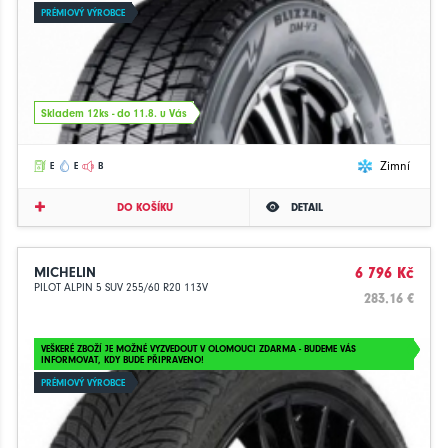
PRÉMIOVÝ VÝROBCE
Skladem 12ks - do 11.8. u Vás
Zimní
E
E
B
DO KOŠÍKU
DETAIL
MICHELIN
6 796 Kč
PILOT ALPIN 5 SUV 255/60 R20 113V
283.16 €
VEŠKERÉ ZBOŽÍ JE MOŽNÉ VYZVEDOUT V OLOMOUCI ZDARMA - BUDEME VÁS
INFORMOVAT, KDY BUDE PŘIPRAVENO!
PRÉMIOVÝ VÝROBCE