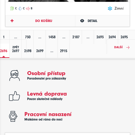
Zimní
C
C
B
DO KOŠÍKU
DETAIL
1
…
730
…
1458
…
2187
…
2693
2694
2695
ZPĚT
DALŠÍ
2696
2697
2698
2699
…
2915
Osobní přístup
Poradenství pro zákazníky
Levná doprava
Pouze skutečné náklady
Pracovní nasazení
Makáme od rána do noci