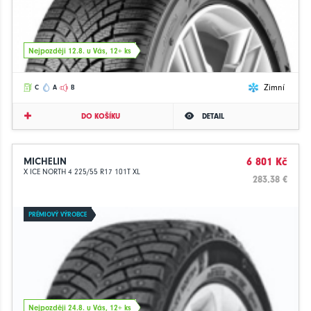
Nejpozději 12.8. u Vás, 12+ ks
Zimní
C
A
B
DO KOŠÍKU
DETAIL
MICHELIN
6 801 Kč
X ICE NORTH 4 225/55 R17 101T XL
283.38 €
PRÉMIOVÝ VÝROBCE
Nejpozději 24.8. u Vás, 12+ ks