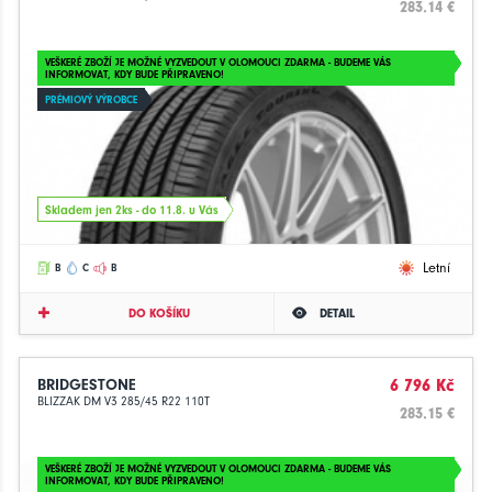
283.14 €
VEŠKERÉ ZBOŽÍ JE MOŽNÉ VYZVEDOUT V OLOMOUCI ZDARMA - BUDEME VÁS
INFORMOVAT, KDY BUDE PŘIPRAVENO!
PRÉMIOVÝ VÝROBCE
Skladem jen 2ks - do 11.8. u Vás
Letní
B
C
B
DO KOŠÍKU
DETAIL
BRIDGESTONE
6 796 Kč
BLIZZAK DM V3 285/45 R22 110T
283.15 €
VEŠKERÉ ZBOŽÍ JE MOŽNÉ VYZVEDOUT V OLOMOUCI ZDARMA - BUDEME VÁS
INFORMOVAT, KDY BUDE PŘIPRAVENO!