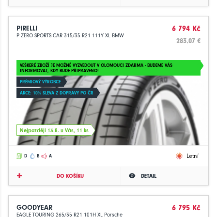
PIRELLI
6 794 Kč
P ZERO SPORTS CAR 315/35 R21 111Y XL BMW
283.07 €
VEŠKERÉ ZBOŽÍ JE MOŽNÉ VYZVEDOUT V OLOMOUCI ZDARMA - BUDEME VÁS
INFORMOVAT, KDY BUDE PŘIPRAVENO!
PRÉMIOVÝ VÝROBCE
AKCE: 10% SLEVA Z DOPRAVY PO ČR
Nejpozději 13.8. u Vás, 11 ks
Letní
D
B
A
DO KOŠÍKU
DETAIL
GOODYEAR
6 795 Kč
EAGLE TOURING 265/35 R21 101H XL Porsche