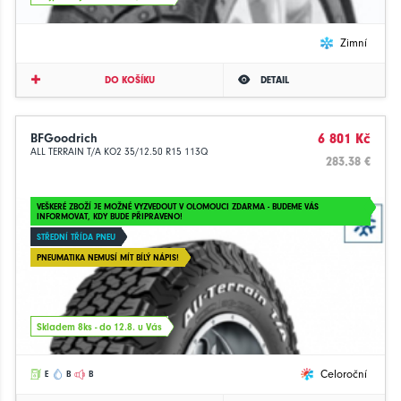
Zimní
DO KOŠÍKU
DETAIL
BFGoodrich
6 801 Kč
ALL TERRAIN T/A KO2 35/12.50 R15 113Q
283.38 €
VEŠKERÉ ZBOŽÍ JE MOŽNÉ VYZVEDOUT V OLOMOUCI ZDARMA - BUDEME VÁS
INFORMOVAT, KDY BUDE PŘIPRAVENO!
STŘEDNÍ TŘÍDA PNEU
PNEUMATIKA NEMUSÍ MÍT BÍLÝ NÁPIS!
Skladem 8ks - do 12.8. u Vás
Celoroční
E
B
B