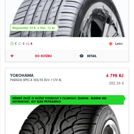
Nejpozději 24.8. u Vás, 12 ks
Letní
C
C
A
DO KOŠÍKU
DETAIL
YOKOHAMA
6 798 Kč
PARADA SPEC-X 305/35 R24 112V XL
283.24 €
VEŠKERÉ ZBOŽÍ JE MOŽNÉ VYZVEDOUT V OLOMOUCI ZDARMA - BUDEME VÁS
INFORMOVAT, KDY BUDE PŘIPRAVENO!