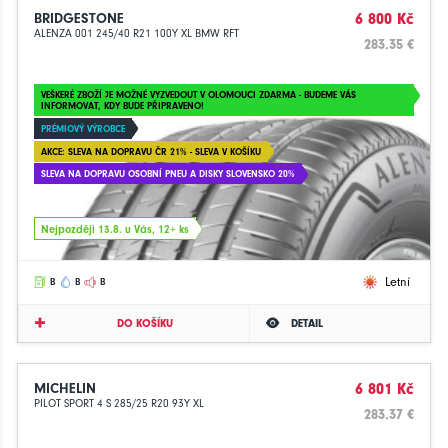
BRIDGESTONE
6 800 Kč
ALENZA 001 245/40 R21 100Y XL BMW RFT
283.35 €
VEŠKERÉ ZBOŽÍ JE MOŽNÉ VYZVEDOUT V OLOMOUCI ZDARMA - BUDEME VÁS
INFORMOVAT, KDY BUDE PŘIPRAVENO!
PRÉMIOVÝ VÝROBCE
AKCE: SLEVA NA DOPRAVU ČR 21% - SLEVA V KOŠÍKU
SLEVA NA DOPRAVU OSOBNÍ PNEU A DISKY SLOVENSKO 20%
Nejpozději 13.8. u Vás, 12+ ks
Letní
B
B
B
DO KOŠÍKU
DETAIL
MICHELIN
6 801 Kč
PILOT SPORT 4 S 285/25 R20 93Y XL
283.37 €