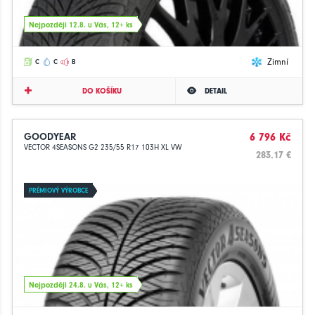
Nejpozději 12.8. u Vás, 12+ ks
Zimní
C
C
B
DO KOŠÍKU
DETAIL
GOODYEAR
6 796 Kč
VECTOR 4SEASONS G2 235/55 R17 103H XL VW
283.17 €
PRÉMIOVÝ VÝROBCE
Nejpozději 24.8. u Vás, 12+ ks