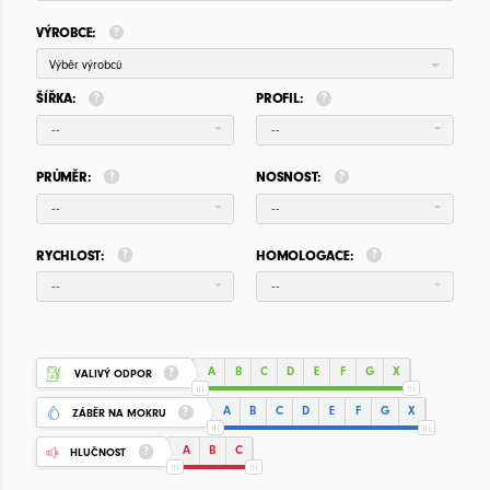
VÝROBCE:
Výběr výrobců
ŠÍŘKA:
PROFIL:
--
--
PRŮMĚR:
NOSNOST:
--
--
RYCHLOST:
HOMOLOGACE:
--
--
A
B
C
D
E
F
G
X
VALIVÝ ODPOR
A
B
C
D
E
F
G
X
ZÁBĚR NA MOKRU
A
B
C
HLUČNOST