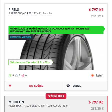
PIRELLI
6 797 Kč
P ZERO 305/40 R20 112Y XL Porsche
283.19 €
VEŠKERÉ ZBOŽÍ JE MOŽNÉ VYZVEDOUT V OLOMOUCI ZDARMA - BUDEME VÁS
INFORMOVAT, KDY BUDE PŘIPRAVENO!
PRÉMIOVÝ VÝROBCE
Skladem jen 2ks - do 11.8. u Vás
Letní
B
A
A
DO KOŠÍKU
DETAIL
VÝPRODEJ
MICHELIN
6 797 Kč
PILOT SPORT 4 SUV 255/40 R21 102Y AO DOT2024
283.20 €