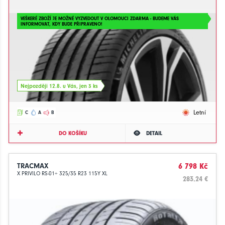
VEŠKERÉ ZBOŽÍ JE MOŽNÉ VYZVEDOUT V OLOMOUCI ZDARMA - BUDEME VÁS
INFORMOVAT, KDY BUDE PŘIPRAVENO!
Nejpozději 12.8. u Vás, jen 3 ks
Letní
C
A
B
DO KOŠÍKU
DETAIL
TRACMAX
6 798 Kč
X PRIVILO RS-01+ 325/35 R23 115Y XL
283.24 €