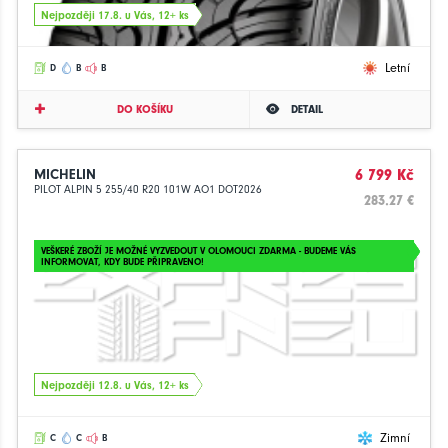
Nejpozději 17.8. u Vás, 12+ ks
Letní
D
B
B
DO KOŠÍKU
DETAIL
MICHELIN
6 799 Kč
PILOT ALPIN 5 255/40 R20 101W AO1 DOT2026
283.27 €
VEŠKERÉ ZBOŽÍ JE MOŽNÉ VYZVEDOUT V OLOMOUCI ZDARMA - BUDEME VÁS
INFORMOVAT, KDY BUDE PŘIPRAVENO!
Nejpozději 12.8. u Vás, 12+ ks
Zimní
C
C
B