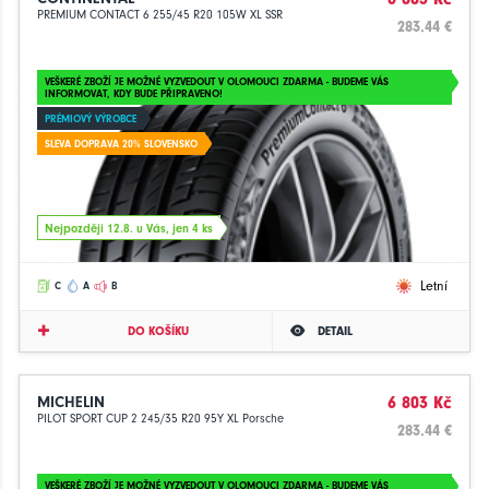
PREMIUM CONTACT 6 255/45 R20 105W XL SSR
283.44 €
VEŠKERÉ ZBOŽÍ JE MOŽNÉ VYZVEDOUT V OLOMOUCI ZDARMA - BUDEME VÁS
INFORMOVAT, KDY BUDE PŘIPRAVENO!
PRÉMIOVÝ VÝROBCE
SLEVA DOPRAVA 20% SLOVENSKO
Nejpozději 12.8. u Vás, jen 4 ks
Letní
C
A
B
DO KOŠÍKU
DETAIL
MICHELIN
6 803 Kč
PILOT SPORT CUP 2 245/35 R20 95Y XL Porsche
283.44 €
VEŠKERÉ ZBOŽÍ JE MOŽNÉ VYZVEDOUT V OLOMOUCI ZDARMA - BUDEME VÁS