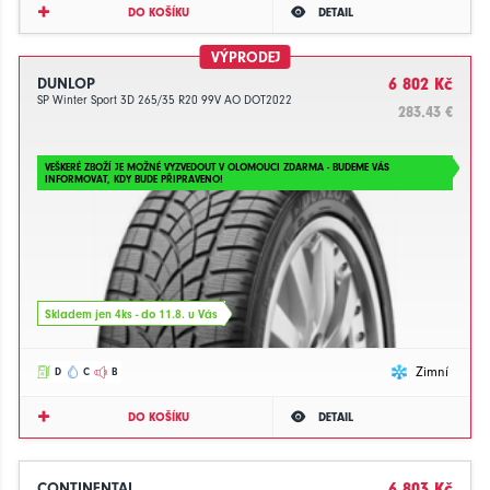
DO KOŠÍKU
DETAIL
VÝPRODEJ
DUNLOP
6 802 Kč
SP Winter Sport 3D 265/35 R20 99V AO DOT2022
283.43 €
VEŠKERÉ ZBOŽÍ JE MOŽNÉ VYZVEDOUT V OLOMOUCI ZDARMA - BUDEME VÁS
INFORMOVAT, KDY BUDE PŘIPRAVENO!
Skladem jen 4ks - do 11.8. u Vás
Zimní
D
C
B
DO KOŠÍKU
DETAIL
CONTINENTAL
6 803 Kč