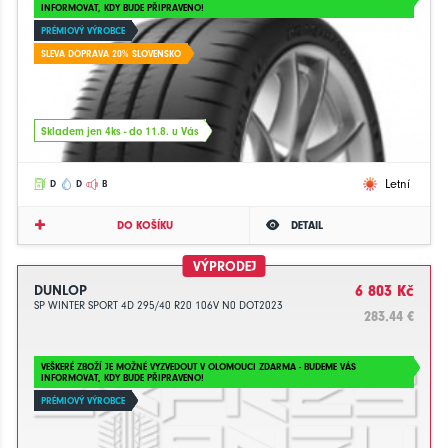
INFORMOVAT, KDY BUDE PŘIPRAVENO!
PRÉMIOVÝ VÝROBCE
SLEVA DOPRAVA 20% SLOVENSKO
Skladem jen 4ks - do 11.8. u Vás
Letní
D
D
B
DO KOŠÍKU
DETAIL
VÝPRODEJ
DUNLOP
6 803 Kč
SP WINTER SPORT 4D 295/40 R20 106V N0 DOT2023
283.44 €
VEŠKERÉ ZBOŽÍ JE MOŽNÉ VYZVEDOUT V OLOMOUCI ZDARMA - BUDEME VÁS
INFORMOVAT, KDY BUDE PŘIPRAVENO!
PRÉMIOVÝ VÝROBCE