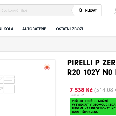
HLEDAT
Í KOLA
AUTOBATERIE
OSTATNÍ ZBOŽÍ
PIRELLI P ZE
R20 102Y N0
7 538 Kč
(314.08 
Cena vč. DPH
VEŠKERÉ ZBOŽÍ JE MOŽNÉ
VYZVEDOUT V OLOMOUCI ZDA
BUDEME VÁS INFORMOVAT, KD
BUDE PŘIPRAVENO!