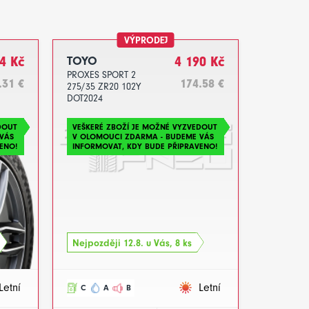
VÝPRODEJ
4 Kč
TOYO
4 190 Kč
PROXES SPORT 2
.31 €
174.58 €
275/35 ZR20 102Y
DOT2024
DOUT
VEŠKERÉ ZBOŽÍ JE MOŽNÉ VYZVEDOUT
VÁS
V OLOMOUCI ZDARMA - BUDEME VÁS
ENO!
INFORMOVAT, KDY BUDE PŘIPRAVENO!
Nejpozději 12.8. u Vás, 8 ks
Letní
Letní
C
A
B