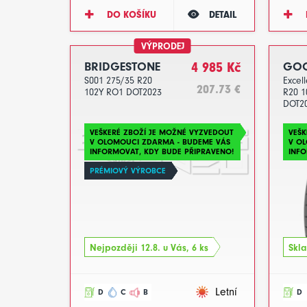
DO KOŠÍKU
DETAIL
VÝPRODEJ
BRIDGESTONE
4 985 Kč
GOO
S001 275/35 R20
Excel
207.73 €
102Y RO1 DOT2023
R20 1
DOT2
VEŠKERÉ ZBOŽÍ JE MOŽNÉ VYZVEDOUT
VEŠK
V OLOMOUCI ZDARMA - BUDEME VÁS
V O
INFORMOVAT, KDY BUDE PŘIPRAVENO!
INFO
PRÉMIOVÝ VÝROBCE
Nejpozději 12.8. u Vás, 6 ks
Skla
Letní
D
C
B
D