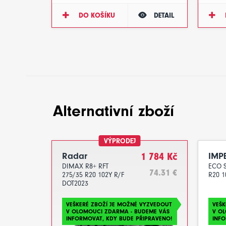
DO KOŠÍKU
DETAIL
Alternativní zboží
VÝPRODEJ
Radar
1 784 Kč
IMP
DIMAX R8+ RFT
ECO S
74.31 €
275/35 R20 102Y R/F
R20 1
DOT2023
VEŠKERÉ ZBOŽÍ JE MOŽNÉ VYZVEDOUT
VEŠK
V OLOMOUCI ZDARMA - BUDEME VÁS
V O
INFORMOVAT, KDY BUDE PŘIPRAVENO!
INFO