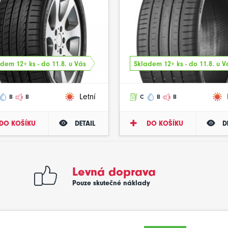
dem 12+ ks - do 11.8. u Vás
Skladem 12+ ks - do 11.8. u V
Letní
B
B
C
B
B
DO KOŠÍKU
DETAIL
DO KOŠÍKU
D
Levná doprava
Pouze skutečné náklady