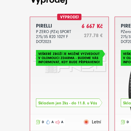
VÝPRODEJ
PIRELLI
6 667 Kč
PIRE
P ZERO (PZ4) SPORT
PZero
277.78 €
275/35 R20 102Y F
275/3
DOT2023
DOT2
VEŠKERÉ ZBOŽÍ JE MOŽNÉ VYZVEDOUT
VEŠK
V OLOMOUCI ZDARMA - BUDEME VÁS
V O
INFORMOVAT, KDY BUDE PŘIPRAVENO!
INFO
Skladem jen 2ks - do 11.8. u Vás
Skla
Letní
D
A
A
D