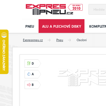
PNEU
ALU A PLECHOVÉ DISKY
KOMPLETN
Exprespneu.cz
Pneu
Osobní
D
A
B