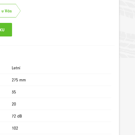
. u Vás
Letní
275 mm
35
20
72 dB
102