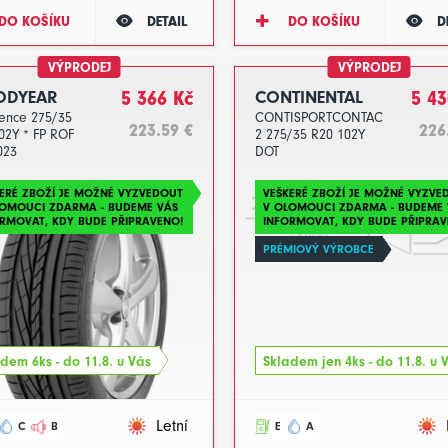
DO KOŠÍKU
DETAIL
DO KOŠÍKU
D
VÝPRODEJ
VÝPRODEJ
DYEAR
5 366 Kč
CONTINENTAL
5 43
lence 275/35
CONTISPORTCONTACT
223.59 €
226
02Y * FP ROF
2 275/35 R20 102Y
023
DOT
ERÉ ZBOŽÍ JE MOŽNÉ VYZVEDOUT
VEŠKERÉ ZBOŽÍ JE MOŽNÉ VYZVE
LOMOUCI ZDARMA - BUDEME VÁS
V OLOMOUCI ZDARMA - BUDEME 
RMOVAT, KDY BUDE PŘIPRAVENO!
INFORMOVAT, KDY BUDE PŘIPRAV
PRÉMIOVÝ VÝROBCE
dem 6ks - do 11.8. u Vás
Skladem jen 4ks - do 11.8. u 
Letní
C
B
E
A