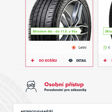
Skladem 6ks - do 11.8. u Vás
Skla
Letní
C
DO KOŠÍKU
DETAIL
Osobní přístup
Poradenství pro zákazníky