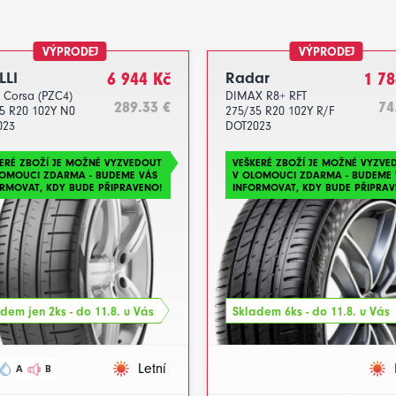
VÝPRODEJ
VÝPRODEJ
LLI
6 944 Kč
Radar
1 78
 Corsa (PZC4)
DIMAX R8+ RFT
289.33 €
74
5 R20 102Y N0
275/35 R20 102Y R/F
023
DOT2023
ERÉ ZBOŽÍ JE MOŽNÉ VYZVEDOUT
VEŠKERÉ ZBOŽÍ JE MOŽNÉ VYZVE
LOMOUCI ZDARMA - BUDEME VÁS
V OLOMOUCI ZDARMA - BUDEME 
RMOVAT, KDY BUDE PŘIPRAVENO!
INFORMOVAT, KDY BUDE PŘIPRAV
dem jen 2ks - do 11.8. u Vás
Skladem 6ks - do 11.8. u Vás
Letní
A
B