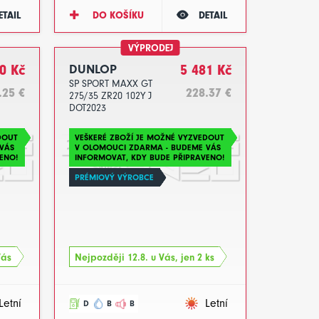
ETAIL
DO KOŠÍKU
DETAIL
VÝPRODEJ
0 Kč
DUNLOP
5 481 Kč
SP SPORT MAXX GT
.25 €
228.37 €
275/35 ZR20 102Y J
DOT2023
DOUT
VEŠKERÉ ZBOŽÍ JE MOŽNÉ VYZVEDOUT
VÁS
V OLOMOUCI ZDARMA - BUDEME VÁS
ENO!
INFORMOVAT, KDY BUDE PŘIPRAVENO!
PRÉMIOVÝ VÝROBCE
Vás
Nejpozději 12.8. u Vás, jen 2 ks
Letní
Letní
D
B
B