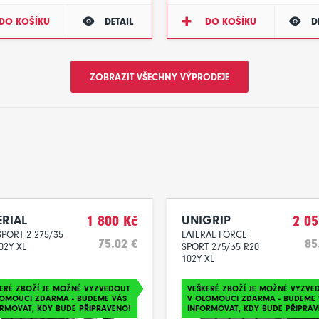
DO KOŠÍKU
DETAIL
DO KOŠÍKU
D
ZOBRAZIT VŠECHNY VÝPRODEJE
ERIAL
1 800 Kč
UNIGRIP
2 05
PORT 2 275/35
LATERAL FORCE
75.02 €
85
02Y XL
SPORT 275/35 R20
102Y XL
ERÉ ZBOŽÍ JE MOŽNÉ VYZVEDOUT
VEŠKERÉ ZBOŽÍ JE MOŽNÉ VYZVE
LOMOUCI ZDARMA - BUDEME VÁS
V OLOMOUCI ZDARMA - BUDEME 
RMOVAT, KDY BUDE PŘIPRAVENO!
INFORMOVAT, KDY BUDE PŘIPRAV