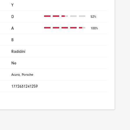
Y
D
52%
A
100%
B
Radiální
Ne
Acura, Porsche
1772631241259