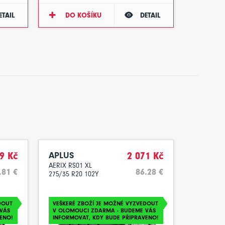
ETAIL
DO KOŠÍKU
DETAIL
9 Kč
APLUS
2 071 Kč
AERIX RS01 XL
.81 €
86.28 €
275/35 R20 102Y
DOUT
VEŠKERÉ ZBOŽÍ JE MOŽNÉ VYZVEDOUT
VÁS
V OLOMOUCI ZDARMA - BUDEME VÁS
ENO!
INFORMOVAT, KDY BUDE PŘIPRAVENO!