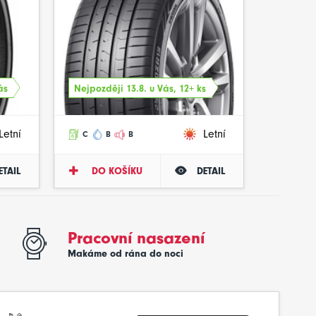
ás
Nejpozději 13.8. u Vás, 12+ ks
Letní
Letní
C
B
B
ETAIL
DO KOŠÍKU
DETAIL
Pracovní nasazení
Makáme od rána do noci