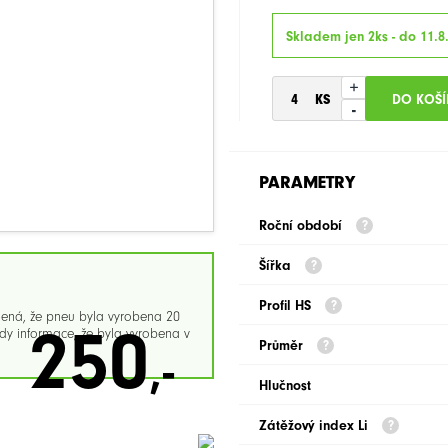
Skladem jen 2ks - do 11.8
+
-
PARAMETRY
Roční období
Šířka
Profil HS
mená, že pneu byla vyrobena 20
250
y informace, že byla vyrobena v
Průměr
,-
Hlučnost
Zátěžový index Li