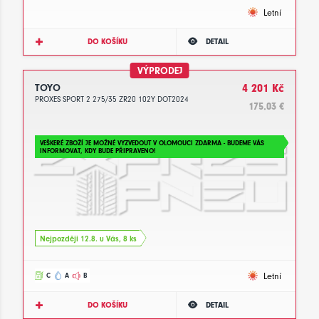
Letní
DO KOŠÍKU
DETAIL
VÝPRODEJ
TOYO
4 201 Kč
PROXES SPORT 2 275/35 ZR20 102Y DOT2024
175.03 €
VEŠKERÉ ZBOŽÍ JE MOŽNÉ VYZVEDOUT V OLOMOUCI ZDARMA - BUDEME VÁS
INFORMOVAT, KDY BUDE PŘIPRAVENO!
Nejpozději 12.8. u Vás, 8 ks
Letní
C
A
B
DO KOŠÍKU
DETAIL