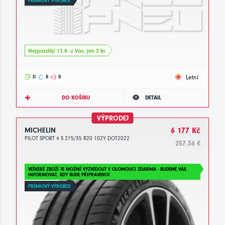
PRÉMIOVÝ VÝROBCE
Nejpozději 12.8. u Vás, jen 2 ks
Letní
D
B
B
DO KOŠÍKU
DETAIL
VÝPRODEJ
MICHELIN
6 177 Kč
PILOT SPORT 4 S 275/35 R20 102Y DOT2022
257.36 €
VEŠKERÉ ZBOŽÍ JE MOŽNÉ VYZVEDOUT V OLOMOUCI ZDARMA - BUDEME VÁS
INFORMOVAT, KDY BUDE PŘIPRAVENO!
PRÉMIOVÝ VÝROBCE