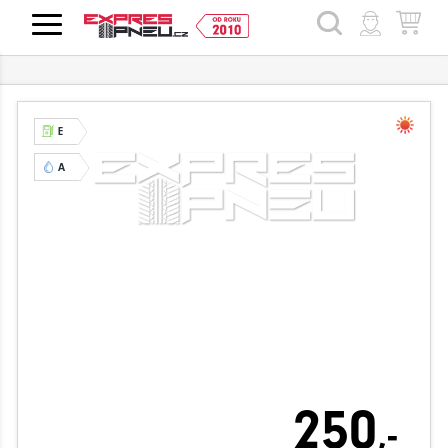
HLEDAT
E
A
250
,-