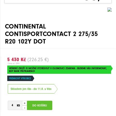
CONTINENTAL
CONTISPORTCONTACT 2 275/35
R20 102Y DOT
5 430 Kč
(226.25 €)
Cena vč. DPH
VEŠKERÉ ZBOŽÍ JE MOŽNÉ VYZVEDOUT V OLOMOUCI ZDARMA - BUDEME VÁS INFORMOVAT,
KDY BUDE PŘIPRAVENO!
PRÉMIOVÝ VÝROBCE
Skladem jen 4ks - do 11.8. u Vás
+
-