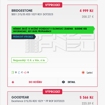
VÝPRODEJ
BRIDGESTONE
4 999 Kč
S001 275/35 R20 102Y RO1 DOT2023
208.27 €
VEŠKERÉ ZBOŽÍ JE MOŽNÉ VYZVEDOUT V OLOMOUCI ZDARMA - BUDEME VÁS
INFORMOVAT, KDY BUDE PŘIPRAVENO!
PRÉMIOVÝ VÝROBCE
Nejpozději 12.8. u Vás, 6 ks
Letní
D
C
B
DO KOŠÍKU
DETAIL
VÝPRODEJ
GOODYEAR
5 366 Kč
Excellence 275/35 R20 102Y * FP ROF DOT2023
223.59 €