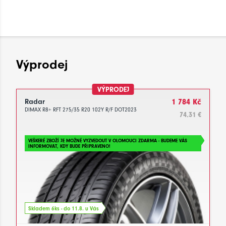
Výprodej
VÝPRODEJ
Radar
1 784 Kč
DIMAX R8+ RFT 275/35 R20 102Y R/F DOT2023
74.31 €
VEŠKERÉ ZBOŽÍ JE MOŽNÉ VYZVEDOUT V OLOMOUCI ZDARMA - BUDEME VÁS
INFORMOVAT, KDY BUDE PŘIPRAVENO!
Skladem 6ks - do 11.8. u Vás