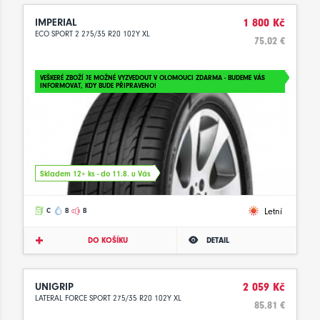
IMPERIAL
1 800 Kč
ECO SPORT 2 275/35 R20 102Y XL
75.02 €
VEŠKERÉ ZBOŽÍ JE MOŽNÉ VYZVEDOUT V OLOMOUCI ZDARMA - BUDEME VÁS
INFORMOVAT, KDY BUDE PŘIPRAVENO!
Skladem 12+ ks - do 11.8. u Vás
Letní
C
B
B
DO KOŠÍKU
DETAIL
UNIGRIP
2 059 Kč
LATERAL FORCE SPORT 275/35 R20 102Y XL
85.81 €