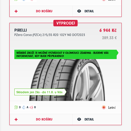
DO KOŠÍKU
DETAIL
VÝPRODEJ
PIRELLI
6 944 Kč
PZero Corsa (PZC4) 275/35 R20 102Y N0 DOT2023
289.33 €
VEŠKERÉ ZBOŽÍ JE MOŽNÉ VYZVEDOUT V OLOMOUCI ZDARMA - BUDEME VÁS
INFORMOVAT, KDY BUDE PŘIPRAVENO!
Skladem jen 2ks - do 11.8. u Vás
Letní
D
A
B
DO KOŠÍKU
DETAIL