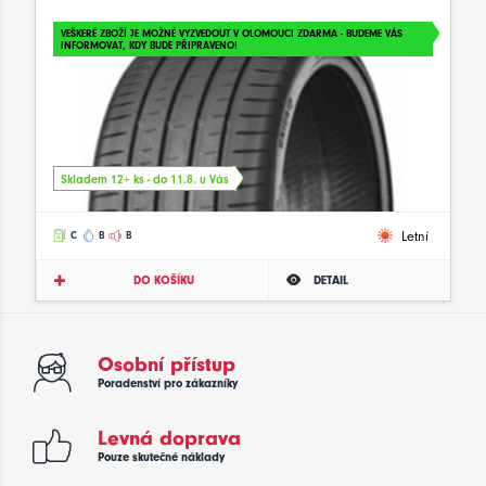
VEŠKERÉ ZBOŽÍ JE MOŽNÉ VYZVEDOUT V OLOMOUCI ZDARMA - BUDEME VÁS
INFORMOVAT, KDY BUDE PŘIPRAVENO!
Skladem 12+ ks - do 11.8. u Vás
Letní
C
B
B
DO KOŠÍKU
DETAIL
Osobní přístup
Poradenství pro zákazníky
Levná doprava
Pouze skutečné náklady