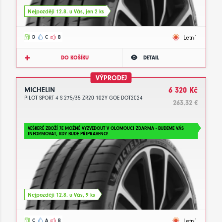
Nejpozději 12.8. u Vás, jen 2 ks
Letní
D
C
B
DO KOŠÍKU
DETAIL
VÝPRODEJ
MICHELIN
6 320 Kč
PILOT SPORT 4 S 275/35 ZR20 102Y GOE DOT2024
263.32 €
VEŠKERÉ ZBOŽÍ JE MOŽNÉ VYZVEDOUT V OLOMOUCI ZDARMA - BUDEME VÁS
INFORMOVAT, KDY BUDE PŘIPRAVENO!
Nejpozději 12.8. u Vás, 9 ks
Letní
C
A
B