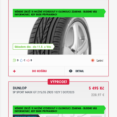
VEŠKERÉ ZBOŽÍ JE MOŽNÉ VYZVEDOUT V OLOMOUCI ZDARMA - BUDEME VÁS
INFORMOVAT, KDY BUDE PŘIPRAVENO!
Skladem 6ks - do 11.8. u Vás
Letní
D
C
B
DO KOŠÍKU
DETAIL
VÝPRODEJ
DUNLOP
5 495 Kč
SP SPORT MAXX GT 275/35 ZR20 102Y J DOT2023
228.97 €
VEŠKERÉ ZBOŽÍ JE MOŽNÉ VYZVEDOUT V OLOMOUCI ZDARMA - BUDEME VÁS
INFORMOVAT, KDY BUDE PŘIPRAVENO!