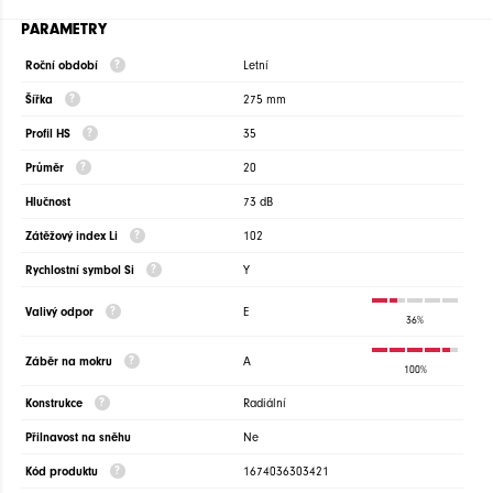
PARAMETRY
Roční období
Letní
Šířka
275 mm
Profil HS
35
Průměr
20
Hlučnost
73 dB
Zátěžový index Li
102
Rychlostní symbol Si
Y
Valivý odpor
E
36%
Záběr na mokru
A
100%
Konstrukce
Radiální
Přilnavost na sněhu
Ne
Kód produktu
1674036303421