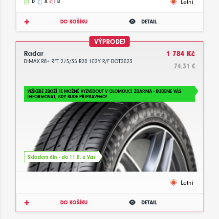
Letní
D
A
B
DO KOŠÍKU
DETAIL
VÝPRODEJ
Radar
1 784 Kč
DIMAX R8+ RFT 275/35 R20 102Y R/F DOT2023
74.31 €
VEŠKERÉ ZBOŽÍ JE MOŽNÉ VYZVEDOUT V OLOMOUCI ZDARMA - BUDEME VÁS
INFORMOVAT, KDY BUDE PŘIPRAVENO!
Skladem 6ks - do 11.8. u Vás
Letní
DO KOŠÍKU
DETAIL