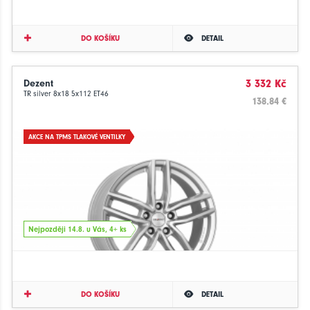
DO KOŠÍKU
DETAIL
Dezent
3 332 Kč
TR silver 8x18 5x112 ET46
138.84 €
AKCE NA TPMS TLAKOVÉ VENTILKY
Nejpozději 14.8. u Vás, 4+ ks
DO KOŠÍKU
DETAIL