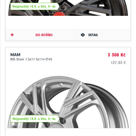
Nejpozději 18.8. u Vás, 4+ ks
DO KOŠÍKU
DETAIL
MAM
3 308 Kč
RS5 Silver 7,5x17 5x114 ET45
137.83 €
Nejpozději 18.8. u Vás, 4+ ks