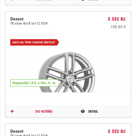
Dezent
3 332 Kč
TR silver 8x18 5x112 ET39
138.84 €
AKCE NA TPMS TLAKOVÉ VENTILKY
Nejpozději 14.8. u Vás, 4+ ks
DO KOŠÍKU
DETAIL
Dezent
3 332 Kč
TR silver 8x18 5x112 ET48