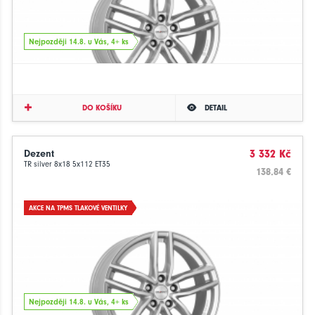
Nejpozději 14.8. u Vás, 4+ ks
DO KOŠÍKU
DETAIL
Dezent
3 332 Kč
TR silver 8x18 5x112 ET35
138.84 €
AKCE NA TPMS TLAKOVÉ VENTILKY
Nejpozději 14.8. u Vás, 4+ ks