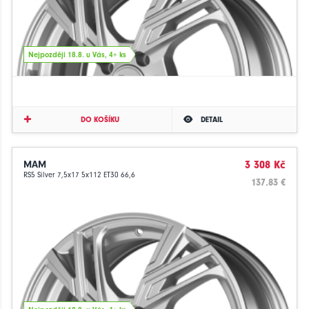
Nejpozději 18.8. u Vás, 4+ ks
DO KOŠÍKU
DETAIL
MAM
3 308 Kč
RS5 Silver 7,5x17 5x112 ET30 66,6
137.83 €