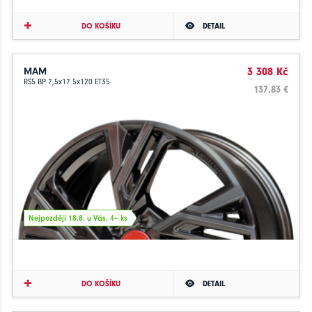
DO KOŠÍKU
DETAIL
MAM
3 308 Kč
RS5 BP 7,5x17 5x120 ET35
137.83 €
Nejpozději 18.8. u Vás, 4+ ks
DO KOŠÍKU
DETAIL