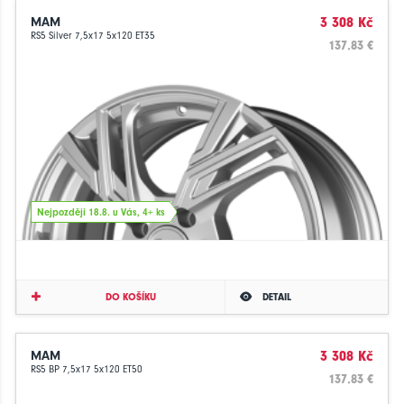
MAM
3 308 Kč
RS5 Silver 7,5x17 5x120 ET35
137.83 €
Nejpozději 18.8. u Vás, 4+ ks
DO KOŠÍKU
DETAIL
MAM
3 308 Kč
RS5 BP 7,5x17 5x120 ET50
137.83 €