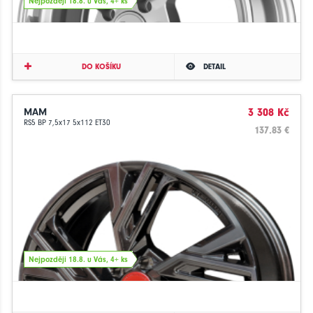
Nejpozději 18.8. u Vás, 4+ ks
DO KOŠÍKU
DETAIL
MAM
3 308 Kč
RS5 BP 7,5x17 5x112 ET30
137.83 €
Nejpozději 18.8. u Vás, 4+ ks