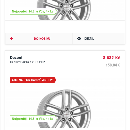
Nejpozději 14.8. u Vás, 4+ ks
DO KOŠÍKU
DETAIL
Dezent
3 332 Kč
TR silver 8x18 5x112 ET43
138.84 €
AKCE NA TPMS TLAKOVÉ VENTILKY
Nejpozději 14.8. u Vás, 4+ ks