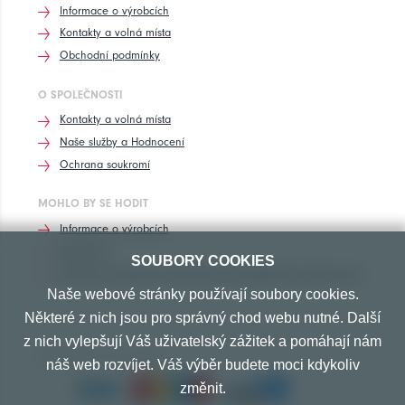
Informace o výrobcích
Kontakty a volná místa
Obchodní podmínky
O SPOLEČNOSTI
Kontakty a volná místa
Naše služby a Hodnocení
Ochrana soukromí
MOHLO BY SE HODIT
Informace o výrobcích
Rozhovory
SOUBORY COOKIES
Značení pneumatik, homologace pneumatik dle výrobců vozů
Naše webové stránky používají soubory cookies.
Některé z nich jsou pro správný chod webu nutné. Další
z nich vylepšují Váš uživatelský zážitek a pomáhají nám
PŘIJÍMÁME TYTO PLATBY
náš web rozvíjet. Váš výběr budete moci kdykoliv
změnit.