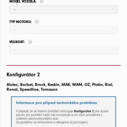
MODEL VOZIDLA:
--
TYP MOTORU:
--
VELIKOST:
--
Konfigurátor 2
Alutec, Borbet, Brock, Keskin, MAK, MAM, OZ, Platin, Rial,
Ronal, Speedline, Tomason
Informace pro případ technického problému
V případě, že ve Vašem prohlížeči nefunguje
Konfigurátor 2
pak zkuste
prosím jiný prohlížeč nebo nás kontaktujte a my Vám pomůžeme s
výběrem plechového/litého kola.
Za problémy se omlouváme a děkujeme za pochopení.