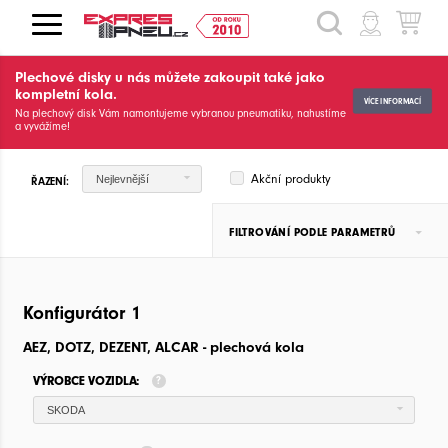
HLEDAT
Plechové disky u nás můžete zakoupit také jako
kompletní kola.
VÍCE INFORMACÍ
Na plechový disk Vám namontujeme vybranou pneumatiku, nahustíme
a vyvážíme!
Akční produkty
Nejlevnější
ŘAZENÍ:
FILTROVÁNÍ PODLE PARAMETRŮ
Konfigurátor 1
AEZ, DOTZ, DEZENT, ALCAR - plechová kola
VÝROBCE VOZIDLA:
SKODA