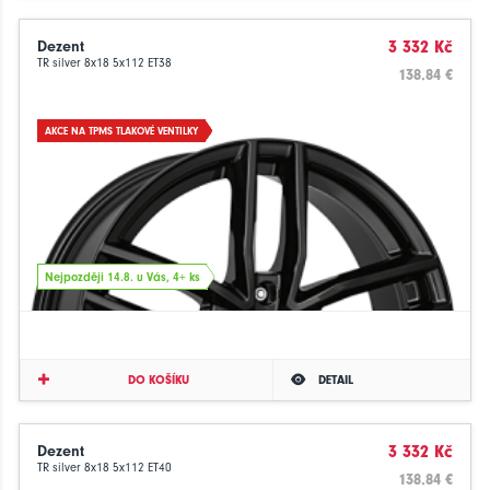
Dezent
3 332 Kč
TR silver 8x18 5x112 ET38
138.84 €
AKCE NA TPMS TLAKOVÉ VENTILKY
Nejpozději 14.8. u Vás, 4+ ks
DO KOŠÍKU
DETAIL
Dezent
3 332 Kč
TR silver 8x18 5x112 ET40
138.84 €