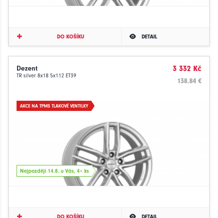
DO KOŠÍKU
DETAIL
Dezent
3 332 Kč
TR silver 8x18 5x112 ET39
138.84 €
AKCE NA TPMS TLAKOVÉ VENTILKY
Nejpozději 14.8. u Vás, 4+ ks
DO KOŠÍKU
DETAIL