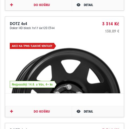
DO KOŠÍKU
DETAIL
DOTZ 4x4
3 314 Kč
Dakar HD black 7x17 6x120 ET44
138.09 €
AKCE NA TPMS TLAKOVÉ VENTILKY
Nejpozději 14.8. u Vás, 4+ ks
DO KOŠÍKU
DETAIL