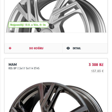
Nejpozději 18.8. u Vás, 4+ ks
DO KOŠÍKU
DETAIL
MAM
3 308 Kč
RS5 BP 7,5x17 5x114 ET45
137.83 €