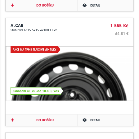
DO KOŠÍKU
DETAIL
ALCAR
1 555 Kč
Stahlrad 7615 5x15 4x100 ET39
64.81 €
AKCE NA TPMS TLAKOVÉ VENTILKY
Skladem 4+ ks - do 10.8. u Vás
DO KOŠÍKU
DETAIL