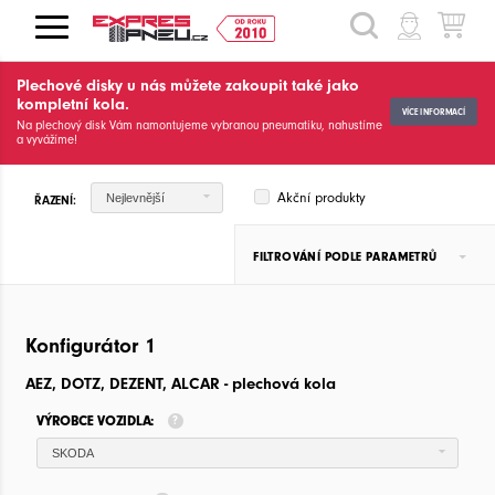
HLEDAT
Plechové disky u nás můžete zakoupit také jako
kompletní kola.
VÍCE INFORMACÍ
Na plechový disk Vám namontujeme vybranou pneumatiku, nahustíme
a vyvážíme!
Akční produkty
Nejlevnější
ŘAZENÍ:
FILTROVÁNÍ PODLE PARAMETRŮ
Konfigurátor 1
AEZ, DOTZ, DEZENT, ALCAR - plechová kola
VÝROBCE VOZIDLA:
SKODA