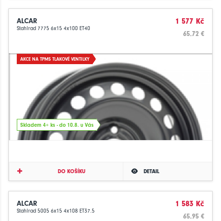
ALCAR
1 577 Kč
Stahlrad 7775 6x15 4x100 ET40
65.72 €
AKCE NA TPMS TLAKOVÉ VENTILKY
Skladem 4+ ks - do 10.8. u Vás
DO KOŠÍKU
DETAIL
ALCAR
1 583 Kč
Stahlrad 5005 6x15 4x108 ET37.5
65.95 €