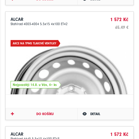
ALCAR
1 572 Kč
Stahlrad 4003-4004 5.5x15 4x100 ET42
65.49 €
AKCE NA TPMS TLAKOVÉ VENTILKY
Nejpozději 14.8. u Vás, 4+ ks
DO KOŠÍKU
DETAIL
ALCAR
1 572 Kč
Stahlrad 4645 5.5x13 4x100 ET43