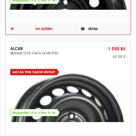
Nejpozději 14.8. u Vás, 4+ ks
DO KOŠÍKU
DETAIL
ALCAR
1 550 Kč
Stahlrad 7510 4.5x15 4x100 ET35
64.58 €
AKCE NA TPMS TLAKOVÉ VENTILKY
Nejpozději 14.8. u Vás, 4+ ks