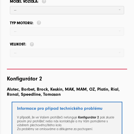
MODEL VOZIDLA:
--
TYP MOTORU:
--
VELIKOST:
--
Konfigurátor 2
Alutec, Borbet, Brock, Keskin, MAK, MAM, OZ, Platin, Rial,
Ronal, Speedline, Tomason
Informace pro případ technického problému
V případě, že ve Vašem prohlížeči nefunguje
Konfigurátor 2
pak zkuste
prosím jiný prohlížeč nebo nás kontaktujte a my Vám pomůžeme s
výběrem plechového/litého kola.
Za problémy se omlouváme a děkujeme za pochopení.