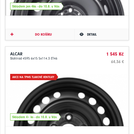
Skladem jen 4ks - do 10.8. u Vás
DO KOŠÍKU
DETAIL
ALCAR
1 545 Kč
Stahlrad 4595 6x15 5x114.3 ET46
64.36 €
AKCE NA TPMS TLAKOVÉ VENTILKY
Skladem 4+ ks - do 10.8. u Vás