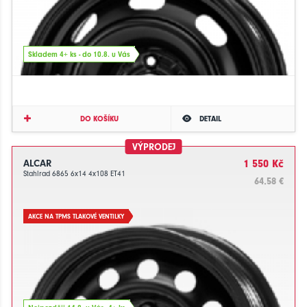
Skladem 4+ ks - do 10.8. u Vás
DO KOŠÍKU
DETAIL
VÝPRODEJ
ALCAR
1 550 Kč
Stahlrad 6865 6x14 4x108 ET41
64.58 €
AKCE NA TPMS TLAKOVÉ VENTILKY