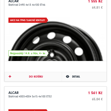
ALCAR
1 555 Kč
Stahlrad 2490 4x13 4x100 ET46
64.81 €
AKCE NA TPMS TLAKOVÉ VENTILKY
Nejpozději 14.8. u Vás, 4+ ks
DO KOŠÍKU
DETAIL
ALCAR
1 561 Kč
Stahlrad 4003-4004 5x15 4x100 ET32
65.04 €