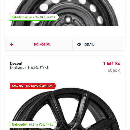
Skladem 4+ ks - do 10.8. u Vás
DO KOŠÍKU
DETAIL
Dezent
1 561 Kč
TN silver 7x18 4x108 ET47.5
65.06 €
AKCE NA TPMS TLAKOVÉ VENTILKY
Nejpozději 14.8. u Vás, 4+ ks