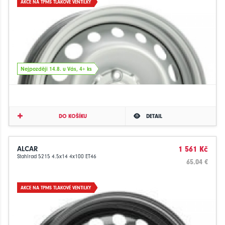
AKCE NA TPMS TLAKOVÉ VENTILKY
Nejpozději 14.8. u Vás, 4+ ks
DO KOŠÍKU
DETAIL
ALCAR
1 561 Kč
Stahlrad 5215 4.5x14 4x100 ET46
65.04 €
AKCE NA TPMS TLAKOVÉ VENTILKY