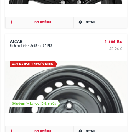
DO KOŠÍKU
DETAIL
ALCAR
1 566 Kč
Stahlrad 4444 6x15 4x100 ET31
65.26 €
AKCE NA TPMS TLAKOVÉ VENTILKY
Skladem 4+ ks - do 10.8. u Vás
DO KOŠÍKU
DETAIL