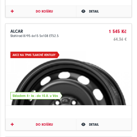
DO KOŠÍKU
DETAIL
ALCAR
1 545 Kč
Stahlrad 8795 6x15 5x108 ET52.5
64.36 €
AKCE NA TPMS TLAKOVÉ VENTILKY
Skladem 4+ ks - do 10.8. u Vás
DO KOŠÍKU
DETAIL