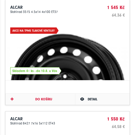
ALCAR
1 545 Kč
Stahlrad 3515 4.5x14 4x100 ET37
64.36 €
AKCE NA TPMS TLAKOVÉ VENTILKY
Skladem 4+ ks - do 10.8. u Vás
DO KOŠÍKU
DETAIL
ALCAR
1 550 Kč
Stahlrad 8427 7x16 5x112 ET43
64.58 €