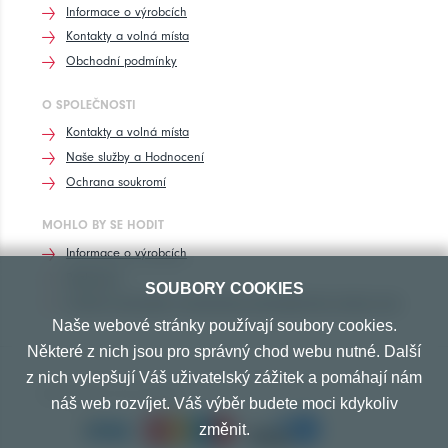
Informace o výrobcích
Kontakty a volná místa
Obchodní podmínky
O SPOLEČNOSTI
Kontakty a volná místa
Naše služby a Hodnocení
Ochrana soukromí
MOHLO BY SE HODIT
Informace o výrobcích
Rozhovory
SOUBORY COOKIES
Značení pneumatik, homologace pneumatik dle výrobců vozů
Naše webové stránky používají soubory cookies.
Některé z nich jsou pro správný chod webu nutné. Další
z nich vylepšují Váš uživatelský zážitek a pomáhají nám
PŘIJÍMÁME TYTO PLATBY
náš web rozvíjet. Váš výběr budete moci kdykoliv
změnit.