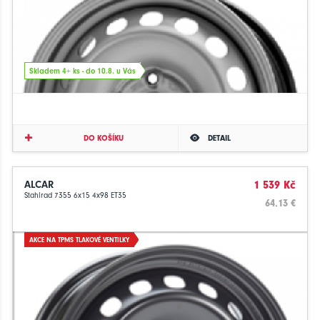
Skladem 4+ ks - do 10.8. u Vás
DO KOŠÍKU
DETAIL
ALCAR
1 539 Kč
Stahlrad 7355 6x15 4x98 ET35
64.13 €
AKCE NA TPMS TLAKOVÉ VENTILKY