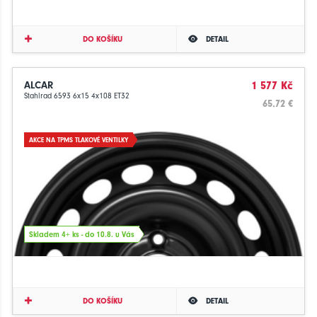
DO KOŠÍKU
DETAIL
ALCAR
1 577 Kč
Stahlrad 6593 6x15 4x108 ET32
65.72 €
AKCE NA TPMS TLAKOVÉ VENTILKY
Skladem 4+ ks - do 10.8. u Vás
DO KOŠÍKU
DETAIL