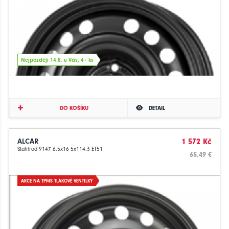
Nejpozději 14.8. u Vás, 4+ ks
DO KOŠÍKU
DETAIL
ALCAR
1 572 Kč
Stahlrad 9147 6.5x16 5x114.3 ET51
65.49 €
AKCE NA TPMS TLAKOVÉ VENTILKY