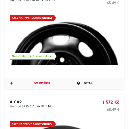
65.49 €
AKCE NA TPMS TLAKOVÉ VENTILKY
Nejpozději 14.8. u Vás, 4+ ks
DO KOŠÍKU
DETAIL
ALCAR
1 572 Kč
Stahlrad 6435 6x15 4x100 ET43
65.49 €
AKCE NA TPMS TLAKOVÉ VENTILKY