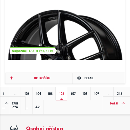
Nejpozději 17.8. u Vás, 4+ ks
DO KOŠÍKU
DETAIL
1
…
103
104
105
106
107
108
109
…
216
ZPĚT
DALŠÍ
…
324
…
431
Osobní přístup