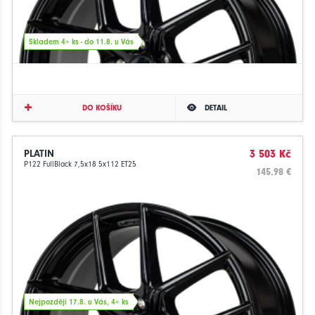
Skladem 4+ ks - do 11.8. u Vás
DO KOŠÍKU
DETAIL
PLATIN
3 503 Kč
P122 FullBlack 7,5x18 5x112 ET25
145.98 €
Nejpozději 17.8. u Vás, 4+ ks