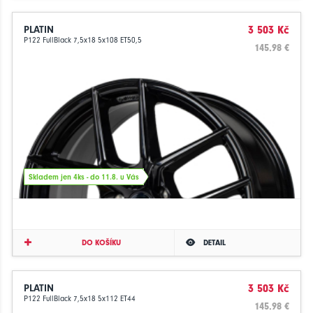
PLATIN
3 503 Kč
P122 FullBlack 7,5x18 5x108 ET50,5
145.98 €
Skladem jen 4ks - do 11.8. u Vás
DO KOŠÍKU
DETAIL
PLATIN
3 503 Kč
P122 FullBlack 7,5x18 5x112 ET44
145.98 €