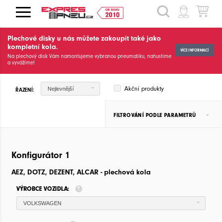
HLEDAT
Plechové disky u nás můžete zakoupit také jako
kompletní kola.
VÍCE INFORMACÍ
Na plechový disk Vám namontujeme vybranou pneumatiku, nahustíme
a vyvážíme!
Akční produkty
Nejlevnější
ŘAZENÍ:
FILTROVÁNÍ PODLE PARAMETRŮ
Konfigurátor 1
AEZ, DOTZ, DEZENT, ALCAR - plechová kola
VÝROBCE VOZIDLA:
VOLKSWAGEN