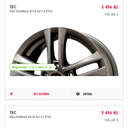
TEC
3 496 Kč
AS4 GunMetal 8x18 5x114 ET45
145.68 €
Nejpozději 17.8. u Vás, 4+ ks
DO KOŠÍKU
DETAIL
TEC
3 496 Kč
AS4 FullBlack 8x18 5x112 ET40
145.68 €