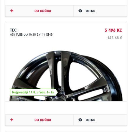
DO KOŠÍKU
DETAIL
TEC
3 496 Kč
AS4 FullBlack 8x18 5x114 ET45
145.68 €
Nejpozději 17.8. u Vás, 4+ ks
DO KOŠÍKU
DETAIL