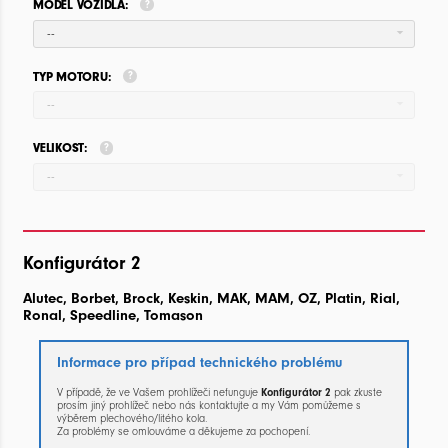
MODEL VOZIDLA:
--
TYP MOTORU:
--
VELIKOST:
--
Konfigurátor 2
Alutec, Borbet, Brock, Keskin, MAK, MAM, OZ, Platin, Rial,
Ronal, Speedline, Tomason
Informace pro případ technického problému
V případě, že ve Vašem prohlížeči nefunguje
Konfigurátor 2
pak zkuste
prosím jiný prohlížeč nebo nás kontaktujte a my Vám pomůžeme s
výběrem plechového/litého kola.
Za problémy se omlouváme a děkujeme za pochopení.