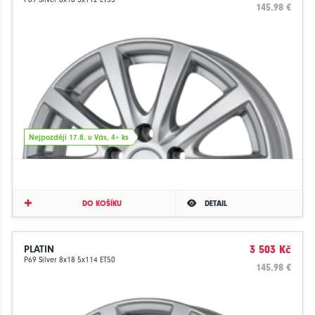
145.98 €
Nejpozději 17.8. u Vás, 4+ ks
DO KOŠÍKU
DETAIL
PLATIN
3 503 Kč
P69 Silver 8x18 5x114 ET50
145.98 €