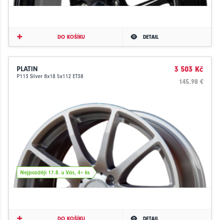
DO KOŠÍKU
DETAIL
PLATIN
3 503 Kč
P113 Silver 8x18 5x112 ET38
145.98 €
Nejpozději 17.8. u Vás, 4+ ks
DO KOŠÍKU
DETAIL