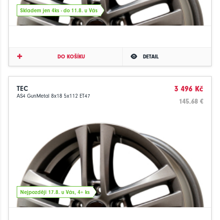
Skladem jen 4ks - do 11.8. u Vás
DO KOŠÍKU
DETAIL
TEC
3 496 Kč
AS4 GunMetal 8x18 5x112 ET47
145.68 €
Nejpozději 17.8. u Vás, 4+ ks