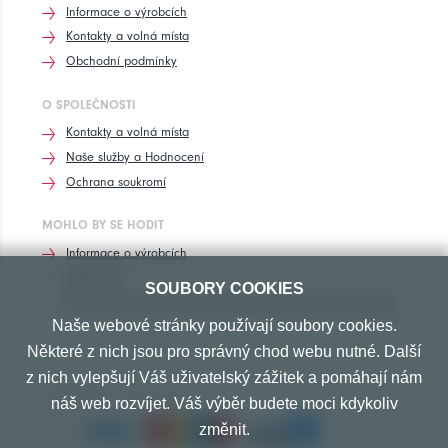
Informace o výrobcích
Kontakty a volná místa
Obchodní podmínky
O SPOLEČNOSTI
Kontakty a volná místa
Naše služby a Hodnocení
Ochrana soukromí
MOHLO BY SE HODIT
Informace o výrobcích
Rozhovory
SOUBORY COOKIES
Značení pneumatik, homologace pneumatik dle výrobců vozů
Naše webové stránky používají soubory cookies.
Některé z nich jsou pro správný chod webu nutné. Další
z nich vylepšují Váš uživatelský zážitek a pomáhají nám
PŘIJÍMÁME TYTO PLATBY
náš web rozvíjet. Váš výběr budete moci kdykoliv
změnit.