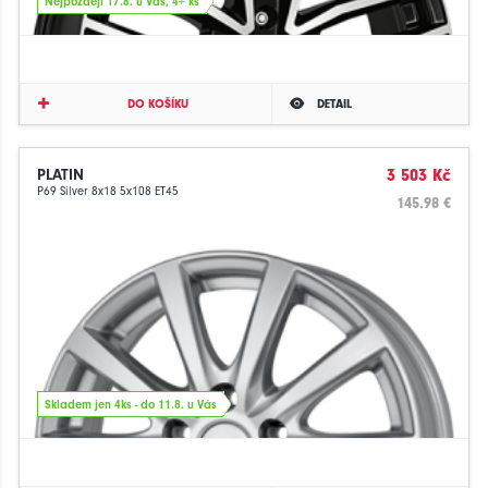
Nejpozději 17.8. u Vás, 4+ ks
DO KOŠÍKU
DETAIL
PLATIN
3 503 Kč
P69 Silver 8x18 5x108 ET45
145.98 €
Skladem jen 4ks - do 11.8. u Vás