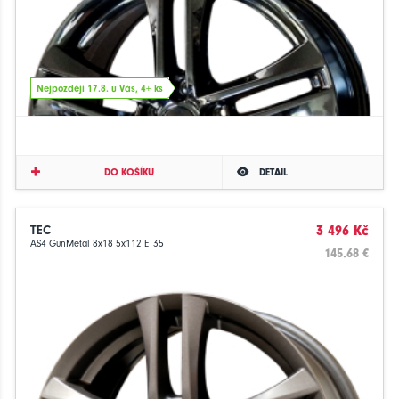
Nejpozději 17.8. u Vás, 4+ ks
DO KOŠÍKU
DETAIL
TEC
3 496 Kč
AS4 GunMetal 8x18 5x112 ET35
145.68 €