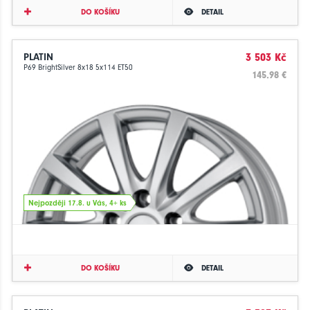
DO KOŠÍKU
DETAIL
PLATIN
3 503 Kč
P69 BrightSilver 8x18 5x114 ET50
145.98 €
Nejpozději 17.8. u Vás, 4+ ks
DO KOŠÍKU
DETAIL