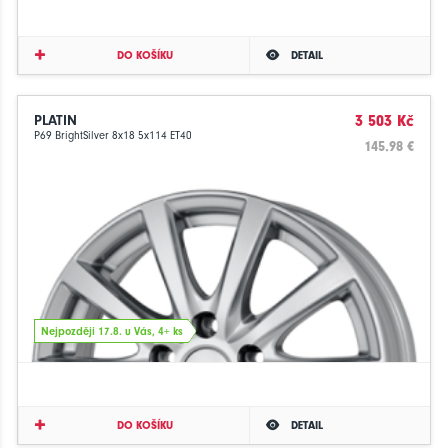
DO KOŠÍKU
DETAIL
PLATIN
3 503 Kč
P69 BrightSilver 8x18 5x114 ET40
145.98 €
Nejpozději 17.8. u Vás, 4+ ks
DO KOŠÍKU
DETAIL