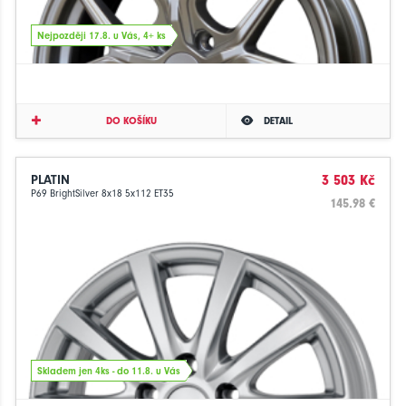
Nejpozději 17.8. u Vás, 4+ ks
DO KOŠÍKU
DETAIL
PLATIN
3 503 Kč
P69 BrightSilver 8x18 5x112 ET35
145.98 €
Skladem jen 4ks - do 11.8. u Vás