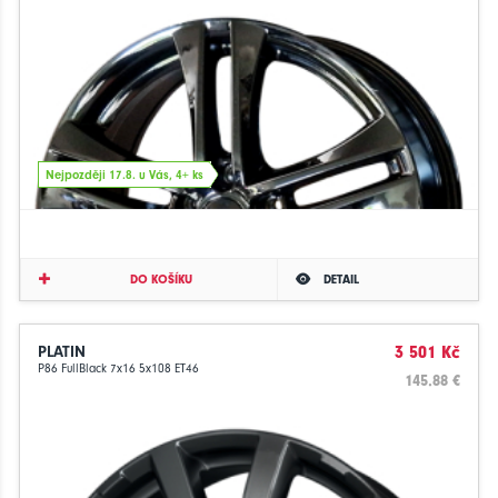
Nejpozději 17.8. u Vás, 4+ ks
DO KOŠÍKU
DETAIL
PLATIN
3 501 Kč
P86 FullBlack 7x16 5x108 ET46
145.88 €