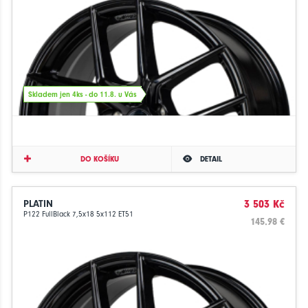
Skladem jen 4ks - do 11.8. u Vás
DO KOŠÍKU
DETAIL
PLATIN
3 503 Kč
P122 FullBlack 7,5x18 5x112 ET51
145.98 €