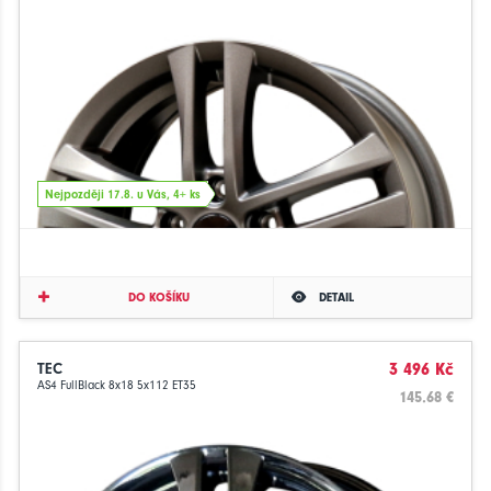
Nejpozději 17.8. u Vás, 4+ ks
DO KOŠÍKU
DETAIL
TEC
3 496 Kč
AS4 FullBlack 8x18 5x112 ET35
145.68 €