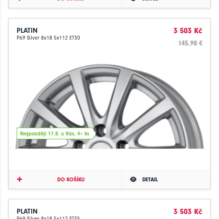
PLATIN
3 503 Kč
P69 Silver 8x18 5x112 ET30
145.98 €
Nejpozději 17.8. u Vás, 4+ ks
DO KOŠÍKU
DETAIL
PLATIN
3 503 Kč
P69 Silver 8x18 5x112 ET35