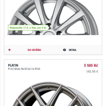
Nejpozději 17.8. u Vás, jen 2 ks
DO KOŠÍKU
DETAIL
PLATIN
3 503 Kč
P122 Silver 8x18 5x114 ET45
145.98 €