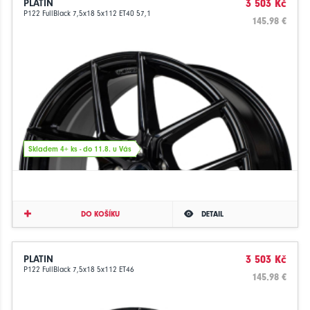
PLATIN
3 503 Kč
P122 FullBlack 7,5x18 5x112 ET40 57,1
145.98 €
Skladem 4+ ks - do 11.8. u Vás
DO KOŠÍKU
DETAIL
PLATIN
3 503 Kč
P122 FullBlack 7,5x18 5x112 ET46
145.98 €