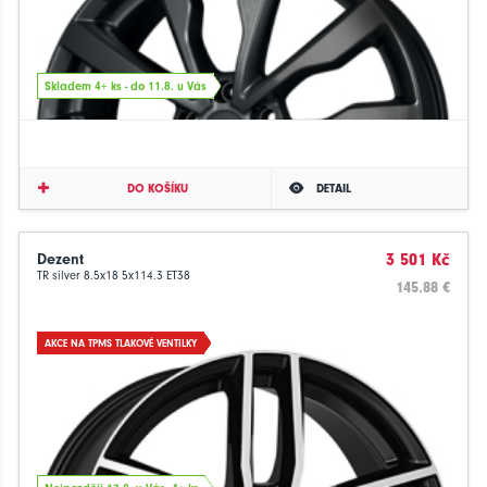
Skladem 4+ ks - do 11.8. u Vás
DO KOŠÍKU
DETAIL
Dezent
3 501 Kč
TR silver 8.5x18 5x114.3 ET38
145.88 €
AKCE NA TPMS TLAKOVÉ VENTILKY