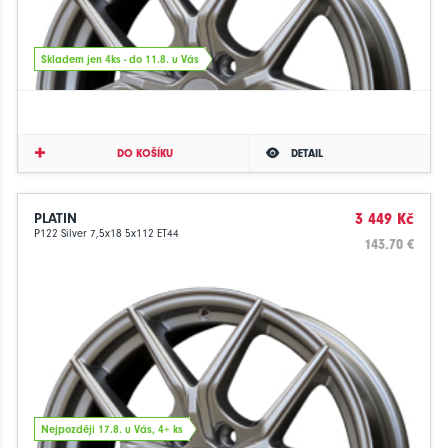
Skladem jen 4ks - do 11.8. u Vás
DO KOŠÍKU
DETAIL
PLATIN
3 449 Kč
P122 Silver 7,5x18 5x112 ET44
143.70 €
Nejpozději 17.8. u Vás, 4+ ks