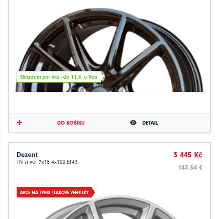
Skladem jen 4ks - do 11.8. u Vás
DO KOŠÍKU
DETAIL
Dezent
3 445 Kč
TN silver 7x18 4x100 ET43
143.54 €
AKCE NA TPMS TLAKOVÉ VENTILKY