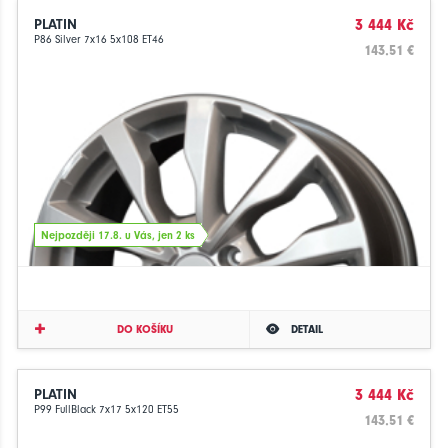
PLATIN
3 444 Kč
P86 Silver 7x16 5x108 ET46
143.51 €
Nejpozději 17.8. u Vás, jen 2 ks
DO KOŠÍKU
DETAIL
PLATIN
3 444 Kč
P99 FullBlack 7x17 5x120 ET55
143.51 €