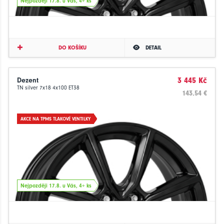
Nejpozději 17.8. u Vás, 4+ ks
DO KOŠÍKU
DETAIL
Dezent
3 445 Kč
TN silver 7x18 4x100 ET38
143.54 €
AKCE NA TPMS TLAKOVÉ VENTILKY
Nejpozději 17.8. u Vás, 4+ ks