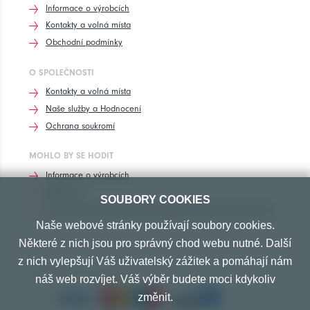
Informace o výrobcích
Kontakty a volná místa
Obchodní podmínky
O SPOLEČNOSTI
Kontakty a volná místa
Naše služby a Hodnocení
Ochrana soukromí
MOHLO BY SE HODIT
Informace o výrobcích
Rozhovory
SOUBORY COOKIES
Značení pneumatik, homologace pneumatik dle výrobců vozů
Naše webové stránky používají soubory cookies.
Některé z nich jsou pro správný chod webu nutné. Další
z nich vylepšují Váš uživatelský zážitek a pomáhají nám
PŘIJÍMÁME TYTO PLATBY
náš web rozvíjet. Váš výběr budete moci kdykoliv
změnit.