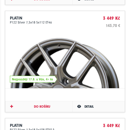
PLATIN
3 449 Kč
P122 Silver 7,5x18 5x112 ET46
143.70 €
Nejpozději 17.8. u Vás, 4+ ks
DO KOŠÍKU
DETAIL
PLATIN
3 449 Kč
P122 Silver 7,5x18 5x108 ET50,5