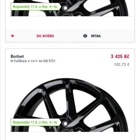
Nejpozději 17.8. u Vás, 4+ ks
DO KOŠÍKU
DETAIL
Borbet
3 425 Kč
N FullBlack 4 7x17 4x108 ET37
142.72 €
Nejpozději 17.8. u Vás, 4+ ks