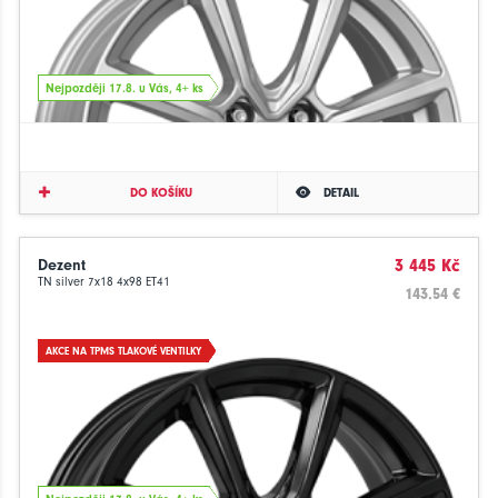
Nejpozději 17.8. u Vás, 4+ ks
DO KOŠÍKU
DETAIL
Dezent
3 445 Kč
TN silver 7x18 4x98 ET41
143.54 €
AKCE NA TPMS TLAKOVÉ VENTILKY