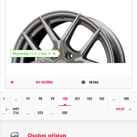
Nejpozději 17.8. u Vás, 4+ ks
DO KOŠÍKU
DETAIL
1
…
97
98
99
100
101
102
103
…
108
ZPĚT
DALŠÍ
…
216
…
323
…
430
Osobní přístup