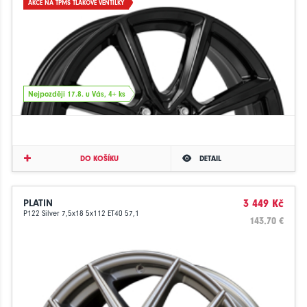
AKCE NA TPMS TLAKOVÉ VENTILKY
Nejpozději 17.8. u Vás, 4+ ks
DO KOŠÍKU
DETAIL
PLATIN
3 449 Kč
P122 Silver 7,5x18 5x112 ET40 57,1
143.70 €