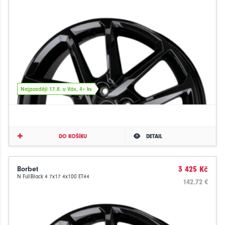
Nejpozději 17.8. u Vás, 4+ ks
DO KOŠÍKU
DETAIL
Borbet
3 425 Kč
N FullBlack 4 7x17 4x100 ET44
142.72 €