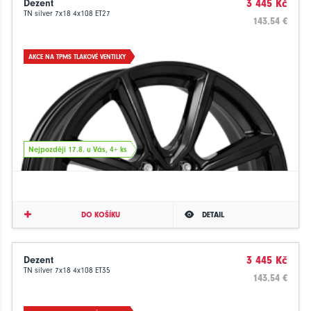
Dezent
3 445 Kč
TN silver 7x18 4x108 ET27
143.54 €
AKCE NA TPMS TLAKOVÉ VENTILKY
Nejpozději 17.8. u Vás, 4+ ks
DO KOŠÍKU
DETAIL
Dezent
3 445 Kč
TN silver 7x18 4x108 ET35
143.54 €