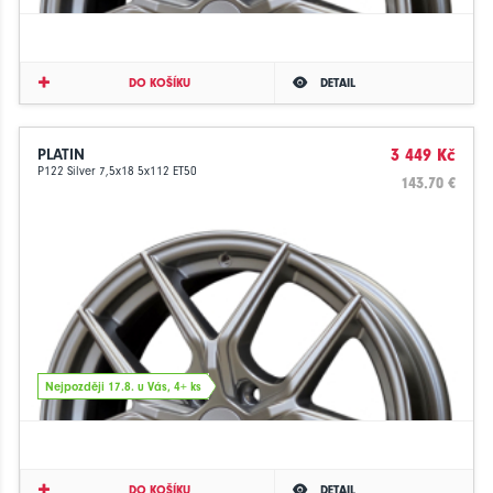
DO KOŠÍKU
DETAIL
PLATIN
3 449 Kč
P122 Silver 7,5x18 5x112 ET50
143.70 €
Nejpozději 17.8. u Vás, 4+ ks
DO KOŠÍKU
DETAIL