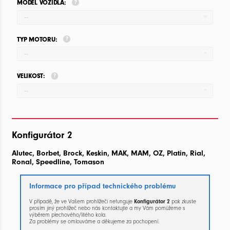
MODEL VOZIDLA:
--
TYP MOTORU:
--
VELIKOST:
--
Konfigurátor 2
Alutec, Borbet, Brock, Keskin, MAK, MAM, OZ, Platin, Rial,
Ronal, Speedline, Tomason
Informace pro případ technického problému
V případě, že ve Vašem prohlížeči nefunguje
Konfigurátor 2
pak zkuste
prosím jiný prohlížeč nebo nás kontaktujte a my Vám pomůžeme s
výběrem plechového/litého kola.
Za problémy se omlouváme a děkujeme za pochopení.