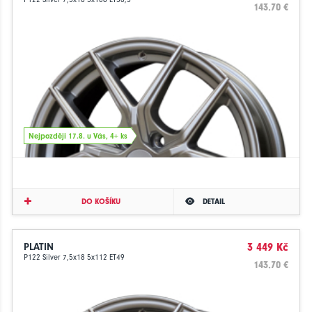
143.70 €
Nejpozději 17.8. u Vás, 4+ ks
DO KOŠÍKU
DETAIL
PLATIN
3 449 Kč
P122 Silver 7,5x18 5x112 ET49
143.70 €