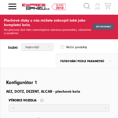
HLEDAT
Plechové disky u nás můžete zakoupit také jako
kompletní kola.
VÍCE INFORMACÍ
Na plechový disk Vám namontujeme vybranou pneumatiku, nahustíme
a vyvážíme!
Akční produkty
Nejlevnější
ŘAZENÍ:
FILTROVÁNÍ PODLE PARAMETRŮ
Konfigurátor 1
AEZ, DOTZ, DEZENT, ALCAR - plechová kola
VÝROBCE VOZIDLA:
--