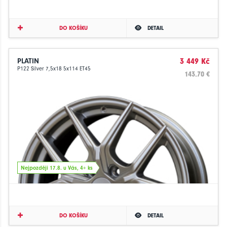
DO KOŠÍKU
DETAIL
PLATIN
3 449 Kč
P122 Silver 7,5x18 5x114 ET45
143.70 €
Nejpozději 17.8. u Vás, 4+ ks
DO KOŠÍKU
DETAIL