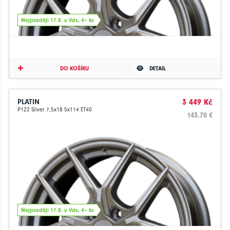
Nejpozději 17.8. u Vás, 4+ ks
DO KOŠÍKU
DETAIL
PLATIN
3 449 Kč
P122 Silver 7,5x18 5x114 ET40
143.70 €
Nejpozději 17.8. u Vás, 4+ ks