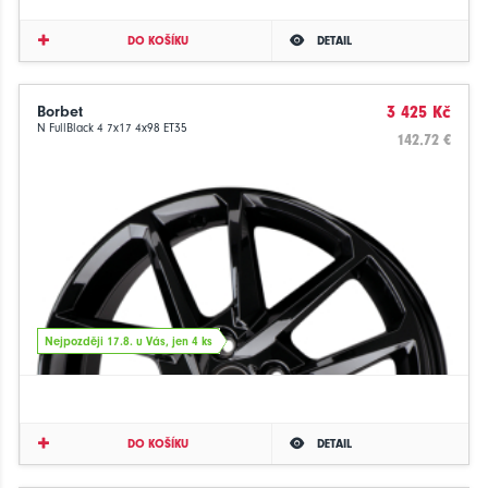
DO KOŠÍKU
DETAIL
Borbet
3 425 Kč
N FullBlack 4 7x17 4x98 ET35
142.72 €
Nejpozději 17.8. u Vás, jen 4 ks
DO KOŠÍKU
DETAIL