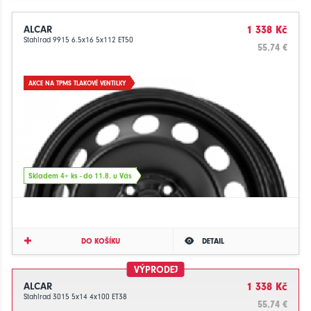
ALCAR
1 338 Kč
Stahlrad 9915 6.5x16 5x112 ET50
55.74 €
AKCE NA TPMS TLAKOVÉ VENTILKY
Skladem 4+ ks - do 11.8. u Vás
DO KOŠÍKU
DETAIL
VÝPRODEJ
ALCAR
1 338 Kč
Stahlrad 3015 5x14 4x100 ET38
55.74 €