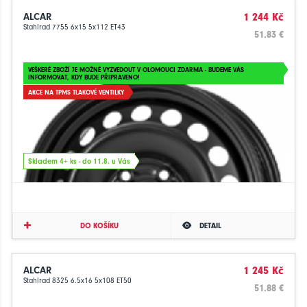
ALCAR
1 244 Kč
Stahlrad 7755 6x15 5x112 ET43
51.83 €
VEŠKERÉ ZBOŽÍ JE MOŽNÉ VYZVEDOUT V OLOMOUCI ZDARMA - BUDEME VÁS
INFORMOVAT, KDY BUDE PŘIPRAVENO!
AKCE NA TPMS TLAKOVÉ VENTILKY
Skladem 4+ ks - do 11.8. u Vás
DO KOŠÍKU
DETAIL
ALCAR
1 245 Kč
Stahlrad 8325 6.5x16 5x108 ET50
51.88 €