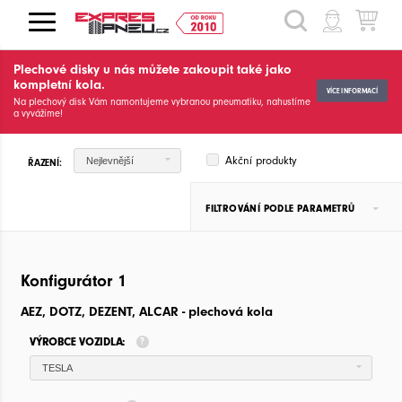
HLEDAT
Plechové disky u nás můžete zakoupit také jako
kompletní kola.
VÍCE INFORMACÍ
Na plechový disk Vám namontujeme vybranou pneumatiku, nahustíme
a vyvážíme!
Akční produkty
Nejlevnější
ŘAZENÍ:
FILTROVÁNÍ PODLE PARAMETRŮ
Konfigurátor 1
AEZ, DOTZ, DEZENT, ALCAR - plechová kola
VÝROBCE VOZIDLA:
TESLA