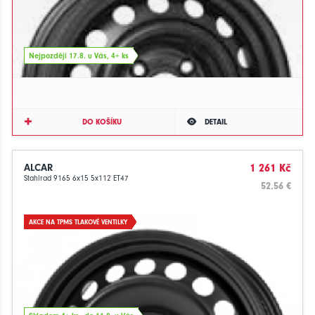
Nejpozději 17.8. u Vás, 4+ ks
DO KOŠÍKU
DETAIL
ALCAR
1 261 Kč
Stahlrad 9165 6x15 5x112 ET47
52.56 €
AKCE NA TPMS TLAKOVÉ VENTILKY