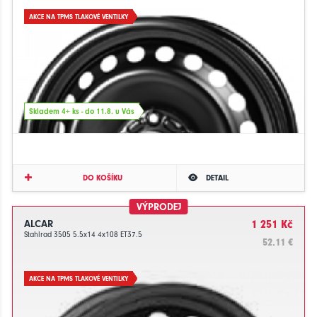
AKCE NA TPMS TLAKOVÉ VENTILKY
Skladem 4+ ks - do 11.8. u Vás
DO KOŠÍKU
DETAIL
VÝPRODEJ
ALCAR
1 251 Kč
Stahlrad 3505 5.5x14 4x108 ET37.5
52.11 €
AKCE NA TPMS TLAKOVÉ VENTILKY