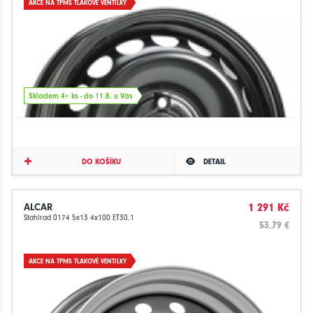
AKCE NA TPMS TLAKOVÉ VENTILKY
Skladem 4+ ks - do 11.8. u Vás
DO KOŠÍKU
DETAIL
ALCAR
1 291 Kč
Stahlrad 0174 5x13 4x100 ET30.1
53.79 €
AKCE NA TPMS TLAKOVÉ VENTILKY