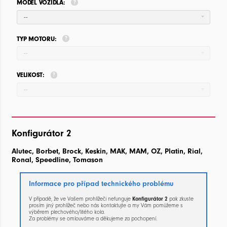
MODEL VOZIDLA:
--
TYP MOTORU:
--
VELIKOST:
--
Konfigurátor 2
Alutec, Borbet, Brock, Keskin, MAK, MAM, OZ, Platin, Rial,
Ronal, Speedline, Tomason
Informace pro případ technického problému
V případě, že ve Vašem prohlížeči nefunguje
Konfigurátor 2
pak zkuste
prosím jiný prohlížeč nebo nás kontaktujte a my Vám pomůžeme s
výběrem plechového/litého kola.
Za problémy se omlouváme a děkujeme za pochopení.