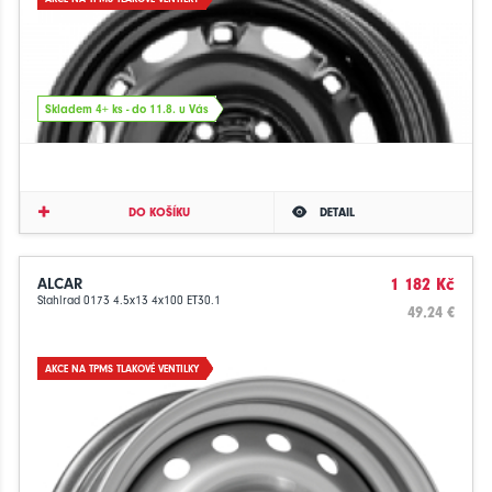
Skladem 4+ ks - do 11.8. u Vás
DO KOŠÍKU
DETAIL
ALCAR
1 182 Kč
Stahlrad 0173 4.5x13 4x100 ET30.1
49.24 €
AKCE NA TPMS TLAKOVÉ VENTILKY