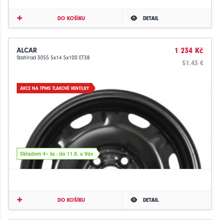
DO KOŠÍKU
DETAIL
ALCAR
1 234 Kč
Stahlrad 3055 5x14 5x100 ET38
51.43 €
AKCE NA TPMS TLAKOVÉ VENTILKY
Skladem 4+ ks - do 11.8. u Vás
DO KOŠÍKU
DETAIL