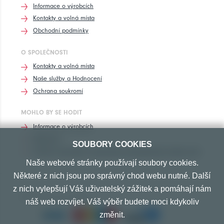
Informace o výrobcích
Kontakty a volná místa
Obchodní podmínky
O SPOLEČNOSTI
Kontakty a volná místa
Naše služby a Hodnocení
Ochrana soukromí
MOHLO BY SE HODIT
Informace o výrobcích
Rozhovory
SOUBORY COOKIES
Značení pneumatik, homologace pneumatik dle výrobců vozů
Naše webové stránky používají soubory cookies.
Některé z nich jsou pro správný chod webu nutné. Další
z nich vylepšují Váš uživatelský zážitek a pomáhají nám
PŘIJÍMÁME TYTO PLATBY
náš web rozvíjet. Váš výběr budete moci kdykoliv
změnit.