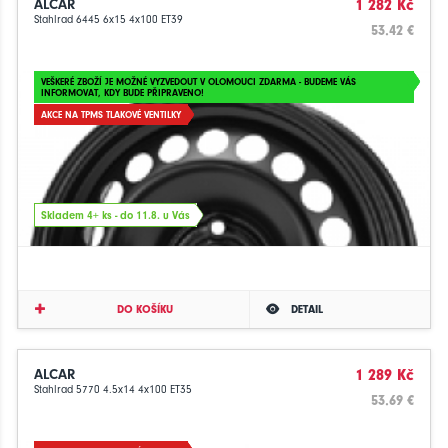
ALCAR
1 282 Kč
Stahlrad 6445 6x15 4x100 ET39
53.42 €
VEŠKERÉ ZBOŽÍ JE MOŽNÉ VYZVEDOUT V OLOMOUCI ZDARMA - BUDEME VÁS
INFORMOVAT, KDY BUDE PŘIPRAVENO!
AKCE NA TPMS TLAKOVÉ VENTILKY
Skladem 4+ ks - do 11.8. u Vás
DO KOŠÍKU
DETAIL
ALCAR
1 289 Kč
Stahlrad 5770 4.5x14 4x100 ET35
53.69 €