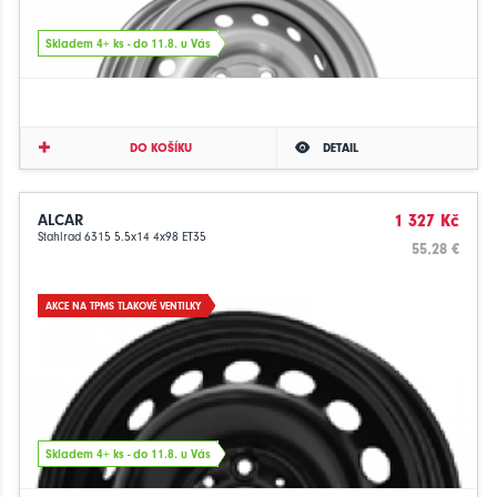
Skladem 4+ ks - do 11.8. u Vás
DO KOŠÍKU
DETAIL
ALCAR
1 327 Kč
Stahlrad 6315 5.5x14 4x98 ET35
55.28 €
AKCE NA TPMS TLAKOVÉ VENTILKY
Skladem 4+ ks - do 11.8. u Vás