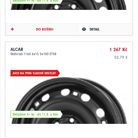
Skladem 4+ ks - do 11.8. u Vás
DO KOŠÍKU
DETAIL
ALCAR
1 267 Kč
Stahlrad 7760 6x15 5x100 ET38
52.79 €
AKCE NA TPMS TLAKOVÉ VENTILKY
Skladem 4+ ks - do 11.8. u Vás