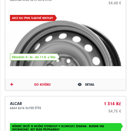
54.60 €
AKCE NA TPMS TLAKOVÉ VENTILKY
Skladem 4+ ks - do 11.8. u Vás
DO KOŠÍKU
DETAIL
ALCAR
1 314 Kč
6664 6x16 5x100 ET35
54.75 €
VEŠKERÉ ZBOŽÍ JE MOŽNÉ VYZVEDOUT V OLOMOUCI ZDARMA - BUDEME VÁS
INFORMOVAT, KDY BUDE PŘIPRAVENO!