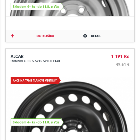
Skladem 4+ ks - do 11.8. u Vás
DO KOŠÍKU
DETAIL
ALCAR
1 191 Kč
Stahlrad 4055 5.5x15 5x100 ET40
49.61 €
AKCE NA TPMS TLAKOVÉ VENTILKY
Skladem 4+ ks - do 11.8. u Vás