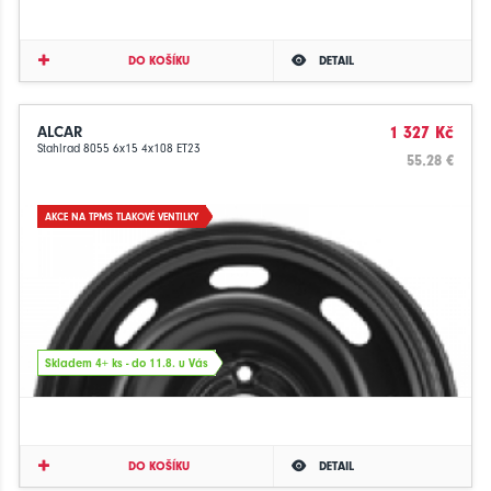
DO KOŠÍKU
DETAIL
ALCAR
1 327 Kč
Stahlrad 8055 6x15 4x108 ET23
55.28 €
AKCE NA TPMS TLAKOVÉ VENTILKY
Skladem 4+ ks - do 11.8. u Vás
DO KOŠÍKU
DETAIL