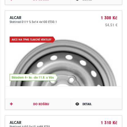
ALCAR
1 308 Kč
Stahlrad 0177 5.5x14 4x100 ET30.1
54.51 €
AKCE NA TPMS TLAKOVÉ VENTILKY
Skladem 4+ ks - do 11.8. u Vás
DO KOŠÍKU
DETAIL
ALCAR
1 310 Kč
Stahlrad 4450 5x13 4x98 ET35