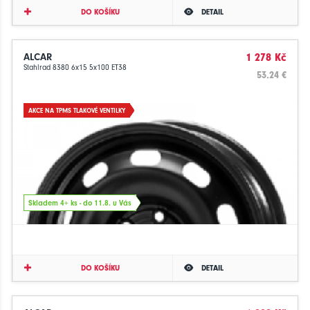
DO KOŠÍKU
DETAIL
ALCAR
1 278 Kč
Stahlrad 8380 6x15 5x100 ET38
53.24 €
AKCE NA TPMS TLAKOVÉ VENTILKY
Skladem 4+ ks - do 11.8. u Vás
DO KOŠÍKU
DETAIL