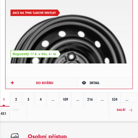
AKCE NA TPMS TLAKOVÉ VENTILKY
Nejpozději 17.8. u Vás, 4+ ks
DO KOŠÍKU
DETAIL
1
2
3
4
…
109
…
216
…
324
…
ZPĚT
DALŠÍ
431
Osobní přístup