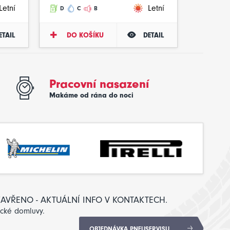
Letní
Letní
D
C
B
ETAIL
DO KOŠÍKU
DETAIL
Pracovní nasazení
Makáme od rána do noci
: ZAVŘENO - AKTUÁLNÍ INFO V KONTAKTECH.
ické domluvy.
OBJEDNÁVKA PNEUSERVISU