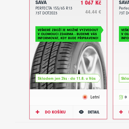
SAVA
1 067 Kč
SAV
PERFECTA 155/65 R13
Perfe
44.44 €
73T DOT2023
73T D
VEŠKERÉ ZBOŽÍ JE MOŽNÉ VYZVEDOUT
VEŠK
V OLOMOUCI ZDARMA - BUDEME VÁS
V O
INFORMOVAT, KDY BUDE PŘIPRAVENO!
INFO
Skladem jen 2ks - do 11.8. u Vás
Skla
Letní
D
DO KOŠÍKU
DETAIL