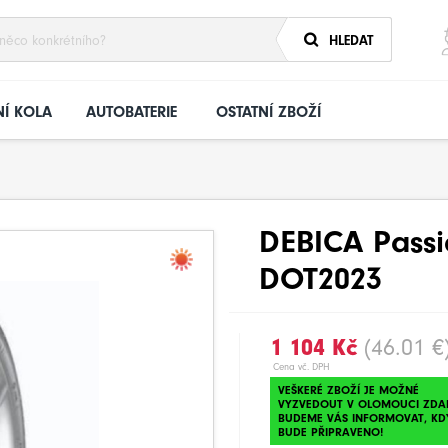
HLEDAT
Í KOLA
AUTOBATERIE
OSTATNÍ ZBOŽÍ
DEBICA Passi
DOT2023
1 104 Kč
(46.01 €
Cena vč. DPH
VEŠKERÉ ZBOŽÍ JE MOŽNÉ
VYZVEDOUT V OLOMOUCI ZDA
BUDEME VÁS INFORMOVAT, KD
BUDE PŘIPRAVENO!