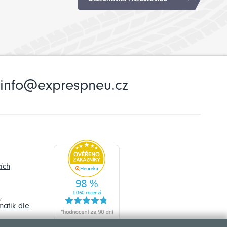
info@exprespneu.cz
ích
,
atik dle