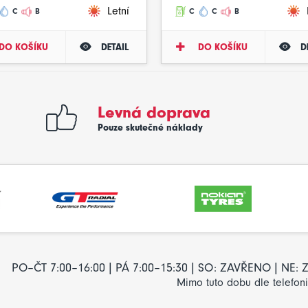
Letní
C
B
C
C
B
DO KOŠÍKU
DETAIL
DO KOŠÍKU
D
Levná doprava
Pouze skutečné náklady
PO–ČT 7:00–16:00 | PÁ 7:00–15:30 | SO: ZAVŘENO | NE
Mimo tuto dobu dle telefon