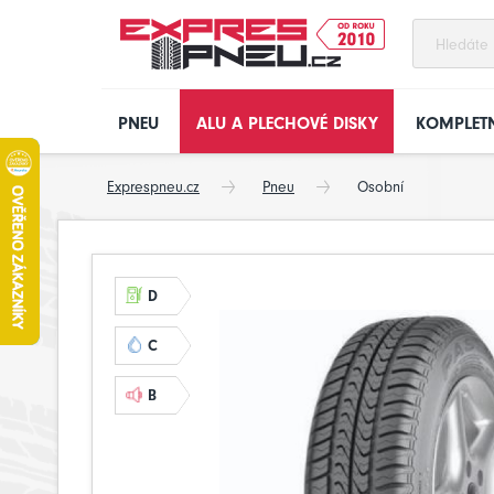
PNEU
ALU A PLECHOVÉ DISKY
KOMPLETN
Exprespneu.cz
Pneu
Osobní
D
C
B