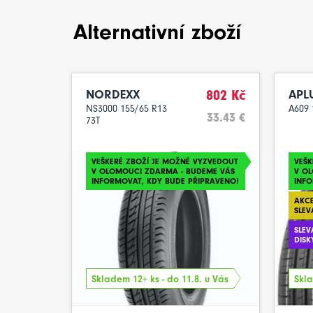
Alternativní zboží
NORDEXX
802 Kč
APL
NS3000 155/65 R13
A609 
33.43 €
73T
VEŠKERÉ ZBOŽÍ JE MOŽNÉ VYZVEDOUT
VEŠK
V OLOMOUCI ZDARMA - BUDEME VÁS
V O
INFORMOVAT, KDY BUDE PŘIPRAVENO!
INFO
AKCE
SLEV
SLEV
DISK
Skladem 12+ ks - do 11.8. u Vás
Skla