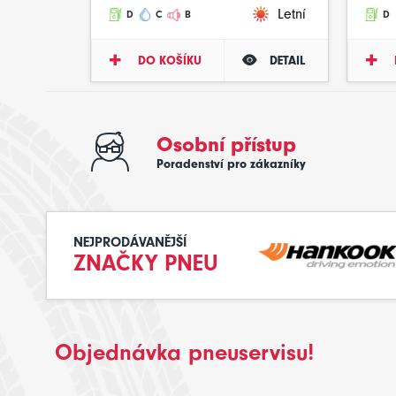
Letní
D
C
B
D
DO KOŠÍKU
DETAIL
Osobní přístup
Poradenství pro zákazníky
NEJPRODÁVANĚJŠÍ
ZNAČKY PNEU
Objednávka pneuservisu!