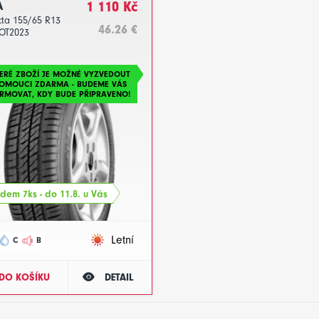
A
1 110 Kč
cta 155/65 R13
46.26 €
OT2023
ERÉ ZBOŽÍ JE MOŽNÉ VYZVEDOUT
LOMOUCI ZDARMA - BUDEME VÁS
RMOVAT, KDY BUDE PŘIPRAVENO!
dem 7ks - do 11.8. u Vás
Letní
C
B
DO KOŠÍKU
DETAIL