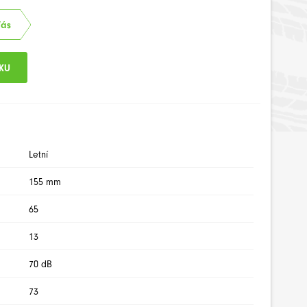
Vás
Letní
155 mm
65
13
70 dB
73