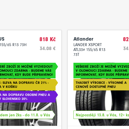
US
818 Kč
Atlander
82
155/65 R13 73H
LANDER XSPORT
34.08 €
34
ATL33# 155/65 R13
73T
ERÉ ZBOŽÍ JE MOŽNÉ VYZVEDOUT
VEŠKERÉ ZBOŽÍ JE MOŽNÉ VYZVE
LOMOUCI ZDARMA - BUDEME VÁS
V OLOMOUCI ZDARMA - BUDEME 
RMOVAT, KDY BUDE PŘIPRAVENO!
INFORMOVAT, KDY BUDE PŘIPRAV
: SLEVA NA DOPRAVU ČR 21% -
THAJSKÝ VÝROBCE - VÝKONNÉ A
A V KOŠÍKU
CENOVĚ DOSTUPNÉ PNEU
A NA DOPRAVU OSOBNÍ PNEU A
Y SLOVENSKO 20%
dem jen 2ks - do 11.8. u Vás
Nejpozději 13.8. u Vás, 12+ k