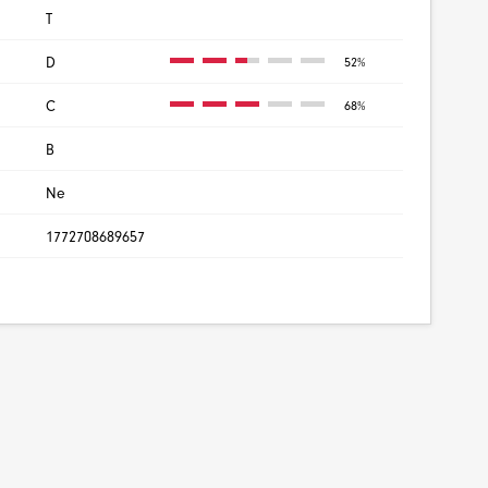
T
D
52%
C
68%
B
Ne
1772708689657