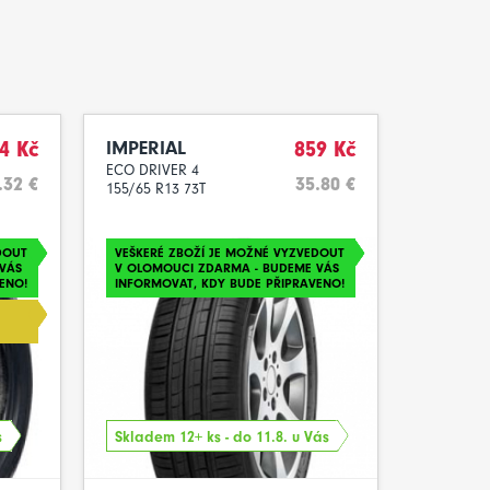
4 Kč
IMPERIAL
859 Kč
ECO DRIVER 4
.32 €
35.80 €
155/65 R13 73T
DOUT
VEŠKERÉ ZBOŽÍ JE MOŽNÉ VYZVEDOUT
VÁS
V OLOMOUCI ZDARMA - BUDEME VÁS
ENO!
INFORMOVAT, KDY BUDE PŘIPRAVENO!
s
Skladem 12+ ks - do 11.8. u Vás