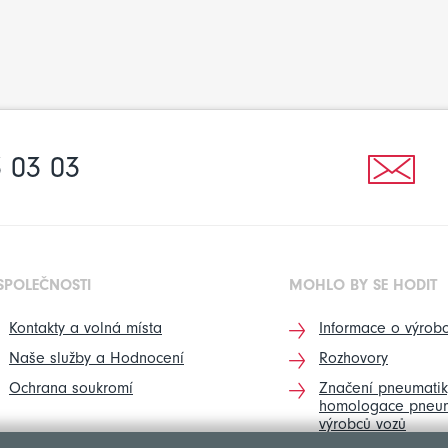
 03 03
SPOLEČNOSTI
MOHLO BY SE HODIT
Kontakty a volná místa
Informace o výrobc
Naše služby a Hodnocení
Rozhovory
Ochrana soukromí
Značení pneumatik
homologace pneum
výrobců vozů