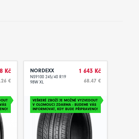
8 Kč
NORDEXX
1 643 Kč
NS9100 245/40 R19
.26 €
68.47 €
98W XL
DOUT
VEŠKERÉ ZBOŽÍ JE MOŽNÉ VYZVEDOUT
VÁS
V OLOMOUCI ZDARMA - BUDEME VÁS
ENO!
INFORMOVAT, KDY BUDE PŘIPRAVENO!