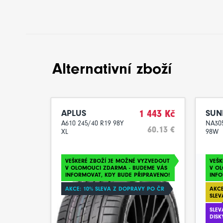
Alternativní zboží
APLUS
1 443 Kč
SUN
A610 245/40 R19 98Y
NA305
60.13 €
XL
98W
VEŠKERÉ ZBOŽÍ JE MOŽNÉ VYZVEDOUT
VEŠK
V OLOMOUCI ZDARMA - BUDEME VÁS
V O
INFORMOVAT, KDY BUDE PŘIPRAVENO!
INFO
AKCE: 10% SLEVA Z DOPRAVY PO ČR
AKCE
SLEV
SLEV
DISK