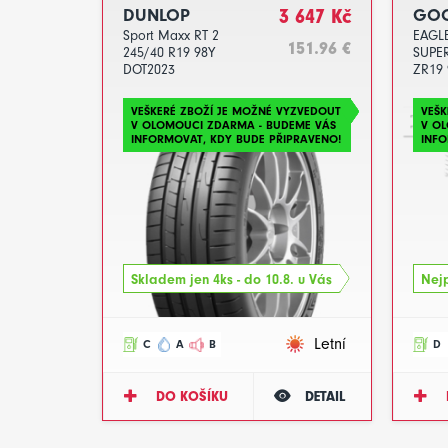
DUNLOP
3 647 Kč
GOO
Sport Maxx RT 2
EAGLE
151.96 €
245/40 R19 98Y
SUPE
DOT2023
ZR19 
VEŠKERÉ ZBOŽÍ JE MOŽNÉ VYZVEDOUT
VEŠK
V OLOMOUCI ZDARMA - BUDEME VÁS
V O
INFORMOVAT, KDY BUDE PŘIPRAVENO!
INFO
Skladem jen 4ks - do 10.8. u Vás
Nejp
Letní
C
A
B
D
DO KOŠÍKU
DETAIL