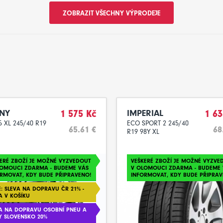
ZOBRAZIT VŠECHNY VÝPRODEJE
NY
1 575 Kč
IMPERIAL
1 63
 XL 245/40 R19
ECO SPORT 2 245/40
65.61 €
68
R19 98Y XL
ERÉ ZBOŽÍ JE MOŽNÉ VYZVEDOUT
VEŠKERÉ ZBOŽÍ JE MOŽNÉ VYZVE
LOMOUCI ZDARMA - BUDEME VÁS
V OLOMOUCI ZDARMA - BUDEME 
RMOVAT, KDY BUDE PŘIPRAVENO!
INFORMOVAT, KDY BUDE PŘIPRAV
: SLEVA NA DOPRAVU ČR 21% -
A V KOŠÍKU
A NA DOPRAVU OSOBNÍ PNEU A
Y SLOVENSKO 20%