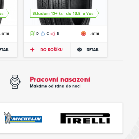
ás
Skladem 12+ ks - do 10.8. u Vás
Letní
Letní
D
C
B
ETAIL
DO KOŠÍKU
DETAIL
Pracovní nasazení
Makáme od rána do noci