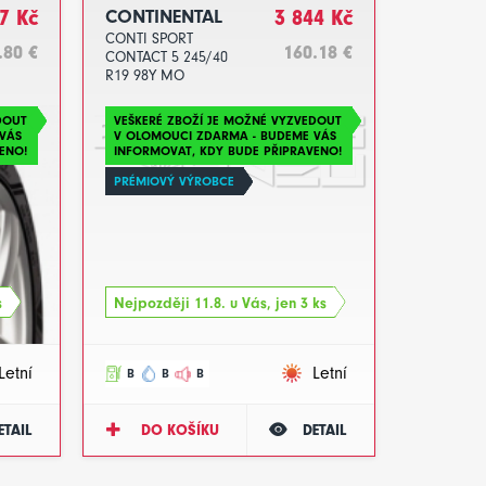
7 Kč
CONTINENTAL
3 844 Kč
CONTI SPORT
.80 €
160.18 €
CONTACT 5 245/40
R19 98Y MO
DOT2023
DOUT
VEŠKERÉ ZBOŽÍ JE MOŽNÉ VYZVEDOUT
VÁS
V OLOMOUCI ZDARMA - BUDEME VÁS
ENO!
INFORMOVAT, KDY BUDE PŘIPRAVENO!
PRÉMIOVÝ VÝROBCE
s
Nejpozději 11.8. u Vás, jen 3 ks
Letní
Letní
B
B
B
ETAIL
DO KOŠÍKU
DETAIL