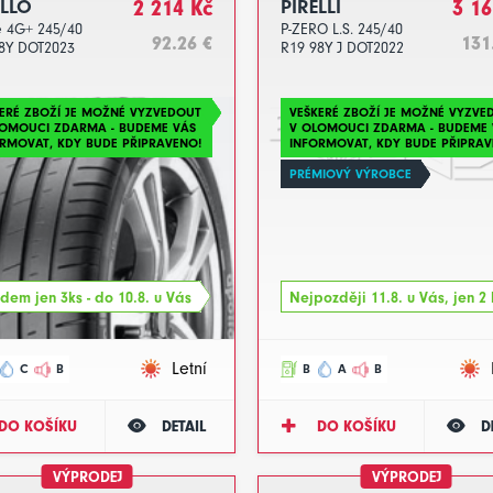
LLO
2 214 Kč
PIRELLI
3 16
e 4G+ 245/40
P-ZERO L.S. 245/40
92.26 €
131
8Y DOT2023
R19 98Y J DOT2022
ERÉ ZBOŽÍ JE MOŽNÉ VYZVEDOUT
VEŠKERÉ ZBOŽÍ JE MOŽNÉ VYZVE
LOMOUCI ZDARMA - BUDEME VÁS
V OLOMOUCI ZDARMA - BUDEME 
RMOVAT, KDY BUDE PŘIPRAVENO!
INFORMOVAT, KDY BUDE PŘIPRAV
PRÉMIOVÝ VÝROBCE
dem jen 3ks - do 10.8. u Vás
Nejpozději 11.8. u Vás, jen 2 
Letní
C
B
B
A
B
DO KOŠÍKU
DETAIL
DO KOŠÍKU
D
VÝPRODEJ
VÝPRODEJ