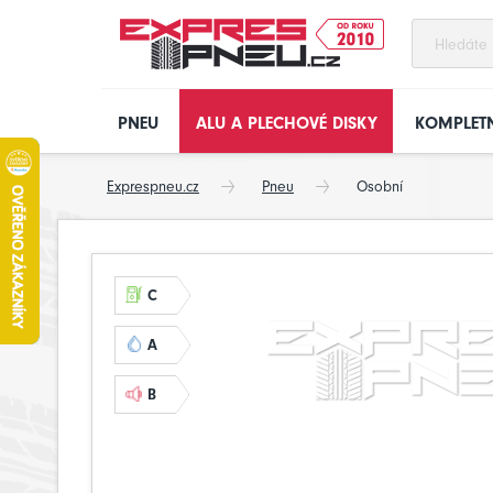
PNEU
ALU A PLECHOVÉ DISKY
KOMPLETN
Exprespneu.cz
Pneu
Osobní
C
A
B