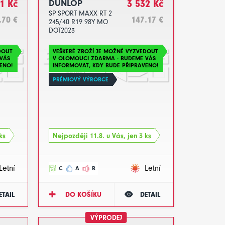
1 Kč
DUNLOP
3 532 Kč
SP SPORT MAXX RT 2
.70 €
147.17 €
245/40 R19 98Y MO
DOT2023
DOUT
VEŠKERÉ ZBOŽÍ JE MOŽNÉ VYZVEDOUT
VÁS
V OLOMOUCI ZDARMA - BUDEME VÁS
ENO!
INFORMOVAT, KDY BUDE PŘIPRAVENO!
PRÉMIOVÝ VÝROBCE
ks
Nejpozději 11.8. u Vás, jen 3 ks
Letní
Letní
C
A
B
ETAIL
DO KOŠÍKU
DETAIL
VÝPRODEJ