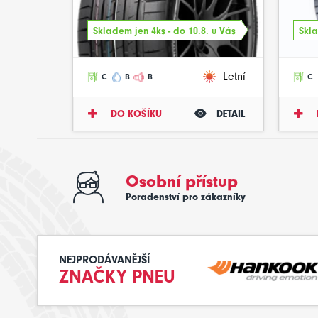
Skladem jen 4ks - do 10.8. u Vás
Skla
Letní
C
B
B
C
DO KOŠÍKU
DETAIL
Osobní přístup
Poradenství pro zákazníky
NEJPRODÁVANĚJŠÍ
ZNAČKY PNEU