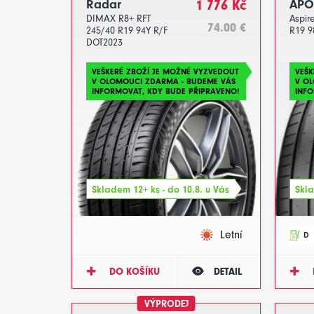
Radar
1 776 Kč
APO
DIMAX R8+ RFT
Aspir
74.00 €
245/40 R19 94Y R/F
R19 9
DOT2023
VEŠKERÉ ZBOŽÍ JE MOŽNÉ VYZVEDOUT
VEŠK
V OLOMOUCI ZDARMA - BUDEME VÁS
V O
INFORMOVAT, KDY BUDE PŘIPRAVENO!
INFO
Skladem 12+ ks - do 10.8. u Vás
Skla
Letní
D
DO KOŠÍKU
DETAIL
VÝPRODEJ