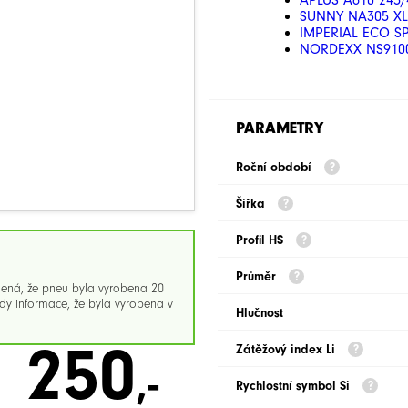
APLUS A610 245/
SUNNY NA305 XL
IMPERIAL ECO SP
NORDEXX NS9100
PARAMETRY
Roční období
Šířka
Profil HS
Průměr
mená, že pneu byla vyrobena 20
y informace, že byla vyrobena v
Hlučnost
250
Zátěžový index Li
,-
Rychlostní symbol Si