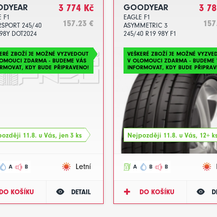
DYEAR
3 774 Kč
GOODYEAR
3 78
 F1
EAGLE F1
157.23 €
157
RSPORT 245/40
ASYMMETRIC 3
98Y DOT2024
245/40 R19 98Y F1
MO FP DOT2024
ERÉ ZBOŽÍ JE MOŽNÉ VYZVEDOUT
VEŠKERÉ ZBOŽÍ JE MOŽNÉ VYZVE
LOMOUCI ZDARMA - BUDEME VÁS
V OLOMOUCI ZDARMA - BUDEME 
RMOVAT, KDY BUDE PŘIPRAVENO!
INFORMOVAT, KDY BUDE PŘIPRAV
ozději 11.8. u Vás, jen 3 ks
Nejpozději 11.8. u Vás, 12+ k
Letní
A
B
A
B
B
DO KOŠÍKU
DETAIL
DO KOŠÍKU
D