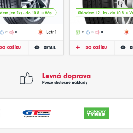
dem jen 2ks - do 10.8. u Vás
Skladem 12+ ks - do 10.8. u V
Letní
C
B
C
B
B
DO KOŠÍKU
DETAIL
DO KOŠÍKU
D
Levná doprava
Pouze skutečné náklady