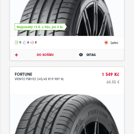
Nejpozději 12.8. u Vás, jen 4 ks
Letní
D
A
B
DO KOŠÍKU
DETAIL
FORTUNE
1 549 Kč
VIENTO FSR702 245/40 R19 98Y XL
64.55 €