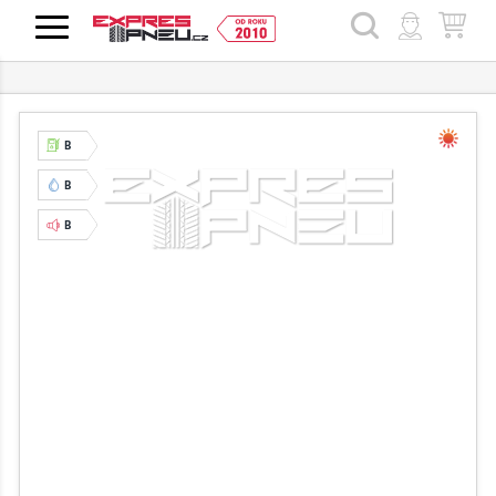
HLEDAT
B
B
B