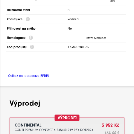
84%
Hlučnostní třída
B
Konstrukce
Radiální
Přilnavost na sněhu
Ne
Homologace
BMW, Mercedes
Kód produktu
173890280065
Odkaz do databáze EPREL
Výprodej
VÝPRODEJ
CONTINENTAL
3 952 Kč
CONTI PREMIUM CONTACT 6 245/40 R19 98Y DOT2024
164.66 €