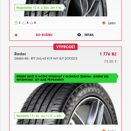
Nejpozději 12.8. u Vás, jen 4 ks
Letní
C
A
B
DO KOŠÍKU
DETAIL
VÝPRODEJ
Radar
1 776 Kč
DIMAX R8+ RFT 245/40 R19 94Y R/F DOT2023
74.00 €
VEŠKERÉ ZBOŽÍ JE MOŽNÉ VYZVEDOUT V OLOMOUCI ZDARMA - BUDEME VÁS
INFORMOVAT, KDY BUDE PŘIPRAVENO!
Skladem 12+ ks - do 11.8. u Vás