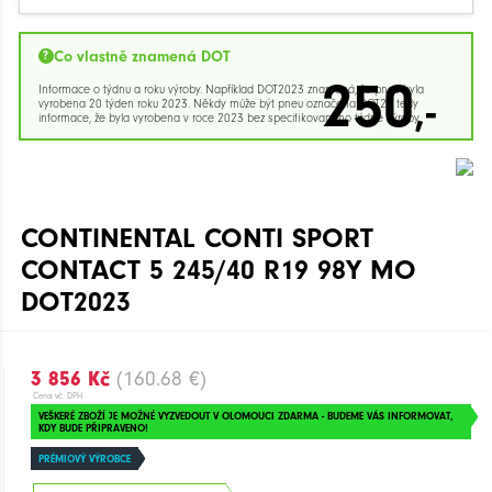
Co vlastně znamená DOT
250
Informace o týdnu a roku výroby. Například DOT2023 znamená, že pneu byla
,-
vyrobena 20 týden roku 2023. Někdy může být pneu označena DOT23 tedy
informace, že byla vyrobena v roce 2023 bez specifikovaného týdne výroby.
CONTINENTAL CONTI SPORT
CONTACT 5 245/40 R19 98Y MO
DOT2023
3 856 Kč
(160.68 €)
Cena vč. DPH
VEŠKERÉ ZBOŽÍ JE MOŽNÉ VYZVEDOUT V OLOMOUCI ZDARMA - BUDEME VÁS INFORMOVAT,
KDY BUDE PŘIPRAVENO!
PRÉMIOVÝ VÝROBCE