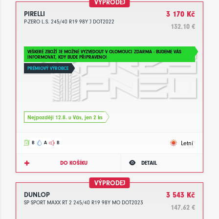
VÝPRODEJ
PIRELLI
3 170 Kč
P-ZERO L.S. 245/40 R19 98Y J DOT2022
132.10 €
VEŠKERÉ ZBOŽÍ JE MOŽNÉ VYZVEDOUT V OLOMOUCI ZDARMA - BUDEME VÁS
INFORMOVAT, KDY BUDE PŘIPRAVENO!
PRÉMIOVÝ VÝROBCE
Nejpozději 12.8. u Vás, jen 2 ks
Letní
B
A
B
DO KOŠÍKU
DETAIL
VÝPRODEJ
DUNLOP
3 543 Kč
SP SPORT MAXX RT 2 245/40 R19 98Y MO DOT2023
147.62 €