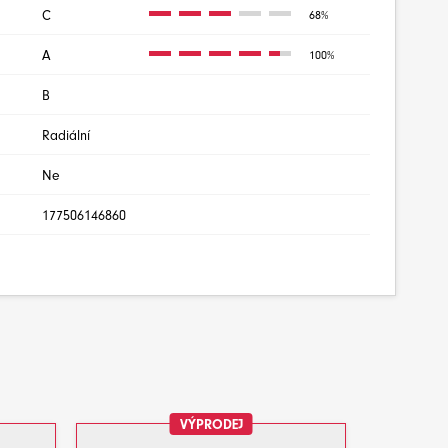
C
68%
A
100%
B
Radiální
Ne
177506146860
VÝPRODEJ