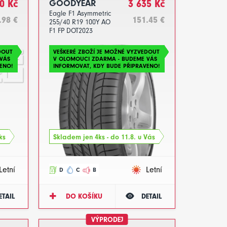
0 Kč
GOODYEAR
3 635 Kč
Eagle F1 Asymmetric
.98 €
151.45 €
255/40 R19 100Y AO
F1 FP DOT2023
DOUT
VEŠKERÉ ZBOŽÍ JE MOŽNÉ VYZVEDOUT
VÁS
V OLOMOUCI ZDARMA - BUDEME VÁS
ENO!
INFORMOVAT, KDY BUDE PŘIPRAVENO!
ks
Skladem jen 4ks - do 11.8. u Vás
Letní
Letní
D
C
B
ETAIL
DO KOŠÍKU
DETAIL
VÝPRODEJ