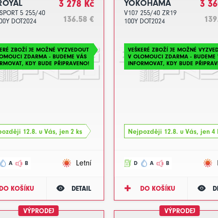
ROYAL
3 278 Kč
YOKOHAMA
3 36
SPORT 5 255/40
V107 255/40 ZR19
136.58 €
139
00Y DOT2024
100Y DOT2024
ERÉ ZBOŽÍ JE MOŽNÉ VYZVEDOUT
VEŠKERÉ ZBOŽÍ JE MOŽNÉ VYZVE
LOMOUCI ZDARMA - BUDEME VÁS
V OLOMOUCI ZDARMA - BUDEME 
RMOVAT, KDY BUDE PŘIPRAVENO!
INFORMOVAT, KDY BUDE PŘIPRAV
ozději 12.8. u Vás, jen 2 ks
Nejpozději 12.8. u Vás, jen 4 
Letní
A
B
D
A
B
DO KOŠÍKU
DETAIL
DO KOŠÍKU
D
VÝPRODEJ
VÝPRODEJ