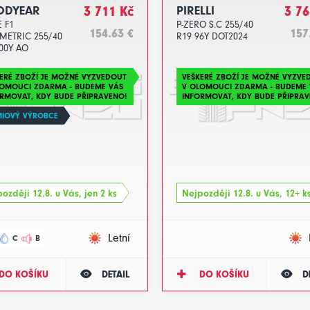
DYEAR
3 711 Kč
PIRELLI
3 76
 F1
P-ZERO S.C 255/40
154.63 €
157
METRIC 255/40
R19 96Y DOT2024
00Y AO
023
ERÉ ZBOŽÍ JE MOŽNÉ VYZVEDOUT
VEŠKERÉ ZBOŽÍ JE MOŽNÉ VYZVE
LOMOUCI ZDARMA - BUDEME VÁS
V OLOMOUCI ZDARMA - BUDEME 
RMOVAT, KDY BUDE PŘIPRAVENO!
INFORMOVAT, KDY BUDE PŘIPRAV
MIOVÝ VÝROBCE
ozději 12.8. u Vás, jen 2 ks
Nejpozději 12.8. u Vás, 12+ k
Letní
C
B
DO KOŠÍKU
DETAIL
DO KOŠÍKU
D