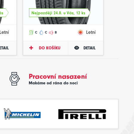
ás
Nejpozději 24.8. u Vás, 12 ks
Letní
Letní
C
C
B
ETAIL
DO KOŠÍKU
DETAIL
Pracovní nasazení
Makáme od rána do noci