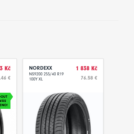
3 Kč
NORDEXX
1 838 Kč
NS9200 255/40 R19
.46 €
76.58 €
100Y XL
DOUT
VÁS
ENO!