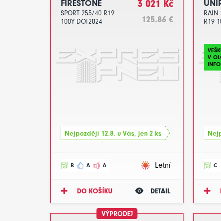
FIRESTONE
3 021 Kč
UNI
SPORT 255/40 R19
RAIN 
125.86 €
100Y DOT2024
R19 1
VEŠK
V O
INFO
Nejpozději 12.8. u Vás, jen 2 ks
Nejp
Letní
B
A
A
C
DO KOŠÍKU
DETAIL
VÝPRODEJ