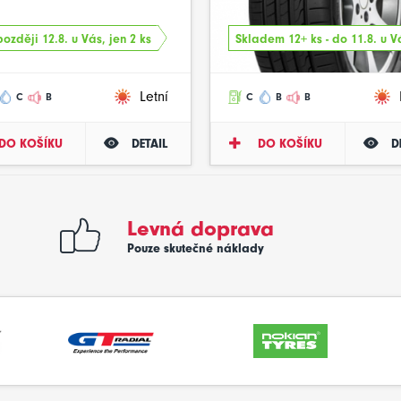
ozději 12.8. u Vás, jen 2 ks
Skladem 12+ ks - do 11.8. u V
Letní
C
B
C
B
B
DO KOŠÍKU
DETAIL
DO KOŠÍKU
D
Levná doprava
Pouze skutečné náklady