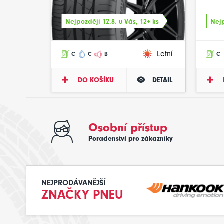
Nejpozději 12.8. u Vás, 12+ ks
Nejp
Letní
C
C
B
C
DO KOŠÍKU
DETAIL
Osobní přístup
Poradenství pro zákazníky
NEJPRODÁVANĚJŠÍ
ZNAČKY PNEU