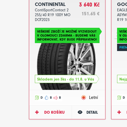
CONTINENTAL
3 640 Kč
GOO
ContiSportContact 2
EAGLE
151.65 €
255/40 R19 100Y MO
ASYM
DOT2023
R19 1
DOT2
VEŠKERÉ ZBOŽÍ JE MOŽNÉ VYZVEDOUT
VEŠK
V OLOMOUCI ZDARMA - BUDEME VÁS
V O
INFORMOVAT, KDY BUDE PŘIPRAVENO!
INFO
PRÉ
Skladem jen 3ks - do 11.8. u Vás
Nejp
Letní
D
B
B
D
DO KOŠÍKU
DETAIL