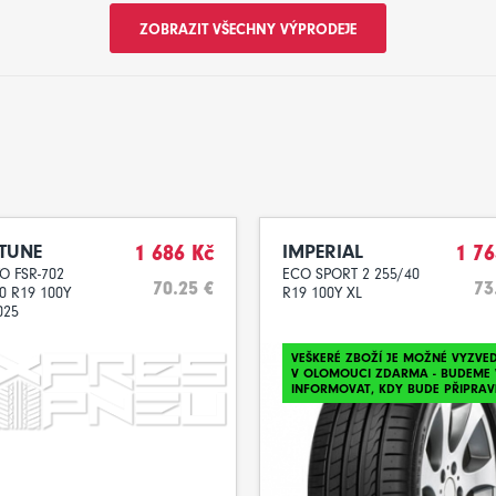
ZOBRAZIT VŠECHNY VÝPRODEJE
TUNE
1 686 Kč
IMPERIAL
1 76
O FSR-702
ECO SPORT 2 255/40
70.25 €
73
0 R19 100Y
R19 100Y XL
025
VEŠKERÉ ZBOŽÍ JE MOŽNÉ VYZVE
V OLOMOUCI ZDARMA - BUDEME 
INFORMOVAT, KDY BUDE PŘIPRAV