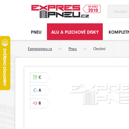
PNEU
ALU A PLECHOVÉ DISKY
KOMPLETN
Exprespneu.cz
Pneu
Osobní
C
A
B