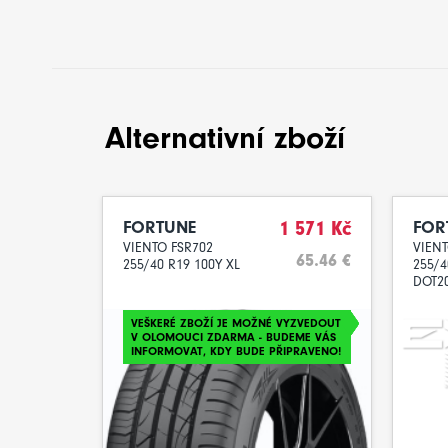
Alternativní zboží
FORTUNE
1 571 Kč
FOR
VIENTO FSR702
VIENT
65.46 €
255/40 R19 100Y XL
255/4
DOT2
VEŠKERÉ ZBOŽÍ JE MOŽNÉ VYZVEDOUT
V OLOMOUCI ZDARMA - BUDEME VÁS
INFORMOVAT, KDY BUDE PŘIPRAVENO!