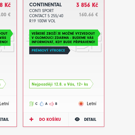
8 Kč
CONTINENTAL
3 856 Kč
CONTI SPORT
.00 €
160.66 €
CONTACT 5 255/40
R19 100W VOL
DOT2023
DOUT
VEŠKERÉ ZBOŽÍ JE MOŽNÉ VYZVEDOUT
VÁS
V OLOMOUCI ZDARMA - BUDEME VÁS
ENO!
INFORMOVAT, KDY BUDE PŘIPRAVENO!
PRÉMIOVÝ VÝROBCE
s
Nejpozději 12.8. u Vás, 12+ ks
Letní
Letní
C
A
B
ETAIL
DO KOŠÍKU
DETAIL