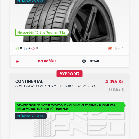
PRÉMIOVÝ VÝROBCE
Nejpozději 12.8. u Vás, jen 3 ks
Letní
D
A
B
DO KOŠÍKU
DETAIL
VÝPRODEJ
CONTINENTAL
4 093 Kč
CONTI SPORT CONTACT 5 255/40 R19 100W DOT2023
170.55 €
VEŠKERÉ ZBOŽÍ JE MOŽNÉ VYZVEDOUT V OLOMOUCI ZDARMA - BUDEME VÁS
INFORMOVAT, KDY BUDE PŘIPRAVENO!
PRÉMIOVÝ VÝROBCE