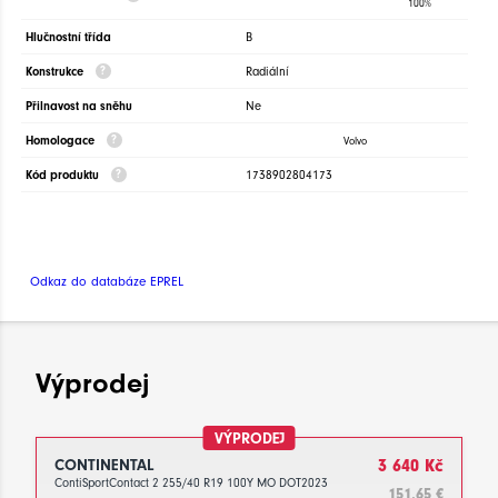
100%
Hlučnostní třída
B
Konstrukce
Radiální
Přilnavost na sněhu
Ne
Homologace
Volvo
Kód produktu
1738902804173
Odkaz do databáze EPREL
Výprodej
VÝPRODEJ
CONTINENTAL
3 640 Kč
ContiSportContact 2 255/40 R19 100Y MO DOT2023
151.65 €