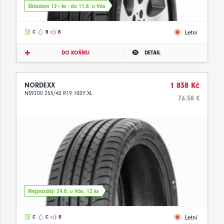
Skladem 12+ ks - do 11.8. u Vás
Letní
C
B
B
DO KOŠÍKU
DETAIL
NORDEXX
1 838 Kč
NS9200 255/40 R19 100Y XL
76.58 €
Nejpozději 24.8. u Vás, 12 ks
Letní
C
C
B