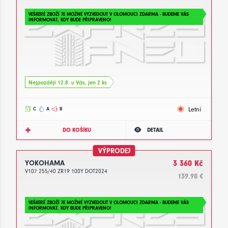
VEŠKERÉ ZBOŽÍ JE MOŽNÉ VYZVEDOUT V OLOMOUCI ZDARMA - BUDEME VÁS
INFORMOVAT, KDY BUDE PŘIPRAVENO!
Nejpozději 12.8. u Vás, jen 2 ks
Letní
C
A
B
DO KOŠÍKU
DETAIL
VÝPRODEJ
YOKOHAMA
3 360 Kč
V107 255/40 ZR19 100Y DOT2024
139.98 €
VEŠKERÉ ZBOŽÍ JE MOŽNÉ VYZVEDOUT V OLOMOUCI ZDARMA - BUDEME VÁS
INFORMOVAT, KDY BUDE PŘIPRAVENO!