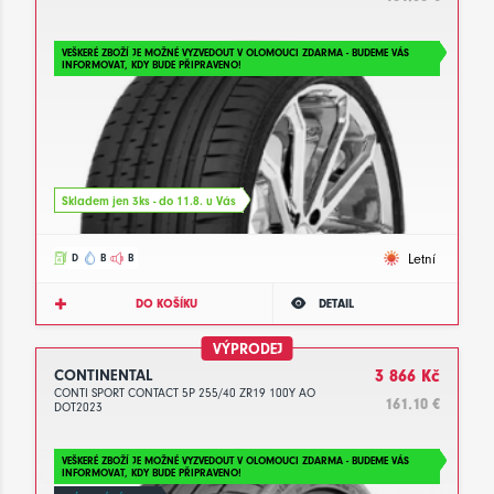
VEŠKERÉ ZBOŽÍ JE MOŽNÉ VYZVEDOUT V OLOMOUCI ZDARMA - BUDEME VÁS
INFORMOVAT, KDY BUDE PŘIPRAVENO!
Skladem jen 3ks - do 11.8. u Vás
Letní
D
B
B
DO KOŠÍKU
DETAIL
VÝPRODEJ
CONTINENTAL
3 866 Kč
CONTI SPORT CONTACT 5P 255/40 ZR19 100Y AO
161.10 €
DOT2023
VEŠKERÉ ZBOŽÍ JE MOŽNÉ VYZVEDOUT V OLOMOUCI ZDARMA - BUDEME VÁS
INFORMOVAT, KDY BUDE PŘIPRAVENO!