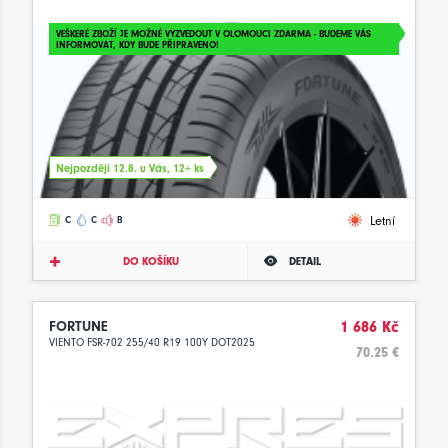
VEŠKERÉ ZBOŽÍ JE MOŽNÉ VYZVEDOUT V OLOMOUCI ZDARMA - BUDEME VÁS
INFORMOVAT, KDY BUDE PŘIPRAVENO!
Nejpozději 12.8. u Vás, 12+ ks
Letní
C
C
B
DO KOŠÍKU
DETAIL
FORTUNE
1 686 Kč
VIENTO FSR-702 255/40 R19 100Y DOT2025
70.25 €