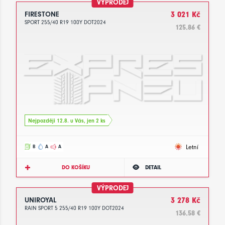
VÝPRODEJ
FIRESTONE
3 021 Kč
SPORT 255/40 R19 100Y DOT2024
125.86 €
Nejpozději 12.8. u Vás, jen 2 ks
Letní
B
A
A
DO KOŠÍKU
DETAIL
VÝPRODEJ
UNIROYAL
3 278 Kč
RAIN SPORT 5 255/40 R19 100Y DOT2024
136.58 €