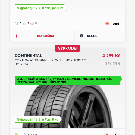
Nejpozději 12.8. u Vás, jen 3 ks
Letní
C
A
B
DO KOŠÍKU
DETAIL
VÝPRODEJ
CONTINENTAL
4 299 Kč
CONTI SPORT CONTACT 5P 255/40 ZR19 100Y AO
179.14 €
DOT2024
VEŠKERÉ ZBOŽÍ JE MOŽNÉ VYZVEDOUT V OLOMOUCI ZDARMA - BUDEME VÁS
INFORMOVAT, KDY BUDE PŘIPRAVENO!
Nejpozději 12.8. u Vás, 8 ks
D
A
B