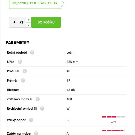
Nejpozději 12.8. u Vás, 12+ ks
+
-
PARAMETRY
Roční období
Letní
Šířka
255 mm
Profil HS
40
Průměr
19
Hlučnost
73 dB
Zátěžový index Li
100
Rychlostní symbol Si
W
Valivý odpor
C
68%
Záběr na mokru
A