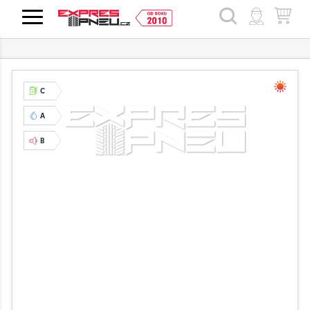
HLEDAT
C
A
B