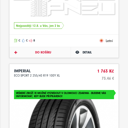
Nejpozději 12.8. u Vás, jen 2 ks
Letní
C
C
B
DO KOŠÍKU
DETAIL
IMPERIAL
1 763 Kč
ECO SPORT 2 255/40 R19 100Y XL
73.46 €
VEŠKERÉ ZBOŽÍ JE MOŽNÉ VYZVEDOUT V OLOMOUCI ZDARMA - BUDEME VÁS
INFORMOVAT, KDY BUDE PŘIPRAVENO!