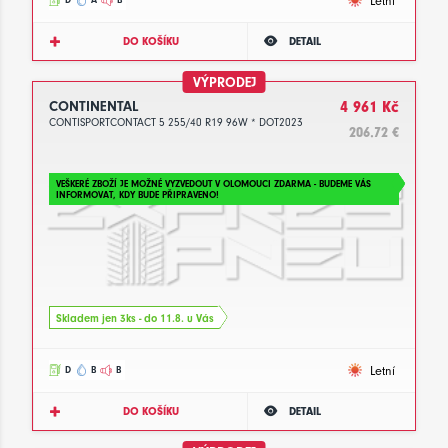
Letní
DO KOŠÍKU
DETAIL
VÝPRODEJ
CONTINENTAL
4 961 Kč
CONTISPORTCONTACT 5 255/40 R19 96W * DOT2023
206.72 €
VEŠKERÉ ZBOŽÍ JE MOŽNÉ VYZVEDOUT V OLOMOUCI ZDARMA - BUDEME VÁS
INFORMOVAT, KDY BUDE PŘIPRAVENO!
Skladem jen 3ks - do 11.8. u Vás
Letní
D
B
B
DO KOŠÍKU
DETAIL