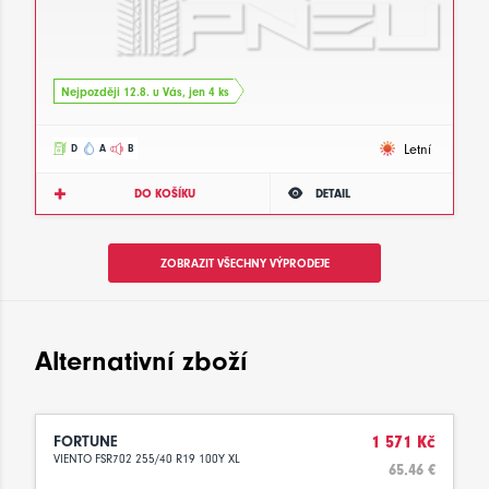
Nejpozději 12.8. u Vás, jen 4 ks
Letní
D
A
B
DO KOŠÍKU
DETAIL
ZOBRAZIT VŠECHNY VÝPRODEJE
Alternativní zboží
FORTUNE
1 571 Kč
VIENTO FSR702 255/40 R19 100Y XL
65.46 €