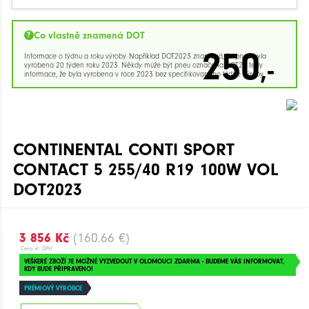
Co vlastně znamená DOT
250
Informace o týdnu a roku výroby. Například DOT2023 znamená, že pneu byla
,-
vyrobena 20 týden roku 2023. Někdy může být pneu označena DOT23 tedy
informace, že byla vyrobena v roce 2023 bez specifikovaného týdne výroby.
CONTINENTAL CONTI SPORT
CONTACT 5 255/40 R19 100W VOL
DOT2023
3 856 Kč
(160.66 €)
Cena vč. DPH
VEŠKERÉ ZBOŽÍ JE MOŽNÉ VYZVEDOUT V OLOMOUCI ZDARMA - BUDEME VÁS INFORMOVAT,
KDY BUDE PŘIPRAVENO!
PRÉMIOVÝ VÝROBCE