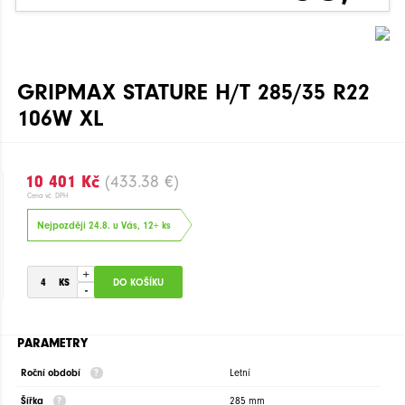
GRIPMAX STATURE H/T 285/35 R22
106W XL
10 401 Kč
(433.38 €)
Cena vč. DPH
Nejpozději 24.8. u Vás, 12+ ks
+
-
PARAMETRY
Roční období
Letní
Šířka
285 mm