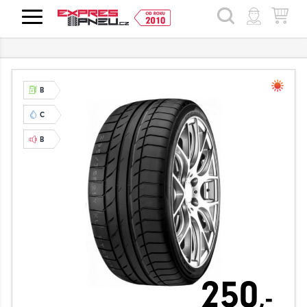
HLEDAT
B
C
B
250
,-