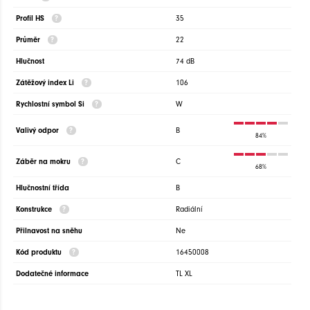
Profil HS
35
Průměr
22
Hlučnost
74 dB
Zátěžový index Li
106
Rychlostní symbol Si
W
Valivý odpor
B
84%
Záběr na mokru
C
68%
Hlučnostní třída
B
Konstrukce
Radiální
Přilnavost na sněhu
Ne
Kód produktu
16450008
Dodatečné informace
TL XL