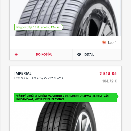
Nejpozději 18.8. u Vás, 12+ ks
Letní
DO KOŠÍKU
DETAIL
IMPERIAL
2 513 Kč
ECO SPORT SUV 285/35 R22 106Y XL
104.72 €
VEŠKERÉ ZBOŽÍ JE MOŽNÉ VYZVEDOUT V OLOMOUCI ZDARMA - BUDEME VÁS
INFORMOVAT, KDY BUDE PŘIPRAVENO!