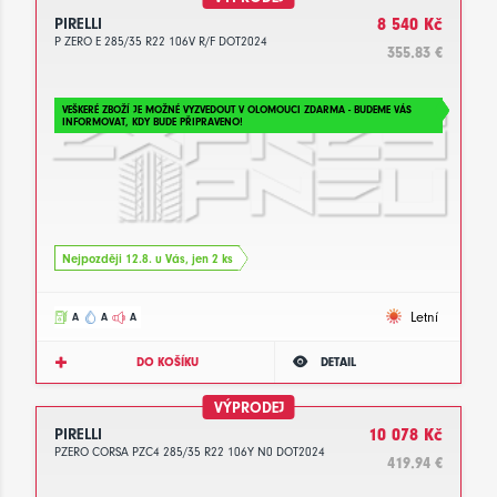
PIRELLI
8 540 Kč
P ZERO E 285/35 R22 106V R/F DOT2024
355.83 €
VEŠKERÉ ZBOŽÍ JE MOŽNÉ VYZVEDOUT V OLOMOUCI ZDARMA - BUDEME VÁS
INFORMOVAT, KDY BUDE PŘIPRAVENO!
Nejpozději 12.8. u Vás, jen 2 ks
Letní
A
A
A
DO KOŠÍKU
DETAIL
VÝPRODEJ
PIRELLI
10 078 Kč
PZERO CORSA PZC4 285/35 R22 106Y N0 DOT2024
419.94 €