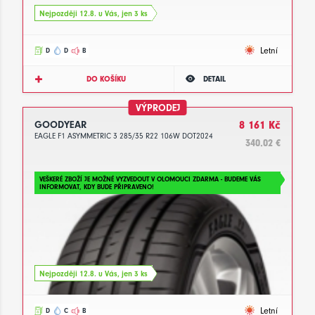
Nejpozději 12.8. u Vás, jen 3 ks
Letní
D
D
B
DO KOŠÍKU
DETAIL
VÝPRODEJ
GOODYEAR
8 161 Kč
EAGLE F1 ASYMMETRIC 3 285/35 R22 106W DOT2024
340.02 €
VEŠKERÉ ZBOŽÍ JE MOŽNÉ VYZVEDOUT V OLOMOUCI ZDARMA - BUDEME VÁS
INFORMOVAT, KDY BUDE PŘIPRAVENO!
Nejpozději 12.8. u Vás, jen 3 ks
Letní
D
C
B