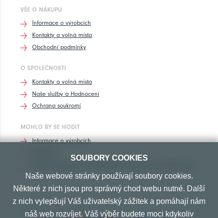
VŠE O NÁKUPU
Informace o výrobcích
Kontakty a volná místa
Obchodní podmínky
O SPOLEČNOSTI
Kontakty a volná místa
Naše služby a Hodnocení
Ochrana soukromí
MOHLO BY SE HODIT
Informace o výrobcích
Rozhovory
SOUBORY COOKIES
Značení pneumatik, homologace pneumatik dle výrobců vozů
Naše webové stránky používají soubory cookies.
Některé z nich jsou pro správný chod webu nutné. Další
z nich vylepšují Váš uživatelský zážitek a pomáhají nám
PŘIJÍMÁME TYTO PLATBY
náš web rozvíjet. Váš výběr budete moci kdykoliv