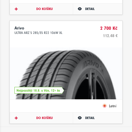
DO KOŠÍKU
DETAIL
Arivo
2 700 Kč
ULTRA ARZ 5 285/35 R22 106W XL
112.48 €
Nejpozději 18.8. u Vás, 12+ ks
Letní
DO KOŠÍKU
DETAIL