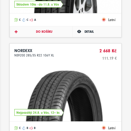
Skladem 10ks - do 11.8. u Vás
Letní
C
C
A
DO KOŠÍKU
DETAIL
NORDEXX
2 668 Kč
NS9200 285/35 R22 106Y XL
111.19 €
Nejpozději 24.8. u Vás, 12+ ks
Letní
C
B
B