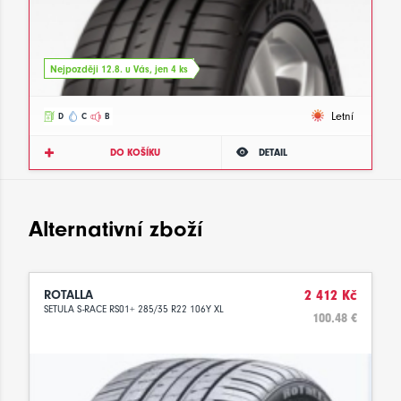
Nejpozději 12.8. u Vás, jen 4 ks
Letní
D
C
B
DO KOŠÍKU
DETAIL
Alternativní zboží
ROTALLA
2 412 Kč
SETULA S-RACE RS01+ 285/35 R22 106Y XL
100.48 €