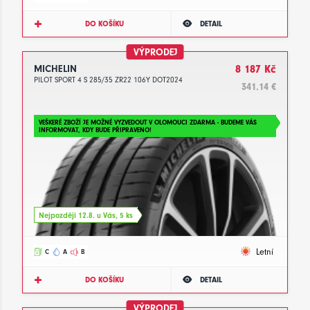
DO KOŠÍKU
DETAIL
VÝPRODEJ
MICHELIN
8 187 Kč
PILOT SPORT 4 S 285/35 ZR22 106Y DOT2024
341.14 €
VEŠKERÉ ZBOŽÍ JE MOŽNÉ VYZVEDOUT V OLOMOUCI ZDARMA - BUDEME VÁS
INFORMOVAT, KDY BUDE PŘIPRAVENO!
Nejpozději 12.8. u Vás, 5 ks
Letní
C
A
B
DO KOŠÍKU
DETAIL
VÝPRODEJ