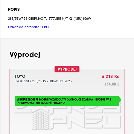
POPIS
285/35WR22 GRIPMAX TL STATURE H/T XL (NEU)106W
Odkaz do databáze EPREL
Výprodej
VÝPRODEJ
TOYO
3 218 Kč
PROXES ST3 285/35 R22 106W DOT2023
134.08 €
VEŠKERÉ ZBOŽÍ JE MOŽNÉ VYZVEDOUT V OLOMOUCI ZDARMA - BUDEME VÁS
INFORMOVAT, KDY BUDE PŘIPRAVENO!