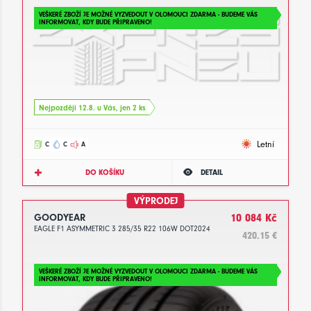
VEŠKERÉ ZBOŽÍ JE MOŽNÉ VYZVEDOUT V OLOMOUCI ZDARMA - BUDEME VÁS
INFORMOVAT, KDY BUDE PŘIPRAVENO!
Nejpozději 12.8. u Vás, jen 2 ks
Letní
C
C
A
DO KOŠÍKU
DETAIL
VÝPRODEJ
GOODYEAR
10 084 Kč
EAGLE F1 ASYMMETRIC 3 285/35 R22 106W DOT2024
420.15 €
VEŠKERÉ ZBOŽÍ JE MOŽNÉ VYZVEDOUT V OLOMOUCI ZDARMA - BUDEME VÁS
INFORMOVAT, KDY BUDE PŘIPRAVENO!