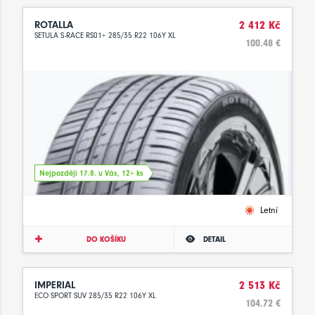
ROTALLA
2 412 Kč
SETULA S-RACE RS01+ 285/35 R22 106Y XL
100.48 €
Nejpozději 17.8. u Vás, 12+ ks
Letní
DO KOŠÍKU
DETAIL
IMPERIAL
2 513 Kč
ECO SPORT SUV 285/35 R22 106Y XL
104.72 €