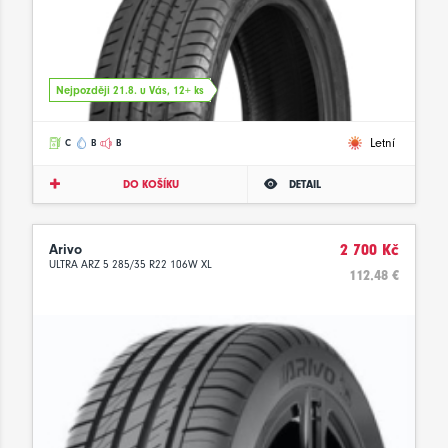
Nejpozději 21.8. u Vás, 12+ ks
Letní
C
B
B
DO KOŠÍKU
DETAIL
Arivo
2 700 Kč
ULTRA ARZ 5 285/35 R22 106W XL
112.48 €