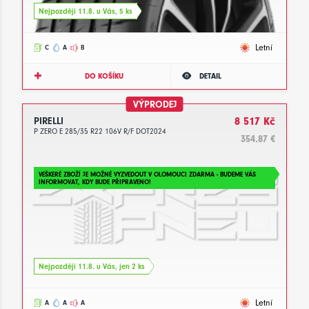
Nejpozději 11.8. u Vás, 5 ks
Letní
C
A
B
DO KOŠÍKU
DETAIL
VÝPRODEJ
PIRELLI
8 517 Kč
P ZERO E 285/35 R22 106V R/F DOT2024
354.87 €
VEŠKERÉ ZBOŽÍ JE MOŽNÉ VYZVEDOUT V OLOMOUCI ZDARMA - BUDEME VÁS
INFORMOVAT, KDY BUDE PŘIPRAVENO!
Nejpozději 11.8. u Vás, jen 2 ks
Letní
A
A
A