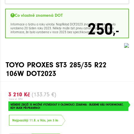
Co vlastně znamená DOT
250
Informace o týdnu a roku výroby. Například DOT2023 znamená, že pneu byla
,-
vyrobena 20 týden roku 2023. Někdy může být pneu označena DOT23 tedy
informace, že byla vyrobena v roce 2023 bez specifikovaného týdne výroby.
TOYO PROXES ST3 285/35 R22
106W DOT2023
3 210 Kč
(133.75 €)
Cena vč. DPH
VEŠKERÉ ZBOŽÍ JE MOŽNÉ VYZVEDOUT V OLOMOUCI ZDARMA - BUDEME VÁS INFORMOVAT,
KDY BUDE PŘIPRAVENO!
Nejpozději 11.8. u Vás, jen 3 ks