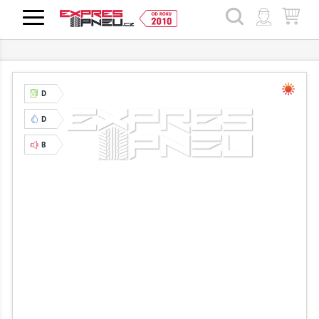
HLEDAT
D
D
B