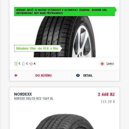
VEŠKERÉ ZBOŽÍ JE MOŽNÉ VYZVEDOUT V OLOMOUCI ZDARMA - BUDEME VÁS
INFORMOVAT, KDY BUDE PŘIPRAVENO!
Skladem 10ks - do 10.8. u Vás
Letní
C
C
A
DO KOŠÍKU
DETAIL
NORDEXX
2 668 Kč
NS9200 285/35 R22 106Y XL
111.19 €