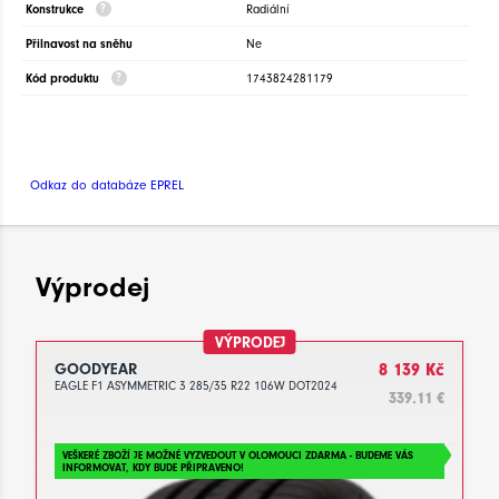
Konstrukce
Radiální
Přilnavost na sněhu
Ne
Kód produktu
1743824281179
Odkaz do databáze EPREL
Výprodej
VÝPRODEJ
GOODYEAR
8 139 Kč
EAGLE F1 ASYMMETRIC 3 285/35 R22 106W DOT2024
339.11 €
VEŠKERÉ ZBOŽÍ JE MOŽNÉ VYZVEDOUT V OLOMOUCI ZDARMA - BUDEME VÁS
INFORMOVAT, KDY BUDE PŘIPRAVENO!