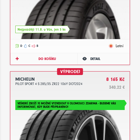
Nejpozději 11.8. u Vás, jen 3 ks
Letní
D
C
B
DO KOŠÍKU
DETAIL
VÝPRODEJ
MICHELIN
8 165 Kč
PILOT SPORT 4 S 285/35 ZR22 106Y DOT2024
340.22 €
VEŠKERÉ ZBOŽÍ JE MOŽNÉ VYZVEDOUT V OLOMOUCI ZDARMA - BUDEME VÁS
INFORMOVAT, KDY BUDE PŘIPRAVENO!