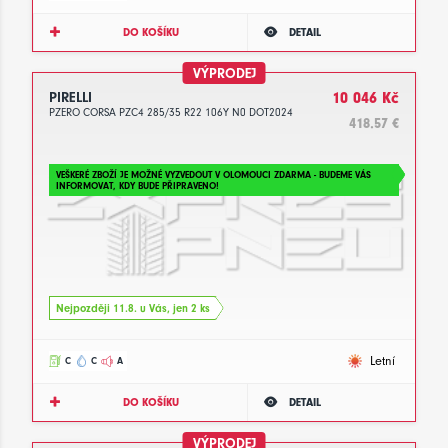
DO KOŠÍKU
DETAIL
VÝPRODEJ
PIRELLI
10 046 Kč
PZERO CORSA PZC4 285/35 R22 106Y N0 DOT2024
418.57 €
VEŠKERÉ ZBOŽÍ JE MOŽNÉ VYZVEDOUT V OLOMOUCI ZDARMA - BUDEME VÁS
INFORMOVAT, KDY BUDE PŘIPRAVENO!
Nejpozději 11.8. u Vás, jen 2 ks
Letní
C
C
A
DO KOŠÍKU
DETAIL
VÝPRODEJ