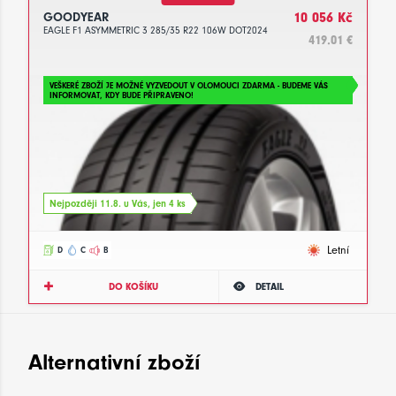
GOODYEAR
10 056 Kč
EAGLE F1 ASYMMETRIC 3 285/35 R22 106W DOT2024
419.01 €
VEŠKERÉ ZBOŽÍ JE MOŽNÉ VYZVEDOUT V OLOMOUCI ZDARMA - BUDEME VÁS
INFORMOVAT, KDY BUDE PŘIPRAVENO!
Nejpozději 11.8. u Vás, jen 4 ks
Letní
D
C
B
DO KOŠÍKU
DETAIL
Alternativní zboží