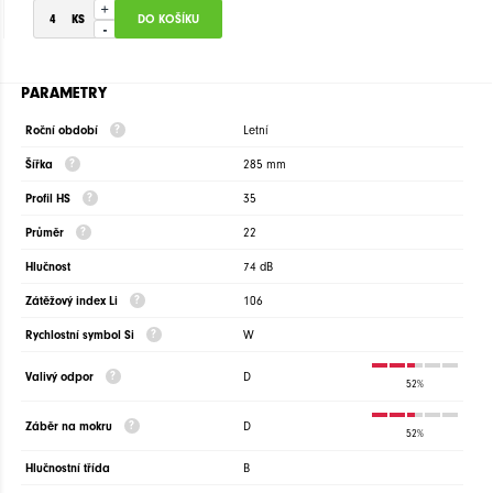
+
-
PARAMETRY
Roční období
Letní
Šířka
285 mm
Profil HS
35
Průměr
22
Hlučnost
74 dB
Zátěžový index Li
106
Rychlostní symbol Si
W
Valivý odpor
D
52%
Záběr na mokru
D
52%
Hlučnostní třída
B