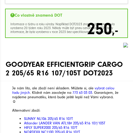
Co vlastně znamená DOT
250
Informace o týdnu a roku výroby. Například DOT2023 znamená, že pneu byla
,-
vyrobena 20 týden roku 2023. Někdy může být pneu označena DOT23 tedy
informace, že byla vyrobena v roce 2023 bez specifikovaného týdne výroby.
GOODYEAR EFFICIENTGRIP CARGO
2 205/65 R16 107/105T DOT2023
Je nám líto, ale zboží není skladem. Můžete si, ale
vybrat celou
řadu jiných
. Klidně nám zavolejte na
773 63 03 03
. Garantujem, že
najdeme pneumatiku, která bude ještě lepší než Vámi vybraná.
☺
Alternativní zboží:
SUNNY NL106 205/65 R16 107T
Atlander LANDER VAN ATL18# 205/65 R16 107/105T
HIFLY SUPER2000 205/65 R16 107T
NORDEXX NC1100 205/65 R16 107T