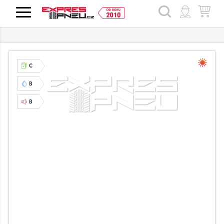
HLEDAT
C
B
B