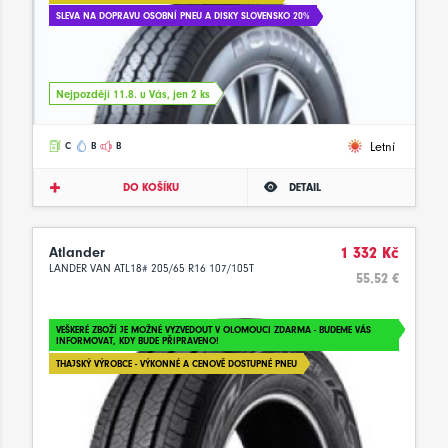
SLEVA NA DOPRAVU OSOBNÍ PNEU A DISKY SLOVENSKO 20%
Nejpozději 11.8. u Vás, jen 2 ks
Letní
C
B
B
DO KOŠÍKU
DETAIL
Atlander
1 332 Kč
LANDER VAN ATL18# 205/65 R16 107/105T
55.52 €
VEŠKERÉ ZBOŽÍ JE MOŽNÉ VYZVEDOUT V OLOMOUCI ZDARMA - BUDEME VÁS
INFORMOVAT, KDY BUDE PŘIPRAVENO!
THAJSKÝ VÝROBCE - VÝKONNÉ A CENOVĚ DOSTUPNÉ PNEU