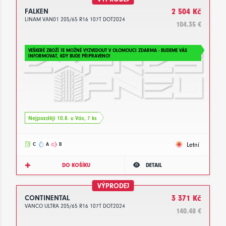
FALKEN
2 504 Kč
LINAM VAN01 205/65 R16 107T DOT2024
104.35 €
VEŠKERÉ ZBOŽÍ JE MOŽNÉ VYZVEDOUT V OLOMOUCI ZDARMA - BUDEME VÁS
INFORMOVAT, KDY BUDE PŘIPRAVENO!
Nejpozději 10.8. u Vás, 7 ks
Letní
C
A
B
DO KOŠÍKU
DETAIL
VÝPRODEJ
CONTINENTAL
3 371 Kč
VANCO ULTRA 205/65 R16 107T DOT2024
140.48 €