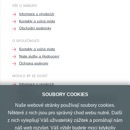
VŠE O NÁKUPU
Informace o výrobcích
Kontakty a volná místa
Obchodní podmínky
O SPOLEČNOSTI
Kontakty a volná místa
Naše služby a Hodnocení
Ochrana soukromí
MOHLO BY SE HODIT
Informace o výrobcích
Rozhovory
SOUBORY COOKIES
Značení pneumatik, homologace pneumatik dle výrobců vozů
Naše webové stránky používají soubory cookies.
Některé z nich jsou pro správný chod webu nutné. Další
z nich vylepšují Váš uživatelský zážitek a pomáhají nám
PŘIJÍMÁME TYTO PLATBY
náš web rozvíjet. Váš výběr budete moci kdykoliv