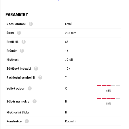
PARAMETRY
Roční období
Letní
Šířka
205 mm
Profil HS
65
Průměr
16
Hlučnost
72 dB
Zátěžový index Li
107
Rychlostní symbol Si
T
Valivý odpor
C
68%
Záběr na mokru
B
84%
Hlučnostní třída
B
Konstrukce
Radiální