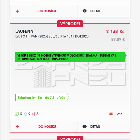
DO KOŠÍKU
DETAIL
VÝPRODEJ
LAUFENN
2 138 Kč
LV01 X FIT VAN (2023) 205/65 R16 107T DOT2023
89.09 €
VEŠKERÉ ZBOŽÍ JE MOŽNÉ VYZVEDOUT V OLOMOUCI ZDARMA - BUDEME VÁS
INFORMOVAT, KDY BUDE PŘIPRAVENO!
Skladem jen 2ks - do 7.8. u Vás
Letní
D
C
A
DO KOŠÍKU
DETAIL
VÝPRODEJ