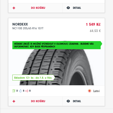
DO KOŠÍKU
DETAIL
NORDEXX
1 549 Kč
NC1100 205/65 R16 107T
64.53 €
VEŠKERÉ ZBOŽÍ JE MOŽNÉ VYZVEDOUT V OLOMOUCI ZDARMA - BUDEME VÁS
INFORMOVAT, KDY BUDE PŘIPRAVENO!
Skladem 12+ ks - do 7.8. u Vás
Letní
D
B
B
DO KOŠÍKU
DETAIL