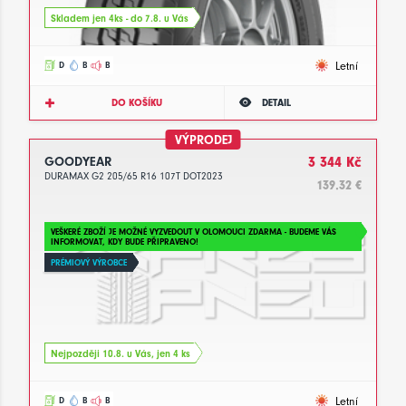
Skladem jen 4ks - do 7.8. u Vás
Letní
D
B
B
DO KOŠÍKU
DETAIL
VÝPRODEJ
GOODYEAR
3 344 Kč
DURAMAX G2 205/65 R16 107T DOT2023
139.32 €
VEŠKERÉ ZBOŽÍ JE MOŽNÉ VYZVEDOUT V OLOMOUCI ZDARMA - BUDEME VÁS
INFORMOVAT, KDY BUDE PŘIPRAVENO!
PRÉMIOVÝ VÝROBCE
Nejpozději 10.8. u Vás, jen 4 ks
Letní
D
B
B