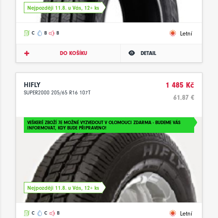
Nejpozději 11.8. u Vás, 12+ ks
Letní
C
B
B
DO KOŠÍKU
DETAIL
HIFLY
1 485 Kč
SUPER2000 205/65 R16 107T
61.87 €
VEŠKERÉ ZBOŽÍ JE MOŽNÉ VYZVEDOUT V OLOMOUCI ZDARMA - BUDEME VÁS
INFORMOVAT, KDY BUDE PŘIPRAVENO!
Nejpozději 11.8. u Vás, 12+ ks
Letní
C
C
B