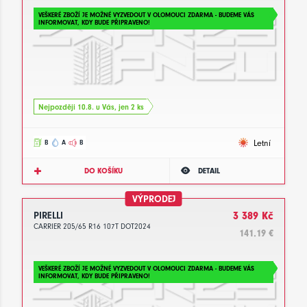
VEŠKERÉ ZBOŽÍ JE MOŽNÉ VYZVEDOUT V OLOMOUCI ZDARMA - BUDEME VÁS
INFORMOVAT, KDY BUDE PŘIPRAVENO!
Nejpozději 10.8. u Vás, jen 2 ks
Letní
B
A
B
DO KOŠÍKU
DETAIL
VÝPRODEJ
PIRELLI
3 389 Kč
CARRIER 205/65 R16 107T DOT2024
141.19 €
VEŠKERÉ ZBOŽÍ JE MOŽNÉ VYZVEDOUT V OLOMOUCI ZDARMA - BUDEME VÁS
INFORMOVAT, KDY BUDE PŘIPRAVENO!