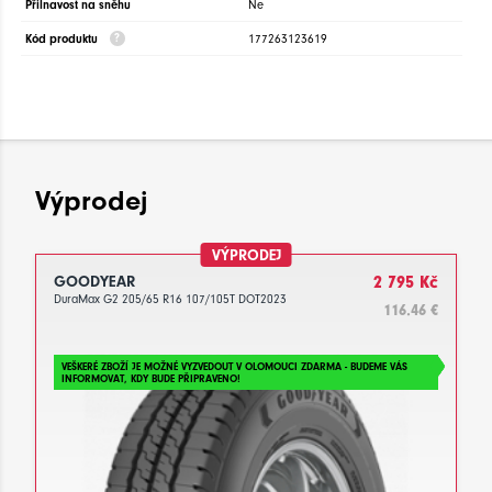
Přilnavost na sněhu
Ne
Kód produktu
177263123619
Výprodej
VÝPRODEJ
GOODYEAR
2 795 Kč
DuraMax G2 205/65 R16 107/105T DOT2023
116.46 €
VEŠKERÉ ZBOŽÍ JE MOŽNÉ VYZVEDOUT V OLOMOUCI ZDARMA - BUDEME VÁS
INFORMOVAT, KDY BUDE PŘIPRAVENO!