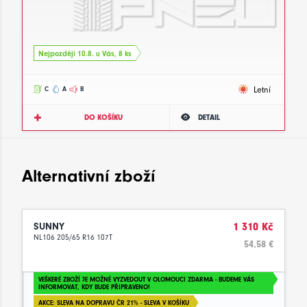
Nejpozději 10.8. u Vás, 8 ks
Letní
C
A
B
DO KOŠÍKU
DETAIL
Alternativní zboží
SUNNY
1 310 Kč
NL106 205/65 R16 107T
54.58 €
VEŠKERÉ ZBOŽÍ JE MOŽNÉ VYZVEDOUT V OLOMOUCI ZDARMA - BUDEME VÁS
INFORMOVAT, KDY BUDE PŘIPRAVENO!
AKCE: SLEVA NA DOPRAVU ČR 21% - SLEVA V KOŠÍKU