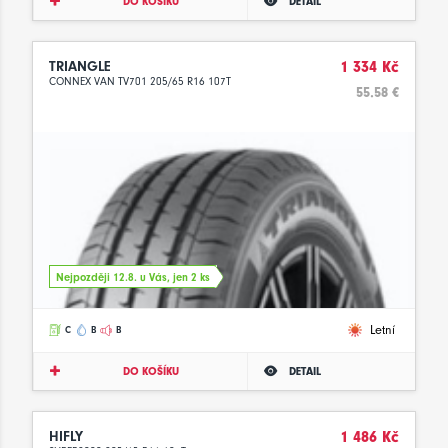
DO KOŠÍKU
DETAIL
TRIANGLE
1 334 Kč
CONNEX VAN TV701 205/65 R16 107T
55.58 €
Nejpozději 12.8. u Vás, jen 2 ks
Letní
C
B
B
DO KOŠÍKU
DETAIL
HIFLY
1 486 Kč