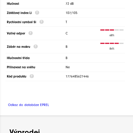
Hlučnost
72 dB
Zátěžový index Li
107/105
Rychlostní symbol Si
T
Valivý odpor
C
68%
Záběr na mokru
B
84%
Hlučnostní třída
B
Přilnavost na sněhu
Ne
Kód produktu
1776485627446
Odkaz do databáze EPREL
Výprodej