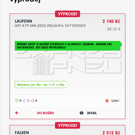
VÝPRODEJ
LAUFENN
2 140 Kč
LV01 X FIT VAN (2023) 205/65 R16 107T DOT2023
89.16 €
VEŠKERÉ ZBOŽÍ JE MOŽNÉ VYZVEDOUT V OLOMOUCI ZDARMA - BUDEME VÁS
INFORMOVAT, KDY BUDE PŘIPRAVENO!
Skladem jen 2ks - do 11.8. u Vás
Letní
D
C
A
DO KOŠÍKU
DETAIL
VÝPRODEJ
FALKEN
2 512 Kč