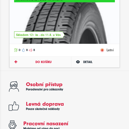
Skladem 12+ ks - do 11.8. u Vás
Letní
D
B
B
DO KOŠÍKU
DETAIL
Osobní přístup
Poradenství pro zákazníky
Levná doprava
Pouze skutečné náklady
Pracovní nasazení
Makáme od rána do noci