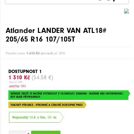
Atlander LANDER VAN ATL18#
205/65 R16 107/105T
1 612 Kč
Původní cena:
(67.16 €)
vč. DPH
DOSTUPNOST 1
1 310 Kč
(54.58 €)
Cena vč. DPH
ušetříte 19%
VEŠKERÉ ZBOŽÍ JE MOŽNÉ VYZVEDOUT V OLOMOUCI ZDARMA - BUDEME VÁS INFORMOVAT,
KDY BUDE PŘIPRAVENO!
THAJSKÝ VÝROBCE - VÝKONNÉ A CENOVĚ DOSTUPNÉ PNEU
Nejpozději 13.8. u Vás, 12+ ks
+