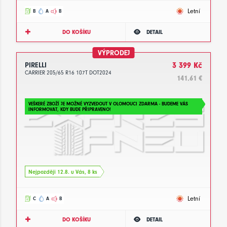
Letní
B
A
B
DO KOŠÍKU
DETAIL
VÝPRODEJ
PIRELLI
3 399 Kč
CARRIER 205/65 R16 107T DOT2024
141.61 €
VEŠKERÉ ZBOŽÍ JE MOŽNÉ VYZVEDOUT V OLOMOUCI ZDARMA - BUDEME VÁS
INFORMOVAT, KDY BUDE PŘIPRAVENO!
Nejpozději 12.8. u Vás, 8 ks
Letní
C
A
B
DO KOŠÍKU
DETAIL