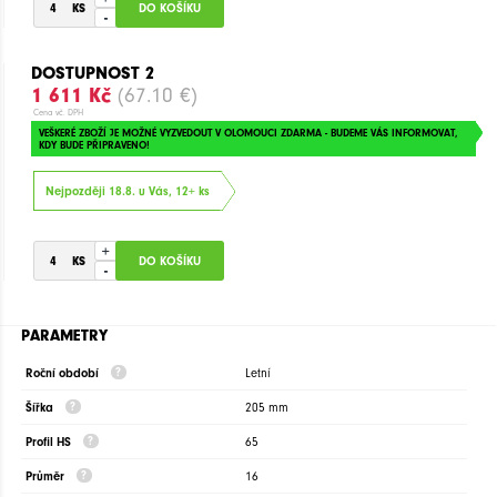
-
DOSTUPNOST 2
1 611 Kč
(67.10 €)
Cena vč. DPH
VEŠKERÉ ZBOŽÍ JE MOŽNÉ VYZVEDOUT V OLOMOUCI ZDARMA - BUDEME VÁS INFORMOVAT,
KDY BUDE PŘIPRAVENO!
Nejpozději 18.8. u Vás, 12+ ks
+
-
PARAMETRY
Roční období
Letní
Šířka
205 mm
Profil HS
65
Průměr
16