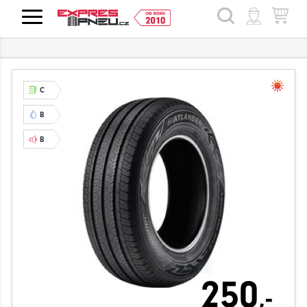
HLEDAT
C
B
B
250
,-