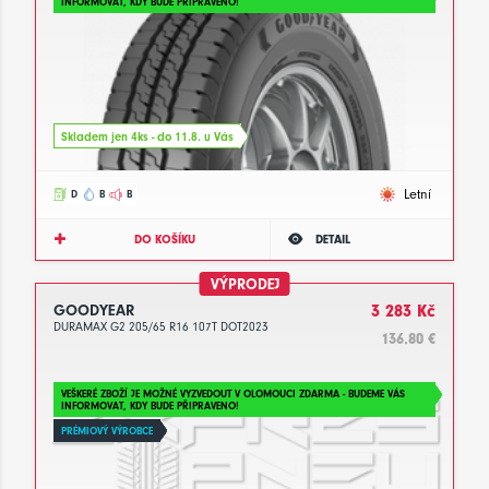
INFORMOVAT, KDY BUDE PŘIPRAVENO!
Skladem jen 4ks - do 11.8. u Vás
Letní
D
B
B
DO KOŠÍKU
DETAIL
VÝPRODEJ
GOODYEAR
3 283 Kč
DURAMAX G2 205/65 R16 107T DOT2023
136.80 €
VEŠKERÉ ZBOŽÍ JE MOŽNÉ VYZVEDOUT V OLOMOUCI ZDARMA - BUDEME VÁS
INFORMOVAT, KDY BUDE PŘIPRAVENO!
PRÉMIOVÝ VÝROBCE