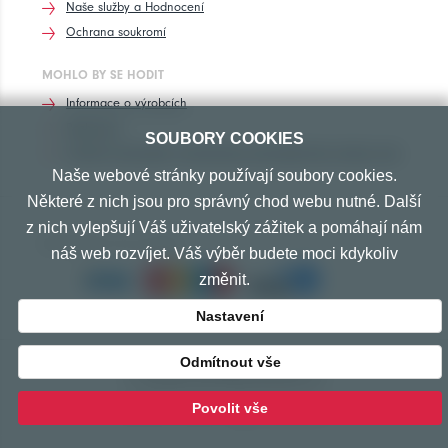
Naše služby a Hodnocení
Ochrana soukromí
MOHLO BY SE HODIT
Informace o výrobcích
Rozhovory
SOUBORY COOKIES
Značení pneumatik, homologace pneumatik dle výrobců vozů
Naše webové stránky používají soubory cookies.
Některé z nich jsou pro správný chod webu nutné. Další
z nich vylepšují Váš uživatelský zážitek a pomáhají nám
PŘIJÍMÁME TYTO PLATBY
náš web rozvíjet. Váš výběr budete moci kdykoliv
změnit.
Nastavení
Odmítnout vše
© Copyright 2010-2026 Exprespneu.cz
vytvořeno s láskou
www.izon.cz
Povolit vše