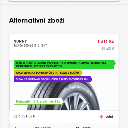
Alternativní zboží
SUNNY
1 311 Kč
NL106 205/65 R16 107T
54.62 €
VEŠKERÉ ZBOŽÍ JE MOŽNÉ VYZVEDOUT V OLOMOUCI ZDARMA - BUDEME VÁS
INFORMOVAT, KDY BUDE PŘIPRAVENO!
AKCE: SLEVA NA DOPRAVU ČR 21% - SLEVA V KOŠÍKU
SLEVA NA DOPRAVU OSOBNÍ PNEU A DISKY SLOVENSKO 20%
Nejpozději 13.8. u Vás, jen 2 ks
Letní
C
B
B