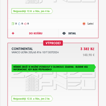
Nejpozději 12.8. u Vás, jen 4 ks
Letní
D
B
B
DO KOŠÍKU
DETAIL
VÝPRODEJ
CONTINENTAL
3 382 Kč
VANCO ULTRA 205/65 R16 107T DOT2024
140.90 €
VEŠKERÉ ZBOŽÍ JE MOŽNÉ VYZVEDOUT V OLOMOUCI ZDARMA - BUDEME VÁS
INFORMOVAT, KDY BUDE PŘIPRAVENO!
Nejpozději 12.8. u Vás, jen 2 ks