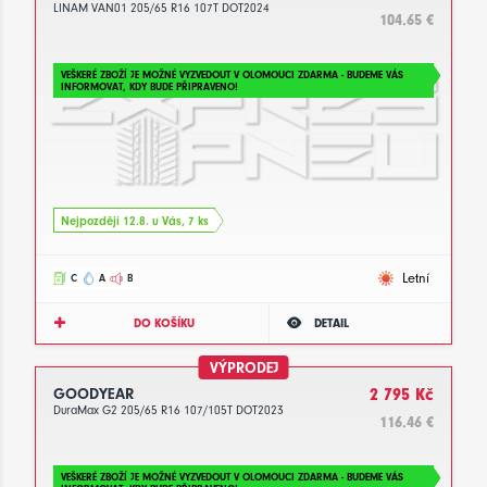
LINAM VAN01 205/65 R16 107T DOT2024
104.65 €
VEŠKERÉ ZBOŽÍ JE MOŽNÉ VYZVEDOUT V OLOMOUCI ZDARMA - BUDEME VÁS
INFORMOVAT, KDY BUDE PŘIPRAVENO!
Nejpozději 12.8. u Vás, 7 ks
Letní
C
A
B
DO KOŠÍKU
DETAIL
VÝPRODEJ
GOODYEAR
2 795 Kč
DuraMax G2 205/65 R16 107/105T DOT2023
116.46 €
VEŠKERÉ ZBOŽÍ JE MOŽNÉ VYZVEDOUT V OLOMOUCI ZDARMA - BUDEME VÁS