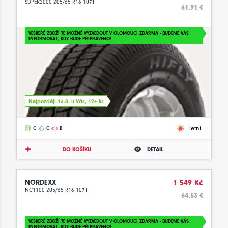
SUPER2000 205/65 R16 107T
61.91 €
VEŠKERÉ ZBOŽÍ JE MOŽNÉ VYZVEDOUT V OLOMOUCI ZDARMA - BUDEME VÁS
INFORMOVAT, KDY BUDE PŘIPRAVENO!
Nejpozději 13.8. u Vás, 12+ ks
Letní
C
C
B
DO KOŠÍKU
DETAIL
NORDEXX
1 549 Kč
NC1100 205/65 R16 107T
64.53 €
VEŠKERÉ ZBOŽÍ JE MOŽNÉ VYZVEDOUT V OLOMOUCI ZDARMA - BUDEME VÁS
INFORMOVAT, KDY BUDE PŘIPRAVENO!