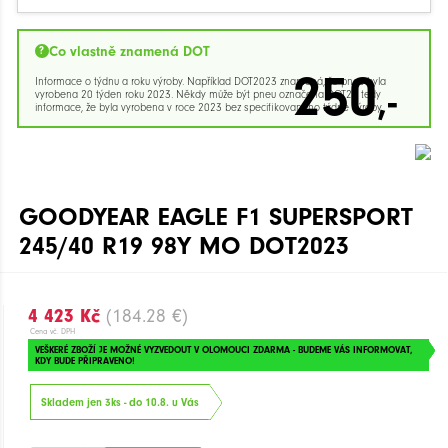
Co vlastně znamená DOT
250
Informace o týdnu a roku výroby. Například DOT2023 znamená, že pneu byla
,-
vyrobena 20 týden roku 2023. Někdy může být pneu označena DOT23 tedy
informace, že byla vyrobena v roce 2023 bez specifikovaného týdne výroby.
GOODYEAR EAGLE F1 SUPERSPORT
245/40 R19 98Y MO DOT2023
4 423 Kč
(184.28 €)
Cena vč. DPH
VEŠKERÉ ZBOŽÍ JE MOŽNÉ VYZVEDOUT V OLOMOUCI ZDARMA - BUDEME VÁS INFORMOVAT,
KDY BUDE PŘIPRAVENO!
Skladem jen 3ks - do 10.8. u Vás