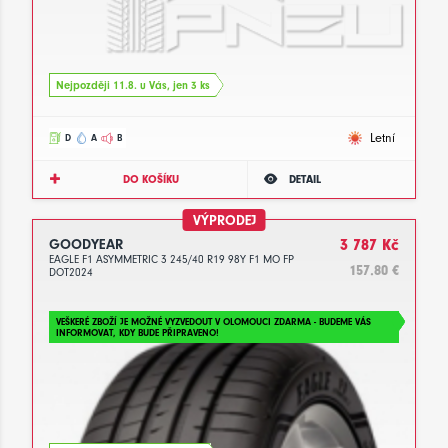
Nejpozději 11.8. u Vás, jen 3 ks
Letní
D
A
B
DO KOŠÍKU
DETAIL
VÝPRODEJ
GOODYEAR
3 787 Kč
EAGLE F1 ASYMMETRIC 3 245/40 R19 98Y F1 MO FP
157.80 €
DOT2024
VEŠKERÉ ZBOŽÍ JE MOŽNÉ VYZVEDOUT V OLOMOUCI ZDARMA - BUDEME VÁS
INFORMOVAT, KDY BUDE PŘIPRAVENO!