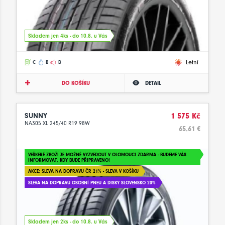
Skladem jen 4ks - do 10.8. u Vás
Letní
C
B
B
DO KOŠÍKU
DETAIL
SUNNY
1 575 Kč
NA305 XL 245/40 R19 98W
65.61 €
VEŠKERÉ ZBOŽÍ JE MOŽNÉ VYZVEDOUT V OLOMOUCI ZDARMA - BUDEME VÁS
INFORMOVAT, KDY BUDE PŘIPRAVENO!
AKCE: SLEVA NA DOPRAVU ČR 21% - SLEVA V KOŠÍKU
SLEVA NA DOPRAVU OSOBNÍ PNEU A DISKY SLOVENSKO 20%
Skladem jen 2ks - do 10.8. u Vás