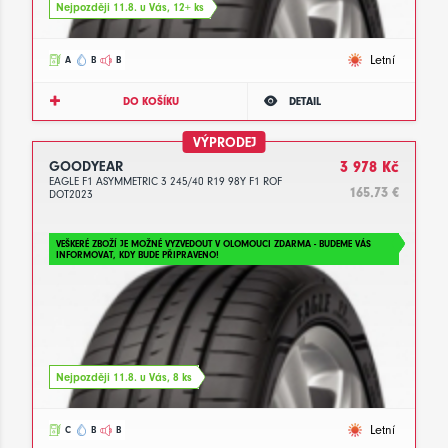
Nejpozději 11.8. u Vás, 12+ ks
Letní
A
B
B
DO KOŠÍKU
DETAIL
VÝPRODEJ
GOODYEAR
3 978 Kč
EAGLE F1 ASYMMETRIC 3 245/40 R19 98Y F1 ROF
165.73 €
DOT2023
VEŠKERÉ ZBOŽÍ JE MOŽNÉ VYZVEDOUT V OLOMOUCI ZDARMA - BUDEME VÁS
INFORMOVAT, KDY BUDE PŘIPRAVENO!
Nejpozději 11.8. u Vás, 8 ks
Letní
C
B
B