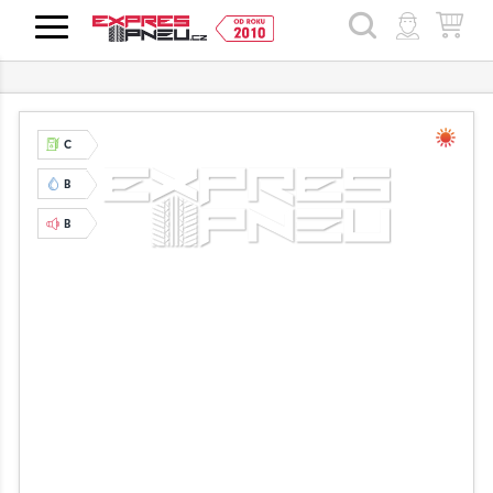
HLEDAT
C
B
B