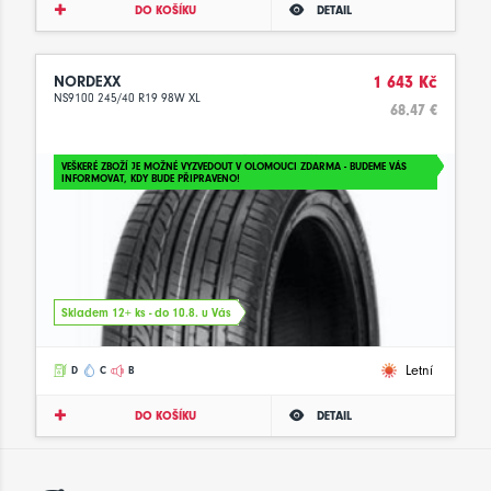
DO KOŠÍKU
DETAIL
NORDEXX
1 643 Kč
NS9100 245/40 R19 98W XL
68.47 €
VEŠKERÉ ZBOŽÍ JE MOŽNÉ VYZVEDOUT V OLOMOUCI ZDARMA - BUDEME VÁS
INFORMOVAT, KDY BUDE PŘIPRAVENO!
Skladem 12+ ks - do 10.8. u Vás
Letní
D
C
B
DO KOŠÍKU
DETAIL