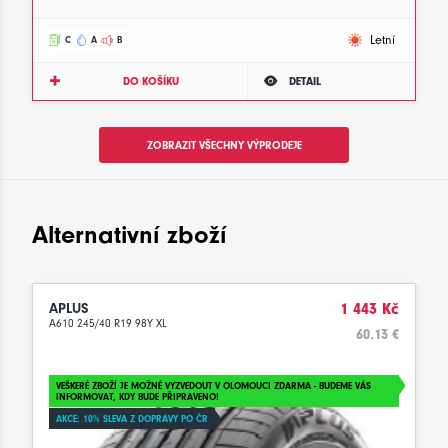
Letní
C
A
B
DO KOŠÍKU
DETAIL
ZOBRAZIT VŠECHNY VÝPRODEJE
Alternativní zboží
APLUS
1 443 Kč
A610 245/40 R19 98Y XL
60.13 €
VEŠKERÉ ZBOŽÍ JE MOŽNÉ VYZVEDOUT V OLOMOUCI ZDARMA - BUDEME VÁS
INFORMOVAT, KDY BUDE PŘIPRAVENO!
AKCE: 10% SLEVA Z DOPRAVY PO ČR