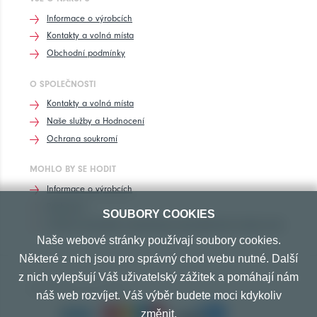
Informace o výrobcích
Kontakty a volná místa
Obchodní podmínky
O SPOLEČNOSTI
Kontakty a volná místa
Naše služby a Hodnocení
Ochrana soukromí
MOHLO BY SE HODIT
Informace o výrobcích
Rozhovory
SOUBORY COOKIES
Značení pneumatik, homologace pneumatik dle výrobců vozů
Naše webové stránky používají soubory cookies.
Některé z nich jsou pro správný chod webu nutné. Další
z nich vylepšují Váš uživatelský zážitek a pomáhají nám
PŘIJÍMÁME TYTO PLATBY
náš web rozvíjet. Váš výběr budete moci kdykoliv
změnit.