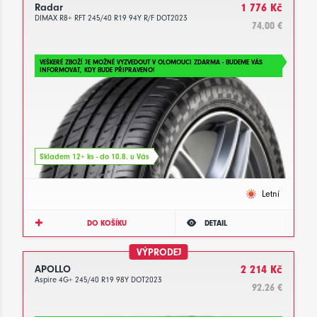
Radar
1 776 Kč
DIMAX R8+ RFT 245/40 R19 94Y R/F DOT2023
74.00 €
VEŠKERÉ ZBOŽÍ JE MOŽNÉ VYZVEDOUT V OLOMOUCI ZDARMA - BUDEME VÁS
INFORMOVAT, KDY BUDE PŘIPRAVENO!
Skladem 12+ ks - do 10.8. u Vás
Letní
DO KOŠÍKU
DETAIL
VÝPRODEJ
APOLLO
2 214 Kč
Aspire 4G+ 245/40 R19 98Y DOT2023
92.26 €