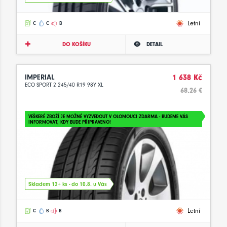
Letní
C
C
B
DO KOŠÍKU
DETAIL
IMPERIAL
1 638 Kč
ECO SPORT 2 245/40 R19 98Y XL
68.26 €
VEŠKERÉ ZBOŽÍ JE MOŽNÉ VYZVEDOUT V OLOMOUCI ZDARMA - BUDEME VÁS
INFORMOVAT, KDY BUDE PŘIPRAVENO!
Skladem 12+ ks - do 10.8. u Vás
Letní
C
B
B