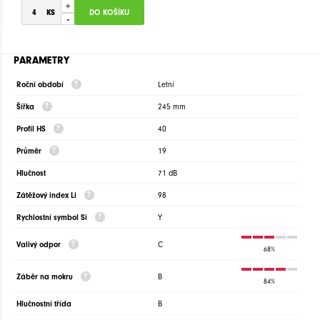
+
-
PARAMETRY
Roční období
Letní
Šířka
245 mm
Profil HS
40
Průměr
19
Hlučnost
71 dB
Zátěžový index Li
98
Rychlostní symbol Si
Y
Valivý odpor
C
68%
Záběr na mokru
B
84%
Hlučnostní třída
B