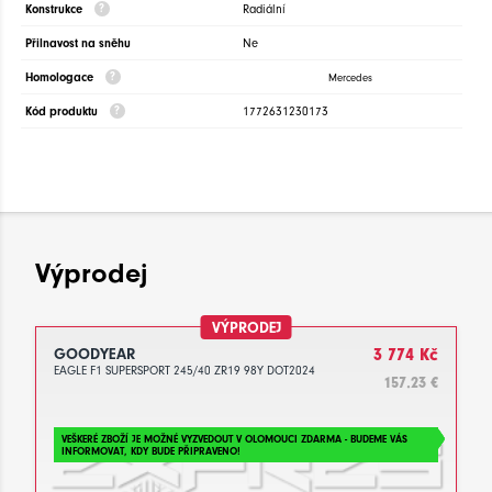
Konstrukce
Radiální
Přilnavost na sněhu
Ne
Homologace
Mercedes
Kód produktu
1772631230173
Výprodej
VÝPRODEJ
GOODYEAR
3 774 Kč
EAGLE F1 SUPERSPORT 245/40 ZR19 98Y DOT2024
157.23 €
VEŠKERÉ ZBOŽÍ JE MOŽNÉ VYZVEDOUT V OLOMOUCI ZDARMA - BUDEME VÁS
INFORMOVAT, KDY BUDE PŘIPRAVENO!