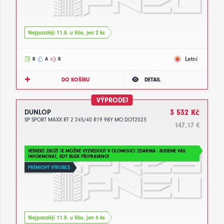
Nejpozději 11.8. u Vás, jen 2 ks
Letní
B
A
B
DO KOŠÍKU
DETAIL
VÝPRODEJ
DUNLOP
3 532 Kč
SP SPORT MAXX RT 2 245/40 R19 98Y MO DOT2023
147.17 €
VEŠKERÉ ZBOŽÍ JE MOŽNÉ VYZVEDOUT V OLOMOUCI ZDARMA - BUDEME VÁS
INFORMOVAT, KDY BUDE PŘIPRAVENO!
PRÉMIOVÝ VÝROBCE
Nejpozději 11.8. u Vás, jen 3 ks