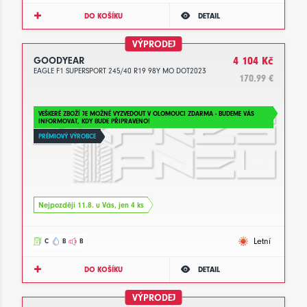
DO KOŠÍKU
DETAIL
VÝPRODEJ
GOODYEAR
4 104 Kč
EAGLE F1 SUPERSPORT 245/40 R19 98Y MO DOT2023
170.99 €
VEŠKERÉ ZBOŽÍ JE MOŽNÉ VYZVEDOUT V OLOMOUCI ZDARMA - BUDEME VÁS
INFORMOVAT, KDY BUDE PŘIPRAVENO!
PRÉMIOVÝ VÝROBCE
Nejpozději 11.8. u Vás, jen 4 ks
Letní
C
B
B
DO KOŠÍKU
DETAIL
VÝPRODEJ