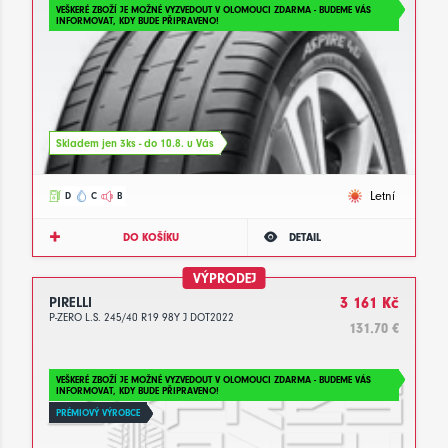
VEŠKERÉ ZBOŽÍ JE MOŽNÉ VYZVEDOUT V OLOMOUCI ZDARMA - BUDEME VÁS
INFORMOVAT, KDY BUDE PŘIPRAVENO!
Skladem jen 3ks - do 10.8. u Vás
Letní
D
C
B
DO KOŠÍKU
DETAIL
VÝPRODEJ
PIRELLI
3 161 Kč
P-ZERO L.S. 245/40 R19 98Y J DOT2022
131.70 €
VEŠKERÉ ZBOŽÍ JE MOŽNÉ VYZVEDOUT V OLOMOUCI ZDARMA - BUDEME VÁS
INFORMOVAT, KDY BUDE PŘIPRAVENO!
PRÉMIOVÝ VÝROBCE