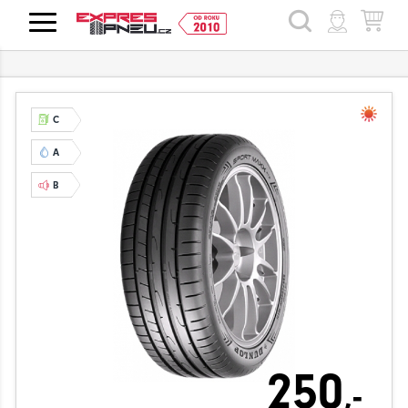
HLEDAT
C
A
B
250
,-