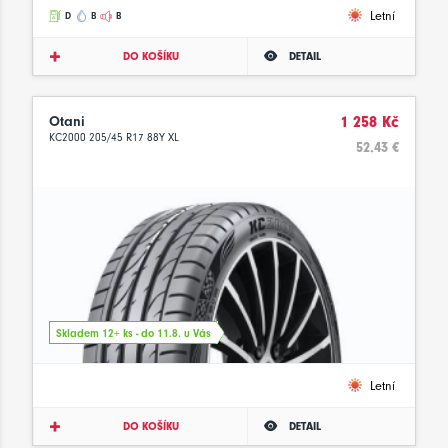
Letní
D
B
B
DO KOŠÍKU
DETAIL
Otani
1 258 Kč
KC2000 205/45 R17 88Y XL
52.43 €
Skladem 12+ ks - do 11.8. u Vás
Letní
DO KOŠÍKU
DETAIL