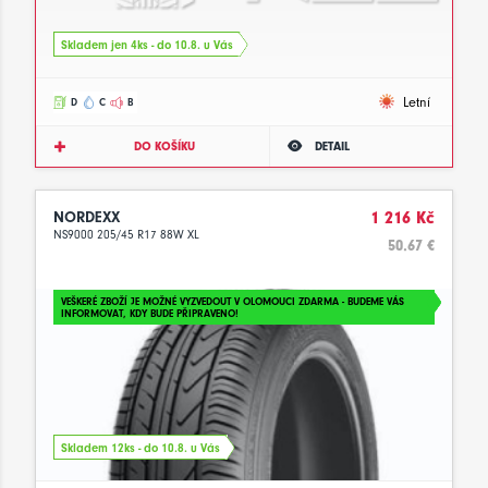
Skladem jen 4ks - do 10.8. u Vás
Letní
D
C
B
DO KOŠÍKU
DETAIL
NORDEXX
1 216 Kč
NS9000 205/45 R17 88W XL
50.67 €
VEŠKERÉ ZBOŽÍ JE MOŽNÉ VYZVEDOUT V OLOMOUCI ZDARMA - BUDEME VÁS
INFORMOVAT, KDY BUDE PŘIPRAVENO!
Skladem 12ks - do 10.8. u Vás