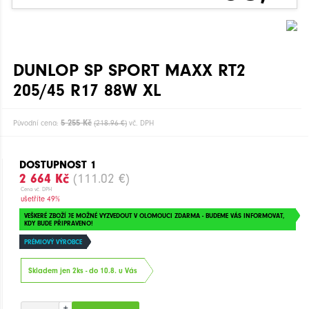
DUNLOP SP SPORT MAXX RT2
205/45 R17 88W XL
5 255 Kč
Původní cena:
(218.96 €)
vč. DPH
DOSTUPNOST 1
2 664 Kč
(111.02 €)
Cena vč. DPH
ušetříte 49%
VEŠKERÉ ZBOŽÍ JE MOŽNÉ VYZVEDOUT V OLOMOUCI ZDARMA - BUDEME VÁS INFORMOVAT,
KDY BUDE PŘIPRAVENO!
PRÉMIOVÝ VÝROBCE
Skladem jen 2ks - do 10.8. u Vás
+