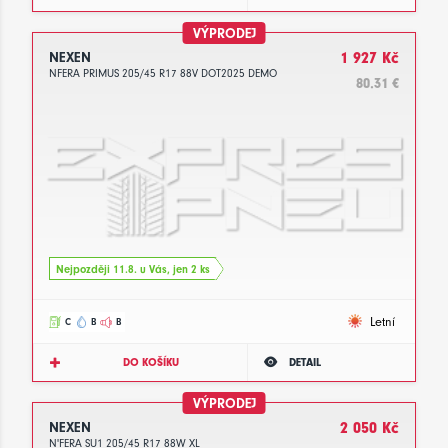
VÝPRODEJ
NEXEN
1 927 Kč
NFERA PRIMUS 205/45 R17 88V DOT2025 DEMO
80.31 €
Nejpozději 11.8. u Vás, jen 2 ks
Letní
C
B
B
DO KOŠÍKU
DETAIL
VÝPRODEJ
NEXEN
2 050 Kč
N'FERA SU1 205/45 R17 88W XL