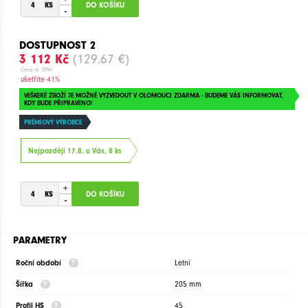
-
DOSTUPNOST 2
3 112 Kč
(129.67 €)
Cena vč. DPH
ušetříte 41%
VEŠKERÉ ZBOŽÍ JE MOŽNÉ VYZVEDOUT V OLOMOUCI ZDARMA - BUDEME VÁS INFORMOVAT,
KDY BUDE PŘIPRAVENO!
PRÉMIOVÝ VÝROBCE
Nejpozději 17.8. u Vás, 8 ks
+
-
PARAMETRY
Roční období
Letní
Šířka
205 mm
Profil HS
45