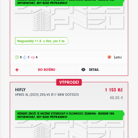
INFORMOVAT, KDY BUDE PŘIPRAVENO!
Nejpozději 11.8. u Vás, jen 3 ks
Letní
B
C
A
DO KOŠÍKU
DETAIL
VÝPRODEJ
HIFLY
1 153 Kč
HF805 XL (2023) 205/45 R17 88W DOT2023
48.05 €
VEŠKERÉ ZBOŽÍ JE MOŽNÉ VYZVEDOUT V OLOMOUCI ZDARMA - BUDEME VÁS
INFORMOVAT, KDY BUDE PŘIPRAVENO!