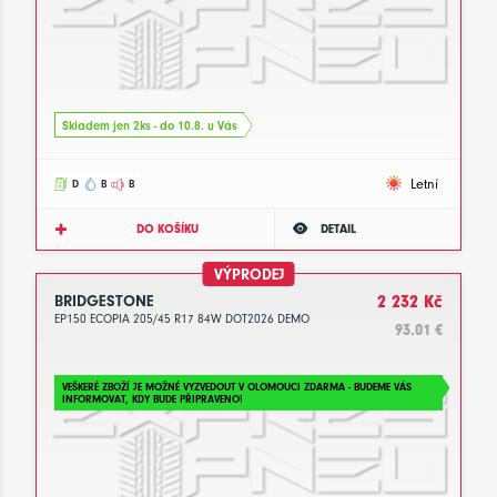
Skladem jen 2ks - do 10.8. u Vás
Letní
D
B
B
DO KOŠÍKU
DETAIL
VÝPRODEJ
BRIDGESTONE
2 232 Kč
EP150 ECOPIA 205/45 R17 84W DOT2026 DEMO
93.01 €
VEŠKERÉ ZBOŽÍ JE MOŽNÉ VYZVEDOUT V OLOMOUCI ZDARMA - BUDEME VÁS
INFORMOVAT, KDY BUDE PŘIPRAVENO!