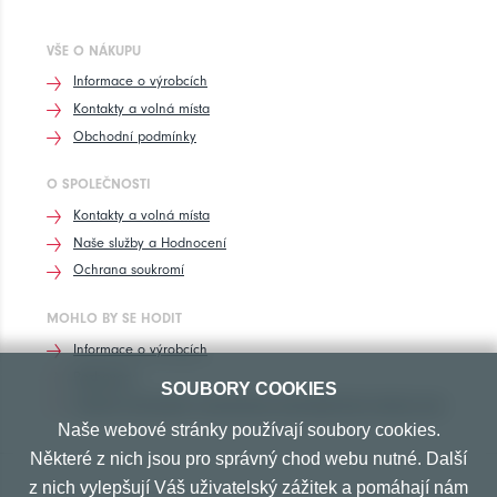
VŠE O NÁKUPU
Informace o výrobcích
Kontakty a volná místa
Obchodní podmínky
O SPOLEČNOSTI
Kontakty a volná místa
Naše služby a Hodnocení
Ochrana soukromí
MOHLO BY SE HODIT
Informace o výrobcích
Rozhovory
SOUBORY COOKIES
Značení pneumatik, homologace pneumatik dle výrobců vozů
Naše webové stránky používají soubory cookies.
Některé z nich jsou pro správný chod webu nutné. Další
z nich vylepšují Váš uživatelský zážitek a pomáhají nám