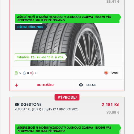
85.41 €
VEŠKERÉ ZBOŽÍ JE MOŽNÉ VYZVEDOUT V OLOMOUCI ZDARMA - BUDEME VÁS
INFORMOVAT, KDY BUDE PŘIPRAVENO!
STŘEDNÍ TŘÍDA PNEU
Skladem 12+ ks - do 10.8. u Vás
Letní
C
B
B
DO KOŠÍKU
DETAIL
VÝPRODEJ
BRIDGESTONE
2 181 Kč
RE050A* XL (2023) 205/45 R17 88V DOT2023
90.88 €
VEŠKERÉ ZBOŽÍ JE MOŽNÉ VYZVEDOUT V OLOMOUCI ZDARMA - BUDEME VÁS
INFORMOVAT, KDY BUDE PŘIPRAVENO!