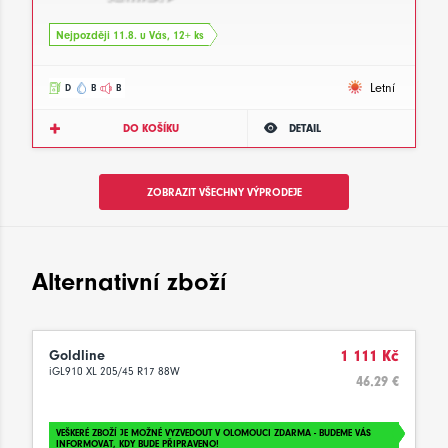
Nejpozději 11.8. u Vás, 12+ ks
Letní
D
B
B
DO KOŠÍKU
DETAIL
ZOBRAZIT VŠECHNY VÝPRODEJE
Alternativní zboží
Goldline
1 111 Kč
iGL910 XL 205/45 R17 88W
46.29 €
VEŠKERÉ ZBOŽÍ JE MOŽNÉ VYZVEDOUT V OLOMOUCI ZDARMA - BUDEME VÁS
INFORMOVAT, KDY BUDE PŘIPRAVENO!