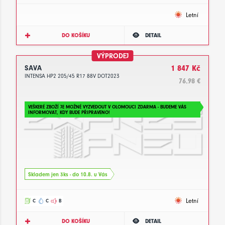
Letní
DO KOŠÍKU
DETAIL
VÝPRODEJ
SAVA
1 847 Kč
INTENSA HP2 205/45 R17 88V DOT2023
76.98 €
VEŠKERÉ ZBOŽÍ JE MOŽNÉ VYZVEDOUT V OLOMOUCI ZDARMA - BUDEME VÁS
INFORMOVAT, KDY BUDE PŘIPRAVENO!
Skladem jen 3ks - do 10.8. u Vás
Letní
C
C
B
DO KOŠÍKU
DETAIL