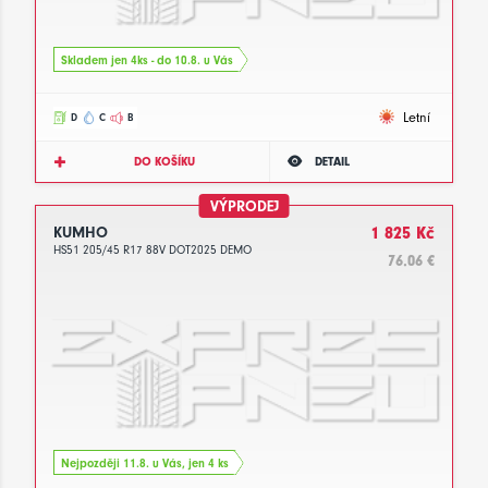
Skladem jen 4ks - do 10.8. u Vás
Letní
D
C
B
DO KOŠÍKU
DETAIL
VÝPRODEJ
KUMHO
1 825 Kč
HS51 205/45 R17 88V DOT2025 DEMO
76.06 €
Nejpozději 11.8. u Vás, jen 4 ks