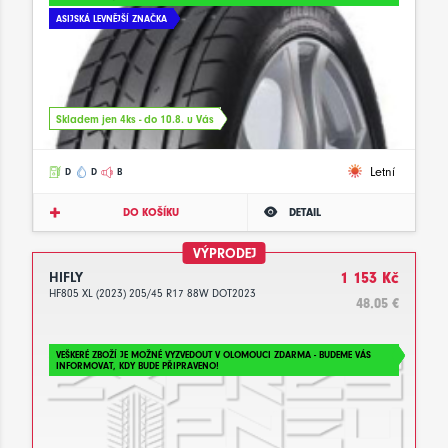
ASIJSKÁ LEVNĚJŠÍ ZNAČKA
Skladem jen 4ks - do 10.8. u Vás
Letní
D
D
B
DO KOŠÍKU
DETAIL
VÝPRODEJ
HIFLY
1 153 Kč
HF805 XL (2023) 205/45 R17 88W DOT2023
48.05 €
VEŠKERÉ ZBOŽÍ JE MOŽNÉ VYZVEDOUT V OLOMOUCI ZDARMA - BUDEME VÁS
INFORMOVAT, KDY BUDE PŘIPRAVENO!