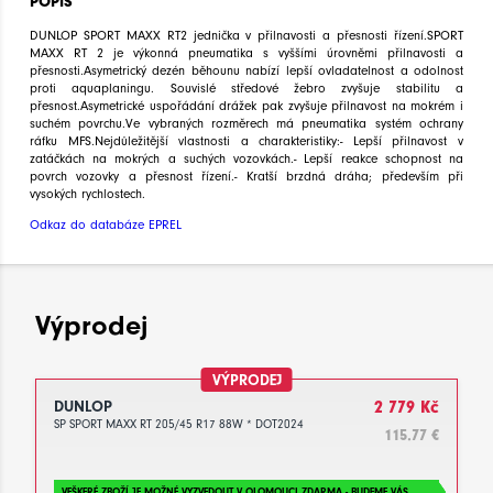
POPIS
DUNLOP SPORT MAXX RT2 jednička v přilnavosti a přesnosti řízení.SPORT
MAXX RT 2 je výkonná pneumatika s vyššími úrovněmi přilnavosti a
přesnosti.Asymetrický dezén běhounu nabízí lepší ovladatelnost a odolnost
proti aquaplaningu. Souvislé středové žebro zvyšuje stabilitu a
přesnost.Asymetrické uspořádání drážek pak zvyšuje přilnavost na mokrém i
suchém povrchu.Ve vybraných rozměrech má pneumatika systém ochrany
ráfku MFS.Nejdůležitější vlastnosti a charakteristiky:- Lepší přilnavost v
zatáčkách na mokrých a suchých vozovkách.- Lepší reakce schopnost na
povrch vozovky a přesnost řízení.- Kratší brzdná dráha; především při
vysokých rychlostech.
Odkaz do databáze EPREL
Výprodej
VÝPRODEJ
DUNLOP
2 779 Kč
SP SPORT MAXX RT 205/45 R17 88W * DOT2024
115.77 €
VEŠKERÉ ZBOŽÍ JE MOŽNÉ VYZVEDOUT V OLOMOUCI ZDARMA - BUDEME VÁS