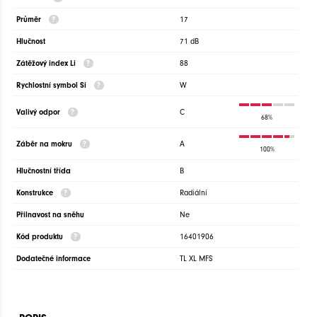
Průměr
17
Hlučnost
71 dB
Zátěžový index Li
88
Rychlostní symbol Si
W
Valivý odpor
C
68%
Záběr na mokru
A
100%
Hlučnostní třída
B
Konstrukce
Radiální
Přilnavost na sněhu
Ne
Kód produktu
16401906
Dodatečné informace
TL XL MFS