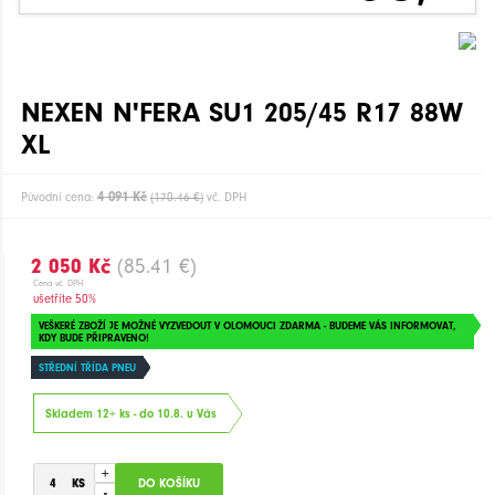
NEXEN N'FERA SU1 205/45 R17 88W
XL
4 091 Kč
Původní cena:
(170.46 €)
vč. DPH
2 050 Kč
(85.41 €)
Cena vč. DPH
ušetříte 50%
VEŠKERÉ ZBOŽÍ JE MOŽNÉ VYZVEDOUT V OLOMOUCI ZDARMA - BUDEME VÁS INFORMOVAT,
KDY BUDE PŘIPRAVENO!
STŘEDNÍ TŘÍDA PNEU
Skladem 12+ ks - do 10.8. u Vás
+
-