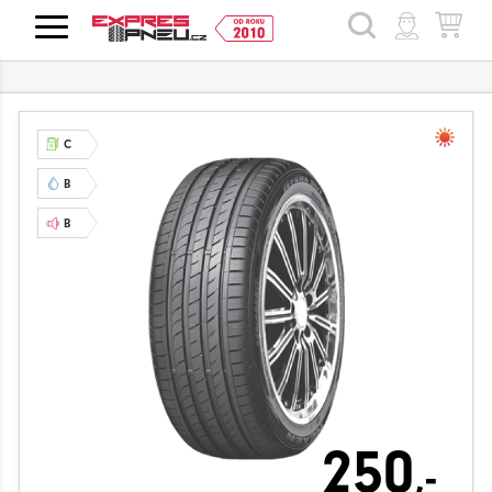
HLEDAT
C
B
B
250
,-