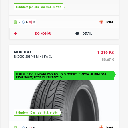
Skladem jen 4ks - do 10.8. u Vás
Letní
D
C
B
DO KOŠÍKU
DETAIL
NORDEXX
1 216 Kč
NS9000 205/45 R17 88W XL
50.67 €
VEŠKERÉ ZBOŽÍ JE MOŽNÉ VYZVEDOUT V OLOMOUCI ZDARMA - BUDEME VÁS
INFORMOVAT, KDY BUDE PŘIPRAVENO!
Skladem 12ks - do 10.8. u Vás
Letní
D
B
B