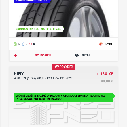
ASIJSKÁ LEVNĚJŠÍ ZNAČKA
Skladem jen 4ks - do 10.8. u Vás
Letní
D
D
B
DO KOŠÍKU
DETAIL
VÝPRODEJ
HIFLY
1 154 Kč
HF805 XL (2023) 205/45 R17 88W DOT2023
48.08 €
VEŠKERÉ ZBOŽÍ JE MOŽNÉ VYZVEDOUT V OLOMOUCI ZDARMA - BUDEME VÁS
INFORMOVAT, KDY BUDE PŘIPRAVENO!