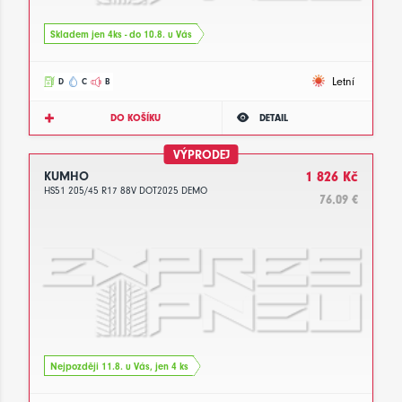
Skladem jen 4ks - do 10.8. u Vás
Letní
D
C
B
DO KOŠÍKU
DETAIL
VÝPRODEJ
KUMHO
1 826 Kč
HS51 205/45 R17 88V DOT2025 DEMO
76.09 €
Nejpozději 11.8. u Vás, jen 4 ks