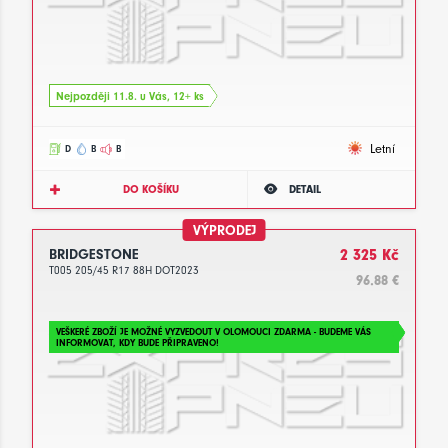
Nejpozději 11.8. u Vás, 12+ ks
Letní
D
B
B
DO KOŠÍKU
DETAIL
VÝPRODEJ
BRIDGESTONE
2 325 Kč
T005 205/45 R17 88H DOT2023
96.88 €
VEŠKERÉ ZBOŽÍ JE MOŽNÉ VYZVEDOUT V OLOMOUCI ZDARMA - BUDEME VÁS
INFORMOVAT, KDY BUDE PŘIPRAVENO!