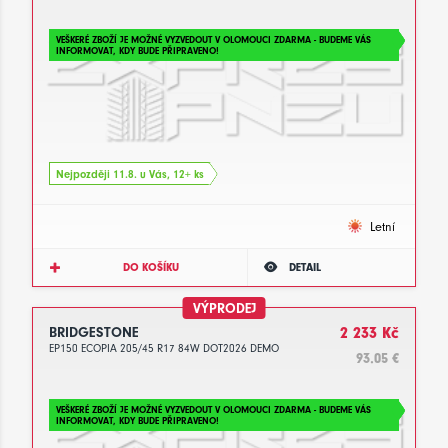
VEŠKERÉ ZBOŽÍ JE MOŽNÉ VYZVEDOUT V OLOMOUCI ZDARMA - BUDEME VÁS
INFORMOVAT, KDY BUDE PŘIPRAVENO!
Nejpozději 11.8. u Vás, 12+ ks
Letní
DO KOŠÍKU
DETAIL
VÝPRODEJ
BRIDGESTONE
2 233 Kč
EP150 ECOPIA 205/45 R17 84W DOT2026 DEMO
93.05 €
VEŠKERÉ ZBOŽÍ JE MOŽNÉ VYZVEDOUT V OLOMOUCI ZDARMA - BUDEME VÁS
INFORMOVAT, KDY BUDE PŘIPRAVENO!