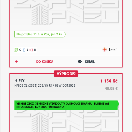
Nejpozději 11.8. u Vás, jen 2 ks
Letní
C
B
B
DO KOŠÍKU
DETAIL
VÝPRODEJ
HIFLY
1 154 Kč
HF805 XL (2023) 205/45 R17 88W DOT2023
48.08 €
VEŠKERÉ ZBOŽÍ JE MOŽNÉ VYZVEDOUT V OLOMOUCI ZDARMA - BUDEME VÁS
INFORMOVAT, KDY BUDE PŘIPRAVENO!