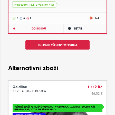
Nejpozději 11.8. u Vás, jen 4 ks
Letní
C
A
B
DO KOŠÍKU
DETAIL
ZOBRAZIT VŠECHNY VÝPRODEJE
Alternativní zboží
Goldline
1 112 Kč
iGL910 XL 205/45 R17 88W
46.32 €
VEŠKERÉ ZBOŽÍ JE MOŽNÉ VYZVEDOUT V OLOMOUCI ZDARMA - BUDEME VÁS
INFORMOVAT, KDY BUDE PŘIPRAVENO!