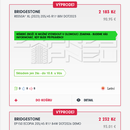
VÝPRODEJ
BRIDGESTONE
2 183 Kč
RE050A* XL (2023) 205/45 R17 88V DOT2023
90.95 €
VEŠKERÉ ZBOŽÍ JE MOŽNÉ VYZVEDOUT V OLOMOUCI ZDARMA - BUDEME VÁS
INFORMOVAT, KDY BUDE PŘIPRAVENO!
Skladem jen 2ks - do 10.8. u Vás
Letní
D
B
B
DO KOŠÍKU
DETAIL
VÝPRODEJ
BRIDGESTONE
2 232 Kč
EP150 ECOPIA 205/45 R17 84W DOT2026 DEMO
93.01 €