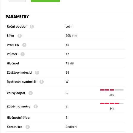
PARAMETRY
Roční období
Letní
Šířka
205 mm
Profil HS
45
Průměr
17
Hlučnost
72 dB
Zátěžový index Li
88
Rychlostní symbol Si
W
Valivý odpor
C
68%
Záběr na mokru
B
84%
Hlučnostní třída
B
Konstrukce
Radiální