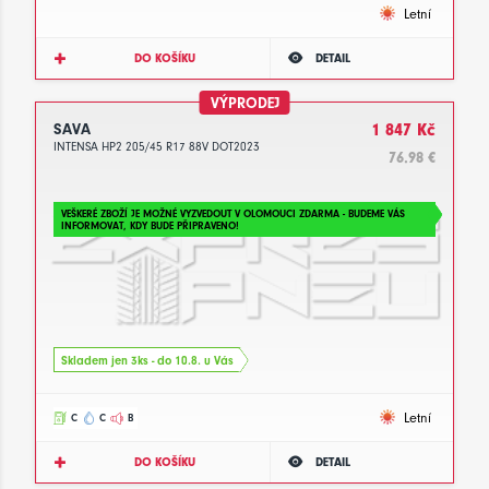
Letní
DO KOŠÍKU
DETAIL
VÝPRODEJ
SAVA
1 847 Kč
INTENSA HP2 205/45 R17 88V DOT2023
76.98 €
VEŠKERÉ ZBOŽÍ JE MOŽNÉ VYZVEDOUT V OLOMOUCI ZDARMA - BUDEME VÁS
INFORMOVAT, KDY BUDE PŘIPRAVENO!
Skladem jen 3ks - do 10.8. u Vás
Letní
C
C
B
DO KOŠÍKU
DETAIL