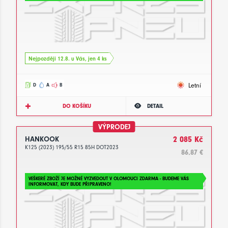
Nejpozději 12.8. u Vás, jen 4 ks
Letní
D
A
B
DO KOŠÍKU
DETAIL
VÝPRODEJ
HANKOOK
2 085 Kč
K125 (2023) 195/55 R15 85H DOT2023
86.87 €
VEŠKERÉ ZBOŽÍ JE MOŽNÉ VYZVEDOUT V OLOMOUCI ZDARMA - BUDEME VÁS
INFORMOVAT, KDY BUDE PŘIPRAVENO!