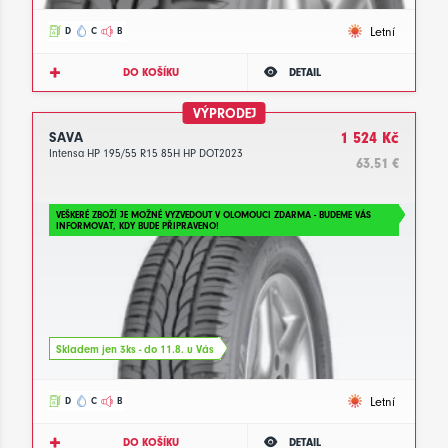
Letní
D
C
B
DO KOŠÍKU
DETAIL
VÝPRODEJ
SAVA
1 524 Kč
Intensa HP 195/55 R15 85H HP DOT2023
63.51 €
VEŠKERÉ ZBOŽÍ JE MOŽNÉ VYZVEDOUT V OLOMOUCI ZDARMA - BUDEME VÁS
INFORMOVAT, KDY BUDE PŘIPRAVENO!
Skladem jen 3ks - do 11.8. u Vás
Letní
D
C
B
DO KOŠÍKU
DETAIL