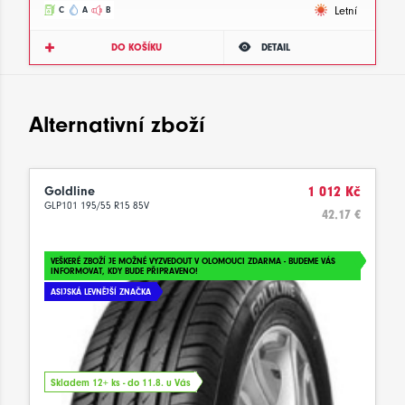
Letní
C
A
B
DO KOŠÍKU
DETAIL
Alternativní zboží
Goldline
1 012 Kč
GLP101 195/55 R15 85V
42.17 €
VEŠKERÉ ZBOŽÍ JE MOŽNÉ VYZVEDOUT V OLOMOUCI ZDARMA - BUDEME VÁS
INFORMOVAT, KDY BUDE PŘIPRAVENO!
ASIJSKÁ LEVNĚJŠÍ ZNAČKA
Skladem 12+ ks - do 11.8. u Vás