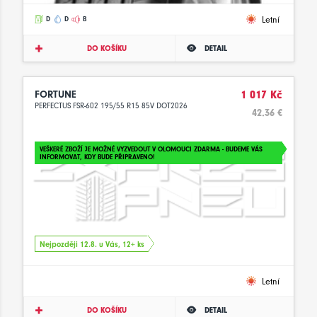
Letní
D
D
B
DO KOŠÍKU
DETAIL
FORTUNE
1 017 Kč
PERFECTUS FSR-602 195/55 R15 85V DOT2026
42.36 €
VEŠKERÉ ZBOŽÍ JE MOŽNÉ VYZVEDOUT V OLOMOUCI ZDARMA - BUDEME VÁS
INFORMOVAT, KDY BUDE PŘIPRAVENO!
Nejpozději 12.8. u Vás, 12+ ks
Letní
DO KOŠÍKU
DETAIL