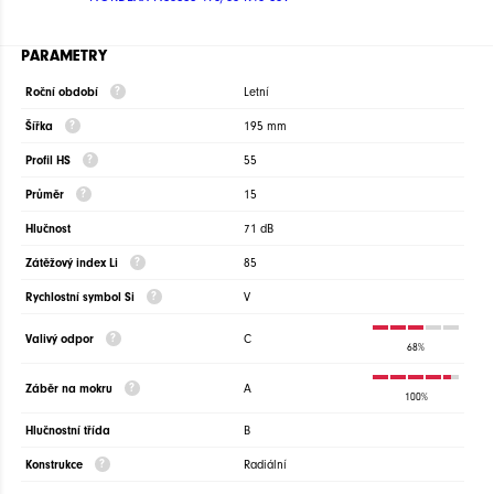
PARAMETRY
Roční období
Letní
Šířka
195 mm
Profil HS
55
Průměr
15
Hlučnost
71 dB
Zátěžový index Li
85
Rychlostní symbol Si
V
Valivý odpor
C
68%
Záběr na mokru
A
100%
Hlučnostní třída
B
Konstrukce
Radiální