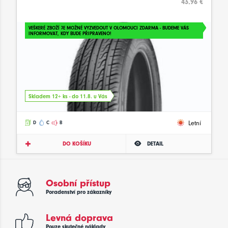
43.96 €
VEŠKERÉ ZBOŽÍ JE MOŽNÉ VYZVEDOUT V OLOMOUCI ZDARMA - BUDEME VÁS
INFORMOVAT, KDY BUDE PŘIPRAVENO!
Skladem 12+ ks - do 11.8. u Vás
Letní
D
C
B
DO KOŠÍKU
DETAIL
Osobní přístup
Poradenství pro zákazníky
Levná doprava
Pouze skutečné náklady