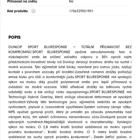
Přilnavost na sněhu
Ne
Kód produktu
1706329051901
POPIS
DUNLOP SPORT BLURESPONSE = TOTÁLNÍ PŘILNAVOST BEZ
KOMPROMISŮ.SPORT BLURESPONSE využívá aerodynamický tvar a
nízkoteplotní směs ke snížení valivého odporu o 30% oproti svým
předchůdcům.Inovativní bloky od Dunlop zkracují brzdnou dráhu na suché i
mokré vozovce. Tyto výjimečně tuhé bloky; navržené pro ostrou jízdu; zvyšují
kontakt s povrchem vozovky při brzdění.Uzavřené ramenní drážky potlačují
emise hluku pro tišší a komfortnější jízdu.SPORT BLURESPONSE má vynikající
výkon na mokru díky použití polymerové směsi pro lepší přilnavost a
ovládání na mokré vozovce. Větší středové drážky na běhounu rychle
odvádějí vodu a tak snižují riziko aquaplaningu.SPORT BLURESPONSE má
Technologii Hybrid Overlay; která snižuje obvodové deformace ve vysokých
rychlostech.Výhody této technologie jsou: výjimečná stabilita ve vysokých
rychlostech; plynulé a rovnoměrné opotřebení.Systém ochrany okraje ráfku:
MFS využívá gumový profil; který je umístěn po obvodu pneumatiky nad
okrajem kola; tím vytváří ochrannou nárazníkovou zónu.Dostupné pouze ve
vybraných rozměrech.Nejdůležitější vlastnosti a charakteristiky:- Vynikající
výkon na mokru. O 2;8 metrů kratší brzdná vzdálenost na mokru oproti
průměru konkurence*.- Kratší brzdná dráha :O 3 metry kratší brzdná
vzdálenost na suchu oproti průměru konkurence*.- Dezén šetřící palivo: o