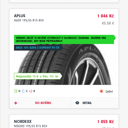
APLUS
1 046 Kč
A609 195/55 R15 85V
43.58 €
VEŠKERÉ ZBOŽÍ JE MOŽNÉ VYZVEDOUT V OLOMOUCI ZDARMA - BUDEME VÁS
INFORMOVAT, KDY BUDE PŘIPRAVENO!
AKCE: 10% SLEVA Z DOPRAVY PO ČR
Nejpozději 13.8. u Vás, 12+ ks
Letní
D
C
B
DO KOŠÍKU
DETAIL
NORDEXX
1 055 Kč
NS5000 195/55 R15 85V