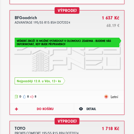
VÝPRODEJ
BFGoodrich
1 637 Kč
ADVANTAGE 195/55 R15 85H DOT2024
68.19 €
VEŠKERÉ ZBOŽÍ JE MOŽNÉ VYZVEDOUT V OLOMOUCI ZDARMA - BUDEME VÁS
INFORMOVAT, KDY BUDE PŘIPRAVENO!
Nejpozději 12.8. u Vás, 12+ ks
Letní
D
B
B
DO KOŠÍKU
DETAIL
VÝPRODEJ
TOYO
1 718 Kč
PROXES COMFORT 195/55 R15 89H DOT2024