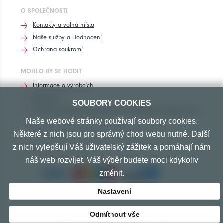
O SPOLEČNOSTI
Kontakty a volná místa
Naše služby a Hodnocení
Ochrana soukromí
MOHLO BY SE HODIT
Informace o výrobcích
Rozhovory
SOUBORY COOKIES
Značení pneumatik, homologace pneumatik dle výrobců vozů
Naše webové stránky používají soubory cookies.
Některé z nich jsou pro správný chod webu nutné. Další
z nich vylepšují Váš uživatelský zážitek a pomáhají nám
PŘIJÍMÁME TYTO PLATBY
náš web rozvíjet. Váš výběr budete moci kdykoliv
změnit.
Nastavení
Odmítnout vše
© Copyright 2010-2026 Exprespneu.cz