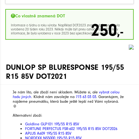
Co vlastně znamená DOT
250
Informace o týdnu a roku výroby. Například DOT2023 znamená, že pneu byla
,-
vyrobena 20 týden roku 2023. Někdy může být pneu označena DOT23 tedy
informace, že byla vyrobena v roce 2023 bez specifikovaného týdne výroby.
DUNLOP SP BLURESPONSE 195/55
R15 85V DOT2021
Je nám líto, ale zboží není skladem. Můžete si, ale
vybrat celou
řadu jiných
. Klidně nám zavolejte na
773 63 03 03
. Garantujem, že
najdeme pneumatiku, která bude ještě lepší než Vámi vybraná.
☺
Alternativní zboží:
Goldline GLP101 195/55 R15 85V
FORTUNE PERFECTUS FSR-602 195/55 R15 85V DOT2026
APLUS A609 195/55 R15 85V
NORDEXX NS5000 195/55 R15 85V