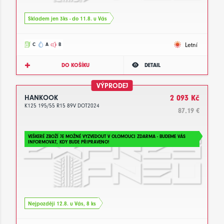
Skladem jen 3ks - do 11.8. u Vás
Letní
C
A
B
DO KOŠÍKU
DETAIL
VÝPRODEJ
HANKOOK
2 093 Kč
K125 195/55 R15 89V DOT2024
87.19 €
VEŠKERÉ ZBOŽÍ JE MOŽNÉ VYZVEDOUT V OLOMOUCI ZDARMA - BUDEME VÁS
INFORMOVAT, KDY BUDE PŘIPRAVENO!
Nejpozději 12.8. u Vás, 8 ks