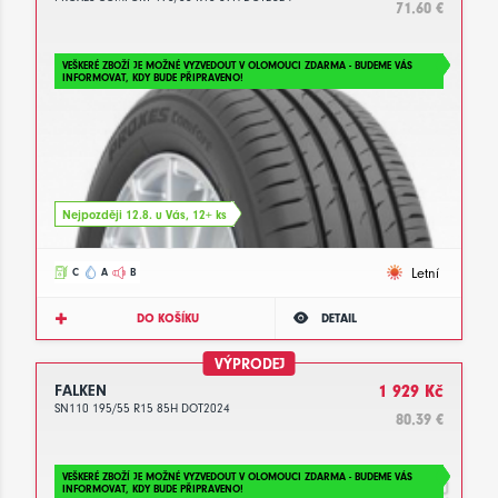
71.60 €
VEŠKERÉ ZBOŽÍ JE MOŽNÉ VYZVEDOUT V OLOMOUCI ZDARMA - BUDEME VÁS
INFORMOVAT, KDY BUDE PŘIPRAVENO!
Nejpozději 12.8. u Vás, 12+ ks
Letní
C
A
B
DO KOŠÍKU
DETAIL
VÝPRODEJ
FALKEN
1 929 Kč
SN110 195/55 R15 85H DOT2024
80.39 €
VEŠKERÉ ZBOŽÍ JE MOŽNÉ VYZVEDOUT V OLOMOUCI ZDARMA - BUDEME VÁS
INFORMOVAT, KDY BUDE PŘIPRAVENO!