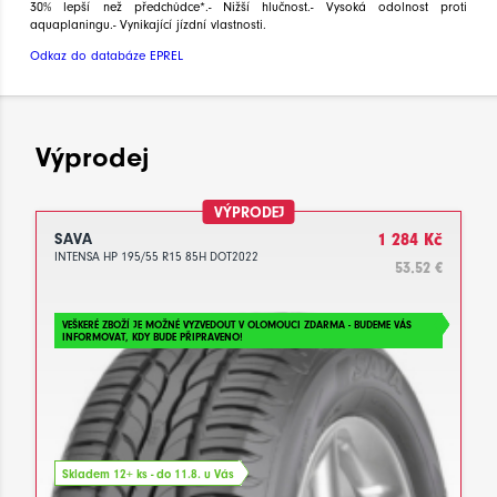
30% lepší než předchůdce*.- Nižší hlučnost.- Vysoká odolnost proti
aquaplaningu.- Vynikající jízdní vlastnosti.
Odkaz do databáze EPREL
Výprodej
VÝPRODEJ
SAVA
1 284 Kč
INTENSA HP 195/55 R15 85H DOT2022
53.52 €
VEŠKERÉ ZBOŽÍ JE MOŽNÉ VYZVEDOUT V OLOMOUCI ZDARMA - BUDEME VÁS
INFORMOVAT, KDY BUDE PŘIPRAVENO!
Skladem 12+ ks - do 11.8. u Vás