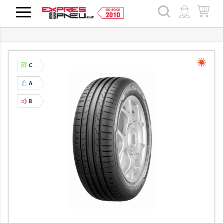
HLEDAT
C
A
B