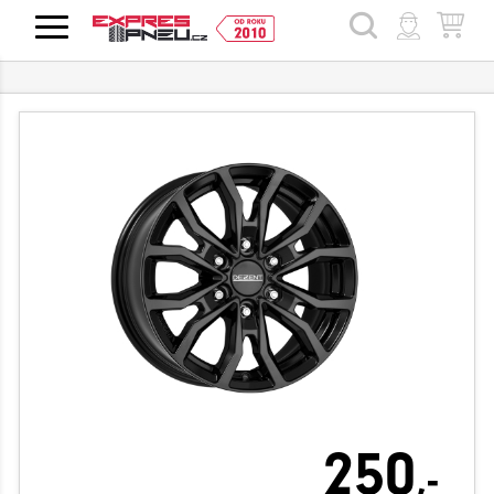
HLEDAT
250
,-