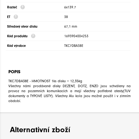
Rozteč
6x139.7
ET
38
Středový otvor disku
67,1 mm
Kód produktu
1693904004253
Kód výrobce
TKC7DBA38E
POPIS
TKC7DBA38E - HMOTNOST 1ks disku = 12,35kg
Všechny námi prodávané disky DEZENT, DOTZ, ENZO jsou schváleny na
provoz na pozemních komunikacích a mají všechny potřebné atesty(TUV
dokumenty a TYPOVÉ LISTY). Všechny Alu kola jsou možné použít i v zimním
období.
Alternativní zboží