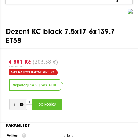
Dezent KC black 7.5x17 6x139.7
ET38
4 881 Kč
(203.38 €)
Cena vč. DPH
AKCE NA TPMS TLAKOVÉ VENTILKY
Nejpozději 14.8. u Vás, 4+ ks
+
-
PARAMETRY
Velikost
7.5x17