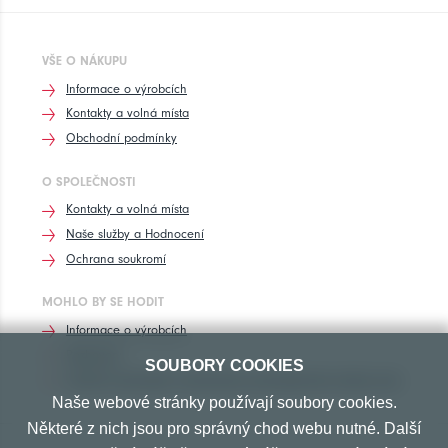
VŠE O NÁKUPU
Informace o výrobcích
Kontakty a volná místa
Obchodní podmínky
O SPOLEČNOSTI
Kontakty a volná místa
Naše služby a Hodnocení
Ochrana soukromí
MOHLO BY SE HODIT
Informace o výrobcích
Rozhovory
SOUBORY COOKIES
Značení pneumatik, homologace pneumatik dle výrobců vozů
Naše webové stránky používají soubory cookies.
Některé z nich jsou pro správný chod webu nutné. Další