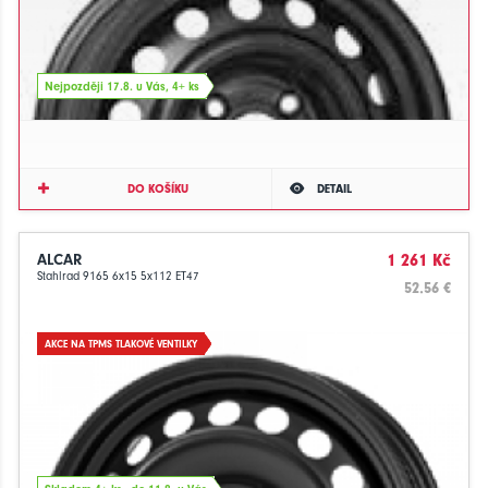
Nejpozději 17.8. u Vás, 4+ ks
DO KOŠÍKU
DETAIL
ALCAR
1 261 Kč
Stahlrad 9165 6x15 5x112 ET47
52.56 €
AKCE NA TPMS TLAKOVÉ VENTILKY