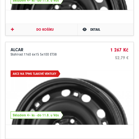
Skladem 4+ ks - do 11.8. u Vás
DO KOŠÍKU
DETAIL
ALCAR
1 267 Kč
Stahlrad 7760 6x15 5x100 ET38
52.79 €
AKCE NA TPMS TLAKOVÉ VENTILKY
Skladem 4+ ks - do 11.8. u Vás