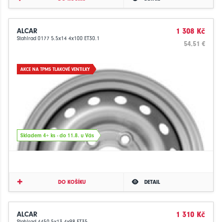
ALCAR
1 308 Kč
Stahlrad 0177 5.5x14 4x100 ET30.1
54.51 €
AKCE NA TPMS TLAKOVÉ VENTILKY
Skladem 4+ ks - do 11.8. u Vás
DO KOŠÍKU
DETAIL
ALCAR
1 310 Kč
Stahlrad 4450 5x13 4x98 ET35