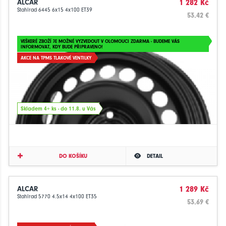
ALCAR
1 282 Kč
Stahlrad 6445 6x15 4x100 ET39
53.42 €
VEŠKERÉ ZBOŽÍ JE MOŽNÉ VYZVEDOUT V OLOMOUCI ZDARMA - BUDEME VÁS
INFORMOVAT, KDY BUDE PŘIPRAVENO!
AKCE NA TPMS TLAKOVÉ VENTILKY
Skladem 4+ ks - do 11.8. u Vás
DO KOŠÍKU
DETAIL
ALCAR
1 289 Kč
Stahlrad 5770 4.5x14 4x100 ET35
53.69 €