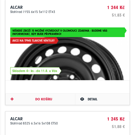
ALCAR
1 244 Kč
Stahlrad 7755 6x15 5x112 ET43
51.83 €
VEŠKERÉ ZBOŽÍ JE MOŽNÉ VYZVEDOUT V OLOMOUCI ZDARMA - BUDEME VÁS
INFORMOVAT, KDY BUDE PŘIPRAVENO!
AKCE NA TPMS TLAKOVÉ VENTILKY
Skladem 4+ ks - do 11.8. u Vás
DO KOŠÍKU
DETAIL
ALCAR
1 245 Kč
Stahlrad 8325 6.5x16 5x108 ET50
51.88 €