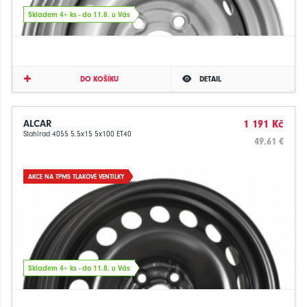
Skladem 4+ ks - do 11.8. u Vás
DO KOŠÍKU
DETAIL
ALCAR
1 191 Kč
Stahlrad 4055 5.5x15 5x100 ET40
49.61 €
AKCE NA TPMS TLAKOVÉ VENTILKY
Skladem 4+ ks - do 11.8. u Vás