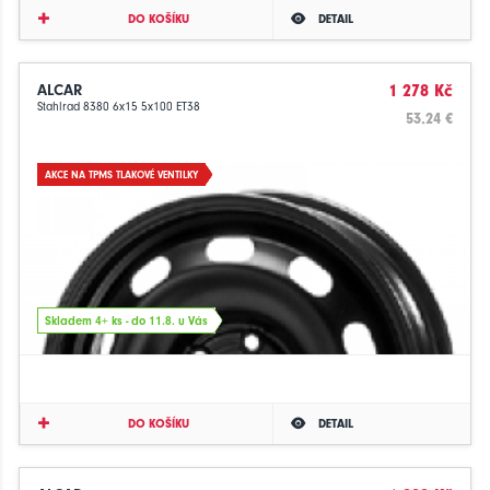
DO KOŠÍKU
DETAIL
ALCAR
1 278 Kč
Stahlrad 8380 6x15 5x100 ET38
53.24 €
AKCE NA TPMS TLAKOVÉ VENTILKY
Skladem 4+ ks - do 11.8. u Vás
DO KOŠÍKU
DETAIL