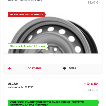
54.60 €
AKCE NA TPMS TLAKOVÉ VENTILKY
Skladem 4+ ks - do 11.8. u Vás
DO KOŠÍKU
DETAIL
ALCAR
1 314 Kč
6664 6x16 5x100 ET35
54.75 €
VEŠKERÉ ZBOŽÍ JE MOŽNÉ VYZVEDOUT V OLOMOUCI ZDARMA - BUDEME VÁS
INFORMOVAT, KDY BUDE PŘIPRAVENO!