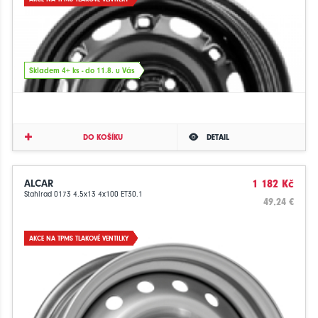
Skladem 4+ ks - do 11.8. u Vás
DO KOŠÍKU
DETAIL
ALCAR
1 182 Kč
Stahlrad 0173 4.5x13 4x100 ET30.1
49.24 €
AKCE NA TPMS TLAKOVÉ VENTILKY