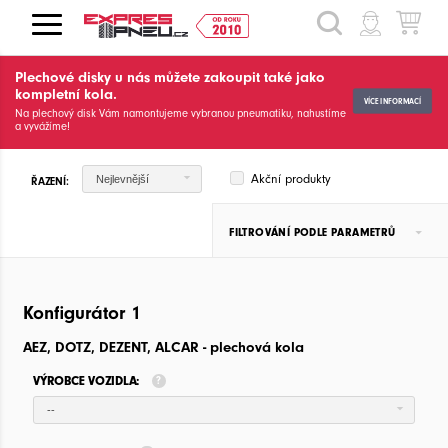
HLEDAT
Plechové disky u nás můžete zakoupit také jako
kompletní kola.
VÍCE INFORMACÍ
Na plechový disk Vám namontujeme vybranou pneumatiku, nahustíme
a vyvážíme!
Akční produkty
Nejlevnější
ŘAZENÍ:
FILTROVÁNÍ PODLE PARAMETRŮ
Konfigurátor 1
AEZ, DOTZ, DEZENT, ALCAR - plechová kola
VÝROBCE VOZIDLA:
--