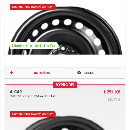
AKCE NA TPMS TLAKOVÉ VENTILKY
Skladem 4+ ks - do 11.8. u Vás
DO KOŠÍKU
DETAIL
VÝPRODEJ
ALCAR
1 251 Kč
Stahlrad 3505 5.5x14 4x108 ET37.5
52.11 €
AKCE NA TPMS TLAKOVÉ VENTILKY