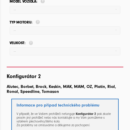
MODEL VOZIDLA:
--
TYP MOTORU:
--
VELIKOST:
--
Konfigurátor 2
Alutec, Borbet, Brock, Keskin, MAK, MAM, OZ, Platin, Rial,
Ronal, Speedline, Tomason
Informace pro případ technického problému
V případě, že ve Vašem prohlížeči nefunguje
Konfigurátor 2
pak zkuste
prosím jiný prohlížeč nebo nás kontaktujte a my Vám pomůžeme s
výběrem plechového/litého kola.
Za problémy se omlouváme a děkujeme za pochopení.