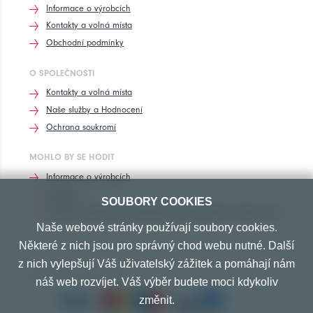
Informace o výrobcích
Kontakty a volná místa
Obchodní podmínky
O SPOLEČNOSTI
Kontakty a volná místa
Naše služby a Hodnocení
Ochrana soukromí
MOHLO BY SE HODIT
Informace o výrobcích
Rozhovory
SOUBORY COOKIES
Značení pneumatik, homologace pneumatik dle výrobců vozů
Naše webové stránky používají soubory cookies.
Některé z nich jsou pro správný chod webu nutné. Další
z nich vylepšují Váš uživatelský zážitek a pomáhají nám
PŘIJÍMÁME TYTO PLATBY
náš web rozvíjet. Váš výběr budete moci kdykoliv
změnit.