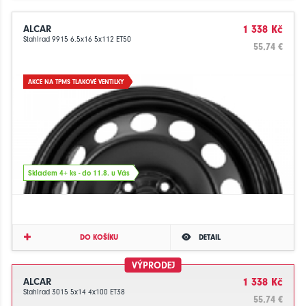
ALCAR
1 338 Kč
Stahlrad 9915 6.5x16 5x112 ET50
55.74 €
AKCE NA TPMS TLAKOVÉ VENTILKY
Skladem 4+ ks - do 11.8. u Vás
DO KOŠÍKU
DETAIL
VÝPRODEJ
ALCAR
1 338 Kč
Stahlrad 3015 5x14 4x100 ET38
55.74 €