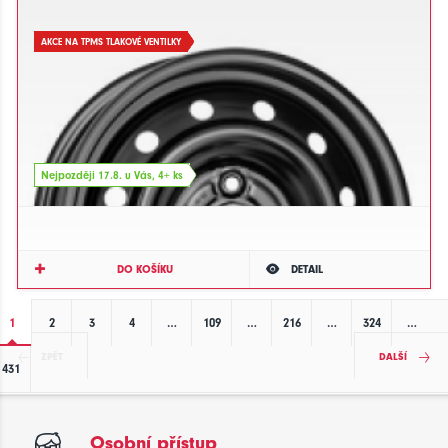
AKCE NA TPMS TLAKOVÉ VENTILKY
Nejpozději 17.8. u Vás, 4+ ks
DO KOŠÍKU
DETAIL
1
2
3
4
…
109
…
216
…
324
…
ZPĚT
DALŠÍ
431
Osobní přístup