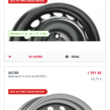
AKCE NA TPMS TLAKOVÉ VENTILKY
Skladem 4+ ks - do 11.8. u Vás
DO KOŠÍKU
DETAIL
ALCAR
1 291 Kč
Stahlrad 0174 5x13 4x100 ET30.1
53.79 €
AKCE NA TPMS TLAKOVÉ VENTILKY