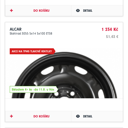
DO KOŠÍKU
DETAIL
ALCAR
1 234 Kč
Stahlrad 3055 5x14 5x100 ET38
51.43 €
AKCE NA TPMS TLAKOVÉ VENTILKY
Skladem 4+ ks - do 11.8. u Vás
DO KOŠÍKU
DETAIL