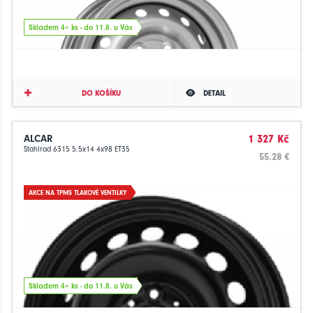
Skladem 4+ ks - do 11.8. u Vás
DO KOŠÍKU
DETAIL
ALCAR
1 327 Kč
Stahlrad 6315 5.5x14 4x98 ET35
55.28 €
AKCE NA TPMS TLAKOVÉ VENTILKY
Skladem 4+ ks - do 11.8. u Vás