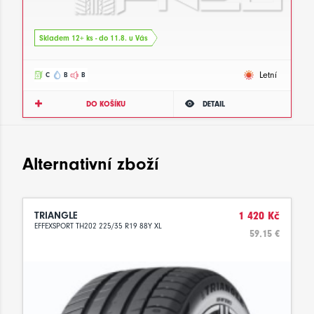
Skladem 12+ ks - do 11.8. u Vás
Letní
C
B
B
DO KOŠÍKU
DETAIL
Alternativní zboží
TRIANGLE
1 420 Kč
EFFEXSPORT TH202 225/35 R19 88Y XL
59.15 €