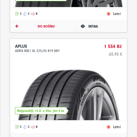
Letní
C
C
B
DO KOŠÍKU
DETAIL
APLUS
1 534 Kč
AERIX RS01 XL 225/35 R19 88Y
63.93 €
Nejpozději 13.8. u Vás, jen 4 ks
Letní
C
C
B