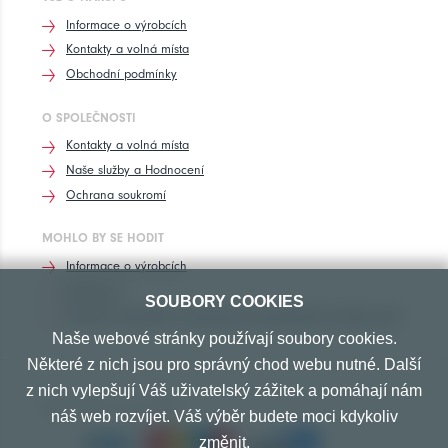
Informace o výrobcích
Kontakty a volná místa
Obchodní podmínky
O SPOLEČNOSTI
Kontakty a volná místa
Naše služby a Hodnocení
Ochrana soukromí
MOHLO BY SE HODIT
Informace o výrobcích
Rozhovory
SOUBORY COOKIES
Značení pneumatik, homologace pneumatik dle výrobců vozů
Naše webové stránky používají soubory cookies.
Některé z nich jsou pro správný chod webu nutné. Další
z nich vylepšují Váš uživatelský zážitek a pomáhají nám
PŘIJÍMÁME TYTO PLATBY
náš web rozvíjet. Váš výběr budete moci kdykoliv
změnit.