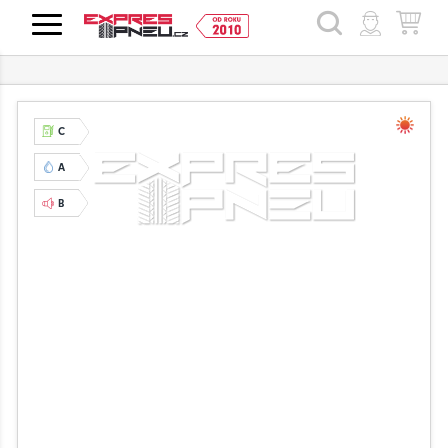
HLEDAT
C
A
B