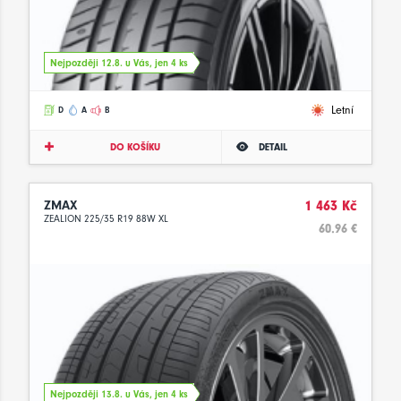
Nejpozději 12.8. u Vás, jen 4 ks
Letní
D
A
B
DO KOŠÍKU
DETAIL
ZMAX
1 463 Kč
ZEALION 225/35 R19 88W XL
60.96 €
Nejpozději 13.8. u Vás, jen 4 ks