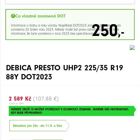
Co vlastně znamená DOT
250
Informace o týdnu a roku výroby. Například DOT2023 znamená, že pneu byla
,-
vyrobena 20 týden roku 2023. Někdy může být pneu označena DOT23 tedy
informace, že byla vyrobena v roce 2023 bez specifikovaného týdne výroby.
DEBICA PRESTO UHP2 225/35 R19
88Y DOT2023
2 589 Kč
(107.88 €)
Cena vč. DPH
VEŠKERÉ ZBOŽÍ JE MOŽNÉ VYZVEDOUT V OLOMOUCI ZDARMA - BUDEME VÁS INFORMOVAT,
KDY BUDE PŘIPRAVENO!
Skladem jen 2ks - do 11.8. u Vás