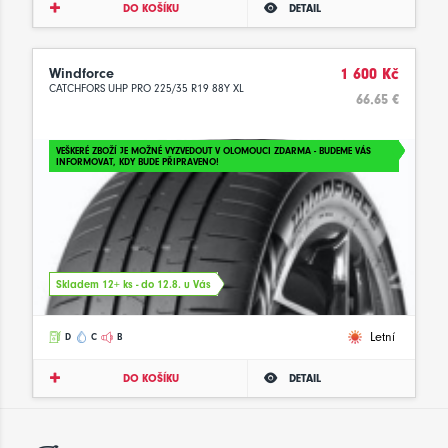
DO KOŠÍKU
DETAIL
Windforce
1 600 Kč
CATCHFORS UHP PRO 225/35 R19 88Y XL
66.65 €
VEŠKERÉ ZBOŽÍ JE MOŽNÉ VYZVEDOUT V OLOMOUCI ZDARMA - BUDEME VÁS
INFORMOVAT, KDY BUDE PŘIPRAVENO!
Skladem 12+ ks - do 12.8. u Vás
Letní
D
C
B
DO KOŠÍKU
DETAIL