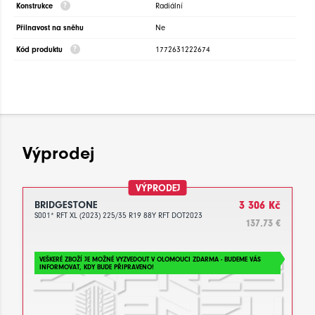
Konstrukce
Radiální
Přilnavost na sněhu
Ne
Kód produktu
1772631222674
Výprodej
VÝPRODEJ
BRIDGESTONE
3 306 Kč
S001* RFT XL (2023) 225/35 R19 88Y RFT DOT2023
137.73 €
VEŠKERÉ ZBOŽÍ JE MOŽNÉ VYZVEDOUT V OLOMOUCI ZDARMA - BUDEME VÁS
INFORMOVAT, KDY BUDE PŘIPRAVENO!