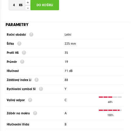
+
-
PARAMETRY
Roční období
Letní
Šířka
225 mm
Profil HS
35
Průměr
19
Hlučnost
71 dB
Zátěžový index Li
88
Rychlostní symbol Si
Y
Valivý odpor
C
68%
Záběr na mokru
A
100%
Hlučnostní třída
B