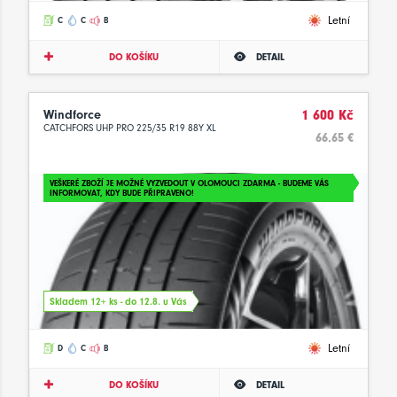
Letní
C
C
B
DO KOŠÍKU
DETAIL
Windforce
1 600 Kč
CATCHFORS UHP PRO 225/35 R19 88Y XL
66.65 €
VEŠKERÉ ZBOŽÍ JE MOŽNÉ VYZVEDOUT V OLOMOUCI ZDARMA - BUDEME VÁS
INFORMOVAT, KDY BUDE PŘIPRAVENO!
Skladem 12+ ks - do 12.8. u Vás
Letní
D
C
B
DO KOŠÍKU
DETAIL