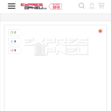
HLEDAT
C
B
B