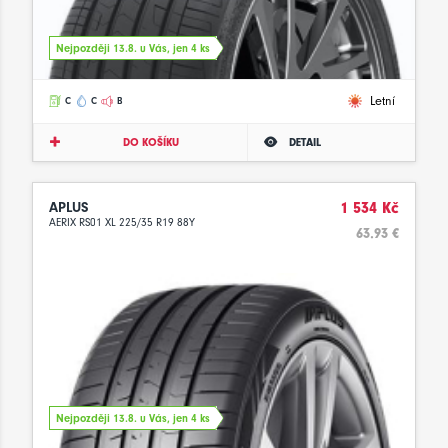
Nejpozději 13.8. u Vás, jen 4 ks
Letní
C
C
B
DO KOŠÍKU
DETAIL
APLUS
1 534 Kč
AERIX RS01 XL 225/35 R19 88Y
63.93 €
Nejpozději 13.8. u Vás, jen 4 ks