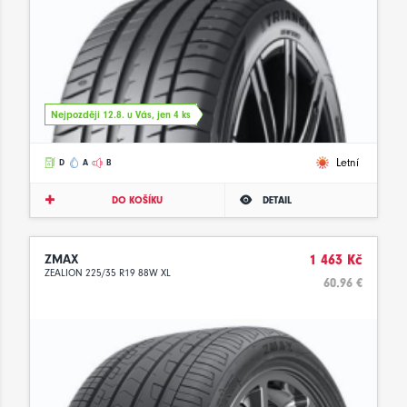
Nejpozději 12.8. u Vás, jen 4 ks
Letní
D
A
B
DO KOŠÍKU
DETAIL
ZMAX
1 463 Kč
ZEALION 225/35 R19 88W XL
60.96 €