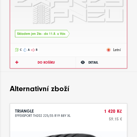
Skladem jen 2ks - do 11.8. u Vás
Letní
C
A
B
DO KOŠÍKU
DETAIL
Alternativní zboží
TRIANGLE
1 420 Kč
EFFEXSPORT TH202 225/35 R19 88Y XL
59.15 €