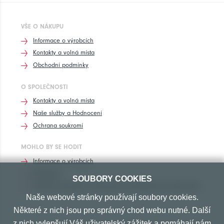
VŠE O NÁKUPU
Informace o výrobcích
Kontakty a volná místa
Obchodní podmínky
O SPOLEČNOSTI
Kontakty a volná místa
Naše služby a Hodnocení
Ochrana soukromí
MOHLO BY SE HODIT
Informace o výrobcích
Rozhovory
SOUBORY COOKIES
Značení pneumatik, homologace pneumatik dle výrobců vozů
Naše webové stránky používají soubory cookies.
Některé z nich jsou pro správný chod webu nutné. Další
z nich vylepšují Váš uživatelský zážitek a pomáhají nám