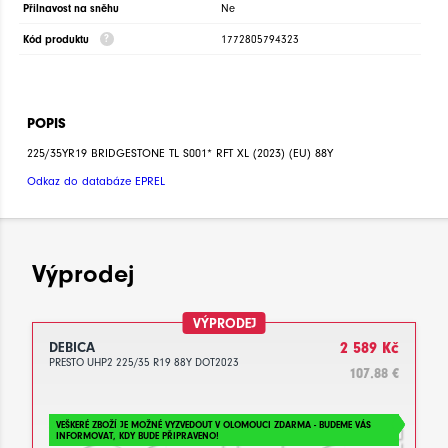
Přilnavost na sněhu
Ne
Kód produktu
1772805794323
POPIS
225/35YR19 BRIDGESTONE TL S001* RFT XL (2023) (EU) 88Y
Odkaz do databáze EPREL
Výprodej
VÝPRODEJ
DEBICA
2 589 Kč
PRESTO UHP2 225/35 R19 88Y DOT2023
107.88 €
VEŠKERÉ ZBOŽÍ JE MOŽNÉ VYZVEDOUT V OLOMOUCI ZDARMA - BUDEME VÁS
INFORMOVAT, KDY BUDE PŘIPRAVENO!