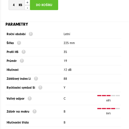
+
-
PARAMETRY
Roční období
Letní
Šířka
225 mm
Profil HS
35
Průměr
19
Hlučnost
72 dB
Zátěžový index Li
88
Rychlostní symbol Si
Y
Valivý odpor
C
68%
Záběr na mokru
B
84%
Hlučnostní třída
B