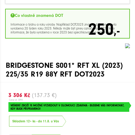
Co vlastně znamená DOT
250
Informace o týdnu a roku výroby. Například DOT2023 znamená, že pneu byla
,-
vyrobena 20 týden roku 2023. Někdy může být pneu označena DOT23 tedy
informace, že byla vyrobena v roce 2023 bez specifikovaného týdne výroby.
BRIDGESTONE S001* RFT XL (2023)
225/35 R19 88Y RFT DOT2023
3 306 Kč
(137.73 €)
Cena vč. DPH
VEŠKERÉ ZBOŽÍ JE MOŽNÉ VYZVEDOUT V OLOMOUCI ZDARMA - BUDEME VÁS INFORMOVAT,
KDY BUDE PŘIPRAVENO!
Skladem 12+ ks - do 11.8. u Vás