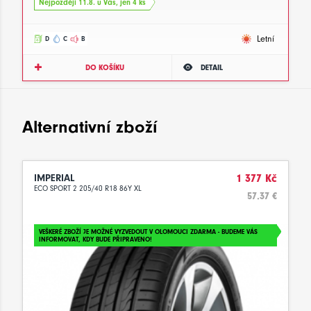
Nejpozději 11.8. u Vás, jen 4 ks
Letní
D
C
B
DO KOŠÍKU
DETAIL
Alternativní zboží
IMPERIAL
1 377 Kč
ECO SPORT 2 205/40 R18 86Y XL
57.37 €
VEŠKERÉ ZBOŽÍ JE MOŽNÉ VYZVEDOUT V OLOMOUCI ZDARMA - BUDEME VÁS
INFORMOVAT, KDY BUDE PŘIPRAVENO!