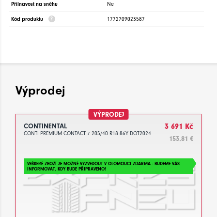
Přilnavost na sněhu
Ne
Kód produktu
1772709023587
Výprodej
VÝPRODEJ
CONTINENTAL
3 691 Kč
CONTI PREMIUM CONTACT 7 205/40 R18 86Y DOT2024
153.81 €
VEŠKERÉ ZBOŽÍ JE MOŽNÉ VYZVEDOUT V OLOMOUCI ZDARMA - BUDEME VÁS
INFORMOVAT, KDY BUDE PŘIPRAVENO!