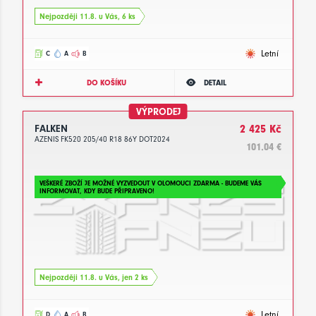
Nejpozději 11.8. u Vás, 6 ks
Letní
C
A
B
DO KOŠÍKU
DETAIL
VÝPRODEJ
FALKEN
2 425 Kč
AZENIS FK520 205/40 R18 86Y DOT2024
101.04 €
VEŠKERÉ ZBOŽÍ JE MOŽNÉ VYZVEDOUT V OLOMOUCI ZDARMA - BUDEME VÁS
INFORMOVAT, KDY BUDE PŘIPRAVENO!
Nejpozději 11.8. u Vás, jen 2 ks
Letní
D
A
B