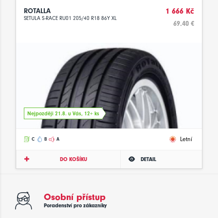
ROTALLA
1 666 Kč
SETULA S-RACE RU01 205/40 R18 86Y XL
69.40 €
Nejpozději 21.8. u Vás, 12+ ks
Letní
C
B
A
DO KOŠÍKU
DETAIL
Osobní přístup
Poradenství pro zákazníky