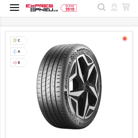
HLEDAT
C
A
B