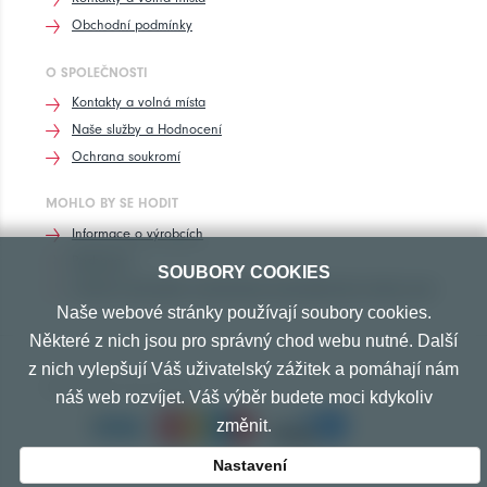
Obchodní podmínky
O SPOLEČNOSTI
Kontakty a volná místa
Naše služby a Hodnocení
Ochrana soukromí
MOHLO BY SE HODIT
Informace o výrobcích
Rozhovory
SOUBORY COOKIES
Značení pneumatik, homologace pneumatik dle výrobců vozů
Naše webové stránky používají soubory cookies.
Některé z nich jsou pro správný chod webu nutné. Další
z nich vylepšují Váš uživatelský zážitek a pomáhají nám
PŘIJÍMÁME TYTO PLATBY
náš web rozvíjet. Váš výběr budete moci kdykoliv
změnit.
Nastavení