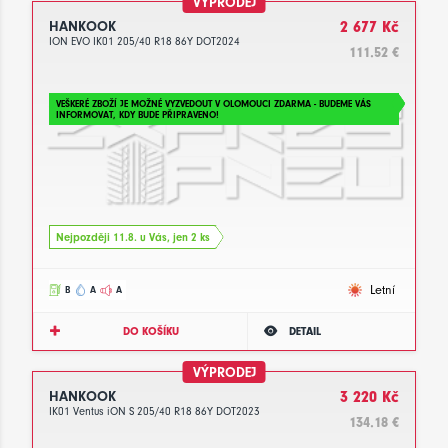
VÝPRODEJ
HANKOOK
2 677 Kč
ION EVO IK01 205/40 R18 86Y DOT2024
111.52 €
VEŠKERÉ ZBOŽÍ JE MOŽNÉ VYZVEDOUT V OLOMOUCI ZDARMA - BUDEME VÁS
INFORMOVAT, KDY BUDE PŘIPRAVENO!
Nejpozději 11.8. u Vás, jen 2 ks
Letní
B
A
A
DO KOŠÍKU
DETAIL
VÝPRODEJ
HANKOOK
3 220 Kč
IK01 Ventus iON S 205/40 R18 86Y DOT2023
134.18 €