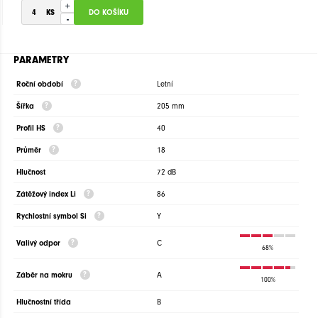
+
-
PARAMETRY
Roční období
Letní
Šířka
205 mm
Profil HS
40
Průměr
18
Hlučnost
72 dB
Zátěžový index Li
86
Rychlostní symbol Si
Y
Valivý odpor
C
68%
Záběr na mokru
A
100%
Hlučnostní třída
B