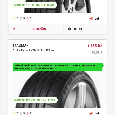
Skladem 12+ ks - do 10.8. u Vás
Letní
D
B
B
DO KOŠÍKU
DETAIL
TRACMAX
1 535 Kč
X PRIVILO TX-3 205/40 R18 86Y XL
63.95 €
VEŠKERÉ ZBOŽÍ JE MOŽNÉ VYZVEDOUT V OLOMOUCI ZDARMA - BUDEME VÁS
INFORMOVAT, KDY BUDE PŘIPRAVENO!
Skladem jen 2ks - do 10.8. u Vás
Letní
C
B
A