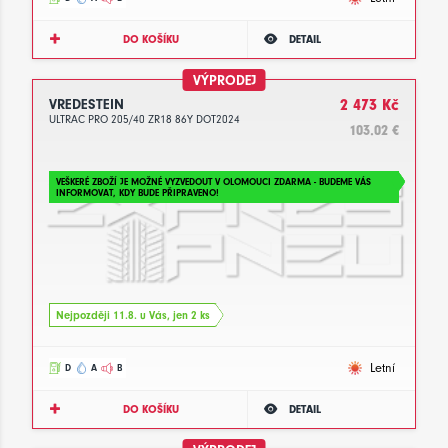
DO KOŠÍKU
DETAIL
VÝPRODEJ
VREDESTEIN
2 473 Kč
ULTRAC PRO 205/40 ZR18 86Y DOT2024
103.02 €
VEŠKERÉ ZBOŽÍ JE MOŽNÉ VYZVEDOUT V OLOMOUCI ZDARMA - BUDEME VÁS
INFORMOVAT, KDY BUDE PŘIPRAVENO!
Nejpozději 11.8. u Vás, jen 2 ks
Letní
D
A
B
DO KOŠÍKU
DETAIL