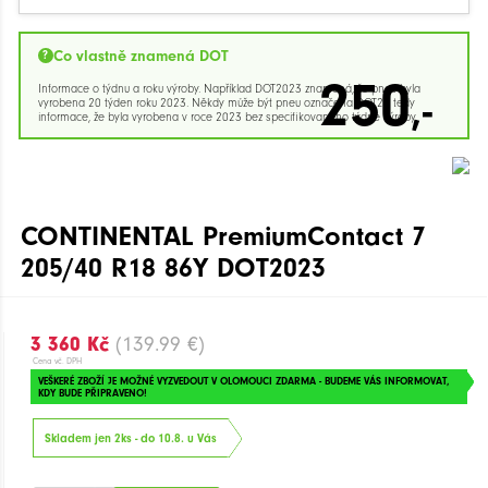
Co vlastně znamená DOT
250
Informace o týdnu a roku výroby. Například DOT2023 znamená, že pneu byla
,-
vyrobena 20 týden roku 2023. Někdy může být pneu označena DOT23 tedy
informace, že byla vyrobena v roce 2023 bez specifikovaného týdne výroby.
CONTINENTAL PremiumContact 7
205/40 R18 86Y DOT2023
3 360 Kč
(139.99 €)
Cena vč. DPH
VEŠKERÉ ZBOŽÍ JE MOŽNÉ VYZVEDOUT V OLOMOUCI ZDARMA - BUDEME VÁS INFORMOVAT,
KDY BUDE PŘIPRAVENO!
Skladem jen 2ks - do 10.8. u Vás