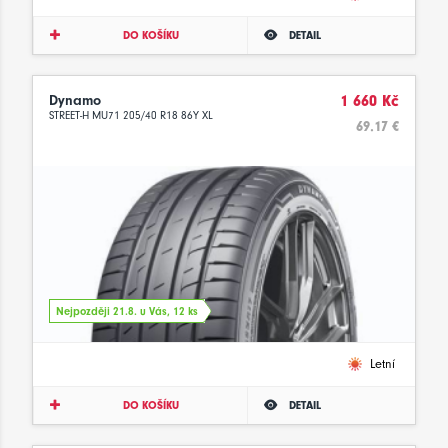
DO KOŠÍKU
DETAIL
Dynamo
1 660 Kč
STREET-H MU71 205/40 R18 86Y XL
69.17 €
Nejpozději 21.8. u Vás, 12 ks
Letní
DO KOŠÍKU
DETAIL