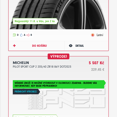
Nejpozději 11.8. u Vás, jen 2 ks
Letní
D
A
B
DO KOŠÍKU
DETAIL
VÝPRODEJ
MICHELIN
5 507 Kč
PILOT SPORT CUP 2 205/40 ZR18 86Y DOT2023
229.45 €
VEŠKERÉ ZBOŽÍ JE MOŽNÉ VYZVEDOUT V OLOMOUCI ZDARMA - BUDEME VÁS
INFORMOVAT, KDY BUDE PŘIPRAVENO!
PRÉMIOVÝ VÝROBCE