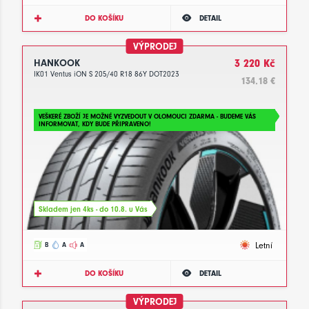
DO KOŠÍKU
DETAIL
VÝPRODEJ
HANKOOK
3 220 Kč
IK01 Ventus iON S 205/40 R18 86Y DOT2023
134.18 €
VEŠKERÉ ZBOŽÍ JE MOŽNÉ VYZVEDOUT V OLOMOUCI ZDARMA - BUDEME VÁS
INFORMOVAT, KDY BUDE PŘIPRAVENO!
Skladem jen 4ks - do 10.8. u Vás
Letní
B
A
A
DO KOŠÍKU
DETAIL
VÝPRODEJ