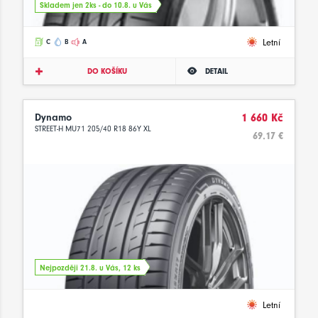
Skladem jen 2ks - do 10.8. u Vás
Letní
C
B
A
DO KOŠÍKU
DETAIL
Dynamo
1 660 Kč
STREET-H MU71 205/40 R18 86Y XL
69.17 €
Nejpozději 21.8. u Vás, 12 ks
Letní