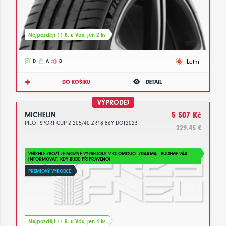
Nejpozději 11.8. u Vás, jen 2 ks
Letní
D
A
B
DO KOŠÍKU
DETAIL
VÝPRODEJ
MICHELIN
5 507 Kč
PILOT SPORT CUP 2 205/40 ZR18 86Y DOT2023
229.45 €
VEŠKERÉ ZBOŽÍ JE MOŽNÉ VYZVEDOUT V OLOMOUCI ZDARMA - BUDEME VÁS
INFORMOVAT, KDY BUDE PŘIPRAVENO!
PRÉMIOVÝ VÝROBCE
Nejpozději 11.8. u Vás, jen 4 ks