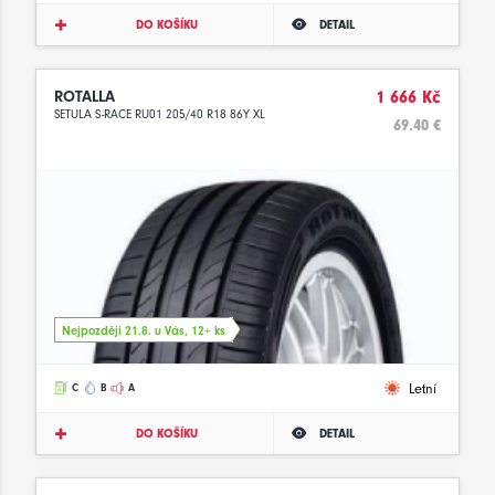
DO KOŠÍKU
DETAIL
ROTALLA
1 666 Kč
SETULA S-RACE RU01 205/40 R18 86Y XL
69.40 €
Nejpozději 21.8. u Vás, 12+ ks
Letní
C
B
A
DO KOŠÍKU
DETAIL