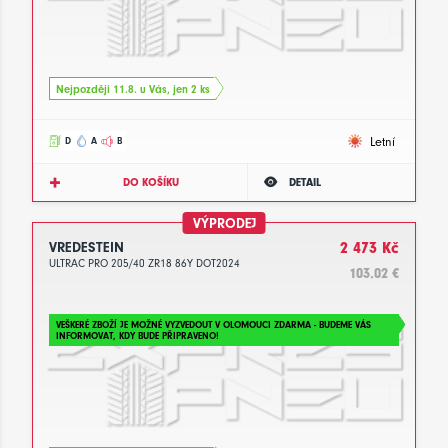
Nejpozději 11.8. u Vás, jen 2 ks
Letní
D
A
B
DO KOŠÍKU
DETAIL
VÝPRODEJ
VREDESTEIN
2 473 Kč
ULTRAC PRO 205/40 ZR18 86Y DOT2024
103.02 €
VEŠKERÉ ZBOŽÍ JE MOŽNÉ VYZVEDOUT V OLOMOUCI ZDARMA - BUDEME VÁS
INFORMOVAT, KDY BUDE PŘIPRAVENO!