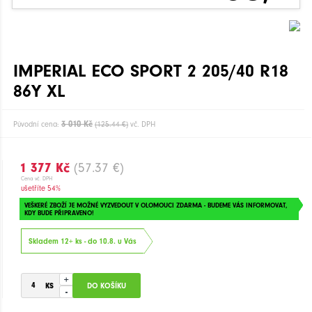
IMPERIAL ECO SPORT 2 205/40 R18
86Y XL
3 010 Kč
Původní cena:
(125.44 €)
vč. DPH
1 377 Kč
(57.37 €)
Cena vč. DPH
ušetříte 54%
VEŠKERÉ ZBOŽÍ JE MOŽNÉ VYZVEDOUT V OLOMOUCI ZDARMA - BUDEME VÁS INFORMOVAT,
KDY BUDE PŘIPRAVENO!
Skladem 12+ ks - do 10.8. u Vás
+
-