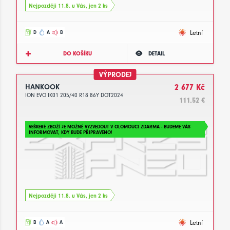
Nejpozději 11.8. u Vás, jen 2 ks
Letní
D
A
B
DO KOŠÍKU
DETAIL
VÝPRODEJ
HANKOOK
2 677 Kč
ION EVO IK01 205/40 R18 86Y DOT2024
111.52 €
VEŠKERÉ ZBOŽÍ JE MOŽNÉ VYZVEDOUT V OLOMOUCI ZDARMA - BUDEME VÁS
INFORMOVAT, KDY BUDE PŘIPRAVENO!
Nejpozději 11.8. u Vás, jen 2 ks
Letní
B
A
A