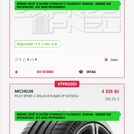
VEŠKERÉ ZBOŽÍ JE MOŽNÉ VYZVEDOUT V OLOMOUCI ZDARMA - BUDEME VÁS
INFORMOVAT, KDY BUDE PŘIPRAVENO!
Nejpozději 11.8. u Vás, 6 ks
Letní
C
A
B
DO KOŠÍKU
DETAIL
VÝPRODEJ
MICHELIN
4 535 Kč
PILOT SPORT 4 205/40 R18 86W ZP DOT2024
188.95 €
VEŠKERÉ ZBOŽÍ JE MOŽNÉ VYZVEDOUT V OLOMOUCI ZDARMA - BUDEME VÁS
INFORMOVAT, KDY BUDE PŘIPRAVENO!