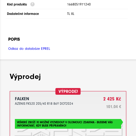
Kód produktu
1668051971240
Dodatečné informace
TL XL
POPIS
Odkaz do databáze EPREL
Výprodej
VÝPRODEJ
FALKEN
2 425 Kč
AZENIS FK520 205/40 R18 86Y DOT2024
101.04 €
VEŠKERÉ ZBOŽÍ JE MOŽNÉ VYZVEDOUT V OLOMOUCI ZDARMA - BUDEME VÁS
INFORMOVAT, KDY BUDE PŘIPRAVENO!