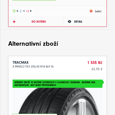
Letní
D
C
B
DO KOŠÍKU
DETAIL
Alternativní zboží
TRACMAX
1 535 Kč
X PRIVILO TX-3 205/40 R18 86Y XL
63.95 €
VEŠKERÉ ZBOŽÍ JE MOŽNÉ VYZVEDOUT V OLOMOUCI ZDARMA - BUDEME VÁS
INFORMOVAT, KDY BUDE PŘIPRAVENO!