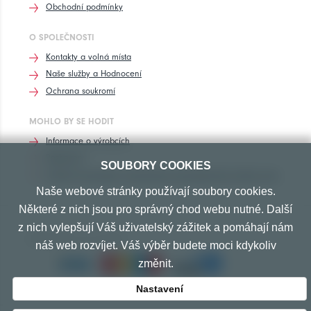
Obchodní podmínky
O SPOLEČNOSTI
Kontakty a volná místa
Naše služby a Hodnocení
Ochrana soukromí
MOHLO BY SE HODIT
Informace o výrobcích
Rozhovory
SOUBORY COOKIES
Značení pneumatik, homologace pneumatik dle výrobců vozů
Naše webové stránky používají soubory cookies.
Některé z nich jsou pro správný chod webu nutné. Další
z nich vylepšují Váš uživatelský zážitek a pomáhají nám
PŘIJÍMÁME TYTO PLATBY
náš web rozvíjet. Váš výběr budete moci kdykoliv
změnit.
Nastavení