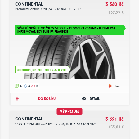
CONTINENTAL
3 360 Kč
PremiumContact 7 205/40 R18 86Y DOT2023
139.99 €
VEŠKERÉ ZBOŽÍ JE MOŽNÉ VYZVEDOUT V OLOMOUCI ZDARMA - BUDEME VÁS
INFORMOVAT, KDY BUDE PŘIPRAVENO!
Skladem jen 2ks - do 10.8. u Vás
Letní
C
A
B
DO KOŠÍKU
DETAIL
VÝPRODEJ
CONTINENTAL
3 691 Kč
CONTI PREMIUM CONTACT 7 205/40 R18 86Y DOT2024
153.81 €