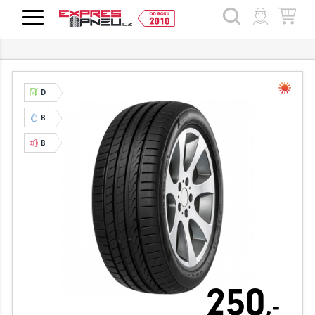
HLEDAT
D
B
B
250
,-