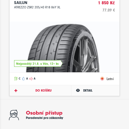
SAILUN
1 850 Kč
ATREZZO ZSR2 205/40 R18 86Y XL
77.09 €
Nejpozději 21.8. u Vás, 12+ ks
Letní
C
A
A
DO KOŠÍKU
DETAIL
Osobní přístup
Poradenství pro zákazníky