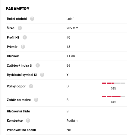
PARAMETRY
Roční období
Letní
Šířka
205 mm
Profil HS
40
Průměr
18
Hlučnost
71 dB
Zátěžový index Li
86
Rychlostní symbol Si
Y
Valivý odpor
D
52%
Záběr na mokru
B
84%
Hlučnostní třída
B
Konstrukce
Radiální
Přilnavost na sněhu
Ne