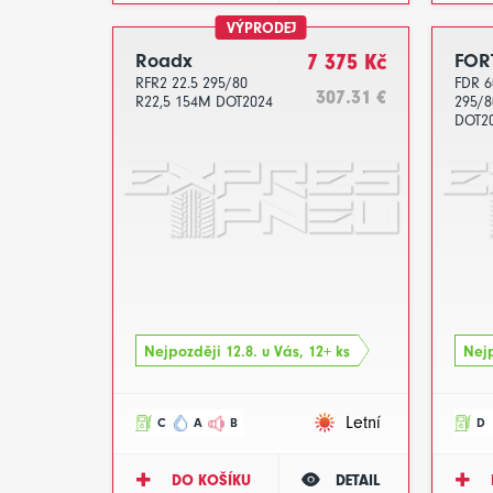
VÝPRODEJ
Roadx
7 375 Kč
FOR
RFR2 22.5 295/80
FDR 6
307.31 €
R22,5 154M DOT2024
295/8
DOT2
Nejpozději 12.8. u Vás, 12+ ks
Nejp
Letní
C
A
B
D
DO KOŠÍKU
DETAIL