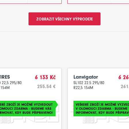
ZOBRAZIT VŠECHNY VÝPRODEJE
IRES
6 133 Kč
Lanvigator
6 26
 22,5 295/80
SL102 22.5 295/80
255.54 €
261
 154M
R22,5 154M
ERÉ ZBOŽÍ JE MOŽNÉ VYZVEDOUT
VEŠKERÉ ZBOŽÍ JE MOŽNÉ VYZVE
LOMOUCI ZDARMA - BUDEME VÁS
V OLOMOUCI ZDARMA - BUDEME 
RMOVAT, KDY BUDE PŘIPRAVENO!
INFORMOVAT, KDY BUDE PŘIPRAV