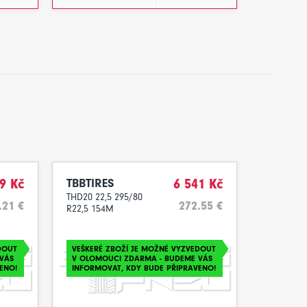
9 Kč
TBBTIRES
6 541 Kč
THD20 22,5 295/80
.21 €
272.55 €
R22,5 154M
DOUT
VEŠKERÉ ZBOŽÍ JE MOŽNÉ VYZVEDOUT
VÁS
V OLOMOUCI ZDARMA - BUDEME VÁS
ENO!
INFORMOVAT, KDY BUDE PŘIPRAVENO!