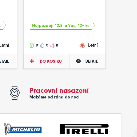
s
Nejpozději 12.8. u Vás, 12+ ks
Letní
Letní
D
C
B
ETAIL
DO KOŠÍKU
DETAIL
Pracovní nasazení
Makáme od rána do noci