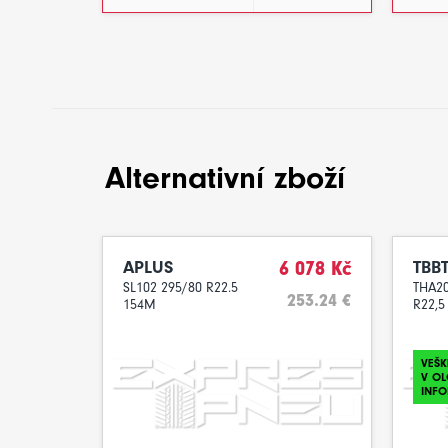
Alternativní zboží
APLUS
6 078 Kč
TBBT
SL102 295/80 R22.5
THA20
253.24 €
154M
R22,5
VEŠK
V O
INFO