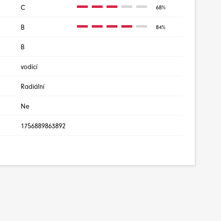
C
68%
B
84%
B
vodící
Radiální
Ne
1756889863892