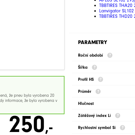
APLUS SL102 295
TBBTIRES THA20 
Lanvigator SL102
TBBTIRES THD20 
PARAMETRY
Roční období
Šířka
Profil HS
Průměr
mená, že pneu byla vyrobena 20
y informace, že byla vyrobena v
Hlučnost
250
Zátěžový index Li
,-
Rychlostní symbol Si