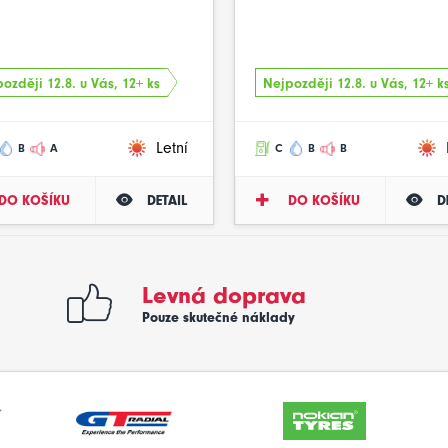
ozději 12.8. u Vás, 12+ ks
Nejpozději 12.8. u Vás, 12+ k
Letní
B
A
C
B
B
DO KOŠÍKU
DETAIL
DO KOŠÍKU
D
Levná doprava
Pouze skutečné náklady