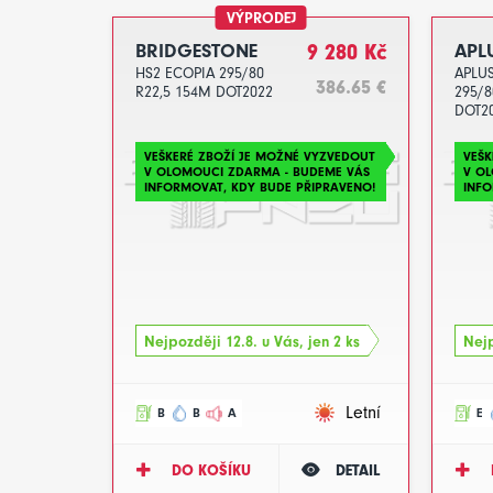
VÝPRODEJ
BRIDGESTONE
9 280 Kč
APL
HS2 ECOPIA 295/80
APLUS
386.65 €
R22,5 154M DOT2022
295/8
DOT2
VEŠKERÉ ZBOŽÍ JE MOŽNÉ VYZVEDOUT
VEŠK
V OLOMOUCI ZDARMA - BUDEME VÁS
V O
INFORMOVAT, KDY BUDE PŘIPRAVENO!
INFO
Nejpozději 12.8. u Vás, jen 2 ks
Nejp
Letní
B
B
A
E
DO KOŠÍKU
DETAIL