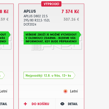
VÝPRODEJ
8 Kč
APLUS
7 374 Kč
APLUS D802 22.5
.59 €
307.26 €
295/80 R22,5 152L
DOT2024
DOUT
VEŠKERÉ ZBOŽÍ JE MOŽNÉ VYZVEDOUT
VÁS
V OLOMOUCI ZDARMA - BUDEME VÁS
ENO!
INFORMOVAT, KDY BUDE PŘIPRAVENO!
s
Nejpozději 12.8. u Vás, 12+ ks
Letní
Letní
ETAIL
DO KOŠÍKU
DETAIL