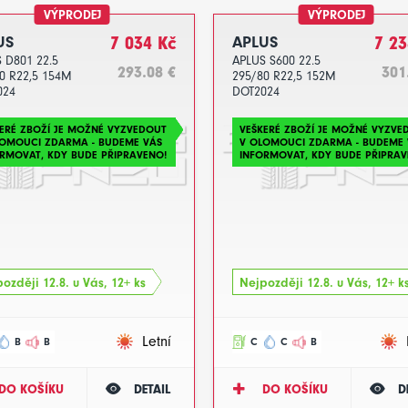
VÝPRODEJ
VÝPRODEJ
US
7 034 Kč
APLUS
7 23
 D801 22.5
APLUS S600 22.5
293.08 €
301
0 R22,5 154M
295/80 R22,5 152M
024
DOT2024
ERÉ ZBOŽÍ JE MOŽNÉ VYZVEDOUT
VEŠKERÉ ZBOŽÍ JE MOŽNÉ VYZVE
LOMOUCI ZDARMA - BUDEME VÁS
V OLOMOUCI ZDARMA - BUDEME 
RMOVAT, KDY BUDE PŘIPRAVENO!
INFORMOVAT, KDY BUDE PŘIPRAV
ozději 12.8. u Vás, 12+ ks
Nejpozději 12.8. u Vás, 12+ k
Letní
B
B
C
C
B
DO KOŠÍKU
DETAIL
DO KOŠÍKU
D