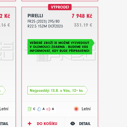
VÝPRODEJ
2 Kč
PIRELLI
7 948 Kč
FR25 (2023) 295/80
.16 €
331.19 €
R22.5 152M DOT2023
VEŠKERÉ ZBOŽÍ JE MOŽNÉ VYZVEDOUT
V OLOMOUCI ZDARMA - BUDEME VÁS
INFORMOVAT, KDY BUDE PŘIPRAVENO!
s
Nejpozději 13.8. u Vás, 12+ ks
Letní
Letní
C
A
A
ETAIL
DO KOŠÍKU
DETAIL