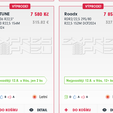
VÝPRODEJ
VÝPRODEJ
TUNE
7 580 Kč
Roadx
7 85
06 R22,5"
RDR2/22,5 295/80
315.82 €
327
0 R22,5 154M
R22,5 152M DOT2024
024
ozději 12.8. u Vás, jen 2 ks
Nejpozději 12.8. u Vás, 12+ k
Letní
B
A
D
A
A
DO KOŠÍKU
DETAIL
DO KOŠÍKU
D