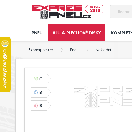
PNEU
ALU A PLECHOVÉ DISKY
KOMPLETN
Exprespneu.cz
Pneu
Nákladní
C
B
B