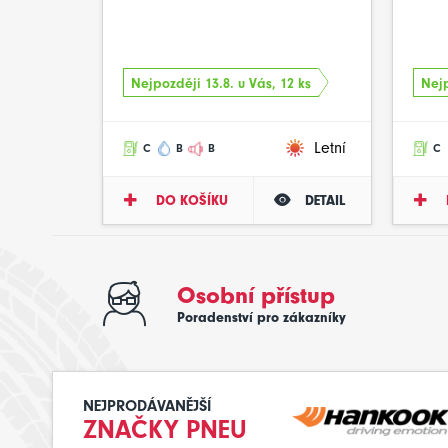
Nejpozději 13.8. u Vás, 12 ks
Nejp
Letní
C
B
B
C
DO KOŠÍKU
DETAIL
Osobní přístup
Poradenství pro zákazníky
NEJPRODÁVANĚJŠÍ
ZNAČKY PNEU