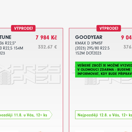
VÝPRODEJ
VÝPRODEJ
TUNE
7 984 Kč
GOODYEAR
9 04
06 R22,5"
KMAX D 3PMSF
332.67 €
376
0 R22,5 154M
(2023) 295/80 R22.5
023
152M DOT2023
VEŠKERÉ ZBOŽÍ JE MOŽNÉ VYZVE
V OLOMOUCI ZDARMA - BUDEME 
INFORMOVAT, KDY BUDE PŘIPRAV
ozději 11.8. u Vás, 12+ ks
Nejpozději 12.8. u Vás, 12+ k