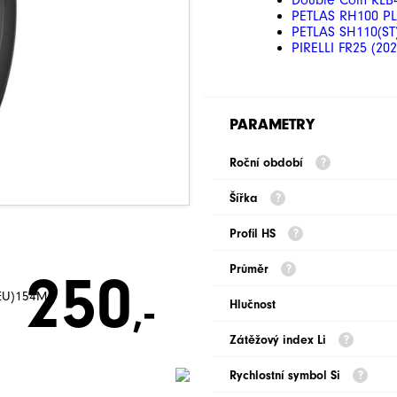
Double Coin RLB
PETLAS RH100 PL
PETLAS SH110(ST
PIRELLI FR25 (20
PARAMETRY
Roční období
Šířka
Profil HS
Průměr
250
,-
NEU)154M
Hlučnost
Zátěžový index Li
Rychlostní symbol Si