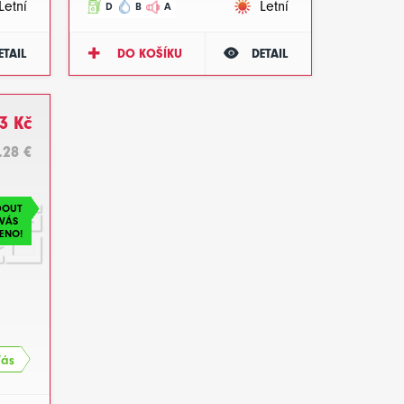
Letní
Letní
D
B
A
ETAIL
DO KOŠÍKU
DETAIL
3 Kč
.28 €
DOUT
VÁS
ENO!
Vás