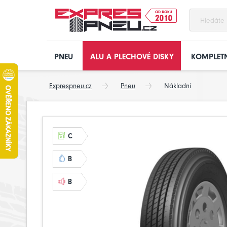
PNEU
ALU A PLECHOVÉ DISKY
KOMPLETN
Exprespneu.cz
Pneu
Nákladní
C
B
B