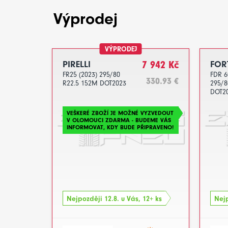
Výprodej
VÝPRODEJ
PIRELLI
7 942 Kč
FOR
FR25 (2023) 295/80
FDR 6
330.93 €
R22.5 152M DOT2023
295/8
DOT2
VEŠKERÉ ZBOŽÍ JE MOŽNÉ VYZVEDOUT
V OLOMOUCI ZDARMA - BUDEME VÁS
INFORMOVAT, KDY BUDE PŘIPRAVENO!
Nejpozději 12.8. u Vás, 12+ ks
Nejp