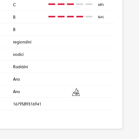
C
68%
B
84%
B
regionální
vodící
Radiální
Ano
Ano
1679589316941