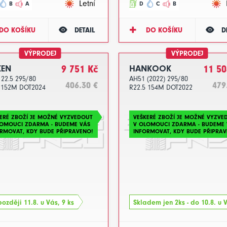
Letní
B
A
D
C
B
DO KOŠÍKU
DETAIL
DO KOŠÍKU
D
VÝPRODEJ
VÝPRODEJ
KEN
9 751 Kč
HANKOOK
11 50
 22.5 295/80
AH51 (2022) 295/80
406.30 €
479
 152M DOT2024
R22.5 154M DOT2022
ERÉ ZBOŽÍ JE MOŽNÉ VYZVEDOUT
VEŠKERÉ ZBOŽÍ JE MOŽNÉ VYZVE
LOMOUCI ZDARMA - BUDEME VÁS
V OLOMOUCI ZDARMA - BUDEME 
RMOVAT, KDY BUDE PŘIPRAVENO!
INFORMOVAT, KDY BUDE PŘIPRAV
ozději 11.8. u Vás, 9 ks
Skladem jen 2ks - do 10.8. u 