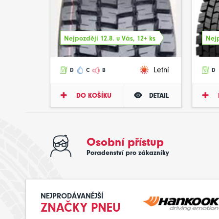
Nejpozději 12.8. u Vás, 12+ ks
Nejp
Letní
D
C
B
D
DO KOŠÍKU
DETAIL
Osobní přístup
Poradenství pro zákazníky
NEJPRODÁVANĚJŠÍ
ZNAČKY PNEU