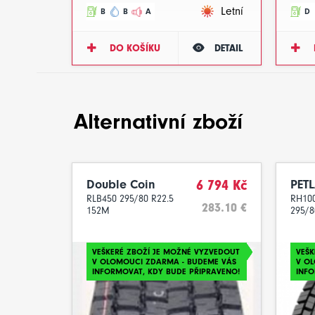
Letní
B
B
A
D
DO KOŠÍKU
DETAIL
Alternativní zboží
Double Coin
6 794 Kč
PET
RLB450 295/80 R22.5
RH100
283.10 €
152M
295/8
VEŠKERÉ ZBOŽÍ JE MOŽNÉ VYZVEDOUT
VEŠK
V OLOMOUCI ZDARMA - BUDEME VÁS
V O
INFORMOVAT, KDY BUDE PŘIPRAVENO!
INFO