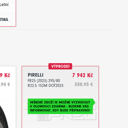
Letní
ETAIL
VÝPRODEJ
9 Kč
PIRELLI
7 942 Kč
FR25 (2023) 295/80
.94 €
330.93 €
R22.5 152M DOT2023
VEŠKERÉ ZBOŽÍ JE MOŽNÉ VYZVEDOUT
V OLOMOUCI ZDARMA - BUDEME VÁS
INFORMOVAT, KDY BUDE PŘIPRAVENO!