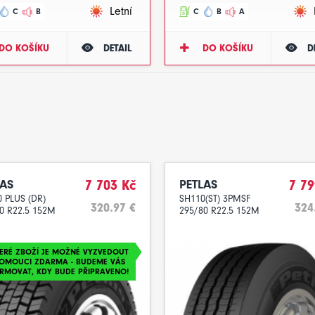
Letní
C
B
C
B
A
DO KOŠÍKU
DETAIL
DO KOŠÍKU
D
LAS
7 703 Kč
PETLAS
7 79
 PLUS (DR)
SH110(ST) 3PMSF
320.97 €
324
0 R22.5 152M
295/80 R22.5 152M
ERÉ ZBOŽÍ JE MOŽNÉ VYZVEDOUT
LOMOUCI ZDARMA - BUDEME VÁS
RMOVAT, KDY BUDE PŘIPRAVENO!