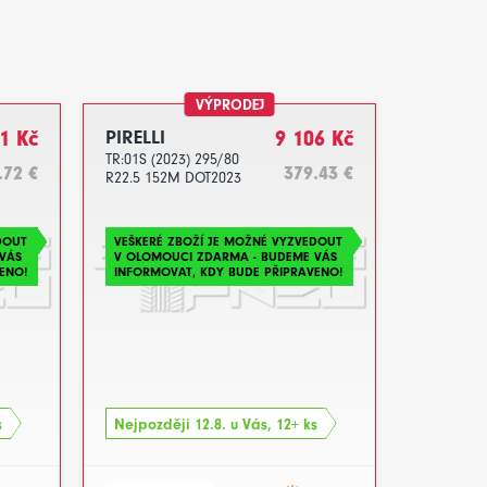
VÝPRODEJ
1 Kč
PIRELLI
9 106 Kč
TR:01S (2023) 295/80
.72 €
379.43 €
R22.5 152M DOT2023
DOUT
VEŠKERÉ ZBOŽÍ JE MOŽNÉ VYZVEDOUT
VÁS
V OLOMOUCI ZDARMA - BUDEME VÁS
ENO!
INFORMOVAT, KDY BUDE PŘIPRAVENO!
s
Nejpozději 12.8. u Vás, 12+ ks