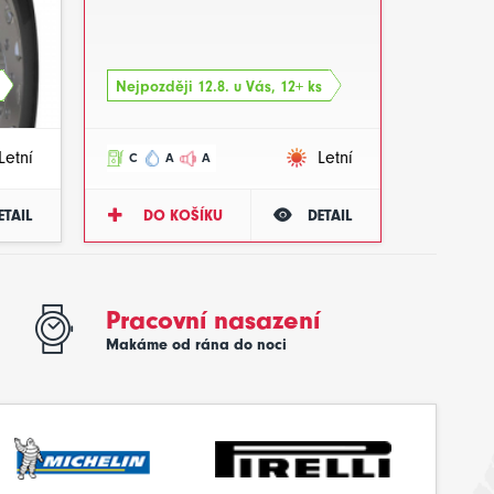
Nejpozději 12.8. u Vás, 12+ ks
Letní
Letní
C
A
A
ETAIL
DO KOŠÍKU
DETAIL
Pracovní nasazení
Makáme od rána do noci