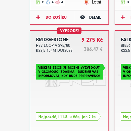
Letní
C
A
A
D
DO KOŠÍKU
DETAIL
VÝPRODEJ
BRIDGESTONE
9 275 Kč
FAL
HS2 ECOPIA 295/80
BI856
386.47 €
R22,5 154M DOT2022
R22,5
VEŠKERÉ ZBOŽÍ JE MOŽNÉ VYZVEDOUT
VEŠK
V OLOMOUCI ZDARMA - BUDEME VÁS
V O
INFORMOVAT, KDY BUDE PŘIPRAVENO!
INFO
Nejpozději 11.8. u Vás, jen 2 ks
Nejp