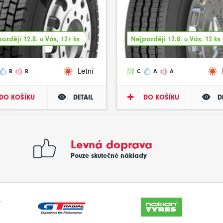
ozději 12.8. u Vás, 12+ ks
Nejpozději 12.8. u Vás, 12 ks
Letní
B
B
C
A
A
DO KOŠÍKU
DETAIL
DO KOŠÍKU
D
Levná doprava
Pouze skutečné náklady