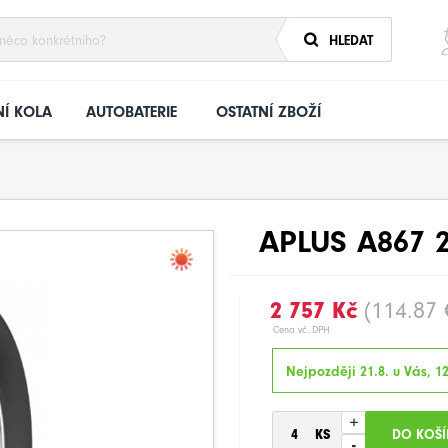
HLEDAT
Í KOLA
AUTOBATERIE
OSTATNÍ ZBOŽÍ
APLUS A867 2
2 757 Kč
(114.87 
Cena vč. DPH
Nejpozději 21.8. u Vás, 1
+
-