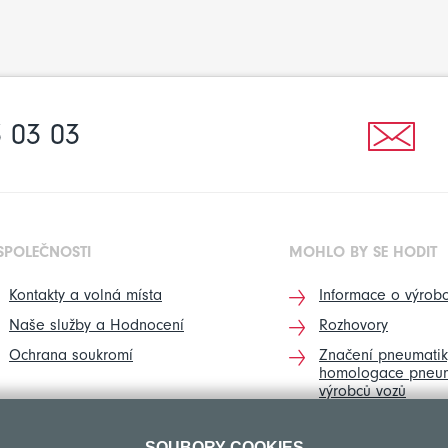
 03 03
SPOLEČNOSTI
MOHLO BY SE HODIT
Kontakty a volná místa
Informace o výrobc
Naše služby a Hodnocení
Rozhovory
Ochrana soukromí
Značení pneumatik
homologace pneum
výrobců vozů
SOUBORY COOKIES