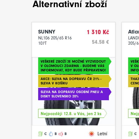
Alternativní zboží
SUNNY
1 310 Kč
Atla
NL106 205/65 R16
LAND
54.58 €
107T
205/6
VEŠKERÉ ZBOŽÍ JE MOŽNÉ VYZVEDOUT
VEŠK
V OLOMOUCI ZDARMA - BUDEME VÁS
V O
INFORMOVAT, KDY BUDE PŘIPRAVENO!
INFO
AKCE: SLEVA NA DOPRAVU ČR 21% -
THAJ
SLEVA V KOŠÍKU
CEN
SLEVA NA DOPRAVU OSOBNÍ PNEU A
DISKY SLOVENSKO 20%
Nejpozději 12.8. u Vás, jen 2 ks
Nejp
Letní
C
B
B
C