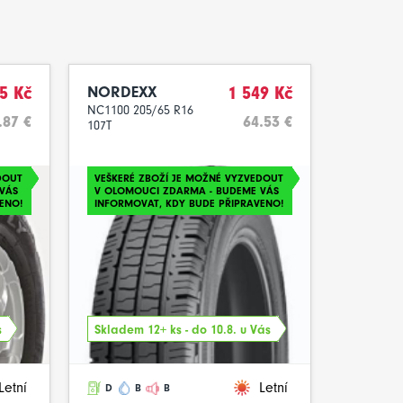
5 Kč
NORDEXX
1 549 Kč
NC1100 205/65 R16
.87 €
64.53 €
107T
DOUT
VEŠKERÉ ZBOŽÍ JE MOŽNÉ VYZVEDOUT
VÁS
V OLOMOUCI ZDARMA - BUDEME VÁS
ENO!
INFORMOVAT, KDY BUDE PŘIPRAVENO!
s
Skladem 12+ ks - do 10.8. u Vás
Letní
Letní
D
B
B