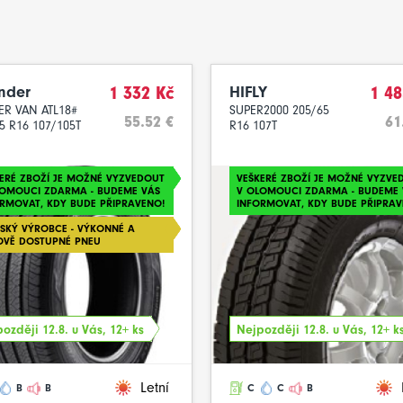
nder
1 332 Kč
HIFLY
1 48
ER VAN ATL18#
SUPER2000 205/65
55.52 €
61
5 R16 107/105T
R16 107T
ERÉ ZBOŽÍ JE MOŽNÉ VYZVEDOUT
VEŠKERÉ ZBOŽÍ JE MOŽNÉ VYZVE
LOMOUCI ZDARMA - BUDEME VÁS
V OLOMOUCI ZDARMA - BUDEME 
RMOVAT, KDY BUDE PŘIPRAVENO!
INFORMOVAT, KDY BUDE PŘIPRAV
SKÝ VÝROBCE - VÝKONNÉ A
OVĚ DOSTUPNÉ PNEU
ozději 12.8. u Vás, 12+ ks
Nejpozději 12.8. u Vás, 12+ k
Letní
B
B
C
C
B