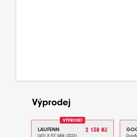
Výprodej
VÝPRODEJ
LAUFENN
2 138 Kč
GOO
LV01 X FIT VAN (2023)
Dura