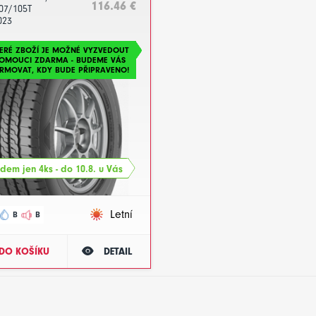
116.46 €
07/105T
023
ERÉ ZBOŽÍ JE MOŽNÉ VYZVEDOUT
LOMOUCI ZDARMA - BUDEME VÁS
RMOVAT, KDY BUDE PŘIPRAVENO!
dem jen 4ks - do 10.8. u Vás
Letní
B
B
DO KOŠÍKU
DETAIL