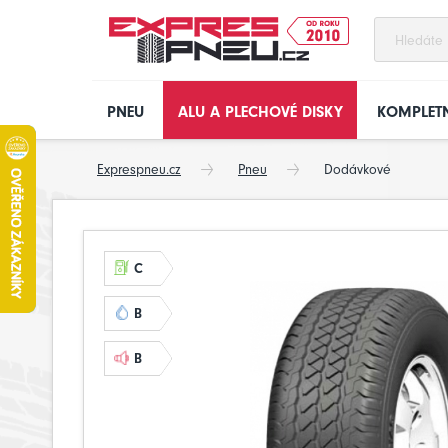
PNEU
ALU A PLECHOVÉ DISKY
KOMPLETN
Exprespneu.cz
Pneu
Dodávkové
C
B
B