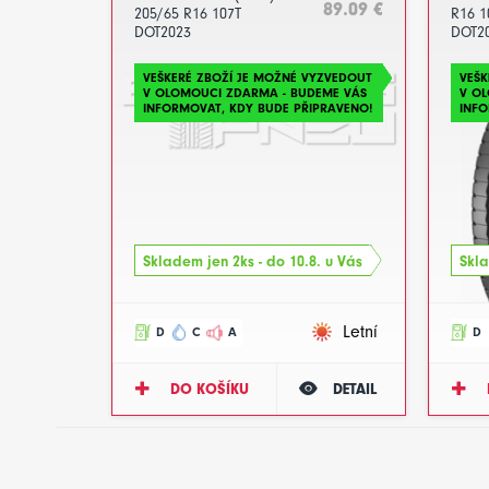
89.09 €
205/65 R16 107T
R16 1
DOT2023
DOT2
VEŠKERÉ ZBOŽÍ JE MOŽNÉ VYZVEDOUT
VEŠK
V OLOMOUCI ZDARMA - BUDEME VÁS
V O
INFORMOVAT, KDY BUDE PŘIPRAVENO!
INFO
Skladem jen 2ks - do 10.8. u Vás
Skla
Letní
D
C
A
D
DO KOŠÍKU
DETAIL