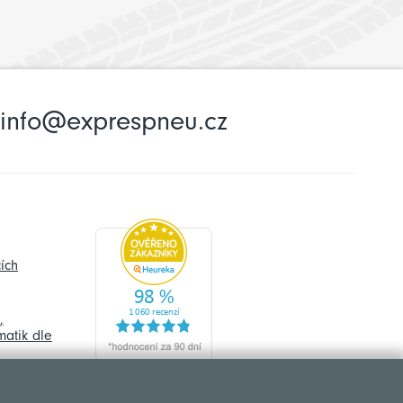
info@exprespneu.cz
ích
,
atik dle