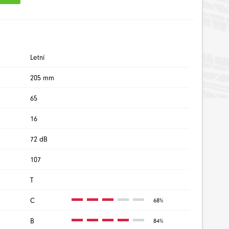
Letní
205 mm
65
16
72 dB
107
T
C
68%
B
84%