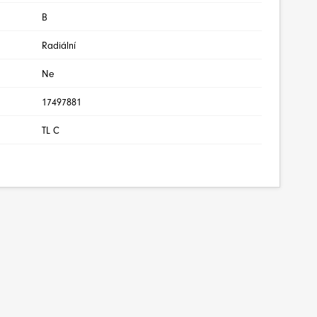
B
Radiální
Ne
17497881
TL C