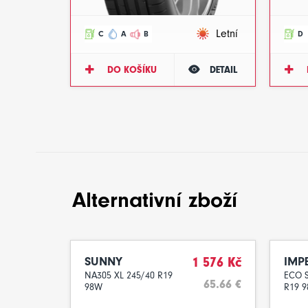
Letní
C
A
B
D
DO KOŠÍKU
DETAIL
Alternativní zboží
SUNNY
1 576 Kč
IMP
NA305 XL 245/40 R19
ECO S
65.66 €
98W
R19 9