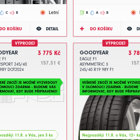
Letní
C
B
B
A
B
DO KOŠÍKU
DETAIL
DO KOŠÍKU
D
VÝPRODEJ
VÝPRODEJ
DYEAR
3 775 Kč
GOODYEAR
3 78
 F1
EAGLE F1
157.31 €
157
RSPORT 245/40
ASYMMETRIC 3
98Y DOT2024
245/40 R19 98Y F1
MO FP DOT2024
ERÉ ZBOŽÍ JE MOŽNÉ VYZVEDOUT
VEŠKERÉ ZBOŽÍ JE MOŽNÉ VYZVE
LOMOUCI ZDARMA - BUDEME VÁS
V OLOMOUCI ZDARMA - BUDEME 
RMOVAT, KDY BUDE PŘIPRAVENO!
INFORMOVAT, KDY BUDE PŘIPRAV
ozději 11.8. u Vás, jen 3 ks
Nejpozději 11.8. u Vás, 12+ k