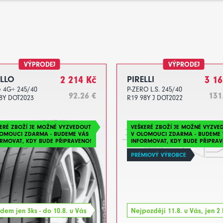
VÝPRODEJ
VÝPRODEJ
LLO
2 214 Kč
PIRELLI
3 16
e 4G+ 245/40
P-ZERO L.S. 245/40
92.26 €
131
8Y DOT2023
R19 98Y J DOT2022
ERÉ ZBOŽÍ JE MOŽNÉ VYZVEDOUT
VEŠKERÉ ZBOŽÍ JE MOŽNÉ VYZVE
LOMOUCI ZDARMA - BUDEME VÁS
V OLOMOUCI ZDARMA - BUDEME 
RMOVAT, KDY BUDE PŘIPRAVENO!
INFORMOVAT, KDY BUDE PŘIPRAV
PRÉMIOVÝ VÝROBCE
dem jen 3ks - do 10.8. u Vás
Nejpozději 11.8. u Vás, jen 2 