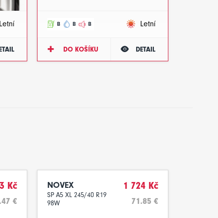
Letní
Letní
B
B
B
ETAIL
DO KOŠÍKU
DETAIL
3 Kč
NOVEX
1 724 Kč
SP A5 XL 245/40 R19
.47 €
71.85 €
98W