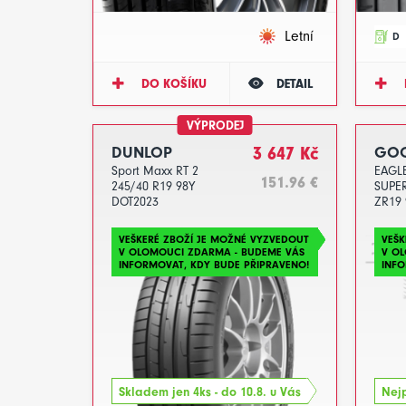
Letní
D
DO KOŠÍKU
DETAIL
VÝPRODEJ
DUNLOP
3 647 Kč
GOO
Sport Maxx RT 2
EAGLE
151.96 €
245/40 R19 98Y
SUPE
DOT2023
ZR19 
VEŠKERÉ ZBOŽÍ JE MOŽNÉ VYZVEDOUT
VEŠK
V OLOMOUCI ZDARMA - BUDEME VÁS
V O
INFORMOVAT, KDY BUDE PŘIPRAVENO!
INFO
Skladem jen 4ks - do 10.8. u Vás
Nejp