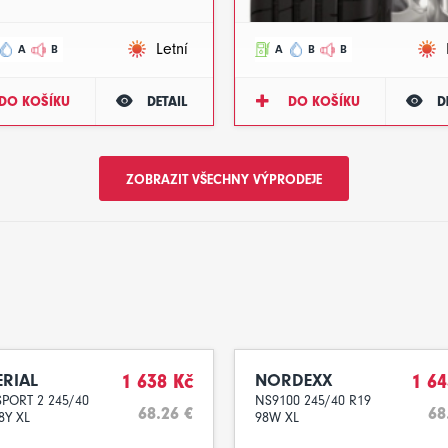
Letní
A
B
A
B
B
DO KOŠÍKU
DETAIL
DO KOŠÍKU
D
ZOBRAZIT VŠECHNY VÝPRODEJE
ERIAL
1 638 Kč
NORDEXX
1 64
PORT 2 245/40
NS9100 245/40 R19
68.26 €
68
8Y XL
98W XL