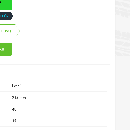
Y
PO ČR
. u Vás
Letní
245 mm
40
19