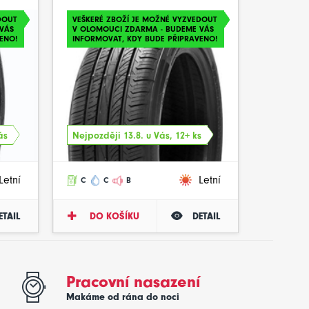
DOUT
VEŠKERÉ ZBOŽÍ JE MOŽNÉ VYZVEDOUT
VÁS
V OLOMOUCI ZDARMA - BUDEME VÁS
ENO!
INFORMOVAT, KDY BUDE PŘIPRAVENO!
ás
Nejpozději 13.8. u Vás, 12+ ks
Letní
Letní
C
C
B
ETAIL
DO KOŠÍKU
DETAIL
Pracovní nasazení
Makáme od rána do noci