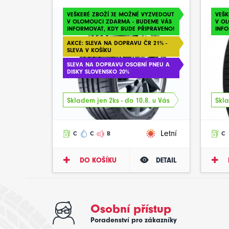
VEŠKERÉ ZBOŽÍ JE MOŽNÉ VYZVEDOUT
VEŠK
V OLOMOUCI ZDARMA - BUDEME VÁS
V O
INFORMOVAT, KDY BUDE PŘIPRAVENO!
INFO
AKCE: SLEVA NA DOPRAVU ČR 21% -
SLEVA V KOŠÍKU
SLEVA NA DOPRAVU OSOBNÍ PNEU A
DISKY SLOVENSKO 20%
Skladem jen 2ks - do 10.8. u Vás
Skla
Letní
C
C
B
C
DO KOŠÍKU
DETAIL
Osobní přístup
Poradenství pro zákazníky