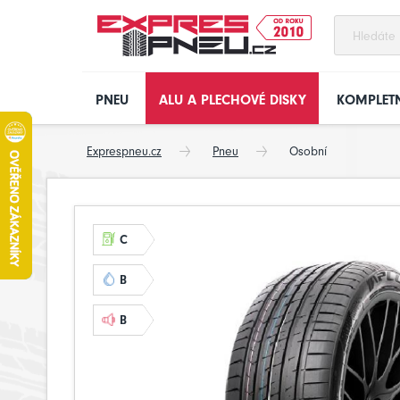
PNEU
ALU A PLECHOVÉ DISKY
KOMPLETN
Exprespneu.cz
Pneu
Osobní
C
B
B