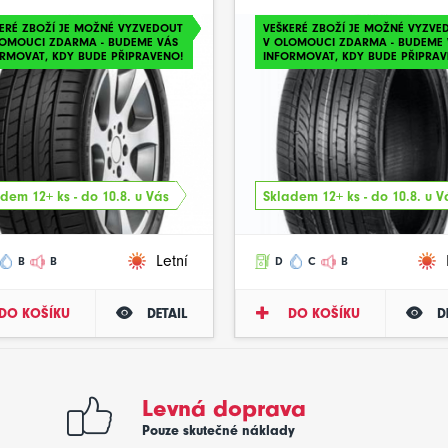
ERÉ ZBOŽÍ JE MOŽNÉ VYZVEDOUT
VEŠKERÉ ZBOŽÍ JE MOŽNÉ VYZVE
LOMOUCI ZDARMA - BUDEME VÁS
V OLOMOUCI ZDARMA - BUDEME 
RMOVAT, KDY BUDE PŘIPRAVENO!
INFORMOVAT, KDY BUDE PŘIPRAV
dem 12+ ks - do 10.8. u Vás
Skladem 12+ ks - do 10.8. u V
Letní
B
B
D
C
B
DO KOŠÍKU
DETAIL
DO KOŠÍKU
D
Levná doprava
Pouze skutečné náklady