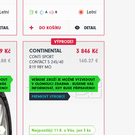
Letní
Letní
C
A
B
ETAIL
DO KOŠÍKU
DETAIL
VÝPRODEJ
9 Kč
CONTINENTAL
3 846 Kč
CONTI SPORT
.88 €
160.27 €
CONTACT 5 245/40
R19 98Y MO
DOT2023
DOUT
VEŠKERÉ ZBOŽÍ JE MOŽNÉ VYZVEDOUT
VÁS
V OLOMOUCI ZDARMA - BUDEME VÁS
ENO!
INFORMOVAT, KDY BUDE PŘIPRAVENO!
PRÉMIOVÝ VÝROBCE
s
Nejpozději 11.8. u Vás, jen 3 ks