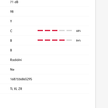
71 dB
98
Y
C
68%
B
84%
B
Radiální
Ne
1687336865295
TL XL ZR