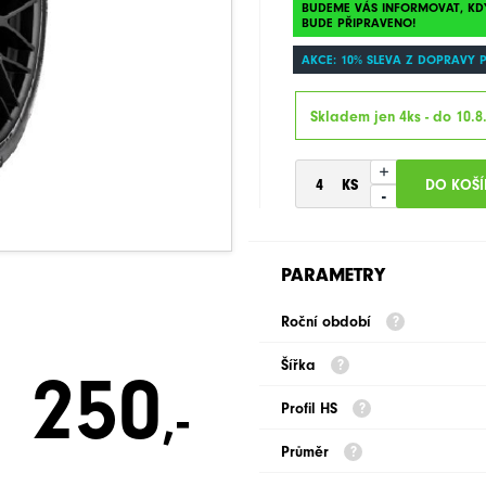
BUDEME VÁS INFORMOVAT, KD
BUDE PŘIPRAVENO!
AKCE: 10% SLEVA Z DOPRAVY 
Skladem jen 4ks - do 10.8
+
-
PARAMETRY
Roční období
Šířka
250
,-
Profil HS
Průměr