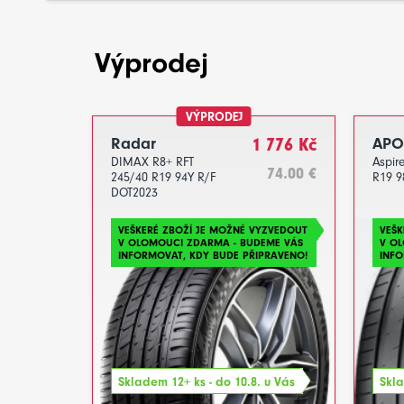
Výprodej
VÝPRODEJ
Radar
1 776 Kč
APO
DIMAX R8+ RFT
Aspir
74.00 €
245/40 R19 94Y R/F
R19 9
DOT2023
VEŠKERÉ ZBOŽÍ JE MOŽNÉ VYZVEDOUT
VEŠK
V OLOMOUCI ZDARMA - BUDEME VÁS
V O
INFORMOVAT, KDY BUDE PŘIPRAVENO!
INFO
Skladem 12+ ks - do 10.8. u Vás
Skla