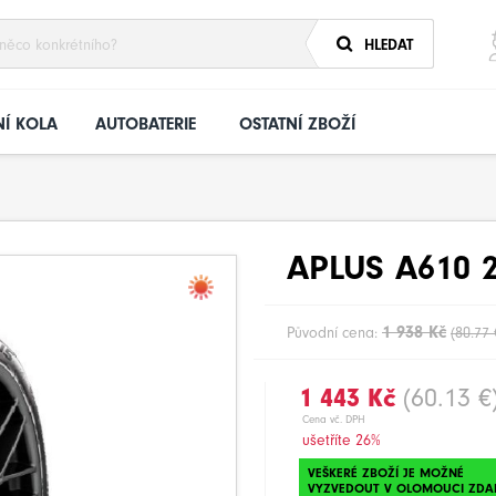
HLEDAT
Í KOLA
AUTOBATERIE
OSTATNÍ ZBOŽÍ
APLUS A610 2
1 938 Kč
Původní cena:
(80.77 
1 443 Kč
(60.13 €
Cena vč. DPH
ušetříte 26%
VEŠKERÉ ZBOŽÍ JE MOŽNÉ
VYZVEDOUT V OLOMOUCI ZDA