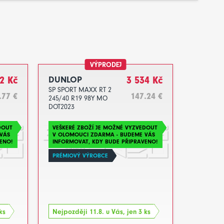
VÝPRODEJ
2 Kč
DUNLOP
3 534 Kč
SP SPORT MAXX RT 2
.77 €
147.24 €
245/40 R19 98Y MO
DOT2023
DOUT
VEŠKERÉ ZBOŽÍ JE MOŽNÉ VYZVEDOUT
VÁS
V OLOMOUCI ZDARMA - BUDEME VÁS
ENO!
INFORMOVAT, KDY BUDE PŘIPRAVENO!
PRÉMIOVÝ VÝROBCE
ks
Nejpozději 11.8. u Vás, jen 3 ks