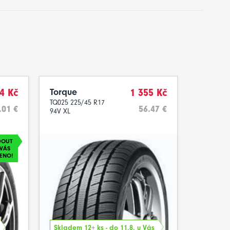
4 Kč
Torque
1 355 Kč
TQ025 225/45 R17
.01 €
56.47 €
94V XL
DOUT
VÁS
ENO!
Skladem 12+ ks - do 11.8. u Vás