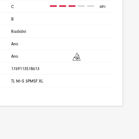
C
68%
B
Radiální
Ano
Ano
1769113518613
TL M+S 3PMSF XL