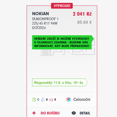
VÝPRODEJ
NOKIAN
2 041 Kč
SEASONPROOF 1
85.04 €
225/45 R17 94W
DOT2024
VEŠKERÉ ZBOŽÍ JE MOŽNÉ VYZVEDOUT
V OLOMOUCI ZDARMA - BUDEME VÁS
INFORMOVAT, KDY BUDE PŘIPRAVENO!
Nejpozději 11.8. u Vás, 12+ ks
Celoroční
C
B
B
DO KOŠÍKU
DETAIL