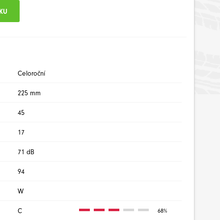
Celoroční
225 mm
45
17
71 dB
94
W
C
68%