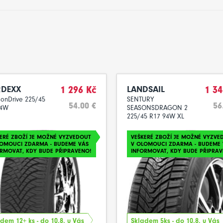
DEXX
1 296 Kč
LANDSAIL
1 34
onDrive 225/45
SENTURY
54.00 €
56
94W
SEASONSDRAGON 2
225/45 R17 94W XL
ERÉ ZBOŽÍ JE MOŽNÉ VYZVEDOUT
VEŠKERÉ ZBOŽÍ JE MOŽNÉ VYZVE
LOMOUCI ZDARMA - BUDEME VÁS
V OLOMOUCI ZDARMA - BUDEME 
RMOVAT, KDY BUDE PŘIPRAVENO!
INFORMOVAT, KDY BUDE PŘIPRAV
dem 12+ ks - do 10.8. u Vás
Skladem 5ks - do 10.8. u Vás