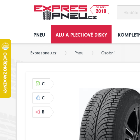
PNEU
ALU A PLECHOVÉ DISKY
KOMPLETN
Exprespneu.cz
Pneu
Osobní
C
C
B