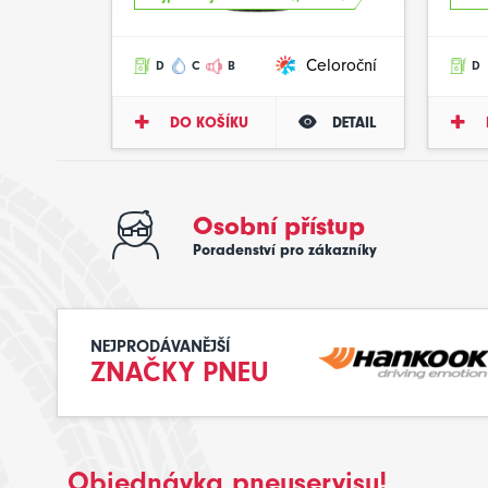
Celoroční
D
C
B
D
DO KOŠÍKU
DETAIL
Osobní přístup
Poradenství pro zákazníky
NEJPRODÁVANĚJŠÍ
ZNAČKY PNEU
Objednávka pneuservisu!