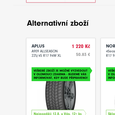
Alternativní zboží
APLUS
1 220 Kč
NOR
A909 ALLSEASON
4Seas
50.83 €
225/45 R17 94W XL
R17 
VEŠKERÉ ZBOŽÍ JE MOŽNÉ VYZVEDOUT
VEŠK
V OLOMOUCI ZDARMA - BUDEME VÁS
V O
INFORMOVAT, KDY BUDE PŘIPRAVENO!
INFO
Nejpozději 12.8. u Vás, 12+ ks
Skla