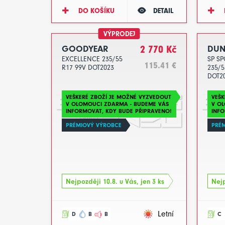
DO KOŠÍKU
DETAIL
VÝPRODEJ
GOODYEAR
2 770 Kč
DUN
EXCELLENCE 235/55
SP S
115.41 €
R17 99V DOT2023
235/5
DOT2
VEŠKERÉ ZBOŽÍ JE MOŽNÉ VYZVEDOUT
VEŠK
V OLOMOUCI ZDARMA - BUDEME VÁS
V O
INFORMOVAT, KDY BUDE PŘIPRAVENO!
INFO
PRÉMIOVÝ VÝROBCE
PRÉ
Nejpozději 10.8. u Vás, jen 3 ks
Nejp
Letní
D
B
B
C