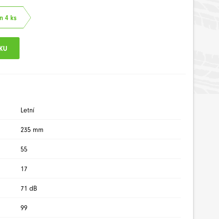
n 4 ks
Letní
235 mm
55
17
71 dB
99