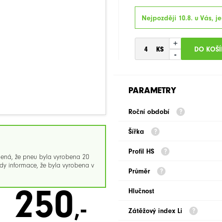
Nejpozději 10.8. u Vás, je
+
-
PARAMETRY
Roční období
Šířka
Profil HS
mená, že pneu byla vyrobena 20
y informace, že byla vyrobena v
Průměr
250
Hlučnost
,-
Zátěžový index Li