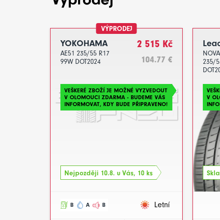
VÝPRODEJ
YOKOHAMA
2 515 Kč
Lea
AE51 235/55 R17
NOVA
104.77 €
99W DOT2024
235/5
DOT2
VEŠKERÉ ZBOŽÍ JE MOŽNÉ VYZVEDOUT
VEŠK
V OLOMOUCI ZDARMA - BUDEME VÁS
V O
INFORMOVAT, KDY BUDE PŘIPRAVENO!
INFO
Nejpozději 10.8. u Vás, 10 ks
Skla
Letní
B
A
B