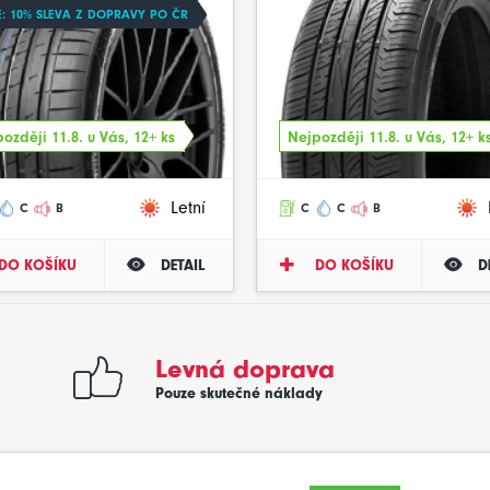
: 10% SLEVA Z DOPRAVY PO ČR
ozději 11.8. u Vás, 12+ ks
Nejpozději 11.8. u Vás, 12+ k
Letní
C
B
C
C
B
DO KOŠÍKU
DETAIL
DO KOŠÍKU
D
Levná doprava
Pouze skutečné náklady