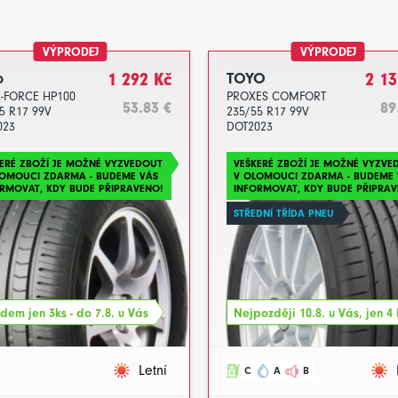
VÝPRODEJ
VÝPRODEJ
o
1 292 Kč
TOYO
2 13
-FORCE HP100
PROXES COMFORT
53.83 €
89
5 R17 99V
235/55 R17 99V
023
DOT2023
ERÉ ZBOŽÍ JE MOŽNÉ VYZVEDOUT
VEŠKERÉ ZBOŽÍ JE MOŽNÉ VYZVE
LOMOUCI ZDARMA - BUDEME VÁS
V OLOMOUCI ZDARMA - BUDEME 
RMOVAT, KDY BUDE PŘIPRAVENO!
INFORMOVAT, KDY BUDE PŘIPRAV
STŘEDNÍ TŘÍDA PNEU
dem jen 3ks - do 7.8. u Vás
Nejpozději 10.8. u Vás, jen 4 
Letní
C
A
B