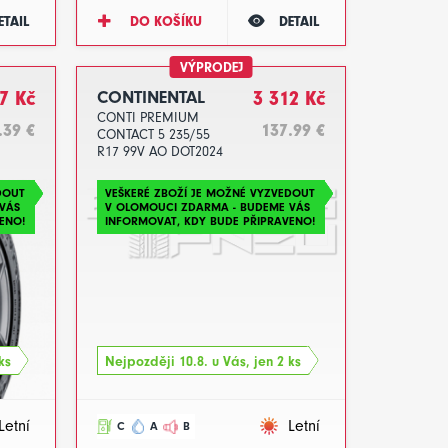
ETAIL
DO KOŠÍKU
DETAIL
VÝPRODEJ
7 Kč
CONTINENTAL
3 312 Kč
CONTI PREMIUM
.39 €
137.99 €
CONTACT 5 235/55
R17 99V AO DOT2024
DOUT
VEŠKERÉ ZBOŽÍ JE MOŽNÉ VYZVEDOUT
VÁS
V OLOMOUCI ZDARMA - BUDEME VÁS
ENO!
INFORMOVAT, KDY BUDE PŘIPRAVENO!
ks
Nejpozději 10.8. u Vás, jen 2 ks
Letní
Letní
C
A
B