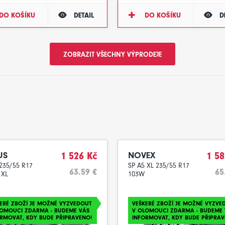
DO KOŠÍKU
DETAIL
DO KOŠÍKU
D
ZOBRAZIT VŠECHNY VÝPRODEJE
US
1 526 Kč
NOVEX
1 58
235/55 R17
SP A5 XL 235/55 R17
63.59 €
65
 XL
103W
ERÉ ZBOŽÍ JE MOŽNÉ VYZVEDOUT
VEŠKERÉ ZBOŽÍ JE MOŽNÉ VYZVE
LOMOUCI ZDARMA - BUDEME VÁS
V OLOMOUCI ZDARMA - BUDEME 
RMOVAT, KDY BUDE PŘIPRAVENO!
INFORMOVAT, KDY BUDE PŘIPRAV