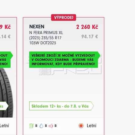
VÝPRODEJ
9 Kč
NEXEN
2 260 Kč
N FERA PRIMUS XL
.14 €
94.17 €
(2023) 235/55 R17
103W DOT2023
DOUT
VEŠKERÉ ZBOŽÍ JE MOŽNÉ VYZVEDOUT
VÁS
V OLOMOUCI ZDARMA - BUDEME VÁS
ENO!
INFORMOVAT, KDY BUDE PŘIPRAVENO!
ks
Skladem 12+ ks - do 7.8. u Vás
Letní
Letní
B
B
B