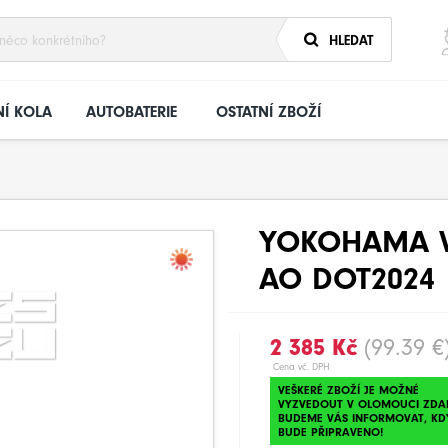
HLEDAT
Í KOLA
AUTOBATERIE
OSTATNÍ ZBOŽÍ
YOKOHAMA V1
AO DOT2024
2 385 Kč
(99.39 €
Cena vč. DPH
VEŠKERÉ ZBOŽÍ JE MOŽNÉ
VYZVEDOUT V OLOMOUCI ZDA
BUDEME VÁS INFORMOVAT, KD
BUDE PŘIPRAVENO!