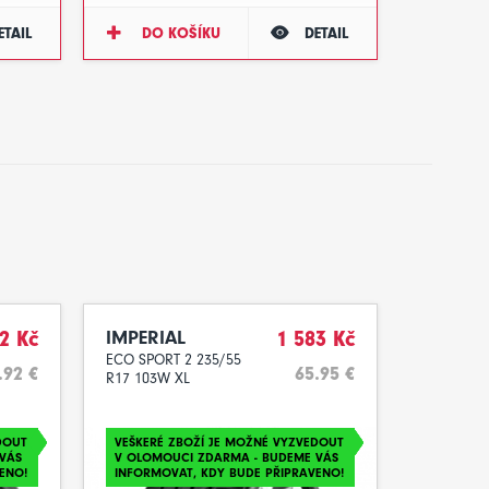
ETAIL
DO KOŠÍKU
DETAIL
2 Kč
IMPERIAL
1 583 Kč
ECO SPORT 2 235/55
.92 €
65.95 €
R17 103W XL
DOUT
VEŠKERÉ ZBOŽÍ JE MOŽNÉ VYZVEDOUT
VÁS
V OLOMOUCI ZDARMA - BUDEME VÁS
ENO!
INFORMOVAT, KDY BUDE PŘIPRAVENO!