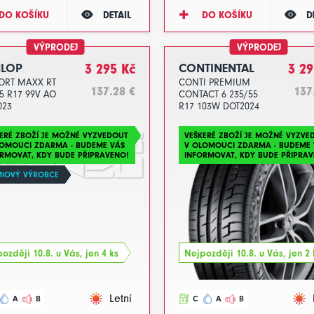
DO KOŠÍKU
DETAIL
DO KOŠÍKU
D
VÝPRODEJ
VÝPRODEJ
LOP
3 295 Kč
CONTINENTAL
3 29
PORT MAXX RT
CONTI PREMIUM
137.28 €
137
5 R17 99V AO
CONTACT 6 235/55
023
R17 103W DOT2024
ERÉ ZBOŽÍ JE MOŽNÉ VYZVEDOUT
VEŠKERÉ ZBOŽÍ JE MOŽNÉ VYZVE
LOMOUCI ZDARMA - BUDEME VÁS
V OLOMOUCI ZDARMA - BUDEME 
RMOVAT, KDY BUDE PŘIPRAVENO!
INFORMOVAT, KDY BUDE PŘIPRAV
MIOVÝ VÝROBCE
ozději 10.8. u Vás, jen 4 ks
Nejpozději 10.8. u Vás, jen 2 
Letní
A
B
C
A
B