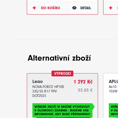
DO KOŠÍKU
DETAIL
Alternativní zboží
VÝPRODEJ
Leao
1 292 Kč
APL
NOVA-FORCE HP100
A610 
53.83 €
235/55 R17 99V
103W
DOT2023
VEŠKERÉ ZBOŽÍ JE MOŽNÉ VYZVEDOUT
VEŠK
V OLOMOUCI ZDARMA - BUDEME VÁS
V O
INFORMOVAT, KDY BUDE PŘIPRAVENO!
INFO