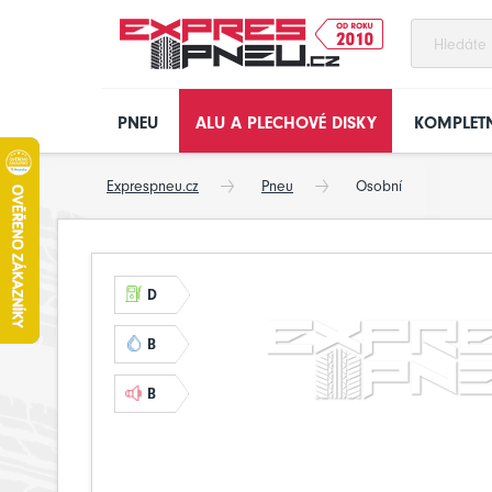
PNEU
ALU A PLECHOVÉ DISKY
KOMPLETN
Exprespneu.cz
Pneu
Osobní
D
B
B