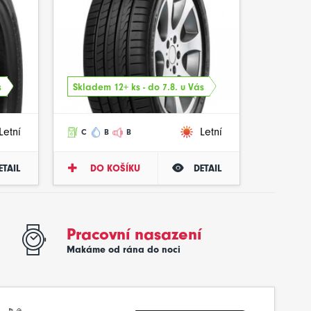
s
Skladem 12+ ks - do 7.8. u Vás
Letní
Letní
C
B
B
ETAIL
DO KOŠÍKU
DETAIL
Pracovní nasazení
Makáme od rána do noci