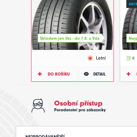
AKCE
Skladem jen 3ks - do 7.8. u Vás
Nejp
Letní
C
DO KOŠÍKU
DETAIL
Osobní přístup
Poradenství pro zákazníky