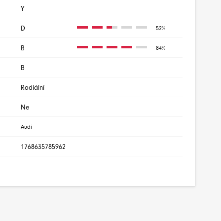
Y
D
52%
B
84%
B
Radiální
Ne
Audi
1768635785962