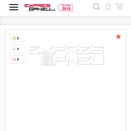
HLEDAT
B
A
B