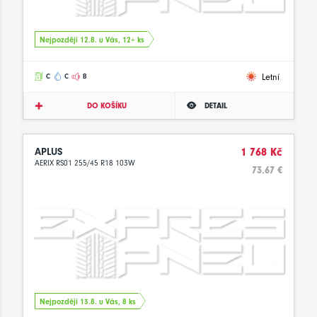
Nejpozději 12.8. u Vás, 12+ ks
Letní
C
C
B
DO KOŠÍKU
DETAIL
APLUS
1 768 Kč
AERIX RS01 255/45 R18 103W
73.67 €
Nejpozději 13.8. u Vás, 8 ks