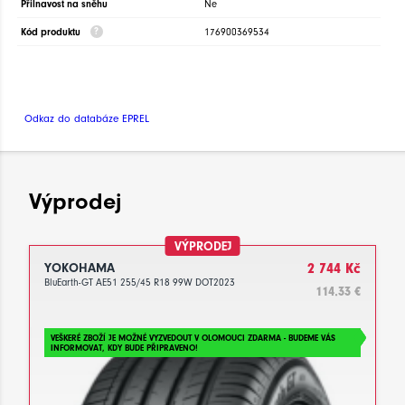
Přilnavost na sněhu
Ne
Kód produktu
176900369534
Odkaz do databáze EPREL
Výprodej
VÝPRODEJ
YOKOHAMA
2 744 Kč
BluEarth-GT AE51 255/45 R18 99W DOT2023
114.33 €
VEŠKERÉ ZBOŽÍ JE MOŽNÉ VYZVEDOUT V OLOMOUCI ZDARMA - BUDEME VÁS
INFORMOVAT, KDY BUDE PŘIPRAVENO!