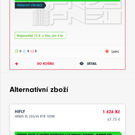
PRÉMIOVÝ VÝROBCE
Nejpozději 12.8. u Vás, jen 4 ks
Letní
D
B
B
DO KOŠÍKU
DETAIL
Alternativní zboží
HIFLY
1 626 Kč
HF805 XL 255/45 R18 103W
67.75 €
VEŠKERÉ ZBOŽÍ JE MOŽNÉ VYZVEDOUT V OLOMOUCI ZDARMA - BUDEME VÁS