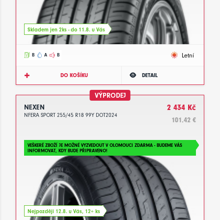
Skladem jen 2ks - do 11.8. u Vás
Letní
B
A
B
DO KOŠÍKU
DETAIL
VÝPRODEJ
NEXEN
2 434 Kč
NFERA SPORT 255/45 R18 99Y DOT2024
101.42 €
VEŠKERÉ ZBOŽÍ JE MOŽNÉ VYZVEDOUT V OLOMOUCI ZDARMA - BUDEME VÁS
INFORMOVAT, KDY BUDE PŘIPRAVENO!
Nejpozději 12.8. u Vás, 12+ ks