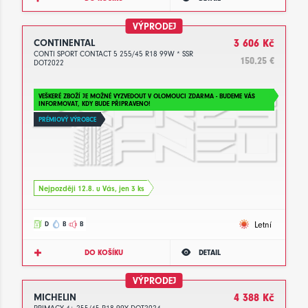
VÝPRODEJ
CONTINENTAL
3 606 Kč
CONTI SPORT CONTACT 5 255/45 R18 99W * SSR
150.25 €
DOT2022
VEŠKERÉ ZBOŽÍ JE MOŽNÉ VYZVEDOUT V OLOMOUCI ZDARMA - BUDEME VÁS
INFORMOVAT, KDY BUDE PŘIPRAVENO!
PRÉMIOVÝ VÝROBCE
Nejpozději 12.8. u Vás, jen 3 ks
Letní
D
B
B
DO KOŠÍKU
DETAIL
VÝPRODEJ
MICHELIN
4 388 Kč