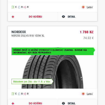
Letní
C
B
B
DO KOŠÍKU
DETAIL
NORDEXX
1 788 Kč
NS9200 255/45 R18 103W XL
74.52 €
VEŠKERÉ ZBOŽÍ JE MOŽNÉ VYZVEDOUT V OLOMOUCI ZDARMA - BUDEME VÁS
INFORMOVAT, KDY BUDE PŘIPRAVENO!
Skladem jen 2ks - do 11.8. u Vás
Letní
C
B
B
DO KOŠÍKU
DETAIL