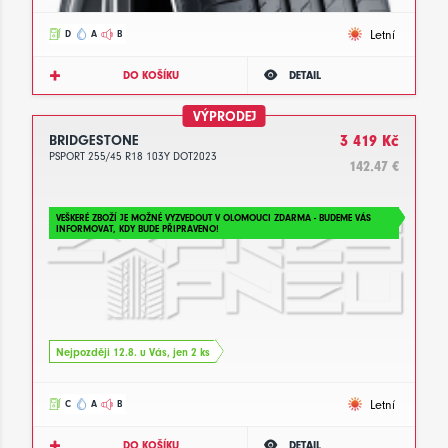
Letní
D
A
B
DO KOŠÍKU
DETAIL
VÝPRODEJ
BRIDGESTONE
3 419 Kč
PSPORT 255/45 R18 103Y DOT2023
142.47 €
VEŠKERÉ ZBOŽÍ JE MOŽNÉ VYZVEDOUT V OLOMOUCI ZDARMA - BUDEME VÁS
INFORMOVAT, KDY BUDE PŘIPRAVENO!
Nejpozději 12.8. u Vás, jen 2 ks
Letní
C
A
B
DO KOŠÍKU
DETAIL