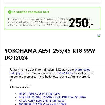
Co vlastně znamená DOT
250
Informace o týdnu a roku výroby. Například DOT2023 znamená, že pneu byla
,-
vyrobena 20 týden roku 2023. Někdy může být pneu označena DOT23 tedy
informace, že byla vyrobena v roce 2023 bez specifikovaného týdne výroby.
YOKOHAMA AE51 255/45 R18 99W
DOT2024
Je nám líto, ale zboží není skladem. Můžete si, ale
vybrat celou
řadu jiných
. Klidně nám zavolejte na
773 63 03 03
. Garantujem, že
najdeme pneumatiku, která bude ještě lepší než Vámi vybraná.
☺
Alternativní zboží:
HIFLY HF805 XL 255/45 R18 103W
FORTUNE VIENTO FSR-702 255/45 R18 103Y DOT2026
APLUS AERIX RS01 255/45 R18 103W
NORDEXX NS9200 255/45 R18 103W XL