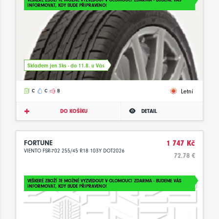
INFORMOVAT, KDY BUDE PŘIPRAVENO!
Skladem jen 3ks - do 11.8. u Vás
Letní
C
C
B
DO KOŠÍKU
DETAIL
FORTUNE
1 747 Kč
VIENTO FSR-702 255/45 R18 103Y DOT2026
72.78 €
VEŠKERÉ ZBOŽÍ JE MOŽNÉ VYZVEDOUT V OLOMOUCI ZDARMA - BUDEME VÁS
INFORMOVAT, KDY BUDE PŘIPRAVENO!