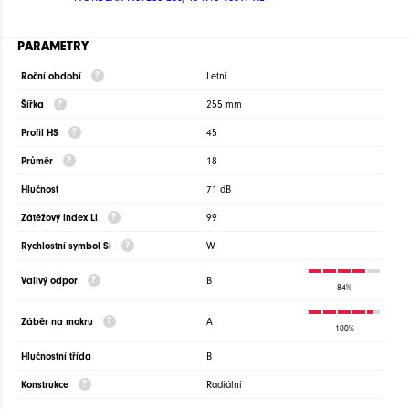
PARAMETRY
Roční období
Letní
Šířka
255 mm
Profil HS
45
Průměr
18
Hlučnost
71 dB
Zátěžový index Li
99
Rychlostní symbol Si
W
Valivý odpor
B
84%
Záběr na mokru
A
100%
Hlučnostní třída
B
Konstrukce
Radiální