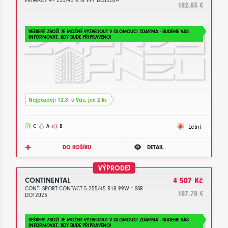
PRIMACY 4+ 255/45 R18 99Y DOT2024
182.83 €
VEŠKERÉ ZBOŽÍ JE MOŽNÉ VYZVEDOUT V OLOMOUCI ZDARMA - BUDEME VÁS
INFORMOVAT, KDY BUDE PŘIPRAVENO!
Nejpozději 12.8. u Vás, jen 2 ks
Letní
C
A
B
DO KOŠÍKU
DETAIL
VÝPRODEJ
CONTINENTAL
4 507 Kč
CONTI SPORT CONTACT 5 255/45 R18 99W * SSR
187.78 €
DOT2023
VEŠKERÉ ZBOŽÍ JE MOŽNÉ VYZVEDOUT V OLOMOUCI ZDARMA - BUDEME VÁS
INFORMOVAT, KDY BUDE PŘIPRAVENO!