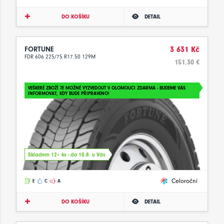
DO KOŠÍKU
DETAIL
FORTUNE
3 631 Kč
FDR 606 225/75 R17.50 129M
151.30 €
VEŠKERÉ ZBOŽÍ JE MOŽNÉ VYZVEDOUT V OLOMOUCI ZDARMA - BUDEME VÁS
INFORMOVAT, KDY BUDE PŘIPRAVENO!
Skladem 12+ ks - do 10.8. u Vás
Celoroční
E
C
A
DO KOŠÍKU
DETAIL