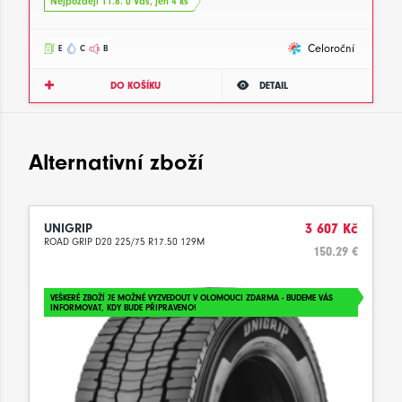
Nejpozději 11.8. u Vás, jen 4 ks
Celoroční
E
C
B
DO KOŠÍKU
DETAIL
Alternativní zboží
UNIGRIP
3 607 Kč
ROAD GRIP D20 225/75 R17.50 129M
150.29 €
VEŠKERÉ ZBOŽÍ JE MOŽNÉ VYZVEDOUT V OLOMOUCI ZDARMA - BUDEME VÁS
INFORMOVAT, KDY BUDE PŘIPRAVENO!