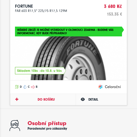
FORTUNE
3 680 Kč
FAR 603 R17,5" 225/75 R17,5 129M
153.35 €
VEŠKERÉ ZBOŽÍ JE MOŽNÉ VYZVEDOUT V OLOMOUCI ZDARMA - BUDEME VÁS
INFORMOVAT, KDY BUDE PŘIPRAVENO!
Skladem 10ks - do 10.8. u Vás
Celoroční
D
C
B
DO KOŠÍKU
DETAIL
Osobní přístup
Poradenství pro zákazníky