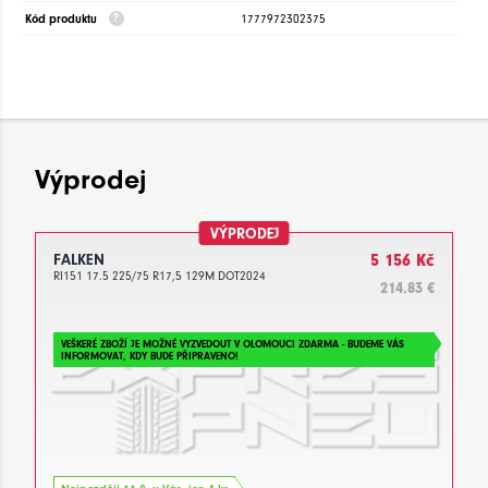
Kód produktu
1777972302375
Výprodej
VÝPRODEJ
FALKEN
5 156 Kč
RI151 17.5 225/75 R17,5 129M DOT2024
214.83 €
VEŠKERÉ ZBOŽÍ JE MOŽNÉ VYZVEDOUT V OLOMOUCI ZDARMA - BUDEME VÁS
INFORMOVAT, KDY BUDE PŘIPRAVENO!