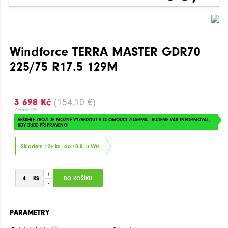
Windforce TERRA MASTER GDR70
225/75 R17.5 129M
3 698 Kč
(154.10 €)
Cena vč. DPH
VEŠKERÉ ZBOŽÍ JE MOŽNÉ VYZVEDOUT V OLOMOUCI ZDARMA - BUDEME VÁS INFORMOVAT,
KDY BUDE PŘIPRAVENO!
Skladem 12+ ks - do 10.8. u Vás
+
-
PARAMETRY