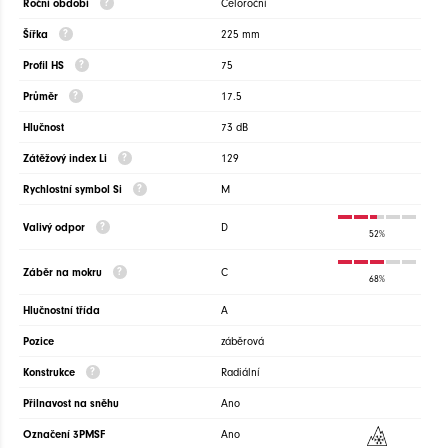
Roční období
Celoroční
Šířka
225 mm
Profil HS
75
Průměr
17.5
Hlučnost
73 dB
Zátěžový index Li
129
Rychlostní symbol Si
M
Valivý odpor
D
52%
Záběr na mokru
C
68%
Hlučnostní třída
A
Pozice
záběrová
Konstrukce
Radiální
Přilnavost na sněhu
Ano
Označení 3PMSF
Ano