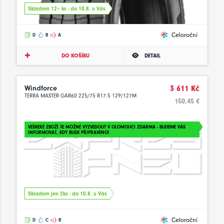
Skladem 12+ ks - do 10.8. u Vás
Celoroční
D
B
A
DO KOŠÍKU
DETAIL
Windforce
3 611 Kč
TERRA MASTER GAR60 225/75 R17.5 129/127M
150.45 €
VEŠKERÉ ZBOŽÍ JE MOŽNÉ VYZVEDOUT V OLOMOUCI ZDARMA - BUDEME VÁS
INFORMOVAT, KDY BUDE PŘIPRAVENO!
Skladem jen 2ks - do 10.8. u Vás
Celoroční
D
C
B