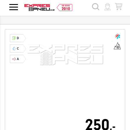
HLEDAT
D
C
A
250
,-