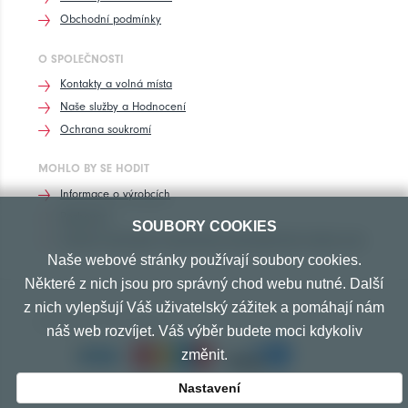
Obchodní podmínky
O SPOLEČNOSTI
Kontakty a volná místa
Naše služby a Hodnocení
Ochrana soukromí
MOHLO BY SE HODIT
Informace o výrobcích
Rozhovory
SOUBORY COOKIES
Značení pneumatik, homologace pneumatik dle výrobců vozů
Naše webové stránky používají soubory cookies.
Některé z nich jsou pro správný chod webu nutné. Další
z nich vylepšují Váš uživatelský zážitek a pomáhají nám
PŘIJÍMÁME TYTO PLATBY
náš web rozvíjet. Váš výběr budete moci kdykoliv
změnit.
Nastavení