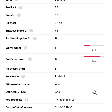
Profil HS
55
Průměr
16
Hlučnost
72 dB
Zátěžový index Li
91
Rychlostní symbol Si
H
Valivý odpor
E
36%
Záběr na mokru
B
84%
Hlučnostní třída
B
Konstrukce
Radiální
Přilnavost na sněhu
Ano
Označení 3PMSF
Ano
Kód produktu
1711034264408
Dodatečné informace
TL M+S 3PMSF