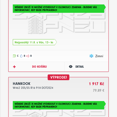
VEŠKERÉ ZBOŽÍ JE MOŽNÉ VYZVEDOUT V OLOMOUCI ZDARMA - BUDEME VÁS
INFORMOVAT, KDY BUDE PŘIPRAVENO!
Nejpozději 11.8. u Vás, 12+ ks
Zimní
C
B
B
DO KOŠÍKU
DETAIL
VÝPRODEJ
HANKOOK
1 917 Kč
W462 205/55 R16 91H DOT2024
79.89 €
VEŠKERÉ ZBOŽÍ JE MOŽNÉ VYZVEDOUT V OLOMOUCI ZDARMA - BUDEME VÁS
INFORMOVAT, KDY BUDE PŘIPRAVENO!