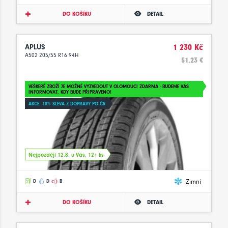
DO KOŠÍKU
DETAIL
APLUS
1 230 Kč
A502 205/55 R16 94H
51.23 €
VEŠKERÉ ZBOŽÍ JE MOŽNÉ VYZVEDOUT V OLOMOUCI ZDARMA - BUDEME VÁS
INFORMOVAT, KDY BUDE PŘIPRAVENO!
AKCE: 10% SLEVA Z DOPRAVY PO ČR
Nejpozději 12.8. u Vás, 12+ ks
Zimní
D
D
B
DO KOŠÍKU
DETAIL