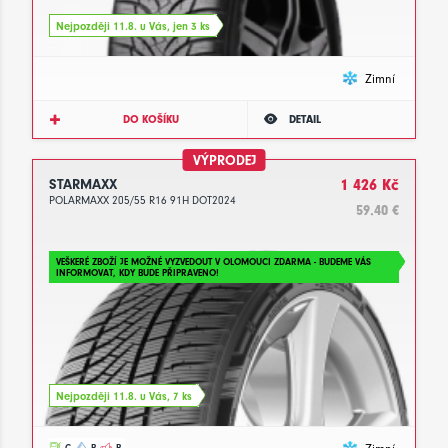
Nejpozději 11.8. u Vás, jen 3 ks
Zimní
DO KOŠÍKU
DETAIL
VÝPRODEJ
STARMAXX
1 426 Kč
POLARMAXX 205/55 R16 91H DOT2024
59.40 €
VEŠKERÉ ZBOŽÍ JE MOŽNÉ VYZVEDOUT V OLOMOUCI ZDARMA - BUDEME VÁS
INFORMOVAT, KDY BUDE PŘIPRAVENO!
Nejpozději 11.8. u Vás, 7 ks
C
B
B