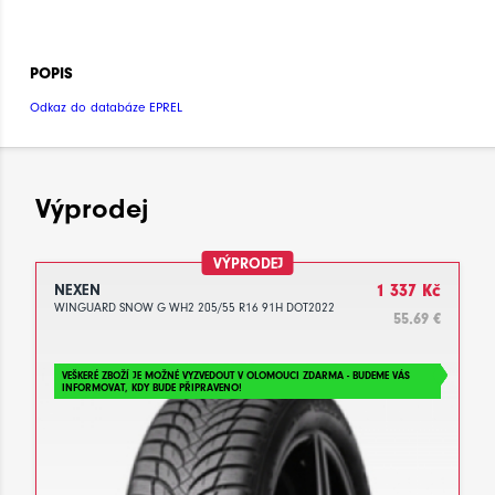
POPIS
Odkaz do databáze EPREL
Výprodej
VÝPRODEJ
NEXEN
1 337 Kč
WINGUARD SNOW G WH2 205/55 R16 91H DOT2022
55.69 €
VEŠKERÉ ZBOŽÍ JE MOŽNÉ VYZVEDOUT V OLOMOUCI ZDARMA - BUDEME VÁS
INFORMOVAT, KDY BUDE PŘIPRAVENO!