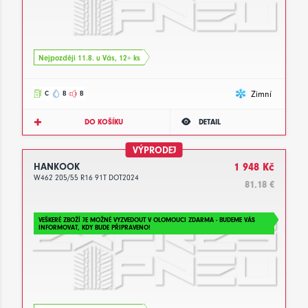
Nejpozději 11.8. u Vás, 12+ ks
Zimní
C
B
B
DO KOŠÍKU
DETAIL
VÝPRODEJ
HANKOOK
1 948 Kč
W462 205/55 R16 91T DOT2024
81.18 €
VEŠKERÉ ZBOŽÍ JE MOŽNÉ VYZVEDOUT V OLOMOUCI ZDARMA - BUDEME VÁS
INFORMOVAT, KDY BUDE PŘIPRAVENO!