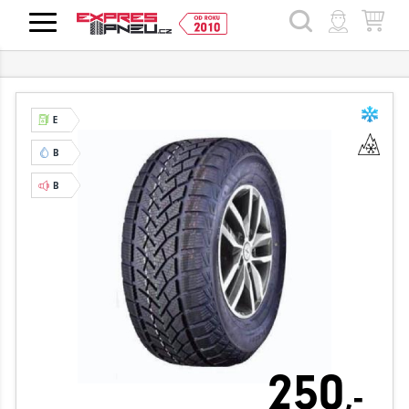
HLEDAT
E
B
B
250
,-