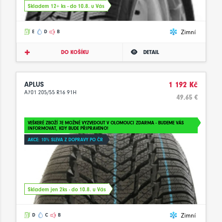
Skladem 12+ ks - do 10.8. u Vás
Zimní
E
D
B
DO KOŠÍKU
DETAIL
APLUS
1 192 Kč
A701 205/55 R16 91H
49.65 €
VEŠKERÉ ZBOŽÍ JE MOŽNÉ VYZVEDOUT V OLOMOUCI ZDARMA - BUDEME VÁS
INFORMOVAT, KDY BUDE PŘIPRAVENO!
AKCE: 10% SLEVA Z DOPRAVY PO ČR
Skladem jen 2ks - do 10.8. u Vás
Zimní
D
C
B