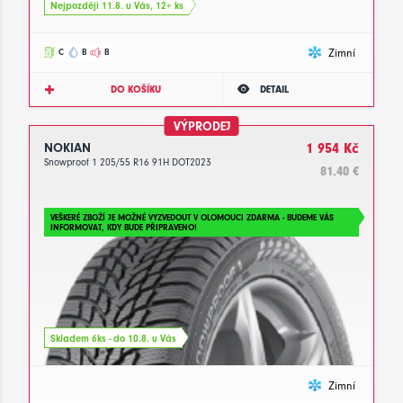
Nejpozději 11.8. u Vás, 12+ ks
Zimní
C
B
B
DO KOŠÍKU
DETAIL
VÝPRODEJ
NOKIAN
1 954 Kč
Snowproof 1 205/55 R16 91H DOT2023
81.40 €
VEŠKERÉ ZBOŽÍ JE MOŽNÉ VYZVEDOUT V OLOMOUCI ZDARMA - BUDEME VÁS
INFORMOVAT, KDY BUDE PŘIPRAVENO!
Skladem 6ks - do 10.8. u Vás
Zimní