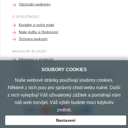
Obchodní podmínky
O SPOLEČNOSTI
Kontakty a volná místa
Naše služby a Hodnocení
Ochrana soukromí
MOHLO BY SE HODIT
Informace o výrobcích
Rozhovory
SOUBORY COOKIES
Značení pneumatik, homologace pneumatik dle výrobců vozů
Naše webové stránky používají soubory cookies.
Některé z nich jsou pro správný chod webu nutné. Další
z nich vylepšují Váš uživatelský zážitek a pomáhají nám
PŘIJÍMÁME TYTO PLATBY
náš web rozvíjet. Váš výběr budete moci kdykoliv
změnit.
Nastavení