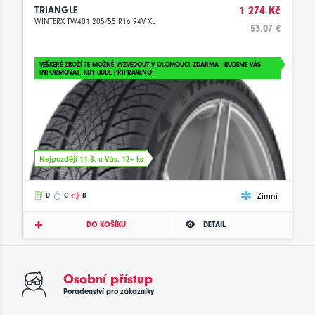
TRIANGLE
1 274 Kč
WINTERX TW401 205/55 R16 94V XL
53.07 €
VEŠKERÉ ZBOŽÍ JE MOŽNÉ VYZVEDOUT V OLOMOUCI ZDARMA - BUDEME VÁS
INFORMOVAT, KDY BUDE PŘIPRAVENO!
Nejpozději 11.8. u Vás, 12+ ks
Zimní
D
C
B
DO KOŠÍKU
DETAIL
Osobní přístup
Poradenství pro zákazníky