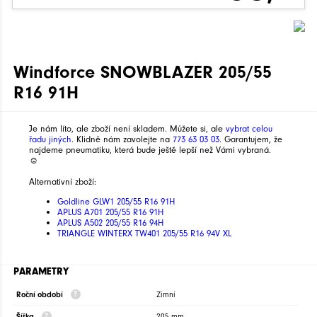
Windforce SNOWBLAZER 205/55
R16 91H
Je nám líto, ale zboží není skladem. Můžete si, ale
vybrat celou
řadu jiných
. Klidně nám zavolejte na
773 63 03 03
. Garantujem, že
najdeme pneumatiku, která bude ještě lepší než Vámi vybraná.
☺
Alternativní zboží:
Goldline GLW1 205/55 R16 91H
APLUS A701 205/55 R16 91H
APLUS A502 205/55 R16 94H
TRIANGLE WINTERX TW401 205/55 R16 94V XL
PARAMETRY
Roční období
Zimní
Šířka
205 mm