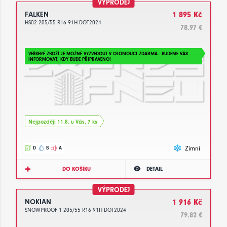
VÝPRODEJ
FALKEN
1 895 Kč
HS02 205/55 R16 91H DOT2024
78.97 €
VEŠKERÉ ZBOŽÍ JE MOŽNÉ VYZVEDOUT V OLOMOUCI ZDARMA - BUDEME VÁS
INFORMOVAT, KDY BUDE PŘIPRAVENO!
Nejpozději 11.8. u Vás, 7 ks
Zimní
D
B
A
DO KOŠÍKU
DETAIL
VÝPRODEJ
NOKIAN
1 916 Kč
SNOWPROOF 1 205/55 R16 91H DOT2024
79.82 €