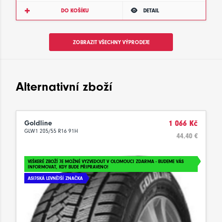
DO KOŠÍKU
DETAIL
ZOBRAZIT VŠECHNY VÝPRODEJE
Alternativní zboží
Goldline
1 066 Kč
GLW1 205/55 R16 91H
44.40 €
VEŠKERÉ ZBOŽÍ JE MOŽNÉ VYZVEDOUT V OLOMOUCI ZDARMA - BUDEME VÁS
INFORMOVAT, KDY BUDE PŘIPRAVENO!
ASIJSKÁ LEVNĚJŠÍ ZNAČKA