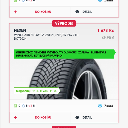
Zimní
DO KOŠÍKU
DETAIL
VÝPRODEJ
NEXEN
1 678 Kč
WINGUARD SNOW G3 (WH21) 205/55 R16 91H
69.90 €
DOT2024
VEŠKERÉ ZBOŽÍ JE MOŽNÉ VYZVEDOUT V OLOMOUCI ZDARMA - BUDEME VÁS
INFORMOVAT, KDY BUDE PŘIPRAVENO!
Nejpozději 11.8. u Vás, 11 ks
Zimní
D
B
B
DO KOŠÍKU
DETAIL