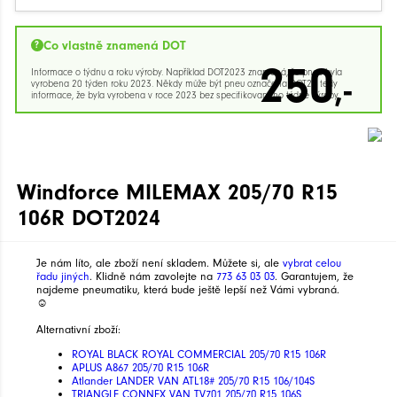
Co vlastně znamená DOT
250
Informace o týdnu a roku výroby. Například DOT2023 znamená, že pneu byla
,-
vyrobena 20 týden roku 2023. Někdy může být pneu označena DOT23 tedy
informace, že byla vyrobena v roce 2023 bez specifikovaného týdne výroby.
Windforce MILEMAX 205/70 R15
106R DOT2024
Je nám líto, ale zboží není skladem. Můžete si, ale
vybrat celou
řadu jiných
. Klidně nám zavolejte na
773 63 03 03
. Garantujem, že
najdeme pneumatiku, která bude ještě lepší než Vámi vybraná.
☺
Alternativní zboží:
ROYAL BLACK ROYAL COMMERCIAL 205/70 R15 106R
APLUS A867 205/70 R15 106R
Atlander LANDER VAN ATL18# 205/70 R15 106/104S
TRIANGLE CONNEX VAN TV701 205/70 R15 106S