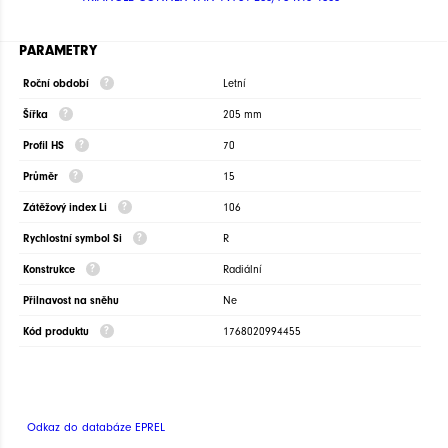
PARAMETRY
Roční období
Letní
Šířka
205 mm
Profil HS
70
Průměr
15
Zátěžový index Li
106
Rychlostní symbol Si
R
Konstrukce
Radiální
Přilnavost na sněhu
Ne
Kód produktu
1768020994455
Odkaz do databáze EPREL