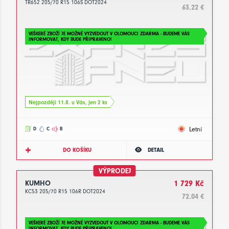
TR652 205/70 R15 106S DOT2024
63.22 €
VEŠKERÉ ZBOŽÍ JE MOŽNÉ VYZVEDOUT V OLOMOUCI ZDARMA - BUDEME VÁS
INFORMOVAT, KDY BUDE PŘIPRAVENO!
Nejpozději 11.8. u Vás, jen 2 ks
Letní
D
C
B
DO KOŠÍKU
DETAIL
VÝPRODEJ
KUMHO
1 729 Kč
KC53 205/70 R15 106R DOT2024
72.04 €
VEŠKERÉ ZBOŽÍ JE MOŽNÉ VYZVEDOUT V OLOMOUCI ZDARMA - BUDEME VÁS
INFORMOVAT, KDY BUDE PŘIPRAVENO!