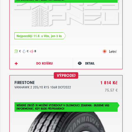
Nejpozději 11.8. u Vás, jen 3 ks
Letní
C
C
B
DO KOŠÍKU
DETAIL
VÝPRODEJ
FIRESTONE
1 814 Kč
VANHAWK 2 205/70 R15 106R DOT2022
75.57 €
VEŠKERÉ ZBOŽÍ JE MOŽNÉ VYZVEDOUT V OLOMOUCI ZDARMA - BUDEME VÁS
INFORMOVAT, KDY BUDE PŘIPRAVENO!