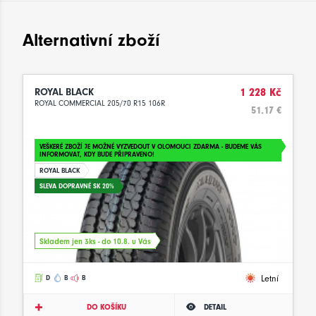
Alternativní zboží
ROYAL BLACK
1 228 Kč
ROYAL COMMERCIAL 205/70 R15 106R
51.17 €
VEŠKERÉ ZBOŽÍ JE MOŽNÉ VYZVEDOUT V OLOMOUCI ZDARMA - BUDEME VÁS
INFORMOVAT, KDY BUDE PŘIPRAVENO!
ROYAL BLACK
SLEVA DOPRAVNÉ SK 20%
Skladem jen 3ks - do 10.8. u Vás
Letní
D
B
B
DO KOŠÍKU
DETAIL