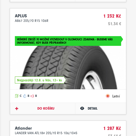
APLUS
1 232 Kč
A867 205/70 R15 106R
51.34 €
VEŠKERÉ ZBOŽÍ JE MOŽNÉ VYZVEDOUT V OLOMOUCI ZDARMA - BUDEME VÁS
INFORMOVAT, KDY BUDE PŘIPRAVENO!
Nejpozději 12.8. u Vás, 12+ ks
Letní
C
B
B
DO KOŠÍKU
DETAIL
Atlander
1 287 Kč
LANDER VAN ATL18# 205/70 R15 106/104S