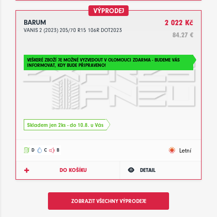
VÝPRODEJ
BARUM
2 022 Kč
VANIS 2 (2023) 205/70 R15 106R DOT2023
84.27 €
VEŠKERÉ ZBOŽÍ JE MOŽNÉ VYZVEDOUT V OLOMOUCI ZDARMA - BUDEME VÁS
INFORMOVAT, KDY BUDE PŘIPRAVENO!
Skladem jen 2ks - do 10.8. u Vás
Letní
D
C
B
DO KOŠÍKU
DETAIL
ZOBRAZIT VŠECHNY VÝPRODEJE