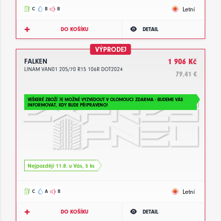
Letní
C
B
B
DO KOŠÍKU
DETAIL
VÝPRODEJ
FALKEN
1 906 Kč
LINAM VAN01 205/70 R15 106R DOT2024
79.41 €
VEŠKERÉ ZBOŽÍ JE MOŽNÉ VYZVEDOUT V OLOMOUCI ZDARMA - BUDEME VÁS
INFORMOVAT, KDY BUDE PŘIPRAVENO!
Nejpozději 11.8. u Vás, 5 ks
Letní
C
A
B
DO KOŠÍKU
DETAIL