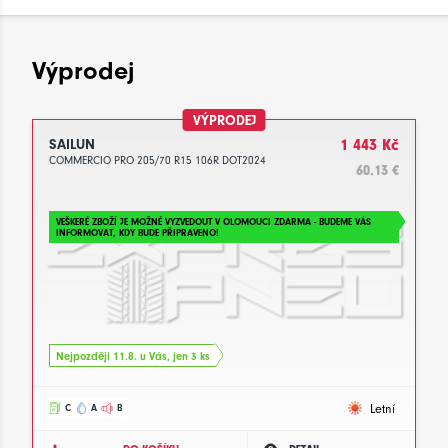
Výprodej
VÝPRODEJ
SAILUN
1 443 Kč
COMMERCIO PRO 205/70 R15 106R DOT2024
60.13 €
VEŠKERÉ ZBOŽÍ JE MOŽNÉ VYZVEDOUT V OLOMOUCI ZDARMA - BUDEME VÁS
INFORMOVAT, KDY BUDE PŘIPRAVENO!
Nejpozději 11.8. u Vás, jen 3 ks
Letní
C
A
B