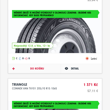
53.64 €
VEŠKERÉ ZBOŽÍ JE MOŽNÉ VYZVEDOUT V OLOMOUCI ZDARMA - BUDEME VÁS
INFORMOVAT, KDY BUDE PŘIPRAVENO!
Nejpozději 12.8. u Vás, 12+ ks
Letní
C
B
B
DO KOŠÍKU
DETAIL
TRIANGLE
1 371 Kč
CONNEX VAN TV701 205/70 R15 106S
57.11 €
VEŠKERÉ ZBOŽÍ JE MOŽNÉ VYZVEDOUT V OLOMOUCI ZDARMA - BUDEME VÁS
INFORMOVAT, KDY BUDE PŘIPRAVENO!