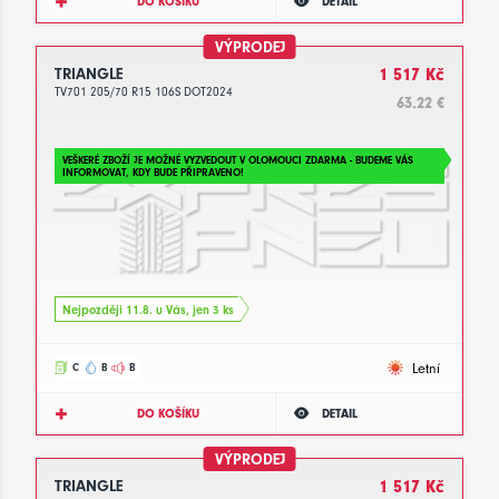
DO KOŠÍKU
DETAIL
VÝPRODEJ
TRIANGLE
1 517 Kč
TV701 205/70 R15 106S DOT2024
63.22 €
VEŠKERÉ ZBOŽÍ JE MOŽNÉ VYZVEDOUT V OLOMOUCI ZDARMA - BUDEME VÁS
INFORMOVAT, KDY BUDE PŘIPRAVENO!
Nejpozději 11.8. u Vás, jen 3 ks
Letní
C
B
B
DO KOŠÍKU
DETAIL
VÝPRODEJ
TRIANGLE
1 517 Kč