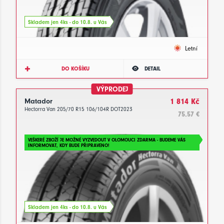
Skladem jen 4ks - do 10.8. u Vás
Letní
DO KOŠÍKU
DETAIL
VÝPRODEJ
Matador
1 814 Kč
Hectorra Van 205/70 R15 106/104R DOT2023
75.57 €
VEŠKERÉ ZBOŽÍ JE MOŽNÉ VYZVEDOUT V OLOMOUCI ZDARMA - BUDEME VÁS
INFORMOVAT, KDY BUDE PŘIPRAVENO!
Skladem jen 4ks - do 10.8. u Vás