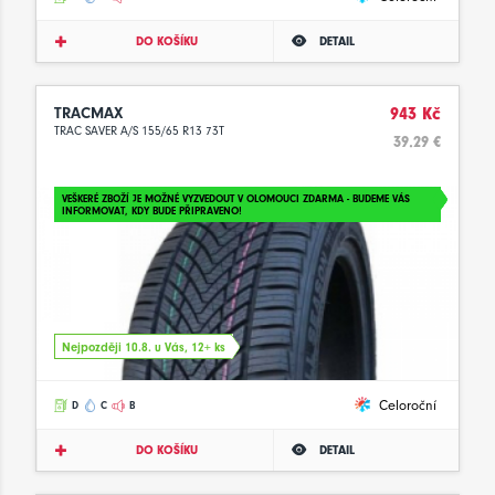
DO KOŠÍKU
DETAIL
TRACMAX
943 Kč
TRAC SAVER A/S 155/65 R13 73T
39.29 €
VEŠKERÉ ZBOŽÍ JE MOŽNÉ VYZVEDOUT V OLOMOUCI ZDARMA - BUDEME VÁS
INFORMOVAT, KDY BUDE PŘIPRAVENO!
Nejpozději 10.8. u Vás, 12+ ks
Celoroční
D
C
B
DO KOŠÍKU
DETAIL