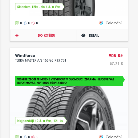
Skladem 12ks - do 7.8. u Vás
Celoroční
D
C
B
DO KOŠÍKU
DETAIL
Windforce
905 Kč
TERRA MASTER A/S 155/65 R13 73T
37.71 €
VEŠKERÉ ZBOŽÍ JE MOŽNÉ VYZVEDOUT V OLOMOUCI ZDARMA - BUDEME VÁS
INFORMOVAT, KDY BUDE PŘIPRAVENO!
Nejpozději 10.8. u Vás, 12+ ks
Celoroční
D
B
B