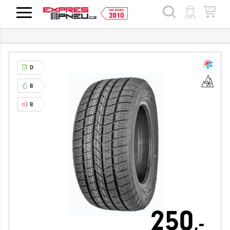
HLEDAT
D
B
B
250
,-