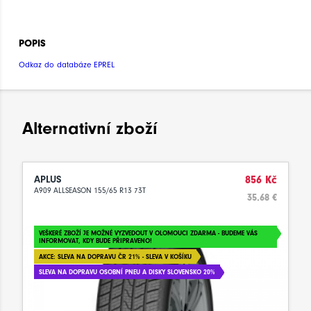
POPIS
Odkaz do databáze EPREL
Alternativní zboží
APLUS
856 Kč
A909 ALLSEASON 155/65 R13 73T
35.68 €
VEŠKERÉ ZBOŽÍ JE MOŽNÉ VYZVEDOUT V OLOMOUCI ZDARMA - BUDEME VÁS
INFORMOVAT, KDY BUDE PŘIPRAVENO!
AKCE: SLEVA NA DOPRAVU ČR 21% - SLEVA V KOŠÍKU
SLEVA NA DOPRAVU OSOBNÍ PNEU A DISKY SLOVENSKO 20%