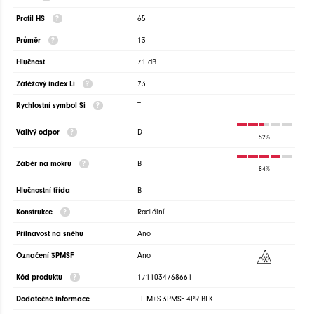
Profil HS
65
Průměr
13
Hlučnost
71 dB
Zátěžový index Li
73
Rychlostní symbol Si
T
Valivý odpor
D
52%
Záběr na mokru
B
84%
Hlučnostní třída
B
Konstrukce
Radiální
Přilnavost na sněhu
Ano
Označení 3PMSF
Ano
Kód produktu
1711034768661
Dodatečné informace
TL M+S 3PMSF 4PR BLK