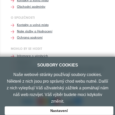
Kontakty a volná místa
Obchodní podmínky
O SPOLEČNOSTI
Kontakty a volná místa
Naše služby a Hodnocení
Ochrana soukromí
MOHLO BY SE HODIT
Informace o výrobcích
Rozhovory
SOUBORY COOKIES
Značení pneumatik, homologace pneumatik dle výrobců vozů
Naše webové stránky používají soubory cookies.
Některé z nich jsou pro správný chod webu nutné. Další
z nich vylepšují Váš uživatelský zážitek a pomáhají nám
PŘIJÍMÁME TYTO PLATBY
náš web rozvíjet. Váš výběr budete moci kdykoliv
změnit.
Nastavení