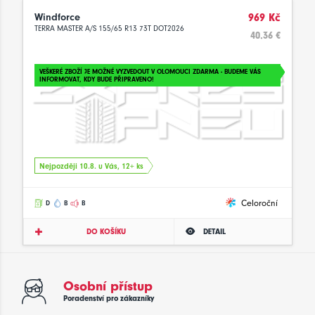
Windforce
969 Kč
TERRA MASTER A/S 155/65 R13 73T DOT2026
40.36 €
VEŠKERÉ ZBOŽÍ JE MOŽNÉ VYZVEDOUT V OLOMOUCI ZDARMA - BUDEME VÁS
INFORMOVAT, KDY BUDE PŘIPRAVENO!
Nejpozději 10.8. u Vás, 12+ ks
Celoroční
D
B
B
DO KOŠÍKU
DETAIL
Osobní přístup
Poradenství pro zákazníky