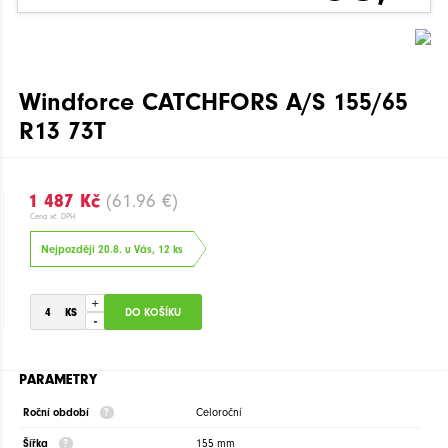
Windforce CATCHFORS A/S 155/65
R13 73T
1 487 Kč
(61.96 €)
Cena vč. DPH
Nejpozději 20.8. u Vás, 12 ks
+
-
PARAMETRY
Roční období
Celoroční
Šířka
155 mm