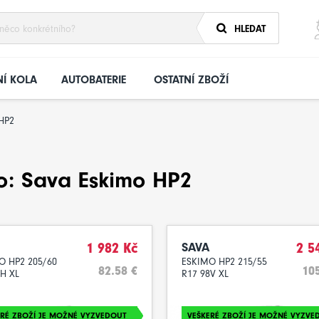
HLEDAT
Í KOLA
AUTOBATERIE
OSTATNÍ ZBOŽÍ
HP2
o: Sava Eskimo HP2
1 982 Kč
SAVA
2 5
O HP2 205/60
ESKIMO HP2 215/55
82.58 €
105
6H XL
R17 98V XL
ERÉ ZBOŽÍ JE MOŽNÉ VYZVEDOUT
VEŠKERÉ ZBOŽÍ JE MOŽNÉ VYZVE