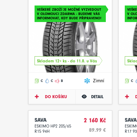
VEŠKERÉ ZBOŽÍ JE MOŽNÉ VYZVEDOUT
VEŠK
V OLOMOUCI ZDARMA - BUDEME VÁS
V OL
INFORMOVAT, KDY BUDE PŘIPRAVENO!
INFO
Skladem 12+ ks - do 11.8. u Vás
Sklad
Zimní
C
C
B
C
DO KOŠÍKU
DETAIL
SAVA
2 160 Kč
SAVA
ESKIMO HP2 205/65
ESKIM
89.99 €
R15 94H
R17 93