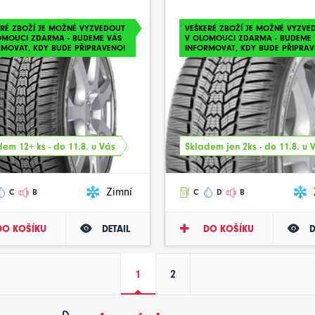
ERÉ ZBOŽÍ JE MOŽNÉ VYZVEDOUT
VEŠKERÉ ZBOŽÍ JE MOŽNÉ VYZVE
OMOUCI ZDARMA - BUDEME VÁS
V OLOMOUCI ZDARMA - BUDEME 
RMOVAT, KDY BUDE PŘIPRAVENO!
INFORMOVAT, KDY BUDE PŘIPRAV
em 12+ ks - do 11.8. u Vás
Skladem jen 2ks - do 11.8. u 
Zimní
C
B
C
D
B
DO KOŠÍKU
DETAIL
DO KOŠÍKU
D
1
2