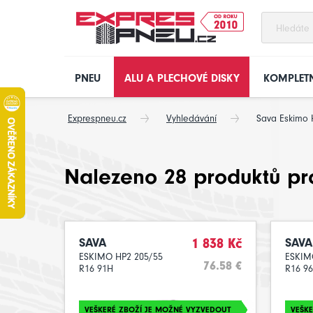
PNEU
ALU A PLECHOVÉ DISKY
KOMPLETN
Exprespneu.cz
Vyhledávání
Sava Eskimo 
Nalezeno 28 produktů pr
SAVA
1 838 Kč
SAVA
ESKIMO HP2 205/55
ESKIM
76.58 €
R16 91H
R16 9
VEŠKERÉ ZBOŽÍ JE MOŽNÉ VYZVEDOUT
VEŠK