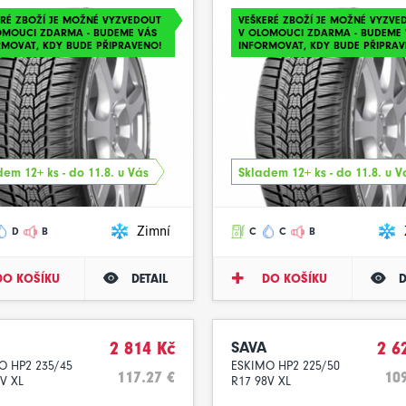
ERÉ ZBOŽÍ JE MOŽNÉ VYZVEDOUT
VEŠKERÉ ZBOŽÍ JE MOŽNÉ VYZVE
OMOUCI ZDARMA - BUDEME VÁS
V OLOMOUCI ZDARMA - BUDEME 
RMOVAT, KDY BUDE PŘIPRAVENO!
INFORMOVAT, KDY BUDE PŘIPRAV
em 12+ ks - do 11.8. u Vás
Skladem 12+ ks - do 11.8. u V
Zimní
D
B
C
C
B
DO KOŠÍKU
DETAIL
DO KOŠÍKU
D
2 814 Kč
SAVA
2 6
O HP2 235/45
ESKIMO HP2 225/50
117.27 €
109
V XL
R17 98V XL