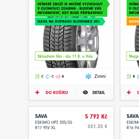
VEŠKERÉ ZBOŽÍ JE MOŽNÉ VYZVEDOUT
VEŠK
V OLOMOUCI ZDARMA - BUDEME VÁS
V OL
INFORMOVAT, KDY BUDE PŘIPRAVENO!
INFO
SLEVA NA DOPRAVU SLOVENSKO 20%
SLEV
Skladem 5ks - do 11.8. u Vás
Nejpo
Zimní
C
C
B
B
DO KOŠÍKU
DETAIL
SAVA
5 792 Kč
SAVA
ESKIMO HP2 205/55
ESKIM
241.35 €
R17 95V XL
R16 9