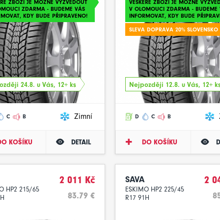
ERÉ ZBOŽÍ JE MOŽNÉ VYZVEDOUT
VEŠKERÉ ZBOŽÍ JE MOŽNÉ VYZVE
OMOUCI ZDARMA - BUDEME VÁS
V OLOMOUCI ZDARMA - BUDEME 
RMOVAT, KDY BUDE PŘIPRAVENO!
INFORMOVAT, KDY BUDE PŘIPRAV
SLEVA DOPRAVA 20% SLOVENSKO
zději 24.8. u Vás, 12+ ks
Nejpozději 12.8. u Vás, 12+ k
Zimní
C
B
D
C
B
DO KOŠÍKU
DETAIL
DO KOŠÍKU
D
2 011 Kč
SAVA
2 0
O HP2 215/65
ESKIMO HP2 225/45
83.79 €
8
8H
R17 91H