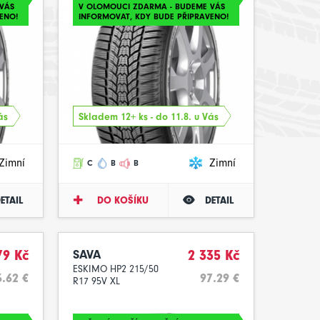
VÁS
V OLOMOUCI ZDARMA - BUDEME VÁS
ENO!
INFORMOVAT, KDY BUDE PŘIPRAVENO!
ás
Skladem 12+ ks - do 11.8. u Vás
Zimní
Zimní
C
B
B
ETAIL
DO KOŠÍKU
DETAIL
79 Kč
SAVA
2 335 Kč
ESKIMO HP2 215/50
6.62 €
97.29 €
R17 95V XL