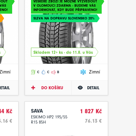
DOUT
VEŠKERÉ ZBOŽÍ JE MOŽNÉ VYZVEDOUT
VÁS
V OLOMOUCI ZDARMA - BUDEME VÁS
ENO!
INFORMOVAT, KDY BUDE PŘIPRAVENO!
SLEVA NA DOPRAVU SLOVENSKO 20%
s
Skladem 12+ ks - do 11.8. u Vás
Zimní
Zimní
C
C
B
ETAIL
DO KOŠÍKU
DETAIL
44 Kč
SAVA
1 827 Kč
ESKIMO HP2 195/55
5.16 €
76.13 €
R15 85H