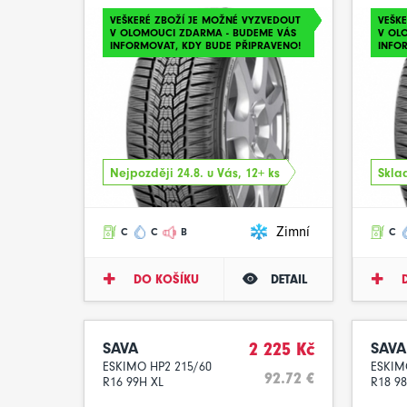
VEŠKERÉ ZBOŽÍ JE MOŽNÉ VYZVEDOUT
VEŠK
V OLOMOUCI ZDARMA - BUDEME VÁS
V OL
INFORMOVAT, KDY BUDE PŘIPRAVENO!
INFO
Nejpozději 24.8. u Vás, 12+ ks
Sklad
Zimní
C
C
B
C
DO KOŠÍKU
DETAIL
SAVA
2 225 Kč
SAVA
ESKIMO HP2 215/60
ESKIM
92.72 €
R16 99H XL
R18 98