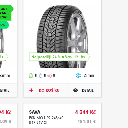
DOUT
VÁS
ENO!
20%
ás
Nejpozději 24.8. u Vás, 12+ ks
Zimní
Zimní
B
B
B
ETAIL
DO KOŠÍKU
DETAIL
94 Kč
SAVA
4 344 Kč
ESKIMO HP2 245/40
.09 €
181.01 €
R18 97V XL