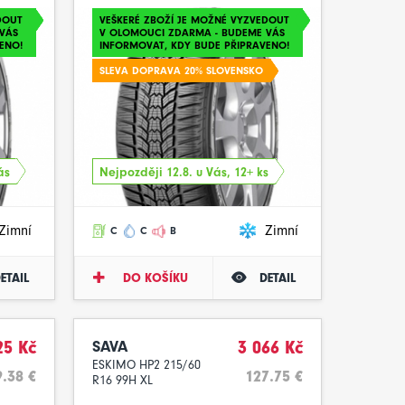
DOUT
VEŠKERÉ ZBOŽÍ JE MOŽNÉ VYZVEDOUT
VÁS
V OLOMOUCI ZDARMA - BUDEME VÁS
ENO!
INFORMOVAT, KDY BUDE PŘIPRAVENO!
SLEVA DOPRAVA 20% SLOVENSKO
ás
Nejpozději 12.8. u Vás, 12+ ks
Zimní
Zimní
C
C
B
ETAIL
DO KOŠÍKU
DETAIL
25 Kč
SAVA
3 066 Kč
ESKIMO HP2 215/60
.38 €
127.75 €
R16 99H XL