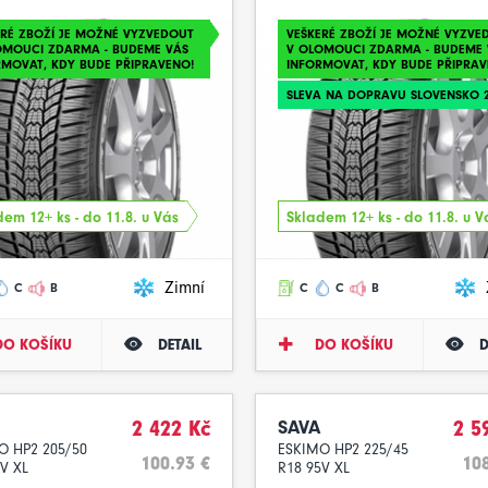
ERÉ ZBOŽÍ JE MOŽNÉ VYZVEDOUT
VEŠKERÉ ZBOŽÍ JE MOŽNÉ VYZVE
OMOUCI ZDARMA - BUDEME VÁS
V OLOMOUCI ZDARMA - BUDEME 
RMOVAT, KDY BUDE PŘIPRAVENO!
INFORMOVAT, KDY BUDE PŘIPRAV
SLEVA NA DOPRAVU SLOVENSKO 
em 12+ ks - do 11.8. u Vás
Skladem 12+ ks - do 11.8. u V
Zimní
C
B
C
C
B
DO KOŠÍKU
DETAIL
DO KOŠÍKU
D
2 422 Kč
SAVA
2 5
O HP2 205/50
ESKIMO HP2 225/45
100.93 €
108
V XL
R18 95V XL