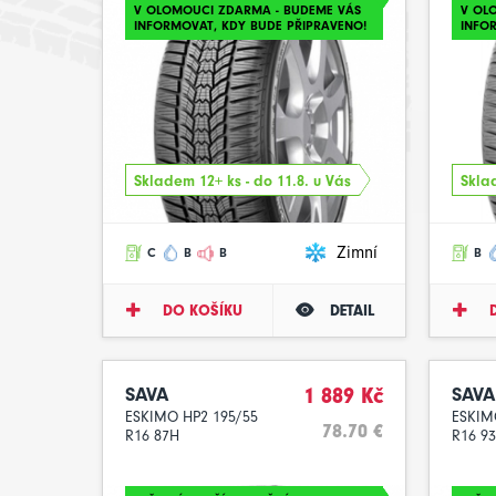
V OLOMOUCI ZDARMA - BUDEME VÁS
V OL
INFORMOVAT, KDY BUDE PŘIPRAVENO!
INFO
Skladem 12+ ks - do 11.8. u Vás
Sklad
Zimní
C
B
B
B
DO KOŠÍKU
DETAIL
SAVA
1 889 Kč
SAVA
ESKIMO HP2 195/55
ESKIM
78.70 €
R16 87H
R16 9