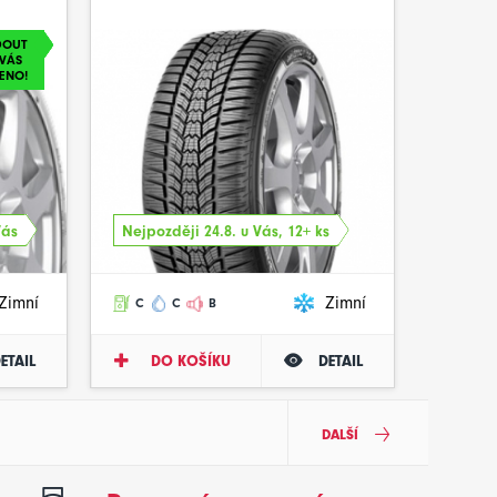
DOUT
VÁS
ENO!
Vás
Nejpozději 24.8. u Vás, 12+ ks
Zimní
Zimní
C
C
B
ETAIL
DO KOŠÍKU
DETAIL
DALŠÍ