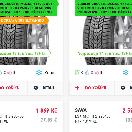
ERÉ ZBOŽÍ JE MOŽNÉ VYZVEDOUT
VEŠKERÉ ZBOŽÍ JE MOŽNÉ VYZVE
OMOUCI ZDARMA - BUDEME VÁS
V OLOMOUCI ZDARMA - BUDEME 
RMOVAT, KDY BUDE PŘIPRAVENO!
INFORMOVAT, KDY BUDE PŘIPRAV
A DOPRAVA 20% SLOVENSKO
zději 12.8. u Vás, 12+ ks
Nejpozději 24.8. u Vás, 12+ k
Zimní
C
B
C
C
B
DO KOŠÍKU
DETAIL
DO KOŠÍKU
D
1 869 Kč
SAVA
2 5
O HP2 205/55
ESKIMO HP2 225/55
77.89 €
108
4H XL
R17 101V XL