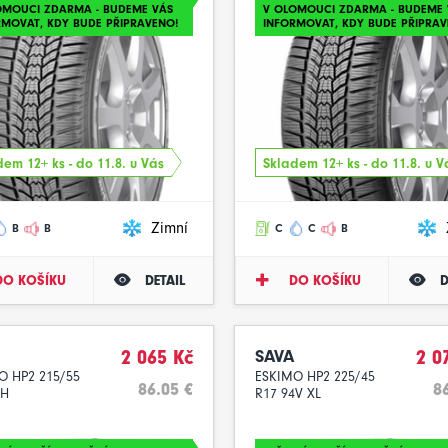
OMOUCI ZDARMA - BUDEME VÁS
V OLOMOUCI ZDARMA - BUDEME 
RMOVAT, KDY BUDE PŘIPRAVENO!
INFORMOVAT, KDY BUDE PŘIPRAV
em 12+ ks - do 11.8. u Vás
Skladem 12+ ks - do 11.8. u V
Zimní
B
B
C
C
B
DO KOŠÍKU
DETAIL
DO KOŠÍKU
D
2 065 Kč
SAVA
2 0
O HP2 215/55
ESKIMO HP2 225/45
86.05 €
8
3H
R17 94V XL