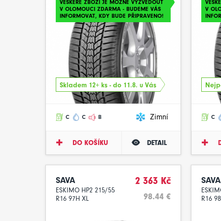
VEŠKERÉ ZBOŽÍ JE MOŽNÉ VYZVEDOUT
VEŠK
V OLOMOUCI ZDARMA - BUDEME VÁS
V OL
INFORMOVAT, KDY BUDE PŘIPRAVENO!
INFO
Skladem 12+ ks - do 11.8. u Vás
Nejpo
Zimní
C
C
B
C
DO KOŠÍKU
DETAIL
SAVA
2 363 Kč
SAVA
ESKIMO HP2 215/55
ESKIM
98.44 €
R16 97H XL
R16 9