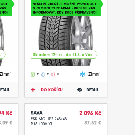
DOUT
VEŠKERÉ ZBOŽÍ JE MOŽNÉ VYZVEDOUT
VÁS
V OLOMOUCI ZDARMA - BUDEME VÁS
ENO!
INFORMOVAT, KDY BUDE PŘIPRAVENO!
s
Skladem 12+ ks - do 11.8. u Vás
Zimní
Zimní
C
C
B
ETAIL
DO KOŠÍKU
DETAIL
94 Kč
SAVA
2 096 Kč
ESKIMO HP2 245/45
.09 €
87.32 €
R18 100V XL