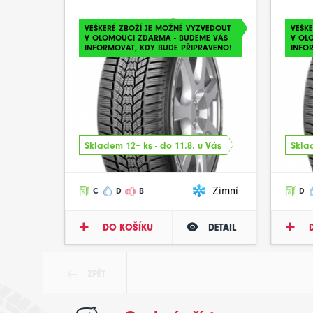
VEŠKERÉ ZBOŽÍ JE MOŽNÉ VYZVEDOUT
VEŠK
V OLOMOUCI ZDARMA - BUDEME VÁS
V OL
INFORMOVAT, KDY BUDE PŘIPRAVENO!
INFO
Skladem 12+ ks - do 11.8. u Vás
Sklad
Zimní
C
D
B
D
DO KOŠÍKU
DETAIL
ZPĚT