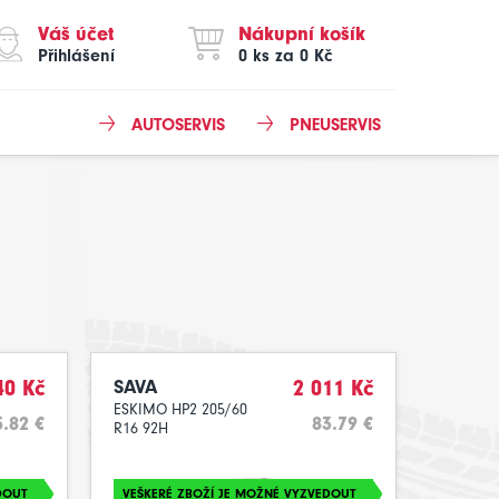
Váš účet
Nákupní košík
Přihlášení
0 ks za 0 Kč
AUTOSERVIS
PNEUSERVIS
40 Kč
SAVA
2 011 Kč
ESKIMO HP2 205/60
.82 €
83.79 €
R16 92H
DOUT
VEŠKERÉ ZBOŽÍ JE MOŽNÉ VYZVEDOUT