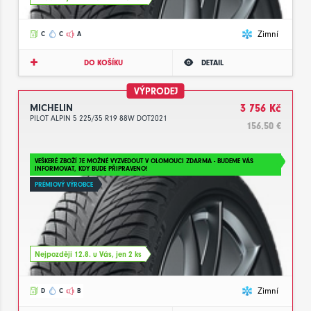
Zimní
C
C
A
DO KOŠÍKU
DETAIL
VÝPRODEJ
MICHELIN
3 756 Kč
PILOT ALPIN 5 225/35 R19 88W DOT2021
156.50 €
VEŠKERÉ ZBOŽÍ JE MOŽNÉ VYZVEDOUT V OLOMOUCI ZDARMA - BUDEME VÁS
INFORMOVAT, KDY BUDE PŘIPRAVENO!
PRÉMIOVÝ VÝROBCE
Nejpozději 12.8. u Vás, jen 2 ks
Zimní
D
C
B