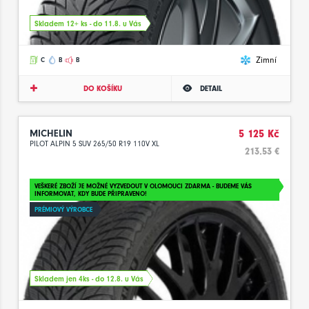
Skladem 12+ ks - do 11.8. u Vás
Zimní
C
B
B
DO KOŠÍKU
DETAIL
MICHELIN
5 125 Kč
PILOT ALPIN 5 SUV 265/50 R19 110V XL
213.53 €
VEŠKERÉ ZBOŽÍ JE MOŽNÉ VYZVEDOUT V OLOMOUCI ZDARMA - BUDEME VÁS
INFORMOVAT, KDY BUDE PŘIPRAVENO!
PRÉMIOVÝ VÝROBCE
Skladem jen 4ks - do 12.8. u Vás