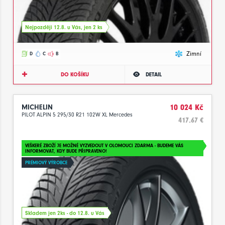
Nejpozději 12.8. u Vás, jen 2 ks
Zimní
D
C
B
DO KOŠÍKU
DETAIL
MICHELIN
10 024 Kč
PILOT ALPIN 5 295/30 R21 102W XL Mercedes
417.67 €
VEŠKERÉ ZBOŽÍ JE MOŽNÉ VYZVEDOUT V OLOMOUCI ZDARMA - BUDEME VÁS
INFORMOVAT, KDY BUDE PŘIPRAVENO!
PRÉMIOVÝ VÝROBCE
Skladem jen 2ks - do 12.8. u Vás