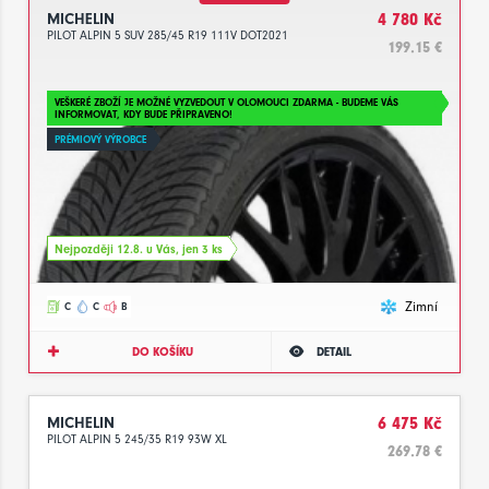
MICHELIN
4 780 Kč
PILOT ALPIN 5 SUV 285/45 R19 111V DOT2021
199.15 €
VEŠKERÉ ZBOŽÍ JE MOŽNÉ VYZVEDOUT V OLOMOUCI ZDARMA - BUDEME VÁS
INFORMOVAT, KDY BUDE PŘIPRAVENO!
PRÉMIOVÝ VÝROBCE
Nejpozději 12.8. u Vás, jen 3 ks
Zimní
C
C
B
DO KOŠÍKU
DETAIL
MICHELIN
6 475 Kč
PILOT ALPIN 5 245/35 R19 93W XL
269.78 €