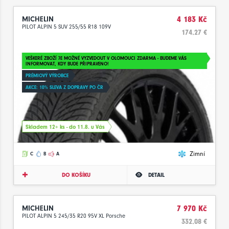
MICHELIN
4 183 Kč
PILOT ALPIN 5 SUV 255/55 R18 109V
174.27 €
VEŠKERÉ ZBOŽÍ JE MOŽNÉ VYZVEDOUT V OLOMOUCI ZDARMA - BUDEME VÁS
INFORMOVAT, KDY BUDE PŘIPRAVENO!
PRÉMIOVÝ VÝROBCE
AKCE: 10% SLEVA Z DOPRAVY PO ČR
Skladem 12+ ks - do 11.8. u Vás
Zimní
C
B
A
DO KOŠÍKU
DETAIL
MICHELIN
7 970 Kč
PILOT ALPIN 5 245/35 R20 95V XL Porsche
332.08 €