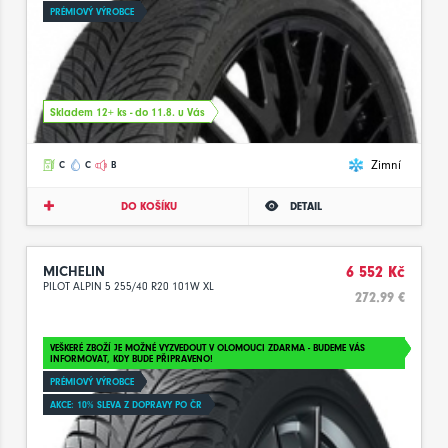
PRÉMIOVÝ VÝROBCE
Skladem 12+ ks - do 11.8. u Vás
Zimní
C
C
B
DO KOŠÍKU
DETAIL
MICHELIN
6 552 Kč
PILOT ALPIN 5 255/40 R20 101W XL
272.99 €
VEŠKERÉ ZBOŽÍ JE MOŽNÉ VYZVEDOUT V OLOMOUCI ZDARMA - BUDEME VÁS
INFORMOVAT, KDY BUDE PŘIPRAVENO!
PRÉMIOVÝ VÝROBCE
AKCE: 10% SLEVA Z DOPRAVY PO ČR