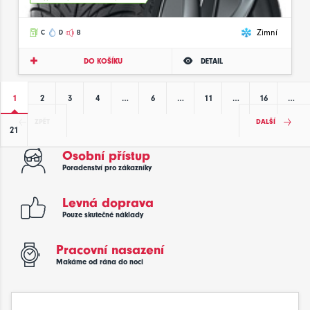
Zimní
C
D
B
DO KOŠÍKU
DETAIL
1
2
3
4
…
6
…
11
…
16
…
ZPĚT
DALŠÍ
21
Osobní přístup
Poradenství pro zákazníky
Levná doprava
Pouze skutečné náklady
Pracovní nasazení
Makáme od rána do noci