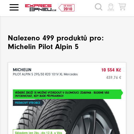
HLEDAT
Nalezeno 499 produktů pro:
Michelin Pilot Alpin 5
MICHELIN
10 554 Kč
PILOT ALPIN 5 295/30 R20 101V XL Mercedes
439.76 €
VEŠKERÉ ZBOŽÍ JE MOŽNÉ VYZVEDOUT V OLOMOUCI ZDARMA - BUDEME VÁS
INFORMOVAT, KDY BUDE PŘIPRAVENO!
PRÉMIOVÝ VÝROBCE
Skladem jen 2ks - do 12.8. u Vás