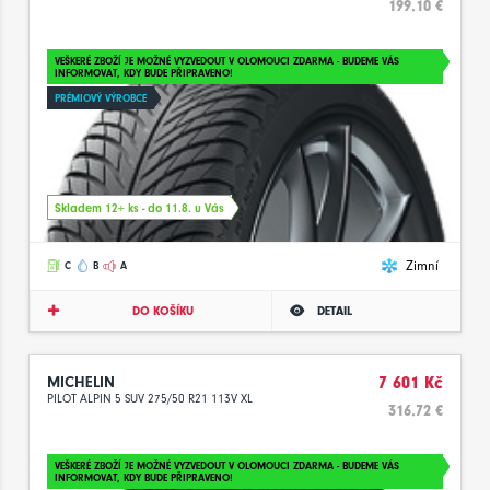
199.10 €
VEŠKERÉ ZBOŽÍ JE MOŽNÉ VYZVEDOUT V OLOMOUCI ZDARMA - BUDEME VÁS
INFORMOVAT, KDY BUDE PŘIPRAVENO!
PRÉMIOVÝ VÝROBCE
Skladem 12+ ks - do 11.8. u Vás
Zimní
C
B
A
DO KOŠÍKU
DETAIL
MICHELIN
7 601 Kč
PILOT ALPIN 5 SUV 275/50 R21 113V XL
316.72 €
VEŠKERÉ ZBOŽÍ JE MOŽNÉ VYZVEDOUT V OLOMOUCI ZDARMA - BUDEME VÁS
INFORMOVAT, KDY BUDE PŘIPRAVENO!