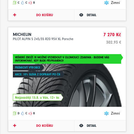
Zimní
C
C
B
DO KOŠÍKU
DETAIL
MICHELIN
7 270 Kč
PILOT ALPIN 5 245/35 R20 95V XL Porsche
302.93 €
VEŠKERÉ ZBOŽÍ JE MOŽNÉ VYZVEDOUT V OLOMOUCI ZDARMA - BUDEME VÁS
INFORMOVAT, KDY BUDE PŘIPRAVENO!
PRÉMIOVÝ VÝROBCE
AKCE: 10% SLEVA Z DOPRAVY PO ČR
Nejpozději 13.8. u Vás, 12+ ks
Zimní
D
C
B
DO KOŠÍKU
DETAIL