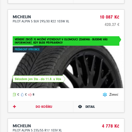
MICHELIN
10 087 Kč
PILOT ALPIN 5 SUV 295/30 R22 103W XL
420.27 €
VEŠKERÉ ZBOŽÍ JE MOŽNÉ VYZVEDOUT V OLOMOUCI ZDARMA - BUDEME VÁS
INFORMOVAT, KDY BUDE PŘIPRAVENO!
PRÉMIOVÝ VÝROBCE
Skladem jen 2ks - do 11.8. u Vás
Zimní
C
C
B
DO KOŠÍKU
DETAIL
MICHELIN
4 778 Kč
PILOT ALPIN 5 235/55 R17 103V XL