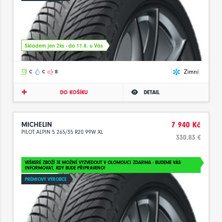
Skladem jen 2ks - do 11.8. u Vás
Zimní
C
C
B
DO KOŠÍKU
DETAIL
MICHELIN
7 940 Kč
PILOT ALPIN 5 265/35 R20 99W XL
330.83 €
VEŠKERÉ ZBOŽÍ JE MOŽNÉ VYZVEDOUT V OLOMOUCI ZDARMA - BUDEME VÁS
INFORMOVAT, KDY BUDE PŘIPRAVENO!
PRÉMIOVÝ VÝROBCE