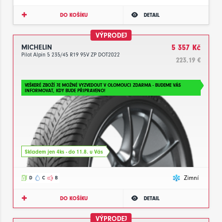
DO KOŠÍKU
DETAIL
VÝPRODEJ
MICHELIN
5 357 Kč
Pilot Alpin 5 235/45 R19 95V ZP DOT2022
223.19 €
VEŠKERÉ ZBOŽÍ JE MOŽNÉ VYZVEDOUT V OLOMOUCI ZDARMA - BUDEME VÁS
INFORMOVAT, KDY BUDE PŘIPRAVENO!
Skladem jen 4ks - do 11.8. u Vás
Zimní
D
C
B
DO KOŠÍKU
DETAIL
VÝPRODEJ