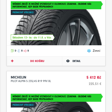
VEŠKERÉ ZBOŽÍ JE MOŽNÉ VYZVEDOUT V OLOMOUCI ZDARMA - BUDEME VÁS
INFORMOVAT, KDY BUDE PŘIPRAVENO!
PRÉMIOVÝ VÝROBCE
Skladem 12+ ks - do 11.8. u Vás
Zimní
D
B
B
DO KOŠÍKU
DETAIL
MICHELIN
5 412 Kč
PILOT ALPIN 5 235/45 R19 99V XL
225.51 €
VEŠKERÉ ZBOŽÍ JE MOŽNÉ VYZVEDOUT V OLOMOUCI ZDARMA - BUDEME VÁS
INFORMOVAT, KDY BUDE PŘIPRAVENO!
PRÉMIOVÝ VÝROBCE