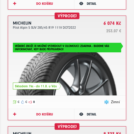
DO KOŠÍKU
DETAIL
VÝPRODEJ
MICHELIN
6 074 Kč
Pilot Alpin 5 SUV 285/45 R19 111V DOT2022
253.07 €
VEŠKERÉ ZBOŽÍ JE MOŽNÉ VYZVEDOUT V OLOMOUCI ZDARMA - BUDEME VÁS
INFORMOVAT, KDY BUDE PŘIPRAVENO!
Skladem 7ks - do 11.8. u Vás
Zimní
C
C
B
DO KOŠÍKU
DETAIL
VÝPRODEJ
MICHELIN
8 323 Kč