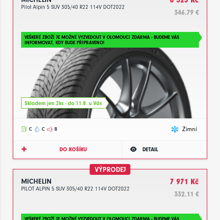
Pilot Alpin 5 SUV 305/40 R22 114V DOT2022
346.79 €
VEŠKERÉ ZBOŽÍ JE MOŽNÉ VYZVEDOUT V OLOMOUCI ZDARMA - BUDEME VÁS
INFORMOVAT, KDY BUDE PŘIPRAVENO!
Skladem jen 2ks - do 11.8. u Vás
Zimní
C
C
B
DO KOŠÍKU
DETAIL
VÝPRODEJ
MICHELIN
7 971 Kč
PILOT ALPIN 5 SUV 305/40 R22 114V DOT2022
332.11 €
VEŠKERÉ ZBOŽÍ JE MOŽNÉ VYZVEDOUT V OLOMOUCI ZDARMA - BUDEME VÁS