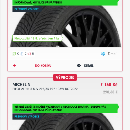
INFORMOVAT, KDY BUDE PŘIPRAVENO!
PRÉMIOVÝ VÝROBCE
Nejpozději 12.8. u Vás, jen 4 ks
Zimní
C
C
B
DO KOŠÍKU
DETAIL
VÝPRODEJ
MICHELIN
7 168 Kč
PILOT ALPIN 5 SUV 295/35 R22 108W DOT2022
298.68 €
VEŠKERÉ ZBOŽÍ JE MOŽNÉ VYZVEDOUT V OLOMOUCI ZDARMA - BUDEME VÁS
INFORMOVAT, KDY BUDE PŘIPRAVENO!
PRÉMIOVÝ VÝROBCE