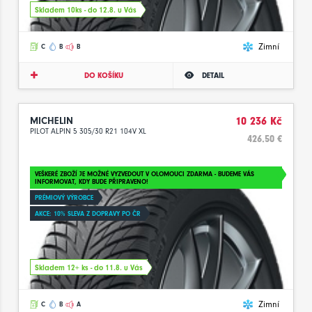
Skladem 10ks - do 12.8. u Vás
Zimní
C
B
B
DO KOŠÍKU
DETAIL
MICHELIN
10 236 Kč
PILOT ALPIN 5 305/30 R21 104V XL
426.50 €
VEŠKERÉ ZBOŽÍ JE MOŽNÉ VYZVEDOUT V OLOMOUCI ZDARMA - BUDEME VÁS
INFORMOVAT, KDY BUDE PŘIPRAVENO!
PRÉMIOVÝ VÝROBCE
AKCE: 10% SLEVA Z DOPRAVY PO ČR
Skladem 12+ ks - do 11.8. u Vás
Zimní
C
B
A