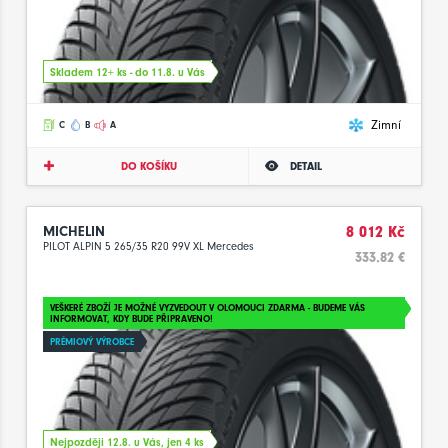
Skladem 12+ ks - do 11.8. u Vás
Zimní
C
B
A
DO KOŠÍKU
DETAIL
MICHELIN
8 012 Kč
PILOT ALPIN 5 265/35 R20 99V XL Mercedes
333.82 €
VEŠKERÉ ZBOŽÍ JE MOŽNÉ VYZVEDOUT V OLOMOUCI ZDARMA - BUDEME VÁS
INFORMOVAT, KDY BUDE PŘIPRAVENO!
PRÉMIOVÝ VÝROBCE
Nejpozději 12.8. u Vás, jen 4 ks