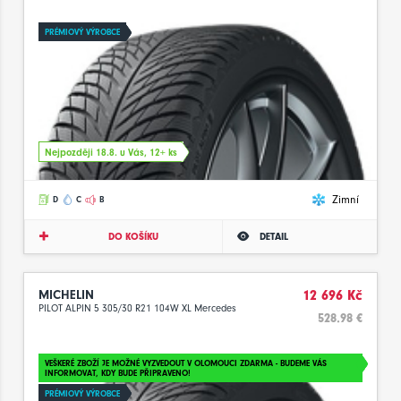
PRÉMIOVÝ VÝROBCE
Nejpozději 18.8. u Vás, 12+ ks
Zimní
D
C
B
DO KOŠÍKU
DETAIL
MICHELIN
12 696 Kč
PILOT ALPIN 5 305/30 R21 104W XL Mercedes
528.98 €
VEŠKERÉ ZBOŽÍ JE MOŽNÉ VYZVEDOUT V OLOMOUCI ZDARMA - BUDEME VÁS
INFORMOVAT, KDY BUDE PŘIPRAVENO!
PRÉMIOVÝ VÝROBCE