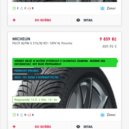
Zimní
C
C
B
DO KOŠÍKU
DETAIL
MICHELIN
9 839 Kč
PILOT ALPIN 5 315/30 R21 109V XL Porsche
409.95 €
VEŠKERÉ ZBOŽÍ JE MOŽNÉ VYZVEDOUT V OLOMOUCI ZDARMA - BUDEME VÁS
INFORMOVAT, KDY BUDE PŘIPRAVENO!
PRÉMIOVÝ VÝROBCE
AKCE: 10% SLEVA Z DOPRAVY PO ČR
Nejpozději 13.8. u Vás, 12+ ks
Zimní
C
D
A
DO KOŠÍKU
DETAIL