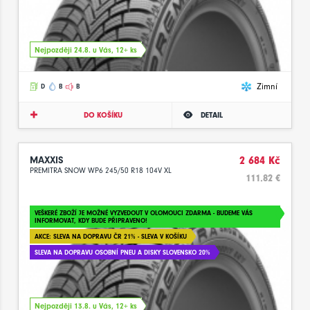
Nejpozději 24.8. u Vás, 12+ ks
Zimní
D
B
B
DO KOŠÍKU
DETAIL
MAXXIS
2 684 Kč
PREMITRA SNOW WP6 245/50 R18 104V XL
111.82 €
VEŠKERÉ ZBOŽÍ JE MOŽNÉ VYZVEDOUT V OLOMOUCI ZDARMA - BUDEME VÁS
INFORMOVAT, KDY BUDE PŘIPRAVENO!
AKCE: SLEVA NA DOPRAVU ČR 21% - SLEVA V KOŠÍKU
SLEVA NA DOPRAVU OSOBNÍ PNEU A DISKY SLOVENSKO 20%
Nejpozději 13.8. u Vás, 12+ ks