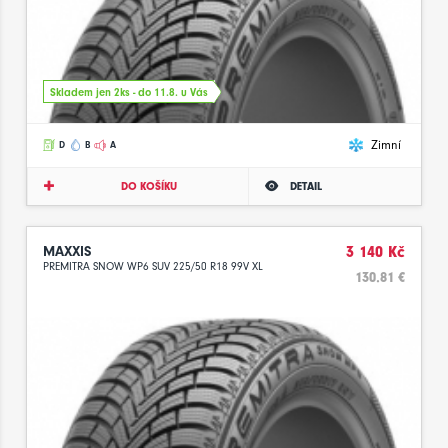
Skladem jen 2ks - do 11.8. u Vás
Zimní
D
B
A
DO KOŠÍKU
DETAIL
MAXXIS
3 140 Kč
PREMITRA SNOW WP6 SUV 225/50 R18 99V XL
130.81 €