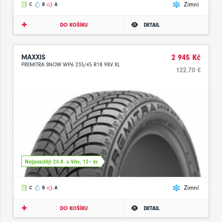
Zimní
C
B
A
DO KOŠÍKU
DETAIL
MAXXIS
2 945 Kč
PREMITRA SNOW WP6 235/45 R18 98V XL
122.70 €
Nejpozději 24.8. u Vás, 12+ ks
Zimní
C
B
A
DO KOŠÍKU
DETAIL