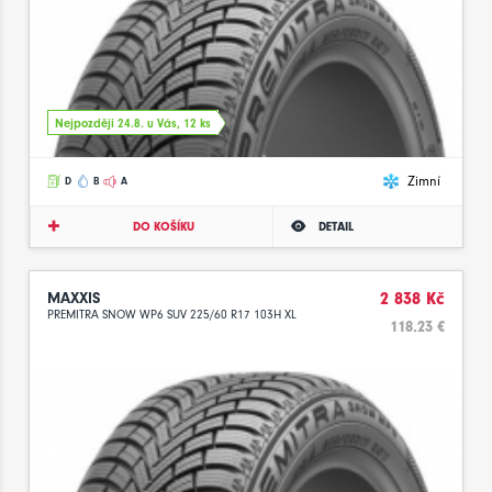
Nejpozději 24.8. u Vás, 12 ks
Zimní
D
B
A
DO KOŠÍKU
DETAIL
MAXXIS
2 838 Kč
PREMITRA SNOW WP6 SUV 225/60 R17 103H XL
118.23 €