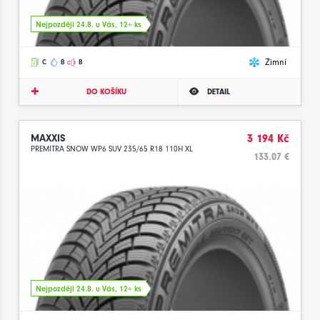
Nejpozději 24.8. u Vás, 12+ ks
Zimní
C
B
B
DO KOŠÍKU
DETAIL
MAXXIS
3 194 Kč
PREMITRA SNOW WP6 SUV 235/65 R18 110H XL
133.07 €
Nejpozději 24.8. u Vás, 12+ ks