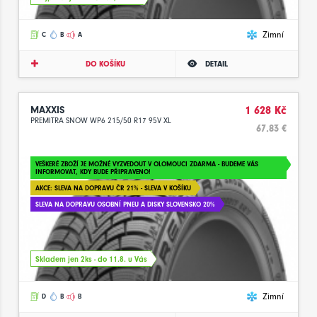
Zimní
C
B
A
DO KOŠÍKU
DETAIL
MAXXIS
1 628 Kč
PREMITRA SNOW WP6 215/50 R17 95V XL
67.83 €
VEŠKERÉ ZBOŽÍ JE MOŽNÉ VYZVEDOUT V OLOMOUCI ZDARMA - BUDEME VÁS
INFORMOVAT, KDY BUDE PŘIPRAVENO!
AKCE: SLEVA NA DOPRAVU ČR 21% - SLEVA V KOŠÍKU
SLEVA NA DOPRAVU OSOBNÍ PNEU A DISKY SLOVENSKO 20%
Skladem jen 2ks - do 11.8. u Vás
Zimní
D
B
B