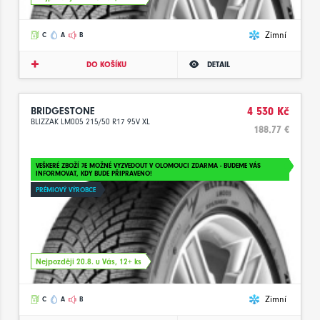
Zimní
C
A
B
DO KOŠÍKU
DETAIL
BRIDGESTONE
4 530 Kč
BLIZZAK LM005 215/50 R17 95V XL
188.77 €
VEŠKERÉ ZBOŽÍ JE MOŽNÉ VYZVEDOUT V OLOMOUCI ZDARMA - BUDEME VÁS
INFORMOVAT, KDY BUDE PŘIPRAVENO!
PRÉMIOVÝ VÝROBCE
Nejpozději 20.8. u Vás, 12+ ks
Zimní
C
A
B