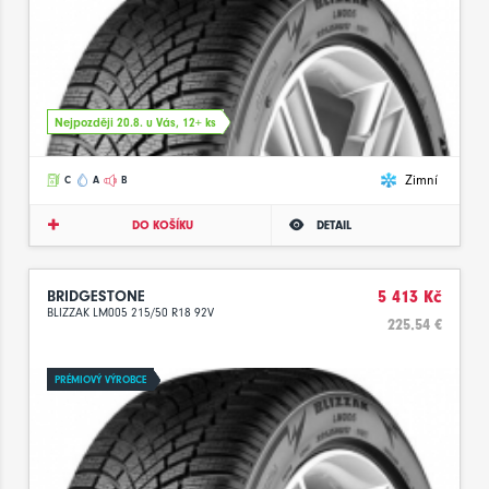
Nejpozději 20.8. u Vás, 12+ ks
Zimní
C
A
B
DO KOŠÍKU
DETAIL
BRIDGESTONE
5 413 Kč
BLIZZAK LM005 215/50 R18 92V
225.54 €
PRÉMIOVÝ VÝROBCE