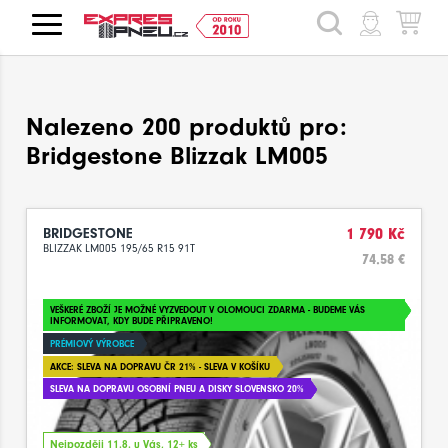
HLEDAT
Nalezeno 200 produktů pro:
Bridgestone Blizzak LM005
BRIDGESTONE
1 790 Kč
BLIZZAK LM005 195/65 R15 91T
74.58 €
VEŠKERÉ ZBOŽÍ JE MOŽNÉ VYZVEDOUT V OLOMOUCI ZDARMA - BUDEME VÁS
INFORMOVAT, KDY BUDE PŘIPRAVENO!
PRÉMIOVÝ VÝROBCE
AKCE: SLEVA NA DOPRAVU ČR 21% - SLEVA V KOŠÍKU
SLEVA NA DOPRAVU OSOBNÍ PNEU A DISKY SLOVENSKO 20%
Nejpozději 11.8. u Vás, 12+ ks