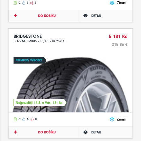
Zimní
C
B
B
DO KOŠÍKU
DETAIL
BRIDGESTONE
5 181 Kč
BLIZZAK LM005 215/45 R18 93V XL
215.86 €
PRÉMIOVÝ VÝROBCE
Nejpozději 14.8. u Vás, 12+ ks
Zimní
C
A
B
DO KOŠÍKU
DETAIL