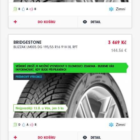
Zimní
B
A
B
DO KOŠÍKU
DETAIL
BRIDGESTONE
3 469 Kč
BLIZZAK LM005 DG 195/55 R16 91H XL RFT
144.56 €
VEŠKERÉ ZBOŽÍ JE MOŽNÉ VYZVEDOUT V OLOMOUCI ZDARMA - BUDEME VÁS
INFORMOVAT, KDY BUDE PŘIPRAVENO!
PRÉMIOVÝ VÝROBCE
Nejpozději 13.8. u Vás, jen 3 ks
Zimní
D
A
B
DO KOŠÍKU
DETAIL