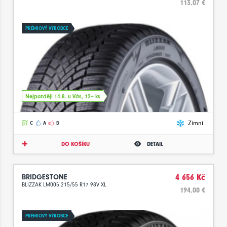
113.07 €
PRÉMIOVÝ VÝROBCE
Nejpozději 14.8. u Vás, 12+ ks
Zimní
C
A
B
DO KOŠÍKU
DETAIL
BRIDGESTONE
4 656 Kč
BLIZZAK LM005 215/55 R17 98V XL
194.00 €
PRÉMIOVÝ VÝROBCE