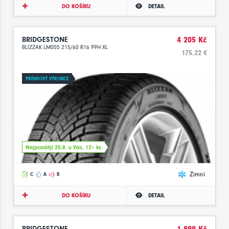
DO KOŠÍKU
DETAIL
BRIDGESTONE
4 205 Kč
BLIZZAK LM005 215/60 R16 99H XL
175.22 €
PRÉMIOVÝ VÝROBCE
Nejpozději 20.8. u Vás, 12+ ks
Zimní
C
A
B
DO KOŠÍKU
DETAIL
BRIDGESTONE
1 899 Kč