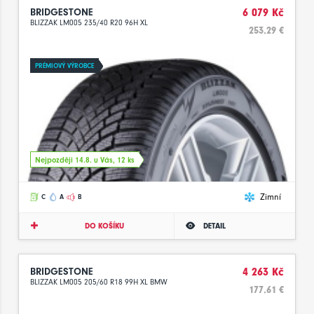
BRIDGESTONE
6 079 Kč
BLIZZAK LM005 235/40 R20 96H XL
253.29 €
PRÉMIOVÝ VÝROBCE
Nejpozději 14.8. u Vás, 12 ks
Zimní
C
A
B
DO KOŠÍKU
DETAIL
BRIDGESTONE
4 263 Kč
BLIZZAK LM005 205/60 R18 99H XL BMW
177.61 €