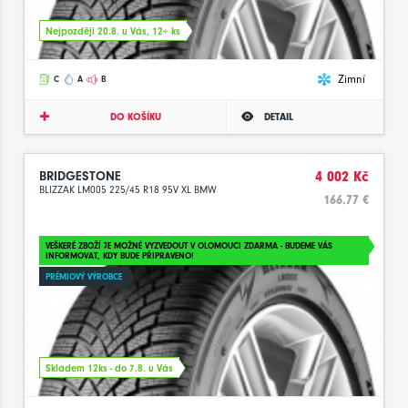
Nejpozději 20.8. u Vás, 12+ ks
Zimní
C
A
B
DO KOŠÍKU
DETAIL
BRIDGESTONE
4 002 Kč
BLIZZAK LM005 225/45 R18 95V XL BMW
166.77 €
VEŠKERÉ ZBOŽÍ JE MOŽNÉ VYZVEDOUT V OLOMOUCI ZDARMA - BUDEME VÁS
INFORMOVAT, KDY BUDE PŘIPRAVENO!
PRÉMIOVÝ VÝROBCE
Skladem 12ks - do 7.8. u Vás