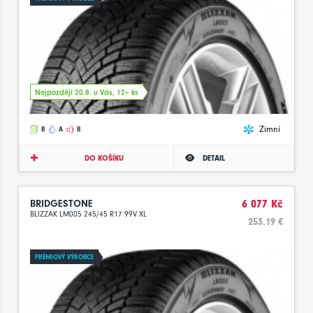
Nejpozději 20.8. u Vás, 12+ ks
Zimní
B
A
B
DO KOŠÍKU
DETAIL
BRIDGESTONE
6 077 Kč
BLIZZAK LM005 245/45 R17 99V XL
253.19 €
PRÉMIOVÝ VÝROBCE