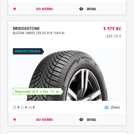
DO KOŠÍKU
DETAIL
BRIDGESTONE
5 979 Kč
BLIZZAK LM005 235/55 R18 104H XL
249.13 €
PRÉMIOVÝ VÝROBCE
Nejpozději 20.8. u Vás, 12+ ks
Zimní
B
A
B
DO KOŠÍKU
DETAIL