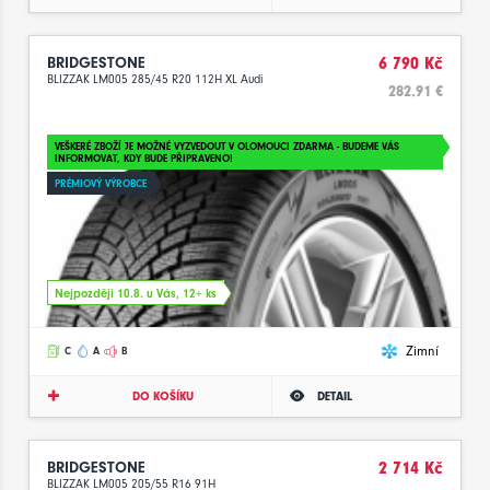
BRIDGESTONE
6 790 Kč
BLIZZAK LM005 285/45 R20 112H XL Audi
282.91 €
VEŠKERÉ ZBOŽÍ JE MOŽNÉ VYZVEDOUT V OLOMOUCI ZDARMA - BUDEME VÁS
INFORMOVAT, KDY BUDE PŘIPRAVENO!
PRÉMIOVÝ VÝROBCE
Nejpozději 10.8. u Vás, 12+ ks
Zimní
C
A
B
DO KOŠÍKU
DETAIL
BRIDGESTONE
2 714 Kč
BLIZZAK LM005 205/55 R16 91H