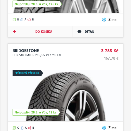
Nejpozději 20.8. u Vás, 12+ ks
Zimní
B
A
B
DO KOŠÍKU
DETAIL
BRIDGESTONE
3 785 Kč
BLIZZAK LM005 215/55 R17 98H XL
157.70 €
PRÉMIOVÝ VÝROBCE
Nejpozději 20.8. u Vás, 12 ks
Zimní
C
A
B