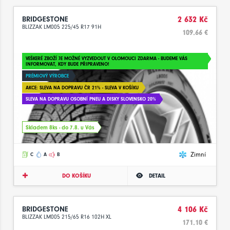
BRIDGESTONE
2 632 Kč
BLIZZAK LM005 225/45 R17 91H
109.66 €
VEŠKERÉ ZBOŽÍ JE MOŽNÉ VYZVEDOUT V OLOMOUCI ZDARMA - BUDEME VÁS
INFORMOVAT, KDY BUDE PŘIPRAVENO!
PRÉMIOVÝ VÝROBCE
AKCE: SLEVA NA DOPRAVU ČR 21% - SLEVA V KOŠÍKU
SLEVA NA DOPRAVU OSOBNÍ PNEU A DISKY SLOVENSKO 20%
Skladem 8ks - do 7.8. u Vás
Zimní
C
A
B
DO KOŠÍKU
DETAIL
BRIDGESTONE
4 106 Kč
BLIZZAK LM005 215/65 R16 102H XL
171.10 €