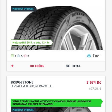
PRÉMIOVÝ VÝROBCE
Nejpozději 20.8. u Vás, 12+ ks
Zimní
B
A
B
DO KOŠÍKU
DETAIL
BRIDGESTONE
2 574 Kč
BLIZZAK LM005 205/60 R16 96H XL
107.24 €
VEŠKERÉ ZBOŽÍ JE MOŽNÉ VYZVEDOUT V OLOMOUCI ZDARMA - BUDEME VÁS
INFORMOVAT, KDY BUDE PŘIPRAVENO!
PRÉMIOVÝ VÝROBCE