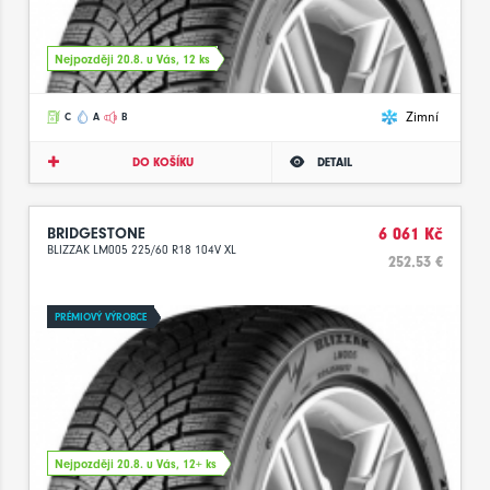
Nejpozději 20.8. u Vás, 12 ks
Zimní
C
A
B
DO KOŠÍKU
DETAIL
BRIDGESTONE
6 061 Kč
BLIZZAK LM005 225/60 R18 104V XL
252.53 €
PRÉMIOVÝ VÝROBCE
Nejpozději 20.8. u Vás, 12+ ks