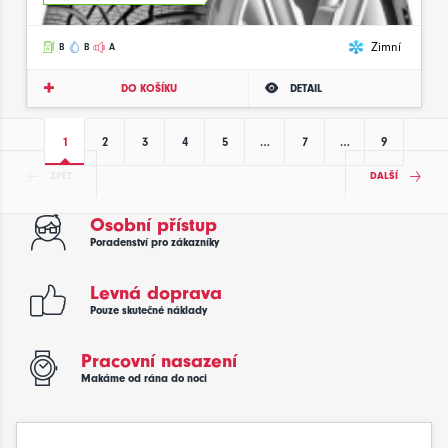
Zimní
B
B
A
DO KOŠÍKU
DETAIL
1
2
3
4
5
…
7
…
9
ZPĚT
DALŠÍ
Osobní přístup
Poradenství pro zákazníky
Levná doprava
Pouze skutečné náklady
Pracovní nasazení
Makáme od rána do noci