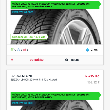
VEŠKERÉ ZBOŽÍ JE MOŽNÉ VYZVEDOUT V OLOMOUCI ZDARMA - BUDEME VÁS
INFORMOVAT, KDY BUDE PŘIPRAVENO!
PRÉMIOVÝ VÝROBCE
Skladem 6ks - do 7.8. u Vás
Zimní
C
B
B
DO KOŠÍKU
DETAIL
BRIDGESTONE
3 315 Kč
BLIZZAK LM005 225/40 R18 92V XL Audi
138.12 €
VEŠKERÉ ZBOŽÍ JE MOŽNÉ VYZVEDOUT V OLOMOUCI ZDARMA - BUDEME VÁS
INFORMOVAT, KDY BUDE PŘIPRAVENO!
PRÉMIOVÝ VÝROBCE