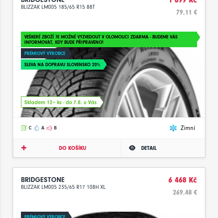
BLIZZAK LM005 185/65 R15 88T
79.11 €
VEŠKERÉ ZBOŽÍ JE MOŽNÉ VYZVEDOUT V OLOMOUCI ZDARMA - BUDEME VÁS
INFORMOVAT, KDY BUDE PŘIPRAVENO!
PRÉMIOVÝ VÝROBCE
SLEVA NA DOPRAVU SLOVENSKO 20%
Skladem 12+ ks - do 7.8. u Vás
Zimní
C
A
B
DO KOŠÍKU
DETAIL
BRIDGESTONE
6 468 Kč
BLIZZAK LM005 235/65 R17 108H XL
269.48 €
PRÉMIOVÝ VÝROBCE