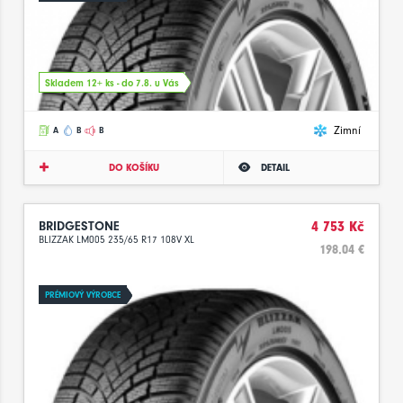
Skladem 12+ ks - do 7.8. u Vás
Zimní
A
B
B
DO KOŠÍKU
DETAIL
BRIDGESTONE
4 753 Kč
BLIZZAK LM005 235/65 R17 108V XL
198.04 €
PRÉMIOVÝ VÝROBCE