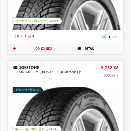
Skladem 12+ ks - do 7.8. u Vás
Zimní
D
A
B
DO KOŠÍKU
DETAIL
BRIDGESTONE
5 752 Kč
BLIZZAK LM005 265/40 R21 105H XL Mercedes RFT
239.66 €
PRÉMIOVÝ VÝROBCE
Nejpozději 20.8. u Vás, 12+ ks