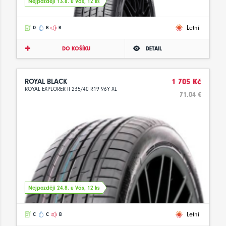
Nejpozději 13.8. u Vás, 12 ks
Letní
D
B
B
DO KOŠÍKU
DETAIL
ROYAL BLACK
1 705 Kč
ROYAL EXPLORER II 235/40 R19 96Y XL
71.04 €
Nejpozději 24.8. u Vás, 12 ks
Letní
C
C
B