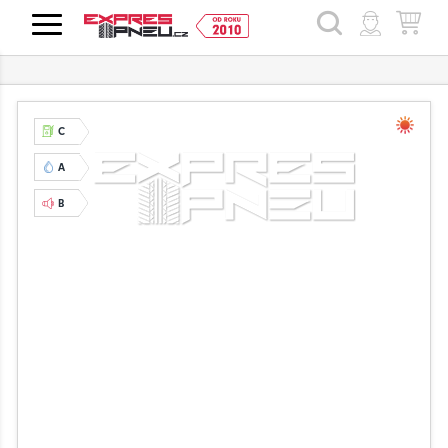
HLEDAT
C
A
B