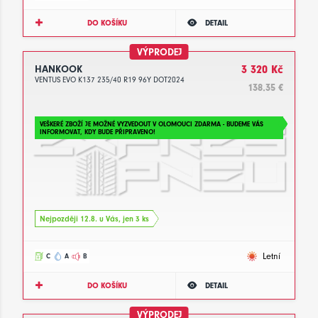
DO KOŠÍKU
DETAIL
VÝPRODEJ
HANKOOK
3 320 Kč
VENTUS EVO K137 235/40 R19 96Y DOT2024
138.35 €
VEŠKERÉ ZBOŽÍ JE MOŽNÉ VYZVEDOUT V OLOMOUCI ZDARMA - BUDEME VÁS
INFORMOVAT, KDY BUDE PŘIPRAVENO!
Nejpozději 12.8. u Vás, jen 3 ks
Letní
C
A
B
DO KOŠÍKU
DETAIL
VÝPRODEJ