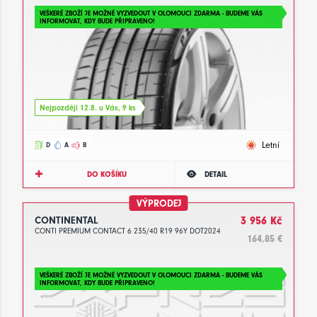
VEŠKERÉ ZBOŽÍ JE MOŽNÉ VYZVEDOUT V OLOMOUCI ZDARMA - BUDEME VÁS
INFORMOVAT, KDY BUDE PŘIPRAVENO!
Nejpozději 12.8. u Vás, 9 ks
Letní
D
A
B
DO KOŠÍKU
DETAIL
VÝPRODEJ
CONTINENTAL
3 956 Kč
CONTI PREMIUM CONTACT 6 235/40 R19 96Y DOT2024
164.85 €
VEŠKERÉ ZBOŽÍ JE MOŽNÉ VYZVEDOUT V OLOMOUCI ZDARMA - BUDEME VÁS
INFORMOVAT, KDY BUDE PŘIPRAVENO!