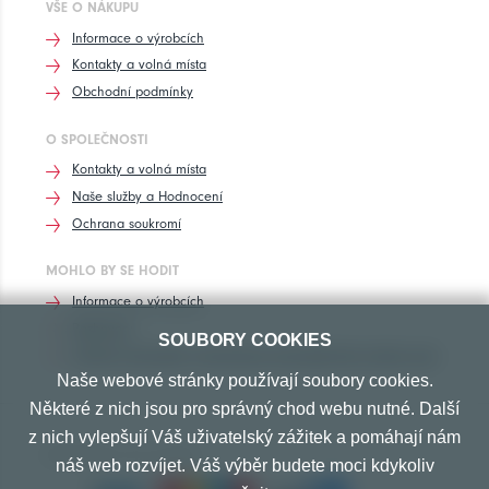
VŠE O NÁKUPU
Informace o výrobcích
Kontakty a volná místa
Obchodní podmínky
O SPOLEČNOSTI
Kontakty a volná místa
Naše služby a Hodnocení
Ochrana soukromí
MOHLO BY SE HODIT
Informace o výrobcích
Rozhovory
SOUBORY COOKIES
Značení pneumatik, homologace pneumatik dle výrobců vozů
Naše webové stránky používají soubory cookies.
Některé z nich jsou pro správný chod webu nutné. Další
z nich vylepšují Váš uživatelský zážitek a pomáhají nám
PŘIJÍMÁME TYTO PLATBY
náš web rozvíjet. Váš výběr budete moci kdykoliv