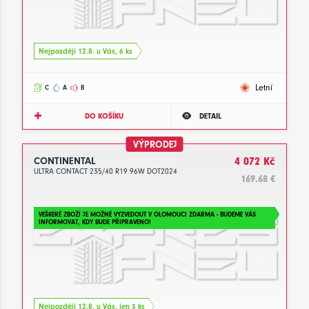
Nejpozději 12.8. u Vás, 6 ks
Letní
C
A
B
DO KOŠÍKU
DETAIL
VÝPRODEJ
CONTINENTAL
4 072 Kč
ULTRA CONTACT 235/40 R19 96W DOT2024
169.68 €
VEŠKERÉ ZBOŽÍ JE MOŽNÉ VYZVEDOUT V OLOMOUCI ZDARMA - BUDEME VÁS
INFORMOVAT, KDY BUDE PŘIPRAVENO!
Nejpozději 12.8. u Vás, jen 3 ks