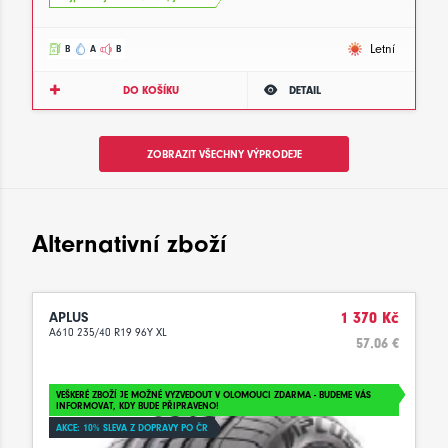
Letní
B
A
B
DO KOŠÍKU
DETAIL
ZOBRAZIT VŠECHNY VÝPRODEJE
Alternativní zboží
APLUS
1 370 Kč
A610 235/40 R19 96Y XL
57.06 €
VEŠKERÉ ZBOŽÍ JE MOŽNÉ VYZVEDOUT V OLOMOUCI ZDARMA - BUDEME VÁS
INFORMOVAT, KDY BUDE PŘIPRAVENO!
AKCE: 10% SLEVA Z DOPRAVY PO ČR