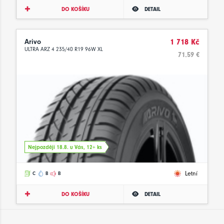
DO KOŠÍKU
DETAIL
Arivo
1 718 Kč
ULTRA ARZ 4 235/40 R19 96W XL
71.59 €
Nejpozději 18.8. u Vás, 12+ ks
Letní
C
B
B
DO KOŠÍKU
DETAIL