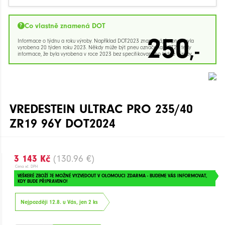
Co vlastně znamená DOT
250
Informace o týdnu a roku výroby. Například DOT2023 znamená, že pneu byla
,-
vyrobena 20 týden roku 2023. Někdy může být pneu označena DOT23 tedy
informace, že byla vyrobena v roce 2023 bez specifikovaného týdne výroby.
VREDESTEIN ULTRAC PRO 235/40
ZR19 96Y DOT2024
3 143 Kč
(130.96 €)
Cena vč. DPH
VEŠKERÉ ZBOŽÍ JE MOŽNÉ VYZVEDOUT V OLOMOUCI ZDARMA - BUDEME VÁS INFORMOVAT,
KDY BUDE PŘIPRAVENO!
Nejpozději 12.8. u Vás, jen 2 ks