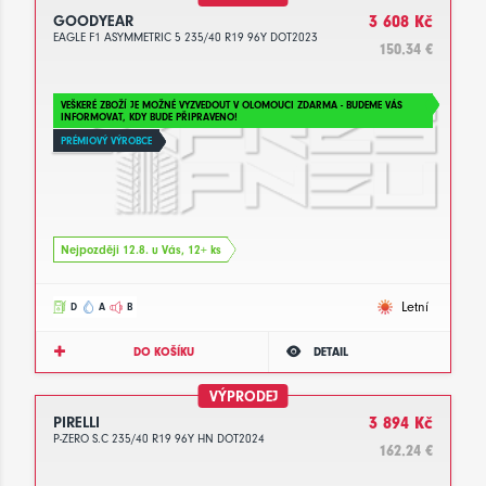
GOODYEAR
3 608 Kč
EAGLE F1 ASYMMETRIC 5 235/40 R19 96Y DOT2023
150.34 €
VEŠKERÉ ZBOŽÍ JE MOŽNÉ VYZVEDOUT V OLOMOUCI ZDARMA - BUDEME VÁS
INFORMOVAT, KDY BUDE PŘIPRAVENO!
PRÉMIOVÝ VÝROBCE
Nejpozději 12.8. u Vás, 12+ ks
Letní
D
A
B
DO KOŠÍKU
DETAIL
VÝPRODEJ
PIRELLI
3 894 Kč
P-ZERO S.C 235/40 R19 96Y HN DOT2024
162.24 €