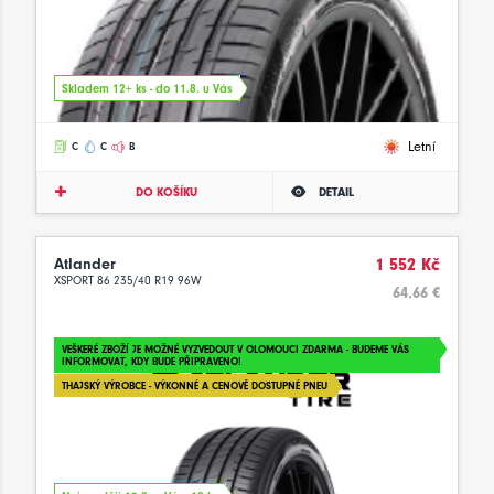
Skladem 12+ ks - do 11.8. u Vás
Letní
C
C
B
DO KOŠÍKU
DETAIL
Atlander
1 552 Kč
XSPORT 86 235/40 R19 96W
64.66 €
VEŠKERÉ ZBOŽÍ JE MOŽNÉ VYZVEDOUT V OLOMOUCI ZDARMA - BUDEME VÁS
INFORMOVAT, KDY BUDE PŘIPRAVENO!
THAJSKÝ VÝROBCE - VÝKONNÉ A CENOVĚ DOSTUPNÉ PNEU