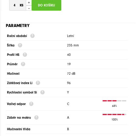
+
-
PARAMETRY
Roční období
Letní
Šířka
235 mm
Profil HS
40
Průměr
19
Hlučnost
72 dB
Zátěžový index Li
96
Rychlostní symbol Si
Y
Valivý odpor
C
68%
Záběr na mokru
A
100%
Hlučnostní třída
B