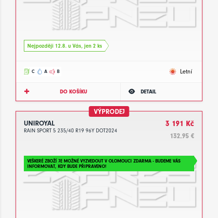
Nejpozději 12.8. u Vás, jen 2 ks
Letní
C
A
B
DO KOŠÍKU
DETAIL
VÝPRODEJ
UNIROYAL
3 191 Kč
RAIN SPORT 5 235/40 R19 96Y DOT2024
132.95 €
VEŠKERÉ ZBOŽÍ JE MOŽNÉ VYZVEDOUT V OLOMOUCI ZDARMA - BUDEME VÁS
INFORMOVAT, KDY BUDE PŘIPRAVENO!