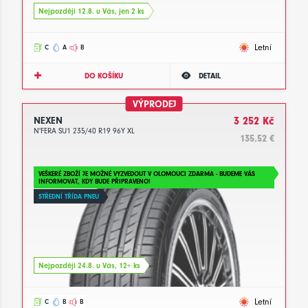
Nejpozději 12.8. u Vás, jen 2 ks
Letní
C
A
B
DO KOŠÍKU
DETAIL
VÝPRODEJ
NEXEN
3 252 Kč
N'FERA SU1 235/40 R19 96Y XL
135.52 €
VEŠKERÉ ZBOŽÍ JE MOŽNÉ VYZVEDOUT V OLOMOUCI ZDARMA - BUDEME VÁS
INFORMOVAT, KDY BUDE PŘIPRAVENO!
STŘEDNÍ TŘÍDA PNEU
Nejpozději 24.8. u Vás, 12+ ks
Letní
C
B
B