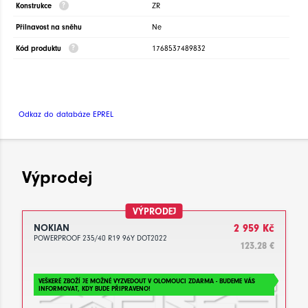
Konstrukce
ZR
Přilnavost na sněhu
Ne
Kód produktu
1768537489832
Odkaz do databáze EPREL
Výprodej
VÝPRODEJ
NOKIAN
2 959 Kč
POWERPROOF 235/40 R19 96Y DOT2022
123.28 €
VEŠKERÉ ZBOŽÍ JE MOŽNÉ VYZVEDOUT V OLOMOUCI ZDARMA - BUDEME VÁS
INFORMOVAT, KDY BUDE PŘIPRAVENO!