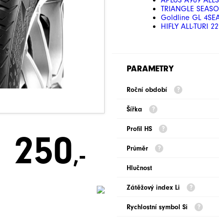
APLUS A909 ALL
TRIANGLE SEASO
Goldline GL 4SE
HIFLY ALL-TURI 2
PARAMETRY
Roční období
Šířka
Profil HS
250
,-
Průměr
Hlučnost
Zátěžový index Li
Rychlostní symbol Si