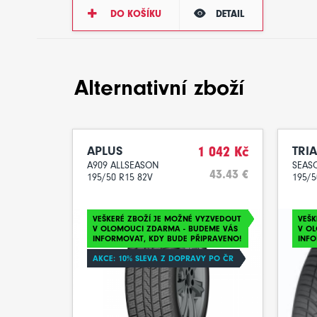
DO KOŠÍKU
DETAIL
Alternativní zboží
APLUS
1 042 Kč
TRI
A909 ALLSEASON
SEAS
43.43 €
195/50 R15 82V
195/5
VEŠKERÉ ZBOŽÍ JE MOŽNÉ VYZVEDOUT
VEŠK
V OLOMOUCI ZDARMA - BUDEME VÁS
V O
INFORMOVAT, KDY BUDE PŘIPRAVENO!
INFO
AKCE: 10% SLEVA Z DOPRAVY PO ČR