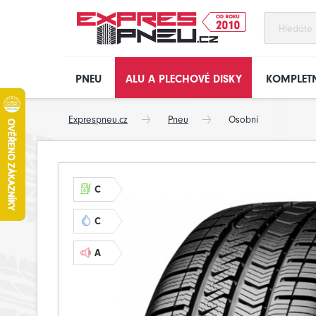
PNEU
ALU A PLECHOVÉ DISKY
KOMPLETN
Exprespneu.cz
Pneu
Osobní
C
C
A