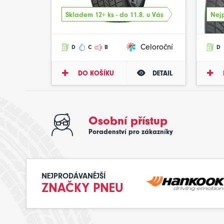
Skladem 12+ ks - do 11.8. u Vás
Nejp
Celoroční
D
C
B
D
DO KOŠÍKU
DETAIL
Osobní přístup
Poradenství pro zákazníky
NEJPRODÁVANĚJŠÍ
ZNAČKY PNEU