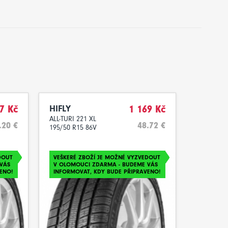
7 Kč
HIFLY
1 169 Kč
ALL-TURI 221 XL
.20 €
48.72 €
195/50 R15 86V
DOUT
VEŠKERÉ ZBOŽÍ JE MOŽNÉ VYZVEDOUT
VÁS
V OLOMOUCI ZDARMA - BUDEME VÁS
ENO!
INFORMOVAT, KDY BUDE PŘIPRAVENO!