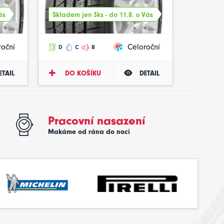
ás
Skladem jen 3ks - do 11.8. u Vás
roční
Celoroční
D
C
B
ETAIL
DO KOŠÍKU
DETAIL
Pracovní nasazení
Makáme od rána do noci