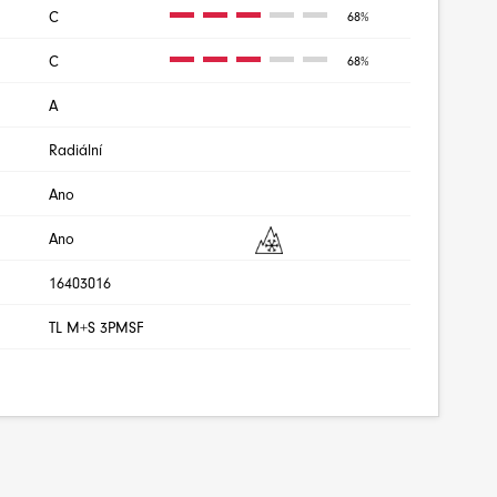
C
68%
C
68%
A
Radiální
Ano
Ano
16403016
TL M+S 3PMSF