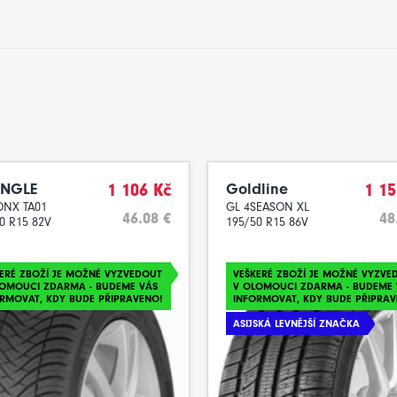
ANGLE
1 106 Kč
Goldline
1 15
ONX TA01
GL 4SEASON XL
46.08 €
48
0 R15 82V
195/50 R15 86V
ERÉ ZBOŽÍ JE MOŽNÉ VYZVEDOUT
VEŠKERÉ ZBOŽÍ JE MOŽNÉ VYZVE
LOMOUCI ZDARMA - BUDEME VÁS
V OLOMOUCI ZDARMA - BUDEME 
RMOVAT, KDY BUDE PŘIPRAVENO!
INFORMOVAT, KDY BUDE PŘIPRAV
ASIJSKÁ LEVNĚJŠÍ ZNAČKA