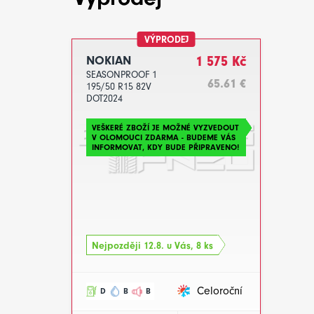
VÝPRODEJ
NOKIAN
1 575 Kč
SEASONPROOF 1
65.61 €
195/50 R15 82V
DOT2024
VEŠKERÉ ZBOŽÍ JE MOŽNÉ VYZVEDOUT
V OLOMOUCI ZDARMA - BUDEME VÁS
INFORMOVAT, KDY BUDE PŘIPRAVENO!
Nejpozději 12.8. u Vás, 8 ks
Celoroční
D
B
B