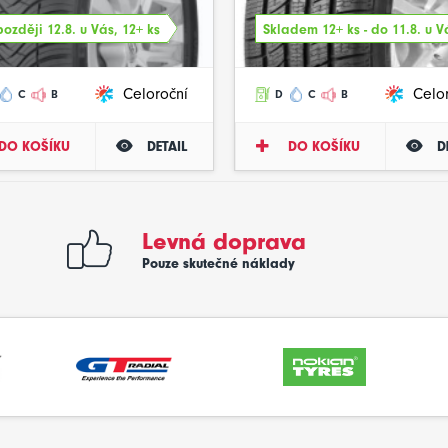
ozději 12.8. u Vás, 12+ ks
Skladem 12+ ks - do 11.8. u V
Celoroční
Celo
C
B
D
C
B
DO KOŠÍKU
DETAIL
DO KOŠÍKU
D
Levná doprava
Pouze skutečné náklady