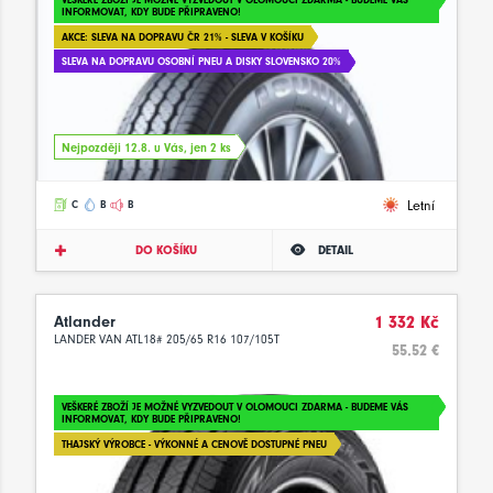
INFORMOVAT, KDY BUDE PŘIPRAVENO!
AKCE: SLEVA NA DOPRAVU ČR 21% - SLEVA V KOŠÍKU
SLEVA NA DOPRAVU OSOBNÍ PNEU A DISKY SLOVENSKO 20%
Nejpozději 12.8. u Vás, jen 2 ks
Letní
C
B
B
DO KOŠÍKU
DETAIL
Atlander
1 332 Kč
LANDER VAN ATL18# 205/65 R16 107/105T
55.52 €
VEŠKERÉ ZBOŽÍ JE MOŽNÉ VYZVEDOUT V OLOMOUCI ZDARMA - BUDEME VÁS
INFORMOVAT, KDY BUDE PŘIPRAVENO!
THAJSKÝ VÝROBCE - VÝKONNÉ A CENOVĚ DOSTUPNÉ PNEU