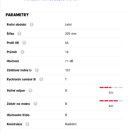
PARAMETRY
Roční období
Letní
Šířka
205 mm
Profil HS
65
Průměr
16
Hlučnost
71 dB
Zátěžový index Li
107
Rychlostní symbol Si
T
Valivý odpor
D
52%
Záběr na mokru
B
84%
Hlučnostní třída
B
Konstrukce
Radiální