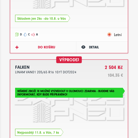
Skladem jen 2ks - do 10.8. u Vás
Letní
D
C
A
DO KOŠÍKU
DETAIL
VÝPRODEJ
FALKEN
2 504 Kč
LINAM VAN01 205/65 R16 107T DOT2024
104.35 €
VEŠKERÉ ZBOŽÍ JE MOŽNÉ VYZVEDOUT V OLOMOUCI ZDARMA - BUDEME VÁS
INFORMOVAT, KDY BUDE PŘIPRAVENO!
Nejpozději 11.8. u Vás, 7 ks