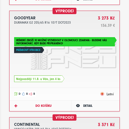
VÝPRODEJ
GOODYEAR
3 273 Kč
DURAMAX G2 205/65 R16 107T DOT2023
136.39 €
VEŠKERÉ ZBOŽÍ JE MOŽNÉ VYZVEDOUT V OLOMOUCI ZDARMA - BUDEME VÁS
INFORMOVAT, KDY BUDE PŘIPRAVENO!
PRÉMIOVÝ VÝROBCE
Nejpozději 11.8. u Vás, jen 4 ks
Letní
D
B
B
DO KOŠÍKU
DETAIL
VÝPRODEJ
CONTINENTAL
3 371 Kč