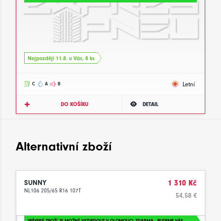
Nejpozději 11.8. u Vás, 8 ks
Letní
C
A
B
DO KOŠÍKU
DETAIL
Alternativní zboží
SUNNY
1 310 Kč
NL106 205/65 R16 107T
54.58 €
VEŠKERÉ ZBOŽÍ JE MOŽNÉ VYZVEDOUT V OLOMOUCI ZDARMA - BUDEME VÁS