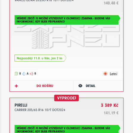
VANCO ULTRA 205/65 R16 107T DOT2024
140.48 €
VEŠKERÉ ZBOŽÍ JE MOŽNÉ VYZVEDOUT V OLOMOUCI ZDARMA - BUDEME VÁS
INFORMOVAT, KDY BUDE PŘIPRAVENO!
Nejpozději 11.8. u Vás, jen 2 ks
Letní
B
A
B
DO KOŠÍKU
DETAIL
VÝPRODEJ
PIRELLI
3 389 Kč
CARRIER 205/65 R16 107T DOT2024
141.19 €
VEŠKERÉ ZBOŽÍ JE MOŽNÉ VYZVEDOUT V OLOMOUCI ZDARMA - BUDEME VÁS
INFORMOVAT, KDY BUDE PŘIPRAVENO!